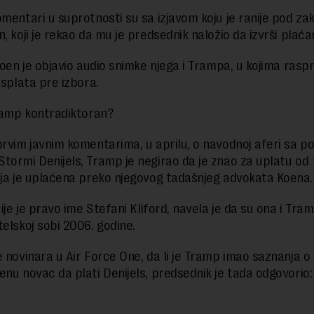
omentari u suprotnosti su sa izjavom koju je ranije pod z
, koji je rekao da mu je predsednik naložio da izvrši plaćan
Koen je objavio audio snimke njega i Trampa, u kojima raspr
isplata pre izbora.
Tramp kontradiktoran?
prvim javnim komentarima, u aprilu, o navodnoj aferi sa p
tormi Denijels, Tramp je negirao da je znao za uplatu od
oja je uplaćena preko njegovog tadašnjeg advokata Koena.
čije je pravo ime Stefani Kliford, navela je da su ona i Tram
telskoj sobi 2006. godine.
e novinara u Air Force One, da li je Tramp imao saznanja 
enu novac da plati Denijels, predsednik je tada odgovorio: