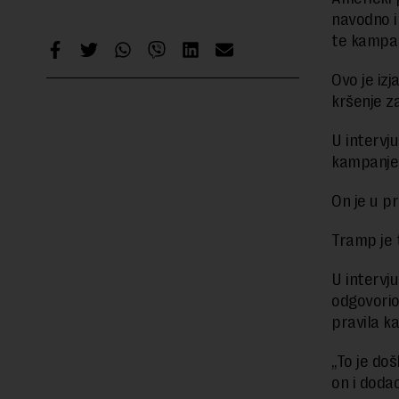
navodno i
te kampan
Ovo je izj
kršenje z
U intervju
kampanje
On je u p
Tramp je 
U intervju
odgovorio 
pravila k
„To je do
on i dodao