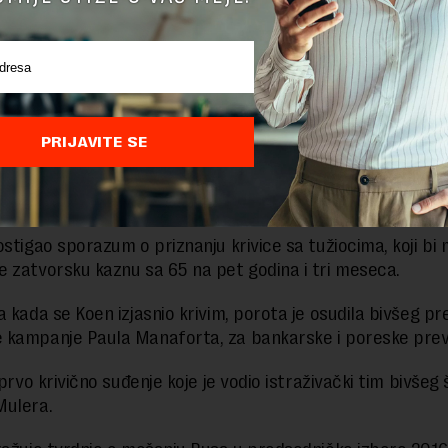
odnosno jednim od predsedničkih kandidata, što je jasno 
a.
ekao da je isplata izvršena u „svrhe uticaja na izbornu ka
PRIJAVITE SE
vokat Lani Dejvis je pitao zašto se ne goni američki pred
ina koje je Koen priznao da je počinio u njegovo ime.
lje dešava?
ostigao sporazum o priznanju krivice sa tužiocima, koji bi 
 zatvorsku kaznu sa 65 na pet godina i tri meseca.
a kada se Koen izjasnio krivim, porota je osudila bivšeg p
kampanje Paula Manaforta, za bankarske i poreske prev
 prvo krivično suđenje koje je vodio istraživački tim bivšeg
Mulera.