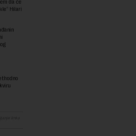
jem da će
le“ Hilari
ađanin
ni
vog
rethodno
kviru
janje linka