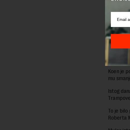
Trampom, 
na Tramp
Koen je r
[2016].“
Koenov ad
zbog zloč
Šta se da
Koen je p
mu smanje
Istog dan
Trampove 
To je bilo
Roberta 