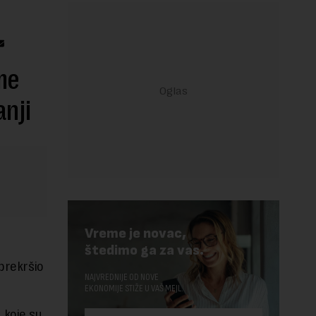
me
anji
Vreme je novac,
štedimo ga za vas.
 prekršio
NAJVREDNIJE OD NOVE
EKONOMIJE STIŽE U VAŠ MEJL.
 koje su