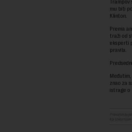
Trampov s
mu biti po
Klinton.
Prema ame
traži od 
eksperti 
pravila.
Predsedni
Međutim, 
znao za s
istrage o R
Preuzimanje 
ka izvornom