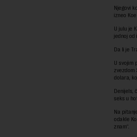
Njegovi k
izneo Koen
U julu je 
jednoj od 
Da li je 
U svojim 
zvezdom S
dolara, k
Denijels, 
seks u ho
Na pitanj
odakle Ko
znam“.