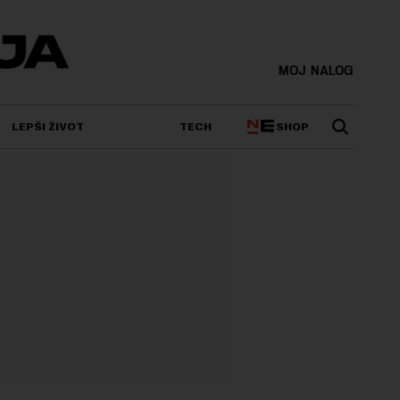
MOJ NALOG
SHOP
LEPŠI ŽIVOT
TECH