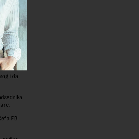
ukazivalo
mpanju
sednik
mogli da
redsednika
are.
 šefa FBI