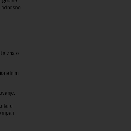
 godine.
, odnosno
šta zna o
cionalnim
ovanje.
anku u
ampa i