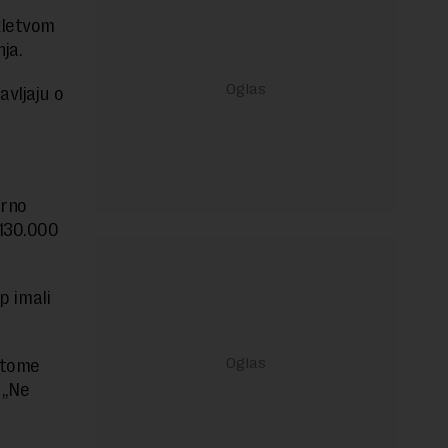
akletvom
ja.
avljaju o
orno
 130.000
p imali
o tome
 „Ne