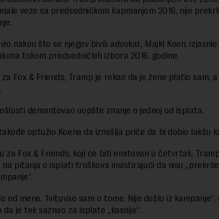
male veze sa predsedničkom kapmanjom 2016, nije prekrši
je.
avio nakon što se njegov bivši advokat, Majkl Koen, izjasnio
akona tokom predsedničkih izbora 2016. godine.
 za Fox & Friends, Tramp je rekao da je žene platio sam, a 
.
rošlosti demantovao uopšte znanje o jednoj od isplata.
takođe optužio Koena da izmišlja priče da bi dobio lakšu k
u za Fox & Friends, koji će biti emitovan u četvrtak, Tramp
na pitanja o isplati troškova insistirajući da nisu „prekrš
ampanje“.
šlo od mene. Tvitovao sam o tome. Nije došlo iz kampanje“, 
 da je tek saznao za isplate „kasnije“.