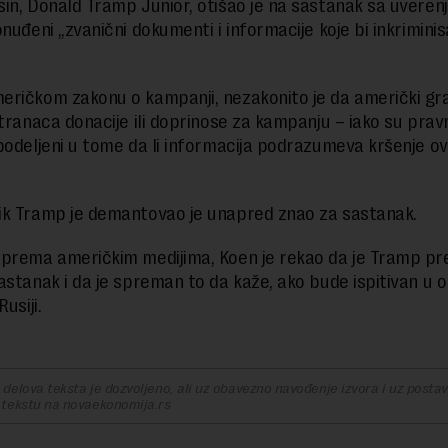
in, Donald Tramp Junior, otišao je na sastanak sa uveren
nuđeni „zvanični dokumenti i informacije koje bi inkriminisa
ričkom zakonu o kampanji, nezakonito je da američki gr
stranaca donacije ili doprinose za kampanju – iako su prav
podeljeni u tome da li informacija podrazumeva kršenje o
k Tramp je demantovao je unapred znao za sastanak.
prema američkim medijima, Koen je rekao da je Tramp p
astanak i da je spreman to da kaže, ako bude ispitivan u o
usiji.
delova teksta je dozvoljeno, ali uz obavezno navođenje izvora i uz postavl
 tekstu na novaekonomija.rs