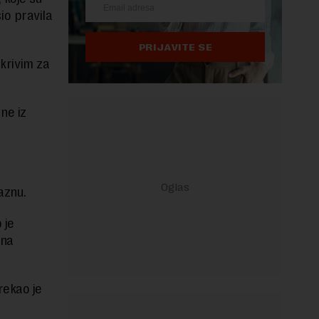
o pravila
PRIJAVITE SE
 krivim za
ne iz
aznu.
 je
ena
rekao je