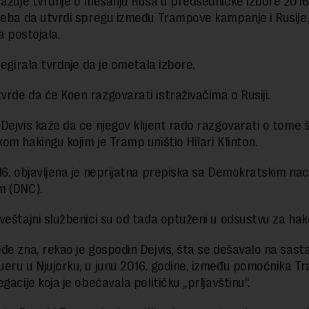
ražuje tvrdnje o mešanju Rusa u predsedničke izbore 2016.
reba da utvrdi spregu između Trampove kampanje i Rusije
na postojala.
negirala tvrdnje da je ometala izbore.
rde da će Koen razgovarati istraživačima o Rusiji.
Dejvis kaže da će njegov klijent rado razgovarati o tome 
om hakingu kojim je Tramp uništio Hilari Klinton.
16. objavljena je neprijatna prepiska sa Demokratskim na
m (DNC).
veštajni službenici su od tada optuženi u odsustvu za hak
đe zna, rekao je gospodin Dejvis, šta se dešavalo na sast
eru u Njujorku, u junu 2016. godine, između pomoćnika Tr
gacije koja je obećavala političku „prljavštinu“.