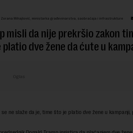
 Zorana Mihajlović, ministarka građevinarstva, saobraćaja i infrastrukture
 misli da nije prekršio zakon ti
e platio dve žene da ćute u kamp
 se ne slaže da je, time što je platio dve žene u kampanji,
predsednik Donald Tramp insistira da plaćanjem dve žene,