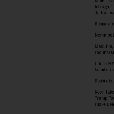
Muler ist
Istraga t
da li je o
Rusija je 
Nema potv
Međutim, 
računarsk
U leto 20
komiteto
Ruski oba
Koen tako
Tramp Tau
ruske dele