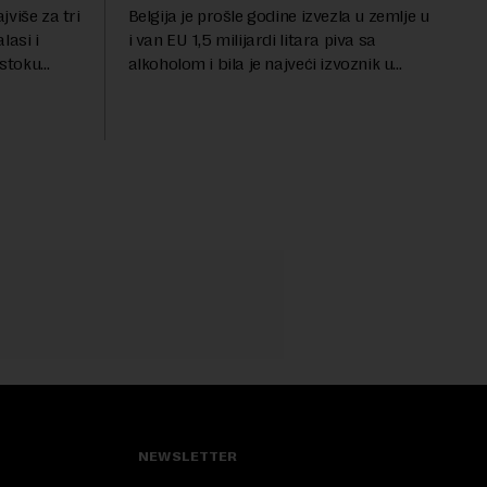
više za tri
Belgija je prošle godine izvezla u zemlje u
alasi i
i van EU 1,5 milijardi litara piva sa
istoku
alkoholom i bila je najveći izvoznik u
anski list
bloku, saopštio je Eurostat povodom
mbenih
Međunarodnog dana piva koji se
obeležava danas. ...
NEWSLETTER