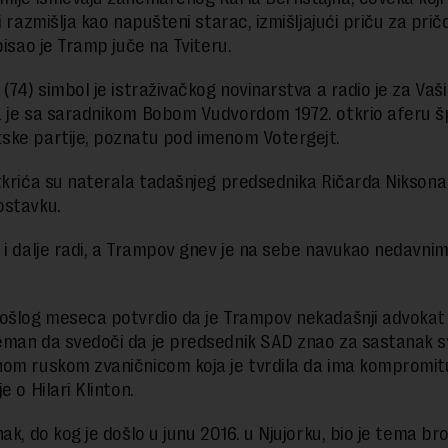
i razmišlja kao napušteni starac, izmišljajući priču za pri
pisao je Tramp juče na Tviteru.
 (74) simbol je istraživačkog novinarstva a radio je za Vaš
 je sa saradnikom Bobom Vudvordom 1972. otkrio aferu šp
ke partije, poznatu pod imenom Votergejt.
tkrića su naterala tadašnjeg predsednika Ričarda Niksona
ostavku.
 i dalje radi, a Trampov gnev je na sebe navukao nedavni
ošlog meseca potvrdio da je Trampov nekadašnji advokat
man da svedoči da je predsednik SAD znao za sastanak s
om ruskom zvaničnicom koja je tvrdila da ima kompromit
e o Hilari Klinton.
ak, do kog je došlo u junu 2016. u Njujorku, bio je tema bro