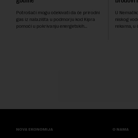
godine
brodovi 
Potrošači mogu očekivati da će prirodni
U Nemačkoj
gas iz nalazišta u podmorju kod Kipra
niskog vod
pomoći u pokrivanju energetskih
rekama, u 
potreba Evrope već od marta 2028.
ukinuta za
godine, izjavio je ministar energetike te
nedeljom.N
ostrvske zemlje Ma...
ima najniži 
NOVA EKONOMIJA
O NAMA