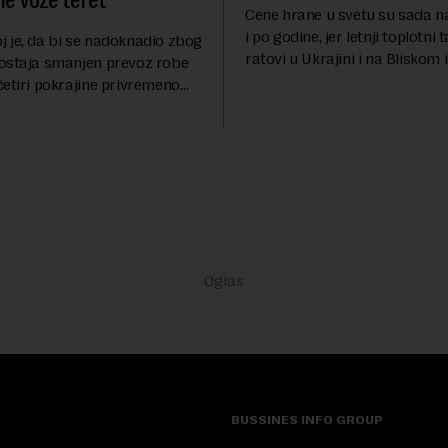
ne voze teret
Cene hrane u svetu su sada naj
i po godine, jer letnji toplotni t
 je, da bi se nadoknadio zbog
ratovi u Ukrajini i na Bliskom 
ostaja smanjen prevoz robe
povećavaju troškove, piše brit
četiri pokrajine privremeno
Gardijan.Indeks cena prehra
brana kretanja kamiona
proiz...
ajvažnija nemačka reka Rajna
vodo...
BUSSINES INFO GROUP