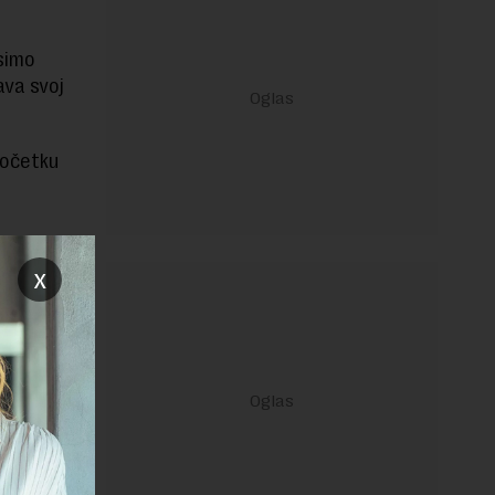
simo
ava svoj
početku
x
janje linka