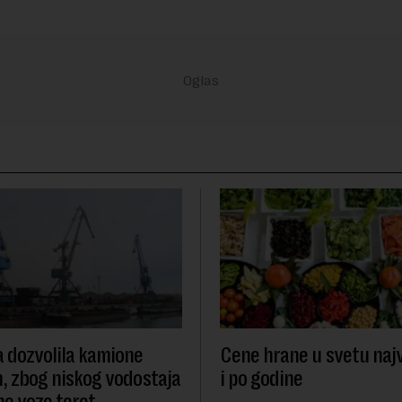
dozvolila kamione
Cene hrane u svetu najvi
, zbog niskog vodostaja
i po godine