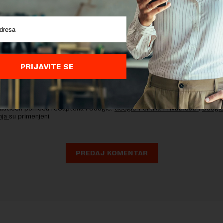
PRIJAVITE SE
nja komentara, molimo vas da se upoznate sa
pravilima komentarisanja i p
ja sajta.
 zaštićen pomocu reCaptcha i Google.
Google Politika Privatnosti
i
Google
nja
su primenjeni.