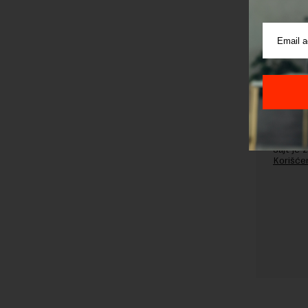
Pre sla
korišćen
Sajt je
Korišće