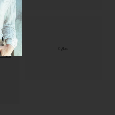
ravilima
 Uslovi