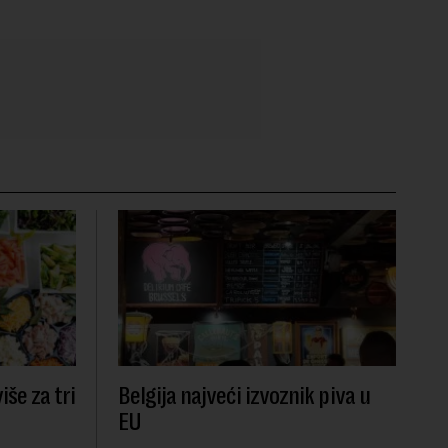
še za tri
Belgija najveći izvoznik piva u
EU