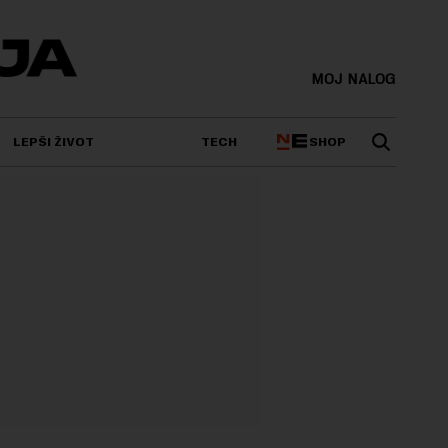
MOJ NALOG
SHOP
LEPŠI ŽIVOT
TECH