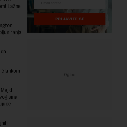
čom! Lažne
PRIJAVITE SE
ington
ijuniranja
 da
m člankom
 Majkl
vog sina
ujuće
jnih