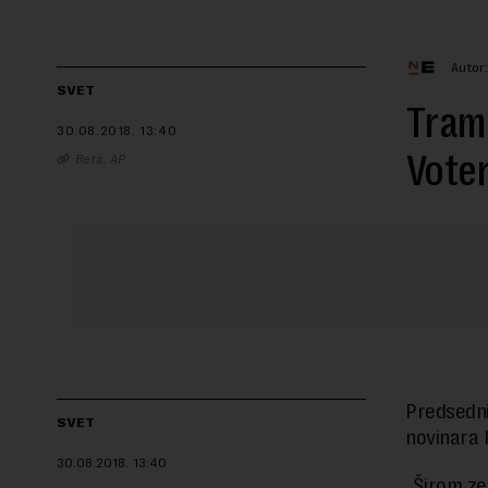
Autor:
SVET
Tramp
30.08.2018.
13:40
Voter
Beta, AP
Predsedni
SVET
novinara k
30.08.2018.
13:40
„Širom ze