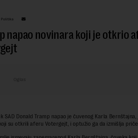
 Politika
 napao novinara koji je otkrio a
gejt
k SAD Donald Tramp napao je čuvenog Karla Bernštajna, 
oji su otkrili aferu Votergejt, i optužio ga da izmišlja priče
mlje ismevaju zanemarenog Karla Bernštajna, čoveka koji ž