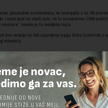
žemo, gospodine predsedniče, ne sumnjajte u to. Mi preno
je. I kada ljudi na vlasti lažu, mi to prenesemo. CNN podrž
e novinare“, navela je ta medijska kuća.
od dve nedelje će biti objavljena knjiga Boba Vudvorda o 
g mandata.
delova teksta je dozvoljeno, ali uz obavezno navođenje izvora i uz postavl
 tekstu na novaekonomija.rs
eme je novac,
dimo ga za vas.
TE ODGOVOR
EDNIJE OD NOVE
MIJE STIŽE U VAŠ MEJL.