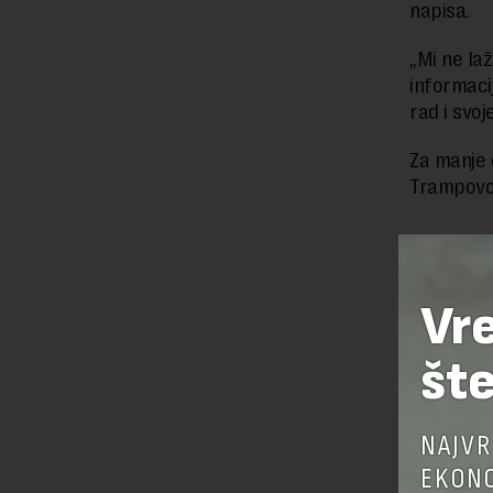
napisa.
„Mi ne la
informaci
rad i svoj
Za manje 
Trampovo
Preuzimanje 
ka izvornom
Vr
šte
OSTAVI
NAJVR
EKONO