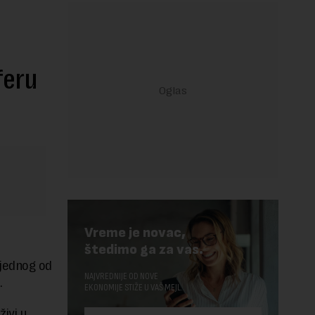
feru
Vreme je novac,
štedimo ga za vas.
jednog od
NAJVREDNIJE OD NOVE
.
EKONOMIJE STIŽE U VAŠ MEJL.
ivi u