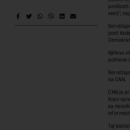
prošlosti 
vesti“, na
Bernštajn
post kada
Demokrats
Njihova o
podnese 
Bernštajn
na CNN.
CNN je pr
Koen spre
sa navodn
informacij
Taj sastan