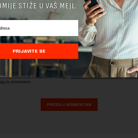
MIJE STIŽE U VAŠ MEJL.
PRIJAVITE SE
nja komentara, molimo vas da se upoznate sa
pravilima komentarisanja i p
ja sajta.
 zaštićen pomocu reCaptcha i Google.
Google Politika Privatnosti
i
Google
nja
su primenjeni.