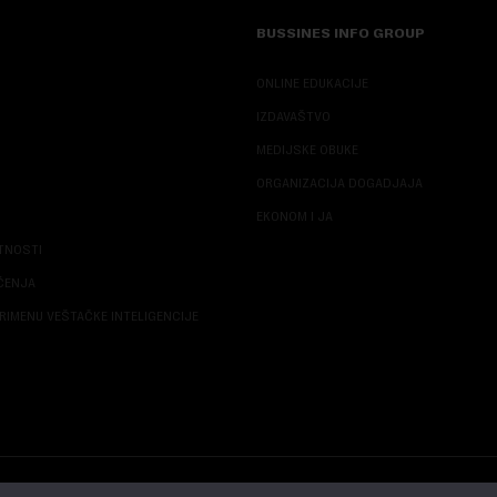
BUSSINES INFO GROUP
ONLINE EDUKACIJE
IZDAVAŠTVO
MEDIJSKE OBUKE
ORGANIZACIJA DOGADJAJA
EKONOM I JA
ATNOSTI
ŠĆENJA
RIMENU VEŠTAČKE INTELIGENCIJE
© 2026 NOVA EKONOMIJA | SVA PRAVA ZADŽANA | DEVELOPED BY
CUBES