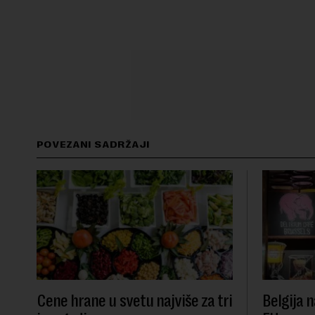
POVEZANI SADRŽAJI
Cene hrane u svetu najviše za tri
Belgija n