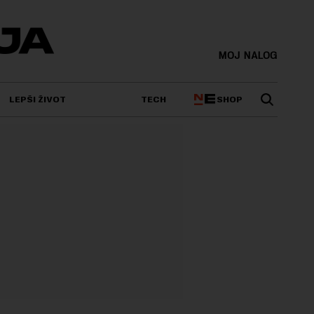
MOJ NALOG
SHOP
LEPŠI ŽIVOT
TECH