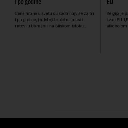
i po godine
EU
Cene hrane u svetu su sada najviše za tri
Belgija je 
i po godine, jer letnji toplotni talasi i
i van EU 1,5
ratovi u Ukrajini i na Bliskom istoku
alkoholom i
povećavaju troškove, piše britanski list
bloku, sao
Gardijan.Indeks cena prehrambenih
Međunarodn
proiz...
obeležava d