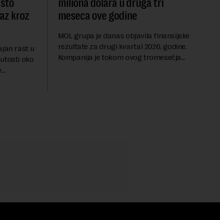
dsto
miliona dolara u druga tri
laz kroz
meseca ove godine
MOL grupa je danas objavila finansijske
rezultate za drugi kvartal 2026. godine.
ajan rast u
Kompanija je tokom ovog tromesečja
utosti oko
ostvarila dobit nakon oporezivanja u
e
iznosu od 786 miliona američkih dolara.
jters.
Rezultatima su...
 na
.