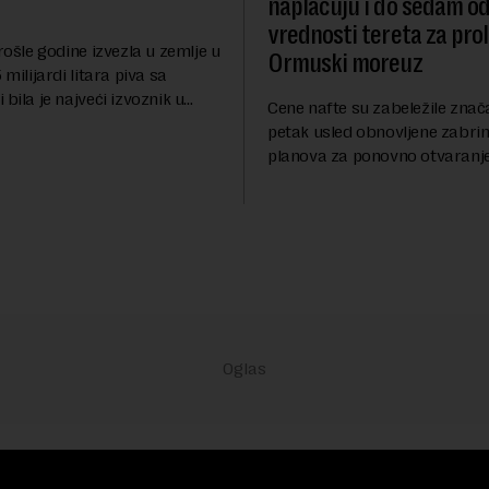
naplaćuju i do sedam o
vrednosti tereta za pro
prošle godine izvezla u zemlje u
Ormuski moreuz
 milijardi litara piva sa
 bila je najveći izvoznik u
Cene nafte su zabeležile znač
pštio je Eurostat povodom
petak usled obnovljene zabrin
og dana piva koji se
planova za ponovno otvaranj
anas. ...
Ormuskog prolaza, prenosi Ro
Fokus investitora prebacio se
predloge Irana i Omana koji b..