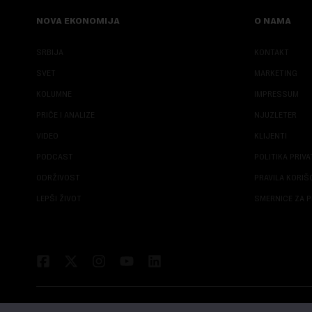
NOVA EKONOMIJA
O NAMA
SRBIJA
KONTAKT
SVET
MARKETING
KOLUMNE
IMPRESSUM
PRIČE I ANALIZE
NJUZLETER
VIDEO
KLIJENTI
PODCAST
POLITIKA PRIV
ODRŽIVOST
PRAVILA KORI
LEPŠI ŽIVOT
SMERNICE ZA P