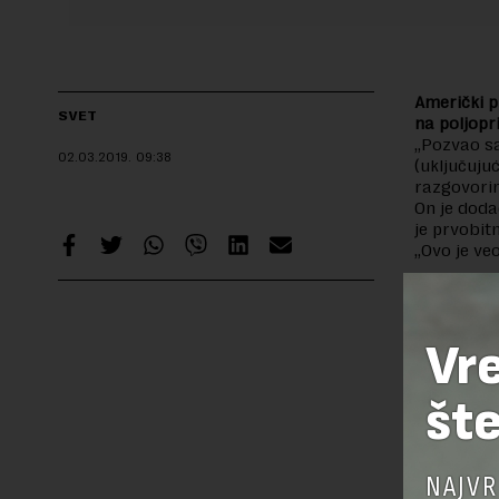
Američki p
SVET
na poljopr
„Pozvao sa
02.03.2019.
09:38
(uključuju
razgovorim
On je doda
je prvobit
„Ovo je ve
Preuzimanje 
ka izvornom
Vr
šte
OSTAVI
NAJVR