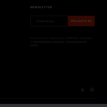
NEWSLETTER
PRIJAVITE SE
Ova stranica je zaštićena sa reCAPTCHA i primenjuju
se
Google Politika privatnosti
i
Uslovi korišćenja
usluge