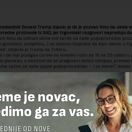
redsednik Donald Tramp izjavio je da je pozvao Kinu da ukine s
ivredne proizvode iz SAD, jer trgovinski razgovori napreduju d
m Kinu da odmah ukine sve tarife na naše poljoprivredne pro
ći govedinu, svinjetinu…) na osnovu činjenice da lepo idemo u t
a“, objavio je Tramp na Tviteru.
o i da nije podigao carine na kinesku robu sa 10 na 25 odsto u
no planirao, s obzirom da se pregovori dobro odvijaju, prenosi 
oma važno za naše sjajne poljoprivrednike – i za mene!“, dodao
delova teksta je dozvoljeno, ali uz obavezno navođenje izvora i uz postavl
 tekstu na novaekonomija.rs
eme je novac,
dimo ga za vas.
TE ODGOVOR
EDNIJE OD NOVE