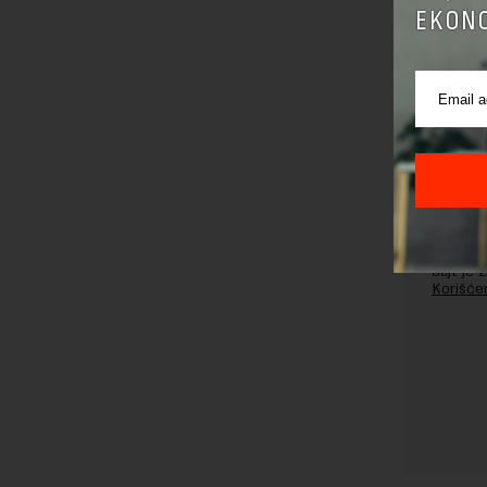
EKONO
Pre sla
korišćen
Sajt je
Korišće