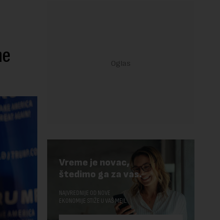
ne
Vreme je novac,
štedimo ga za vas.
NAJVREDNIJE OD NOVE
EKONOMIJE STIŽE U VAŠ MEJL.