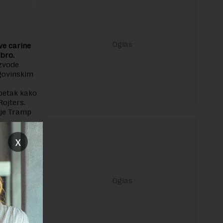
ve carine
obro.
izvode
rgovinskim
 petak kako
Rojters.
 je Tramp
x
janje linka