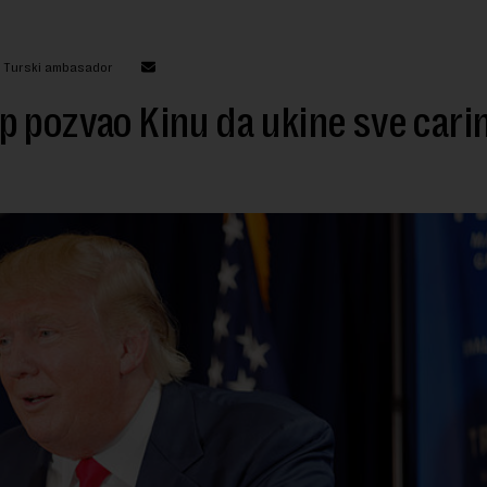
: Turski ambasador
 pozvao Kinu da ukine sve cari