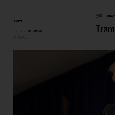
Autor
SVET
Tramp
02.03.2019.
09:38
Tanjug