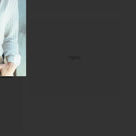
ravilima
 Uslovi