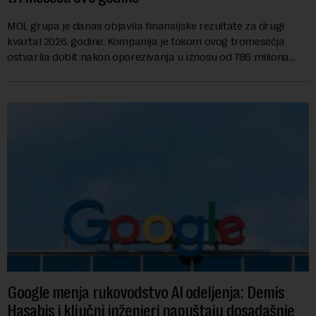
MOL grupa je danas objavila finansijske rezultate za drugi
kvartal 2026. godine. Kompanija je tokom ovog tromesečja
ostvarila dobit nakon oporezivanja u iznosu od 786 miliona
američkih dolara. Rezultatima su...
Google menja rukovodstvo AI odeljenja: Demis
Hasabis i ključni inženjeri napuštaju dosadašnje