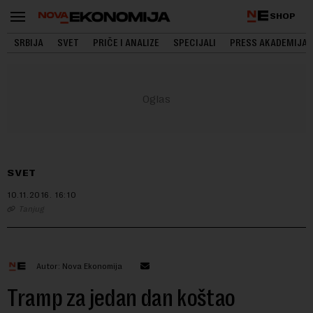
SHOP
SRBIJA
SVET
PRIČE I ANALIZE
SPECIJALI
PRESS AKADEMIJA
SVET
10.11.2016.
16:10
Tanjug
Autor: Nova Ekonomija
Tramp za jedan dan koštao