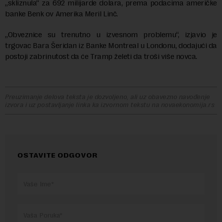
„skliznula“ za 692 milijarde dolara, prema podacima američke
banke Benk ov Amerika Meril Linč.
„Obveznice su trenutno u izvesnom problemu“, izjavio je
trgovac Bara Šeridan iz Banke Montreal u Londonu, dodajući da
postoji zabrinutost da će Tramp želeti da troši više novca.
Preuzimanje delova teksta je dozvoljeno, ali uz obavezno navođenje
izvora i uz postavljanje linka ka izvornom tekstu na novaekonomija.rs
OSTAVITE ODGOVOR