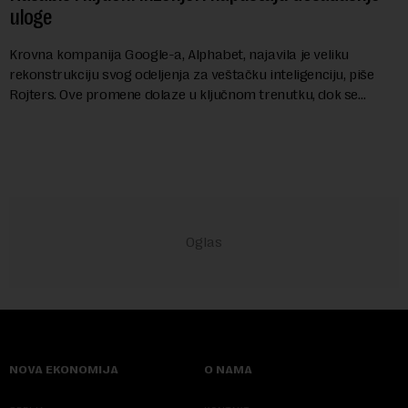
uloge
Krovna kompanija Google-a, Alphabet, najavila je veliku
rekonstrukciju svog odeljenja za veštačku inteligenciju, piše
Rojters. Ove promene dolaze u ključnom trenutku, dok se
kompanija suočava sa sve većim pr...
NOVA EKONOMIJA
O NAMA