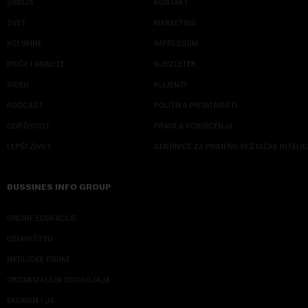
SRBIJA
KONTAKT
SVET
MARKETING
KOLUMNE
IMPRESSUM
PRIČE I ANALIZE
NJUZLETER
VIDEO
KLIJENTI
PODCAST
POLITIKA PRIVATNOSTI
ODRŽIVOST
PRAVILA KORIŠĆENJA
LEPŠI ŽIVOT
SMERNICE ZA PRIMENU VEŠTAČKE INTELI
BUSSINES INFO GROUP
ONLINE EDUKACIJE
IZDAVAŠTVO
MEDIJSKE OBUKE
ORGANIZACIJA DOGADJAJA
EKONOM I JA