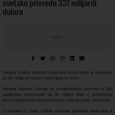
svetsku privredu 337 milijardi
dolara
Ukupna tržišna vrednost obveznica širom sveta je umanjena
za 337 milijardi dolara u samo jednom danu.
Pobeda Donalda Trampa na predsedničkim izborima u SAD
podgrejala zabrinutost da će njegov plan o podsticanju
ekonomskog rasta dovesti do skoka inflacije, javlja „Blumberg“.
U protekla tri dana, tržišna vrednost globalnih obveznica je