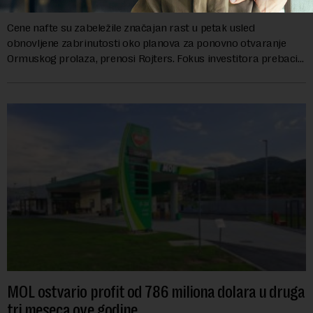
Cene nafte su zabeležile značajan rast u petak usled
obnovljene zabrinutosti oko planova za ponovno otvaranje
Ormuskog prolaza, prenosi Rojters. Fokus investitora prebacio
se na predloge Irana i Omana koji b...
MOL ostvario profit od 786 miliona dolara u druga
tri meseca ove godine