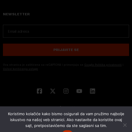
NEWSLETTER
PRIJAVITE SE
Ova stranica je zaštićena sa reCAPTCHA i primenjuju se
Google Politika privatnosti
i
Uslovi korišćenja usluge
Koristimo kolačiće kako bismo osigurali da vam pružimo najbolje
iskustvo na našoj veb stranici. Ako nastavite da koristite ovaj
sajt, pretpostavićemo da ste saglasni sa tim.
© 2026 NOVA EKONOMIJA | SVA PRAVA ZADŽANA | DEVELOPED BY
CUBES