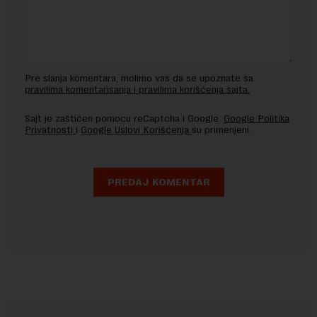
Pre slanja komentara, molimo vas da se upoznate sa
pravilima komentarisanja i pravilima korišćenja sajta.
Sajt je zaštićen pomocu reCaptcha i Google.
Google Politika
Privatnosti
i
Google Uslovi Korišćenja
su primenjeni.