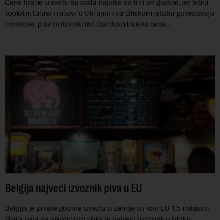
Cene hrane u svetu su sada najviše za tri i po godine, jer letnji
toplotni talasi i ratovi u Ukrajini i na Bliskom istoku povećavaju
troškove, piše britanski list Gardijan.Indeks cena
prehrambenih proiz...
Belgija najveći izvoznik piva u EU
Belgija je prošle godine izvezla u zemlje u i van EU 1,5 milijardi
litara piva sa alkoholom i bila je najveći izvoznik u bloku,