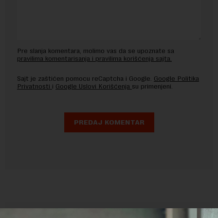
Pre slanja komentara, molimo vas da se upoznate sa
pravilima komentarisanja i pravilima korišćenja sajta.
Sajt je zaštićen pomocu reCaptcha i Google.
Google Politika
Privatnosti
i
Google Uslovi Korišćenja
su primenjeni.