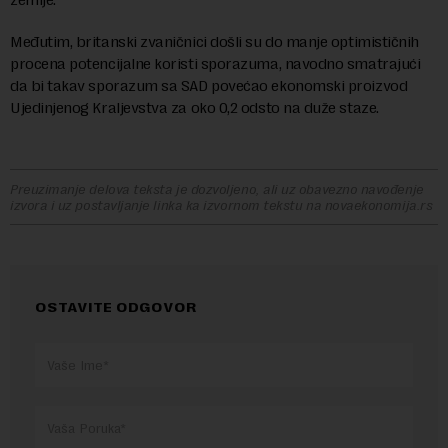
Međutim, britanski zvaničnici došli su do manje optimističnih
procena potencijalne koristi sporazuma, navodno smatrajući
da bi takav sporazum sa SAD povećao ekonomski proizvod
Ujedinjenog Kraljevstva za oko 0,2 odsto na duže staze.
Preuzimanje delova teksta je dozvoljeno, ali uz obavezno navođenje
izvora i uz postavljanje linka ka izvornom tekstu na novaekonomija.rs
OSTAVITE ODGOVOR