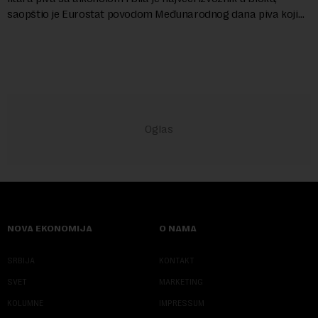
saopštio je Eurostat povodom Međunarodnog dana piva koji
se obeležava danas. ...
NOVA EKONOMIJA
O NAMA
SRBIJA
KONTAKT
SVET
MARKETING
KOLUMNE
IMPRESSUM