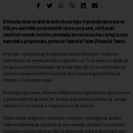
Britanska vlada ne misli da može da postigne trgovinski sporazum sa
SAD pre američkih predsedničkih izbora ove jeseni, a britanski
zvaničnici navode trenutnu pandemiju koronavirusa kao razlog za spor
napredak u pregovorima, preneo je Fajnenšel Tajms (Financial Times).
Premijer Ujedinjenog Kraljevstva Boris Džonson i državna
sekretarka za međunarodnu trgovinu Liz Trus imali su nade da
će sporazum biti sklopljen do kraja leta, što bi se smatralo za
najveću spoljnopolitičku pobedu Džonsonovog kabineta od
izlaska iz Evropske unije.
Britanija nije imala nikakvih bilateralnih trgovinskih sporazuma
u poslednjih 40 godina, jer se sva trgovinska politika za zemlje
članice EU formirala u dogovoru sa Briselom.
Treća sesija dogovora izlmeđu Londona i Vašingtona putem
video konferencije održana je ove nedelje, rezultati su izostali,
međutim nijedna strana nije ni očekivala znatni napredak oko