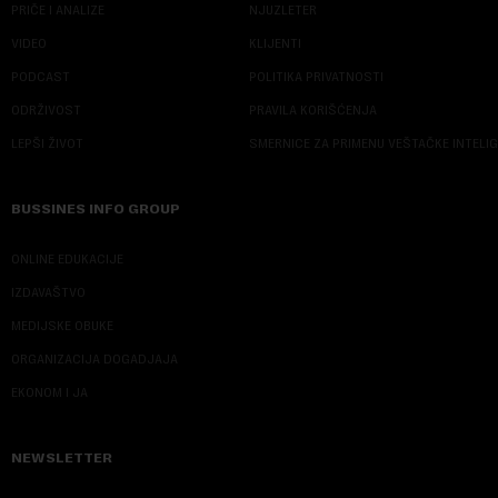
PRIČE I ANALIZE
NJUZLETER
VIDEO
KLIJENTI
PODCAST
POLITIKA PRIVATNOSTI
ODRŽIVOST
PRAVILA KORIŠĆENJA
LEPŠI ŽIVOT
SMERNICE ZA PRIMENU VEŠTAČKE INTELI
BUSSINES INFO GROUP
ONLINE EDUKACIJE
IZDAVAŠTVO
MEDIJSKE OBUKE
ORGANIZACIJA DOGADJAJA
EKONOM I JA
NEWSLETTER