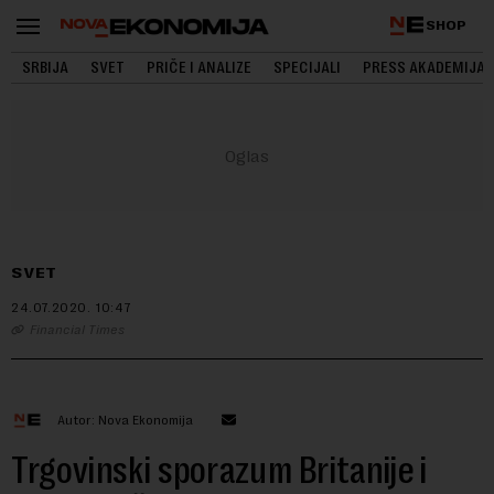
SHOP
SRBIJA
SVET
PRIČE I ANALIZE
SPECIJALI
PRESS AKADEMIJA
SVET
24.07.2020.
10:47
Financial Times
Autor: Nova Ekonomija
Trgovinski sporazum Britanije i