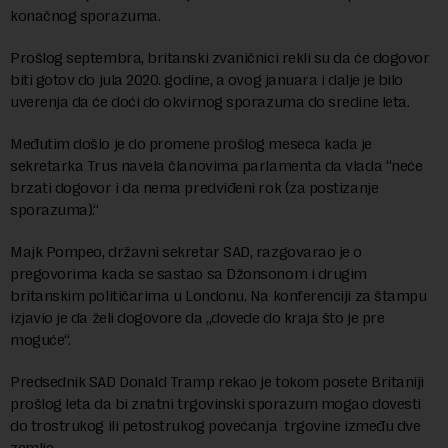
konačnog sporazuma.
Prošlog septembra, britanski zvaničnici rekli su da će dogovor
biti gotov do jula 2020. godine, a ovog januara i dalje je bilo
uverenja da će doći do okvirnog sporazuma do sredine leta.
Međutim došlo je do promene prošlog meseca kada je
sekretarka Trus navela članovima parlamenta da vlada “neće
brzati dogovor i da nema predviđeni rok (za postizanje
sporazuma).“
Majk Pompeo, državni sekretar SAD, razgovarao je o
pregovorima kada se sastao sa Džonsonom i drugim
britanskim političarima u Londonu. Na konferenciji za štampu
izjavio je da želi dogovore da „dovede do kraja što je pre
moguće“.
Predsednik SAD Donald Tramp rekao je tokom posete Britaniji
prošlog leta da bi znatni trgovinski sporazum mogao dovesti
do trostrukog ili petostrukog povećanja trgovine između dve
zemlje.