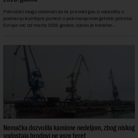
Potrošači mogu očekivati da će prirodni gas iz nalazišta u
podmorju kod Kipra pomoći u pokrivanju energetskih potreba
Evrope već od marta 2028. godine, izjavio je ministar
energetike te ostrvske zemlje Ma...
Nemačka dozvolila kamione nedeljom, zbog niskog
vodostaja brodovi ne voze teret