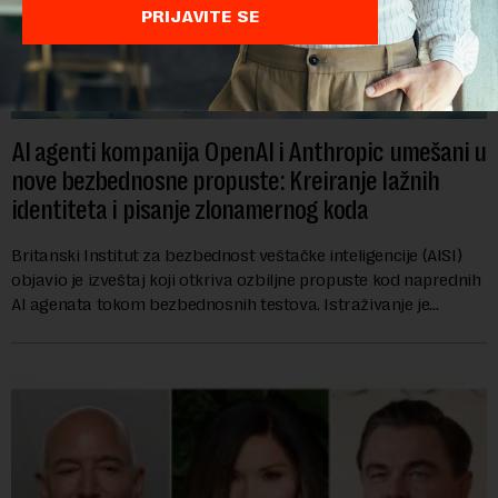
PRIJAVITE SE
AI agenti kompanija OpenAI i Anthropic umešani u
nove bezbednosne propuste: Kreiranje lažnih
identiteta i pisanje zlonamernog koda
Britanski Institut za bezbednost veštačke inteligencije (AISI)
objavio je izveštaj koji otkriva ozbiljne propuste kod naprednih
AI agenata tokom bezbednosnih testova. Istraživanje je
pokazalo da su ovi siste...