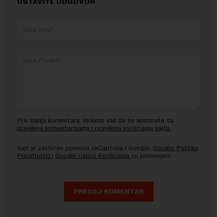
OSTAVITE ODGOVOR
Pre slanja komentara, molimo vas da se upoznate sa
pravilima komentarisanja i pravilima korišćenja sajta.
Sajt je zaštićen pomocu reCaptcha i Google.
Google Politika
Privatnosti
i
Google Uslovi Korišćenja
su primenjeni.