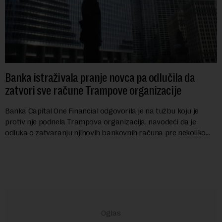
Banka istraživala pranje novca pa odlučila da
zatvori sve račune Trampove organizacije
Banka Capital One Financial odgovorila je na tužbu koju je
protiv nje podnela Trampova organizacija, navodeći da je
odluka o zatvaranju njihovih bankovnih računa pre nekoliko
godina doneta isključivo nakon d...