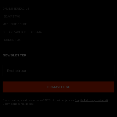
ONLINE EDUKACIJE
IZDAVAŠTVO
MEDIJSKE OBUKE
ORGANIZACIJA DOGADJAJA
EKONOM I JA
NEWSLETTER
PRIJAVITE SE
Ova stranica je zaštićena sa reCAPTCHA i primenjuju se
Google Politika privatnosti
i
Uslovi korišćenja usluge