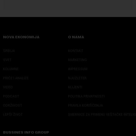
NOVA EKONOMIJA
O NAMA
SRBIJA
KONTAKT
SVET
MARKETING
KOLUMNE
IMPRESSUM
PRIČE I ANALIZE
NJUZLETER
VIDEO
KLIJENTI
PODCAST
POLITIKA PRIVATNOSTI
ODRŽIVOST
PRAVILA KORIŠĆENJA
LEPŠI ŽIVOT
SMERNICE ZA PRIMENU VEŠTAČKE INTELI
BUSSINES INFO GROUP