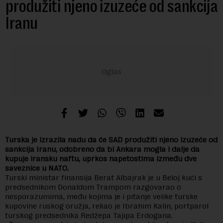
produžiti njeno izuzeće od sankcija
Iranu
Turska je izrazila nadu da će SAD produžiti njeno izuzeće od
sankcija Iranu, odobreno da bi Ankara mogla i dalje da
kupuje iransku naftu, uprkos napetostima između dve
saveznice u NATO.
Turski ministar finansija Berat Albajrak je u Beloj kući s
predsednikom Donaldom Trampom razgovarao o
nesporazumima, među kojima je i pitanje velike turske
kupovine ruskog oružja, rekao je Ibrahim Kalin, portparol
turskog predsednika Redžepa Tajipa Erdogana.