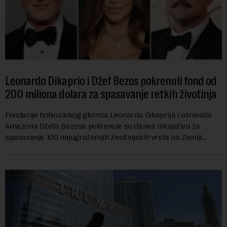
Leonardo Dikaprio i Džef Bezos pokrenuli fond od
200 miliona dolara za spasavanje retkih životinja
Fondacije holivudskog glumca Leonarda Dikaprija i osnivača
Amazona Džefa Bezosa pokrenule su danas inicijativu za
spasavanje 100 najugroženijih životinjskih vrsta na Zemlji
vrednu 200 miliona dolara.Fond...