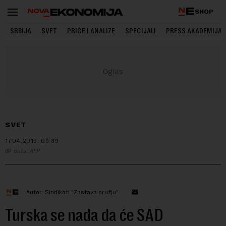
SHOP
SRBIJA
SVET
PRIČE I ANALIZE
SPECIJALI
PRESS AKADEMIJA
SVET
17.04.2019.
09:39
Beta, AFP
Autor: Sindikati "Zastava oružju"
Turska se nada da će SAD