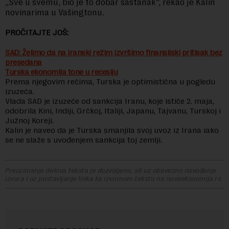
„Sve u svemu, bio je to dobar sastanak“, rekao je Kalin
novinarima u Vašingtonu.
PROČITAJTE JOŠ:
SAD: Želimo da na iranski režim izvršimo finansijski pritisak bez
presedana
Turska ekonomija tone u recesiju
Prema njegovim rečima, Turska je optimistična u pogledu
izuzeća.
Vlada SAD je izuzeće od sankcija Iranu, koje ističe 2. maja,
odobrila Kini, Indiji, Grčkoj, Italiji, Japanu, Tajvanu, Turskoj i
Južnoj Koreji.
Kalin je naveo da je Turska smanjila svoj uvoz iz Irana iako
se ne slaže s uvođenjem sankcija toj zemlji.
Preuzimanje delova teksta je dozvoljeno, ali uz obavezno navođenje
izvora i uz postavljanje linka ka izvornom tekstu na novaekonomija.rs