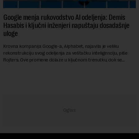
Google menja rukovodstvo AI odeljenja: Demis
Hasabis i ključni inženjeri napuštaju dosadašnje
uloge
Krovna kompanija Google-a, Alphabet, najavila je veliku
rekonstrukciju svog odeljenja za veštačku inteligenciju, piše
Rojters. Ove promene dolaze u ključnom trenutku, dok se
kompanija suočava sa sve većim pr...