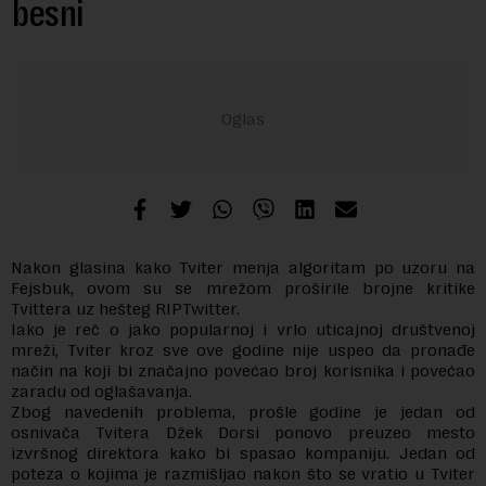
besni
Nakon glasina kako Tviter menja algoritam po uzoru na
Fejsbuk, ovom su se mrežom proširile brojne kritike
Tvittera uz hešteg RIPTwitter.
Iako je reč o jako popularnoj i vrlo uticajnoj društvenoj
mreži, Tviter kroz sve ove godine nije uspeo da pronađe
način na koji bi značajno povećao broj korisnika i povećao
zaradu od oglašavanja.
Zbog navedenih problema, prošle godine je jedan od
osnivača Tvitera Džek Dorsi ponovo preuzeo mesto
izvršnog direktora kako bi spasao kompaniju. Jedan od
poteza o kojima je razmišljao nakon što se vratio u Tviter