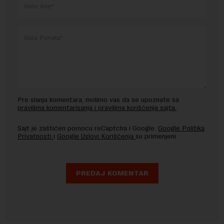
Pre slanja komentara, molimo vas da se upoznate sa
pravilima komentarisanja i pravilima korišćenja sajta.
Sajt je zaštićen pomocu reCaptcha i Google.
Google Politika
Privatnosti
i
Google Uslovi Korišćenja
su primenjeni.