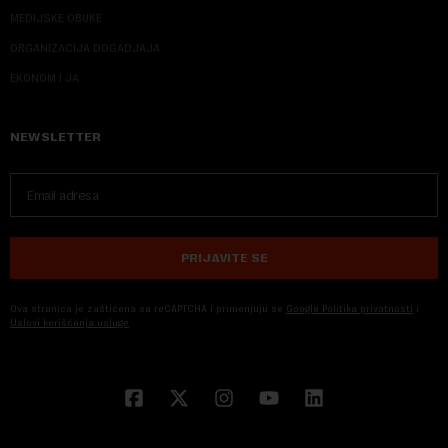
MEDIJSKE OBUKE
ORGANIZACIJA DOGADJAJA
EKONOM I JA
NEWSLETTER
PRIJAVITE SE
Ova stranica je zaštićena sa reCAPTCHA i primenjuju se
Google Politika privatnosti
i
Uslovi korišćenja usluge