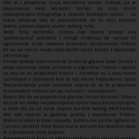
bilo je i povećanje broja karaktera unutar tvitova, pa je
napomenuo kako korisnici ‘varaju’ na ovoj mreži
objavljivanjem fotografija s velikom količinom teksta – za
takve situacije bilo bi jednostavnije da tu veću količinu
teksta odmah objave unutar jednog tvita.
Veliki broj korisnika Tvitera nije dobro primio ovu
(potencijalnu) promenu i mnogi smatraju da upravo to
ograničenje broja znakova pridonosi atraktivnosti Tvitera
jer se na njemu mogu objavljivati samo kratke i najvažnije
informacije.
Prošle nedelje internetom se proširila glasina kako Dorsey i
ekipa planiraju velike promene u algoritmu Tvitera i načinu
na koji će se prikazivati tvitovi – navodno su u ovoj mreži
razmišljali o tajmlajnu koji bi bio sličan Fejsbukovoj opciji
‘Najzanimljivije priče’, odnosno objave se ne bi prikazivale
hronološkim redom, već po važnosti i zanimljivosti.
Nakon što su se pojavile ove glasine, brojni korisnici Tvitera
izrazili su veliko nezadovoljstvo ovom (navodnom) opcijom,
a osim što su uz svoje objave koristili hešteg #RIPTwitter,
deo njih najavio je gašenje profila i napuštanje Tvitera.
Nakon brojnih kritika i napada, putem ove mreže oglasio se
i izvršni direktor Džek Dorsi koji je poručio korisnicima kako
ih u kompaniji ‘uvek slušaju’.
Napomenuo je kako za sledeću nedelju nisu planirali ovakve