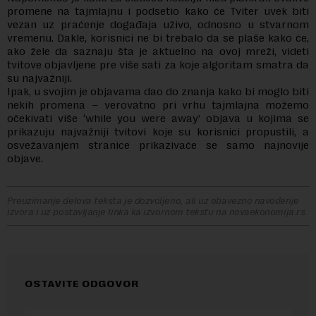
promene na tajmlajnu i podsetio kako će Tviter uvek biti
vezan uz praćenje događaja uživo, odnosno u stvarnom
vremenu. Dakle, korisnici ne bi trebalo da se plaše kako će,
ako žele da saznaju šta je aktuelno na ovoj mreži, videti
tvitove objavljene pre više sati za koje algoritam smatra da
su najvažniji.
Ipak, u svojim je objavama dao do znanja kako bi moglo biti
nekih promena – verovatno pri vrhu tajmlajna možemo
očekivati više ‘while you were away’ objava u kojima se
prikazuju najvažniji tvitovi koje su korisnici propustili, a
osvežavanjem stranice prikazivaće se samo najnovije
objave.
Preuzimanje delova teksta je dozvoljeno, ali uz obavezno navođenje
izvora i uz postavljanje linka ka izvornom tekstu na novaekonomija.rs
OSTAVITE ODGOVOR