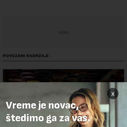
POVEZANI SADRŽAJI
x
Vreme je novac,
štedimo ga za vas.