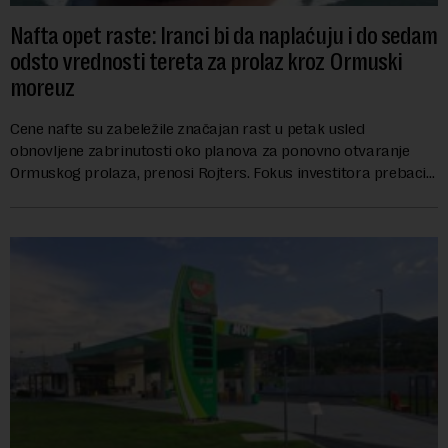
Nafta opet raste: Iranci bi da naplaćuju i do sedam
odsto vrednosti tereta za prolaz kroz Ormuski
moreuz
Cene nafte su zabeležile značajan rast u petak usled
obnovljene zabrinutosti oko planova za ponovno otvaranje
Ormuskog prolaza, prenosi Rojters. Fokus investitora prebacio
se na predloge Irana i Omana koji b...