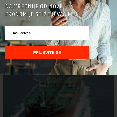
NAJVREDNIJE OD NOVE
EKONOMIJE STIŽE U VAŠ MEJL.
Belgija najveći izvoznik piva u EU
Belgija je prošle godine izvezla u zemlje u i van EU 1,5 milijardi
litara piva sa alkoholom i bila je najveći izvoznik u bloku,
saopštio je Eurostat povodom Međunarodnog dana piva koji
se obeležava danas. ...
PRIJAVITE SE