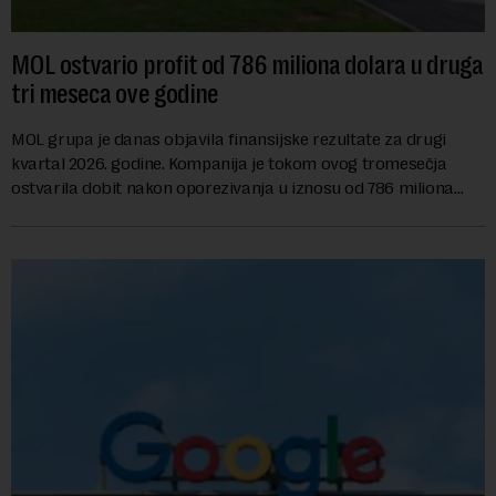
MOL ostvario profit od 786 miliona dolara u druga
tri meseca ove godine
MOL grupa je danas objavila finansijske rezultate za drugi
kvartal 2026. godine. Kompanija je tokom ovog tromesečja
ostvarila dobit nakon oporezivanja u iznosu od 786 miliona
američkih dolara. Rezultatima su...