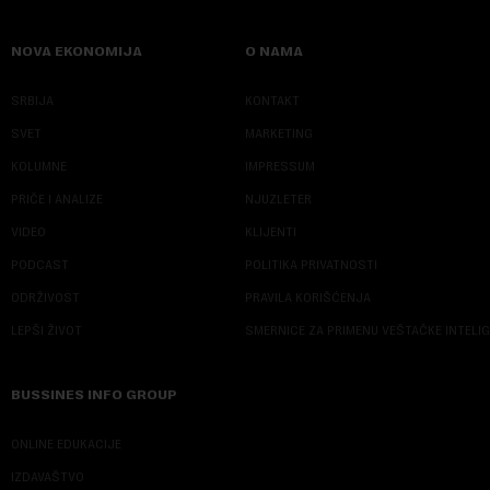
NOVA EKONOMIJA
O NAMA
SRBIJA
KONTAKT
SVET
MARKETING
KOLUMNE
IMPRESSUM
PRIČE I ANALIZE
NJUZLETER
VIDEO
KLIJENTI
PODCAST
POLITIKA PRIVATNOSTI
ODRŽIVOST
PRAVILA KORIŠĆENJA
LEPŠI ŽIVOT
SMERNICE ZA PRIMENU VEŠTAČKE INTELI
BUSSINES INFO GROUP
ONLINE EDUKACIJE
IZDAVAŠTVO