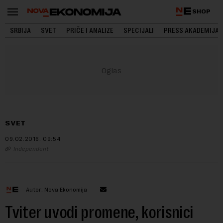
SHOP
SRBIJA
SVET
PRIČE I ANALIZE
SPECIJALI
PRESS AKADEMIJA
SVET
09.02.2016.
09:54
Independent
Autor: Nova Ekonomija
Tviter uvodi promene, korisnici