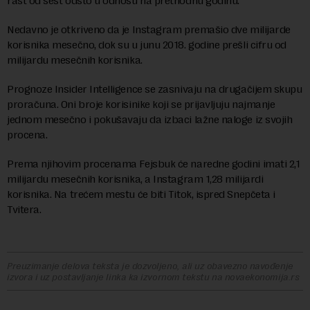
rast od šest odsto u odnosu na prethodnu godinu.
Nedavno je otkriveno da je Instagram premašio dve milijarde
korisnika mesečno, dok su u junu 2018. godine prešli cifru od
milijardu mesečnih korisnika.
Prognoze Insider Intelligence se zasnivaju na drugačijem skupu
proračuna. Oni broje korisinike koji se prijavljuju najmanje
jednom mesečno i pokušavaju da izbaci lažne naloge iz svojih
procena.
Prema njihovim procenama Fejsbuk će naredne godini imati 2,1
milijardu mesečnih korisnika, a Instagram 1,28 milijardi
korisnika. Na trećem mestu će biti Titok, ispred Snepčeta i
Tvitera.
Preuzimanje delova teksta je dozvoljeno, ali uz obavezno navođenje
izvora i uz postavljanje linka ka izvornom tekstu na novaekonomija.rs