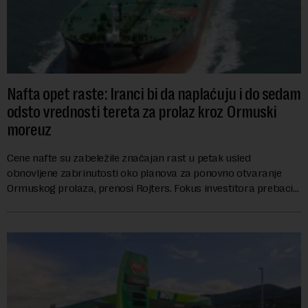
Nafta opet raste: Iranci bi da naplaćuju i do sedam
odsto vrednosti tereta za prolaz kroz Ormuski
moreuz
Cene nafte su zabeležile značajan rast u petak usled
obnovljene zabrinutosti oko planova za ponovno otvaranje
Ormuskog prolaza, prenosi Rojters. Fokus investitora prebacio
se na predloge Irana i Omana koji b...