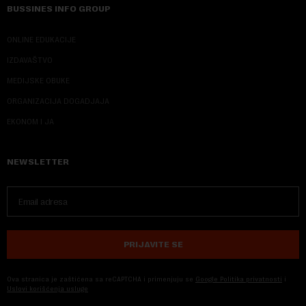
BUSSINES INFO GROUP
ONLINE EDUKACIJE
IZDAVAŠTVO
MEDIJSKE OBUKE
ORGANIZACIJA DOGADJAJA
EKONOM I JA
NEWSLETTER
PRIJAVITE SE
Ova stranica je zaštićena sa reCAPTCHA i primenjuju se
Google Politika privatnosti
i
Uslovi korišćenja usluge