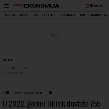
SHOP
SRBIJA
SVET
PRIČE I ANALIZE
SPECIJALI
PRESS AKADEMIJA
SVET
21.12.2021.
15:29
Techcrunch
Autor: Nova Ekonomija
U 2022. godini TikTok dostiže 755