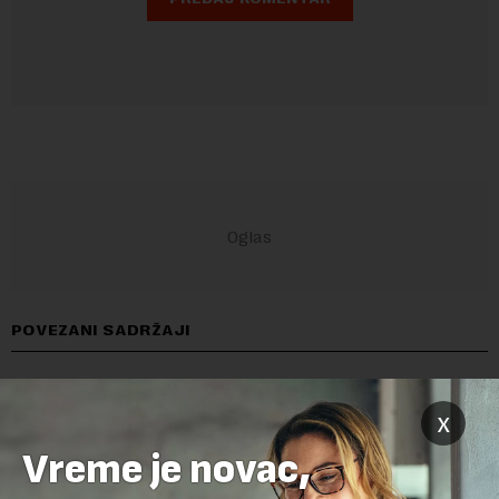
POVEZANI SADRŽAJI
x
Vreme je novac,