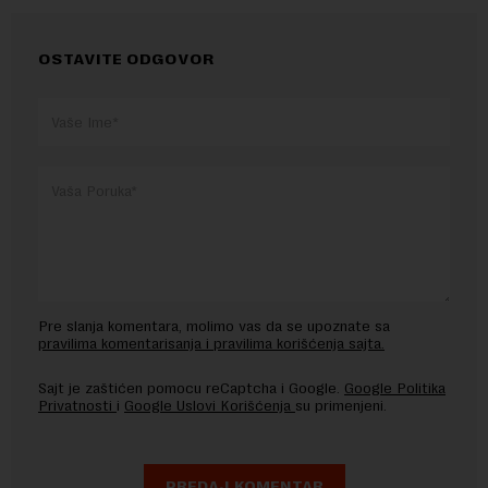
OSTAVITE ODGOVOR
Pre slanja komentara, molimo vas da se upoznate sa
pravilima komentarisanja i pravilima korišćenja sajta.
Sajt je zaštićen pomocu reCaptcha i Google.
Google Politika
Privatnosti
i
Google Uslovi Korišćenja
su primenjeni.