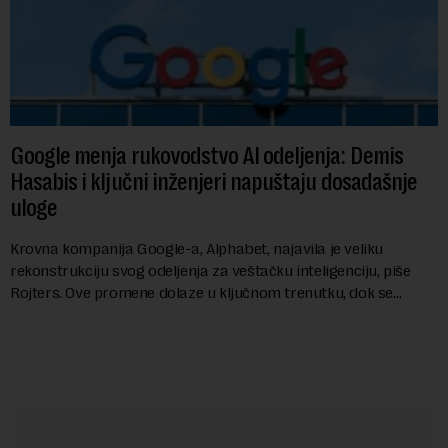
Google menja rukovodstvo AI odeljenja: Demis
Hasabis i ključni inženjeri napuštaju dosadašnje
uloge
Krovna kompanija Google-a, Alphabet, najavila je veliku
rekonstrukciju svog odeljenja za veštačku inteligenciju, piše
Rojters. Ove promene dolaze u ključnom trenutku, dok se
kompanija suočava sa sve većim pr...