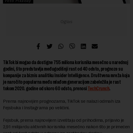
Foto:Pixabay
TikTok bi mogao da dostigne 755 miliona korisnika mesečno u narednoj
godini, što predstavlja međugodišnji rast od 40 odsto, prognoze su
kompanije za biznis analitiku Insider Intelligence. Društvena mreža koja
je naročito popularna među mlađom generacijom zabeležila je rast
tokom 2020. godine od skoro 60 odsto, prenosi
TechCrunch
.
Prema najnovijim prognozama, TikTok se nalazi odmah iza
Fejsbuka i Instagrama po veličini.
Fejsbuk, prema najnovijem izveštaju od prihodima, prijavio je
2,91 milijardu aktivnih korisnika mesečno nakon što je primećen