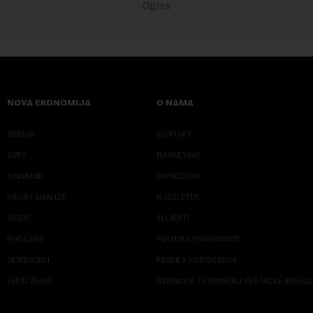
NOVA EKONOMIJA
O NAMA
SRBIJA
KONTAKT
SVET
MARKETING
KOLUMNE
IMPRESSUM
PRIČE I ANALIZE
NJUZLETER
VIDEO
KLIJENTI
PODCAST
POLITIKA PRIVATNOSTI
ODRŽIVOST
PRAVILA KORIŠĆENJA
LEPŠI ŽIVOT
SMERNICE ZA PRIMENU VEŠTAČKE INTELI