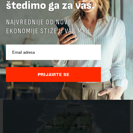
štedimo ga za vas.
NAJVREDNIJE OD NOVE
EKONOMIJE STIŽE U VAŠ MEJL.
Belgija najveći izvoznik piva u EU
Belgija je prošle godine izvezla u zemlje u i van EU 1,5 milijardi
litara piva sa alkoholom i bila je najveći izvoznik u bloku,
saopštio je Eurostat povodom Međunarodnog dana piva koji
PRIJAVITE SE
se obeležava danas. ...