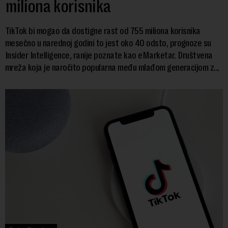
miliona korisnika
TikTok bi mogao da dostigne rast od 755 miliona korisnika
mesečno u narednoj godini to jest oko 40 odsto, prognoze su
Insider Intelligence, ranije poznate kao eMarketar. Društvena
mreža koja je naročito popularna među mlađom generacijom z...