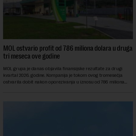
MOL ostvario profit od 786 miliona dolara u druga
tri meseca ove godine
MOL grupa je danas objavila finansijske rezultate za drugi
kvartal 2026. godine. Kompanija je tokom ovog tromesečja
ostvarila dobit nakon oporezivanja u iznosu od 786 miliona
američkih dolara. Rezultatima su...