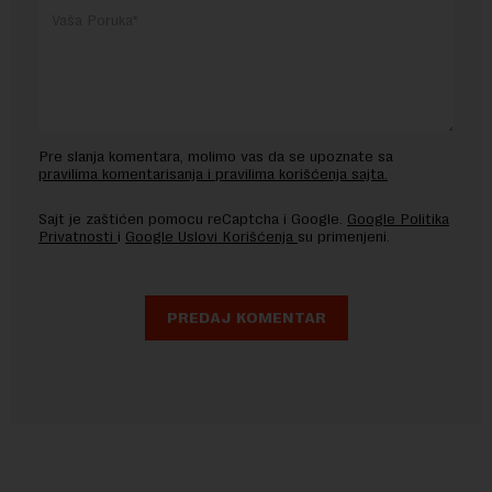
Pre slanja komentara, molimo vas da se upoznate sa
pravilima komentarisanja i pravilima korišćenja sajta.
Sajt je zaštićen pomocu reCaptcha i Google.
Google Politika
Privatnosti
i
Google Uslovi Korišćenja
su primenjeni.