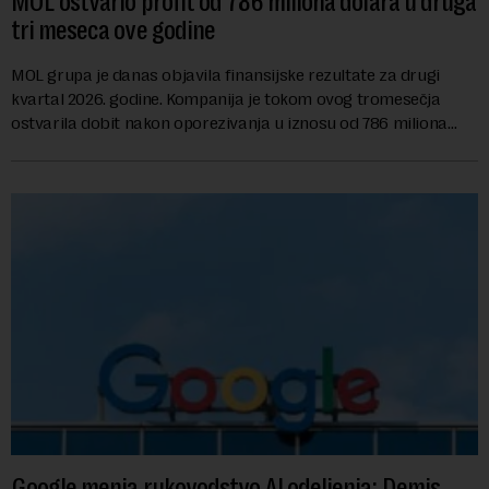
MOL ostvario profit od 786 miliona dolara u druga
tri meseca ove godine
MOL grupa je danas objavila finansijske rezultate za drugi
kvartal 2026. godine. Kompanija je tokom ovog tromesečja
ostvarila dobit nakon oporezivanja u iznosu od 786 miliona
američkih dolara. Rezultatima su...
Google menja rukovodstvo AI odeljenja: Demis