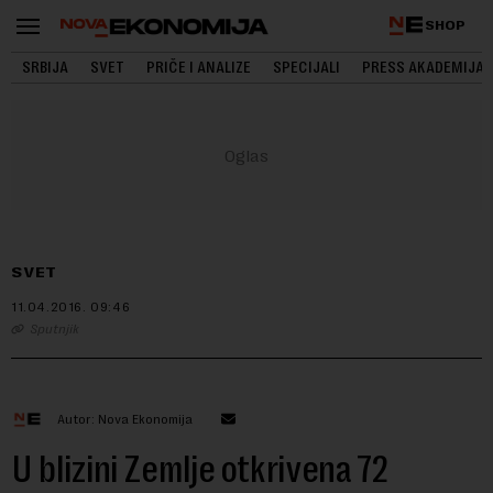
SHOP
SRBIJA
SVET
PRIČE I ANALIZE
SPECIJALI
PRESS AKADEMIJA
SVET
11.04.2016.
09:46
Sputnjik
Autor: Nova Ekonomija
U blizini Zemlje otkrivena 72