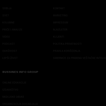
SRBIJA
KONTAKT
SVET
MARKETING
KOLUMNE
IMPRESSUM
PRIČE I ANALIZE
NJUZLETER
VIDEO
KLIJENTI
PODCAST
POLITIKA PRIVATNOSTI
ODRŽIVOST
PRAVILA KORIŠĆENJA
LEPŠI ŽIVOT
SMERNICE ZA PRIMENU VEŠTAČKE INTELI
BUSSINES INFO GROUP
ONLINE EDUKACIJE
IZDAVAŠTVO
MEDIJSKE OBUKE
ORGANIZACIJA DOGADJAJA