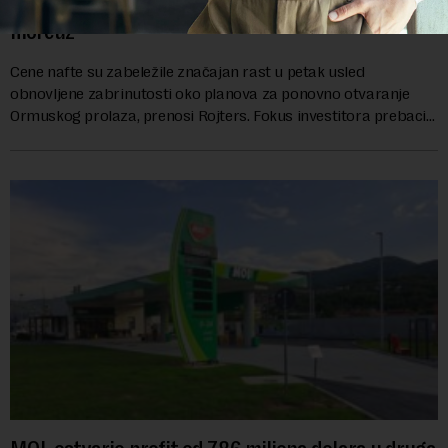
odsto vrednosti tereta za prolaz kroz Ormuski
moreuz
Cene nafte su zabeležile značajan rast u petak usled
obnovljene zabrinutosti oko planova za ponovno otvaranje
Ormuskog prolaza, prenosi Rojters. Fokus investitora prebacio
se na predloge Irana i Omana koji b...