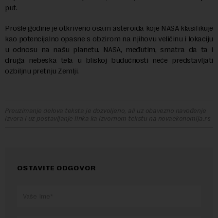
put.
Prošle godine je otkriveno osam asteroida koje NASA klasifikuje
kao potencijalno opasne s obzirom na njihovu veličinu i lokaciju
u odnosu na našu planetu. NASA, međutim, smatra da ta i
druga nebeska tela u bliskoj budućnosti neće predstavljati
ozbiljnu pretnju Zemlji.
Preuzimanje delova teksta je dozvoljeno, ali uz obavezno navođenje
izvora i uz postavljanje linka ka izvornom tekstu na novaekonomija.rs
OSTAVITE ODGOVOR