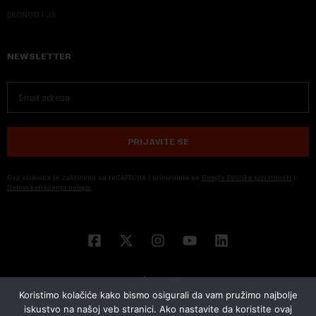
EKONOM I JA
NEWSLETTER
PRIJAVITE SE
Ova stranica je zaštićena sa reCAPTCHA i primenjuju se
Google Politika privatnosti
i
Uslovi korišćenja usluge
Koristimo kolačiće kako bismo osigurali da vam pružimo najbolje
iskustvo na našoj veb stranici. Ako nastavite da koristite ovaj