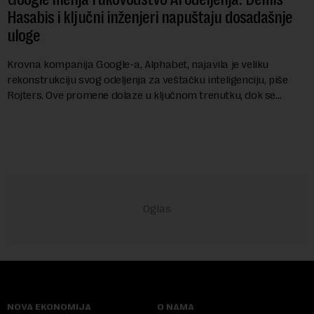
Hasabis i ključni inženjeri napuštaju dosadašnje
uloge
Krovna kompanija Google-a, Alphabet, najavila je veliku
rekonstrukciju svog odeljenja za veštačku inteligenciju, piše
Rojters. Ove promene dolaze u ključnom trenutku, dok se
kompanija suočava sa sve većim pr...
NOVA EKONOMIJA
O NAMA