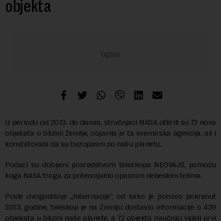
objekta
U periodu od 2013. do danas, stručnjaci NASA otkrili su 72 nova
objekata u blizini Zemlje, objavila je ta svemirska agencija, ali i
konstatovala da su bezopasni po našu planetu.
Podaci su dobijeni posredstvom teleskopa NEOVAJS, pomoću
koga NASA traga za potencijalno opasnim nebeskim telima.
Posle dvogodišnje „hibernacije“, od kako je ponovo pokrenut
2013. godine, teleskop je na Zemlju dostavio informacije o 439
objekata u blizini naše planete, a 72 objekta naučnici videli prvi