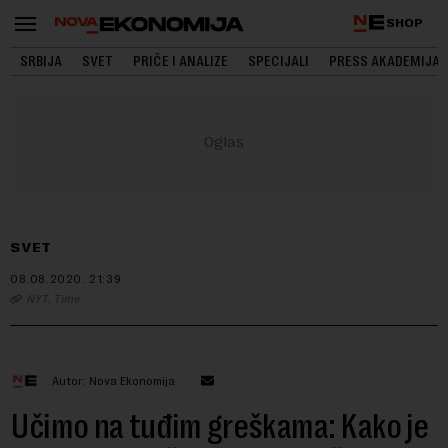
SHOP
SRBIJA
SVET
PRIČE I ANALIZE
SPECIJALI
PRESS AKADEMIJA
SVET
08.08.2020.
21:39
NYT, Time
Autor: Nova Ekonomija
Učimo na tuđim greškama: Kako je