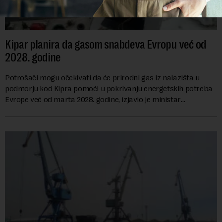
Kipar planira da gasom snabdeva Evropu već od
2028. godine
Potrošači mogu očekivati da će prirodni gas iz nalazišta u
podmorju kod Kipra pomoći u pokrivanju energetskih potreba
Evrope već od marta 2028. godine, izjavio je ministar
energetike te ostrvske zemlje Ma...