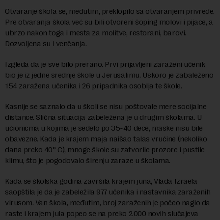
Otvaranje škola se, međutim, preklopilo sa otvaranjem privrede.
Pre otvaranja škola već su bili otvoreni šoping molovi i pijace, a
ubrzo nakon toga i mesta za molitve, restorani, barovi.
Dozvoljena su i venčanja.
Izgleda da je sve bilo prerano. Prvi prijavljeni zaraženi učenik
bio je iz jedne srednje škole u Jerusalimu. Uskoro je zabaleženo
154 zaražena učenika i 26 pripadnika osoblja te škole.
Kasnije se saznalo da u školi se nisu poštovale mere socijalne
distance. Slična situacija zabeležena je u drugim školama. U
učionicma u kojima je sedelo po 35-40 dece, maske nisu bile
obavezne. Kada je krajem maja naišao talas vrućine (nekoliko
dana preko 40° C), mnoge škole su zatvorile prozore i pustile
klimu, što je pogodovalo širenju zaraze u školama.
Kada se školska godina završila krajem juna, Vlada Izraela
saopštila je da je zabeležila 977 učenika i nastavnika zaraženih
virusom. Van škola, međutim, broj zaraženih je počeo naglo da
raste i krajem jula popeo se na preko 2.000 novih slučajeva