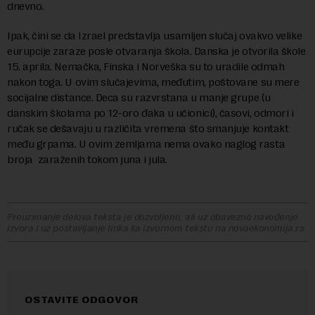
dnevno.
Ipak, čini se da Izrael predstavlja usamljen slučaj ovakvo velike
eurupcije zaraze posle otvaranja škola. Danska je otvorila škole
15. aprila. Nemačka, Finska i Norveška su to uradile odmah
nakon toga. U ovim slučajevima, međutim, poštovane su mere
socijalne distance. Deca su razvrstana u manje grupe (u
danskim školama po 12-oro đaka u učionici), časovi, odmori i
ručak se dešavaju u različita vremena što smanjuje kontakt
među grpama. U ovim zemljama nema ovako naglog rasta
broja zaraženih tokom juna i jula.
Preuzimanje delova teksta je dozvoljeno, ali uz obavezno navođenje
izvora i uz postavljanje linka ka izvornom tekstu na novaekonomija.rs
OSTAVITE ODGOVOR