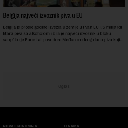
Belgija najveći izvoznik piva u EU
Belgija je prošle godine izvezla u zemlje u i van EU 1,5 milijardi
litara piva sa alkoholom i bila je najveći izvoznik u bloku,
saopštio je Eurostat povodom Međunarodnog dana piva koji
se obeležava danas. ...
NOVA EKONOMIJA
O NAMA