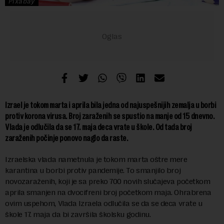
Pixabay
Izrael je tokom marta i aprila bila jedna od najuspešnijih zemalja u borbi
protiv korona virusa. Broj zaraženih se spustio na manje od 15 dnevno.
Vlada je odlučila da se 17. maja deca vrate u škole. Od tada broj
zaraženih počinje ponovo naglo da raste.
Izraelska vlada nametnula je tokom marta oštre mere
karantina u borbi protiv pandemije. To smanjilo broj
novozaraženih, koji je sa preko 700 novih slučajeva početkom
aprila smanjen na dvocifreni broj početkom maja. Ohrabrena
ovim uspehom, Vlada Izraela odlučila se da se deca vrate u
škole 17. maja da bi završila školsku godinu.