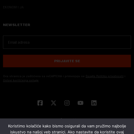
EKONOM I JA
NEWSLETTER
PRIJAVITE SE
Ova stranica je zaštićena sa reCAPTCHA i primenjuju se
Google Politika privatnosti
i
Uslovi korišćenja usluge
Koristimo kolačiće kako bismo osigurali da vam pružimo najbolje
iskustvo na našoj veb stranici. Ako nastavite da koristite ovaj