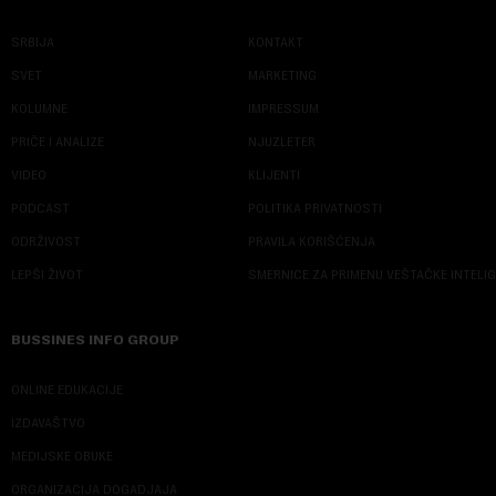
SRBIJA
KONTAKT
SVET
MARKETING
KOLUMNE
IMPRESSUM
PRIČE I ANALIZE
NJUZLETER
VIDEO
KLIJENTI
PODCAST
POLITIKA PRIVATNOSTI
ODRŽIVOST
PRAVILA KORIŠĆENJA
LEPŠI ŽIVOT
SMERNICE ZA PRIMENU VEŠTAČKE INTELI
BUSSINES INFO GROUP
ONLINE EDUKACIJE
IZDAVAŠTVO
MEDIJSKE OBUKE
ORGANIZACIJA DOGADJAJA