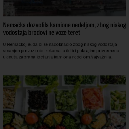
Nemačka dozvolila kamione nedeljom, zbog niskog
vodostaja brodovi ne voze teret
U Nemačkoj je, da bi se nadoknadio zbog niskog vodostaja
smanjen prevoz robe rekama, u četiri pokrajine privremeno
ukinuta zabrana kretanja kamiona nedeljom.Najvažnija
nemačka reka Rajna ima najniži vodo...