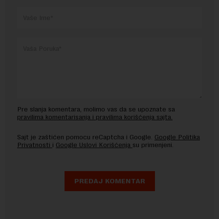
Pre slanja komentara, molimo vas da se upoznate sa
pravilima komentarisanja i pravilima korišćenja sajta.
Sajt je zaštićen pomocu reCaptcha i Google.
Google Politika
Privatnosti
i
Google Uslovi Korišćenja
su primenjeni.