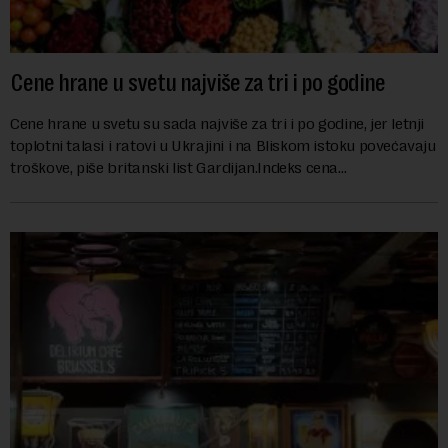
Cene hrane u svetu najviše za tri i po godine
Cene hrane u svetu su sada najviše za tri i po godine, jer letnji
toplotni talasi i ratovi u Ukrajini i na Bliskom istoku povećavaju
troškove, piše britanski list Gardijan.Indeks cena
prehrambenih proiz...