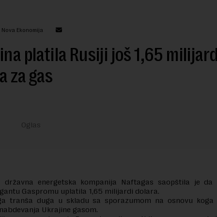
: Nova Ekonomija
ina platila Rusiji još 1,65 milijard
a za gas
a državna energetska kompanija Naftagas saopštila je da
antu Gaspromu uplatila 1,65 milijardi dolara.
uga tranša duga u skladu sa sporazumom na osnovu koga 
snabdevanja Ukrajine gasom.