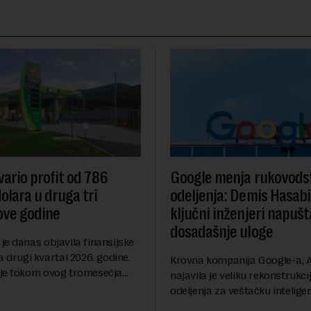
ario profit od 786
Google menja rukovodst
olara u druga tri
odeljenja: Demis Hasabi
ove godine
ključni inženjeri napušt
dosadašnje uloge
je danas objavila finansijske
a drugi kvartal 2026. godine.
Krovna kompanija Google-a, A
je tokom ovog tromesečja
najavila je veliku rekonstrukci
dobit nakon oporezivanja u
odeljenja za veštačku inteligen
786 miliona američkih dolara.
Rojters. Ove promene dolaze 