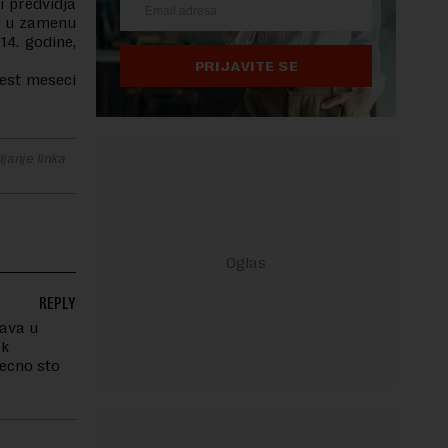
i predvidja
a u zamenu
14. godine,
PRIJAVITE SE
šest meseci
janje linka
REPLY
sava u
ek
recno sto