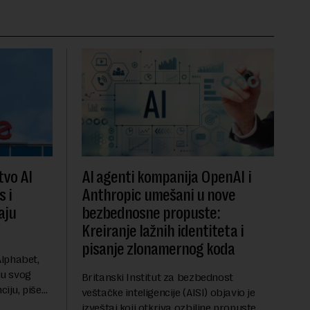
vo AI
AI agenti kompanija OpenAI i
s i
Anthropic umešani u nove
aju
bezbednosne propuste:
Kreiranje lažnih identiteta i
pisanje zlonamernog koda
lphabet,
ju svog
Britanski Institut za bezbednost
ciju, piše
veštačke inteligencije (AISI) objavio je
u ključnom
izveštaj koji otkriva ozbiljne propuste