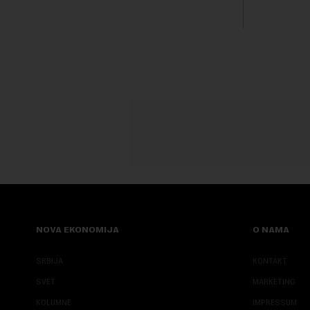
Rezultatima
Fokus investitora prebacio se na
predloge Irana i Omana koji b...
NOVA EKONOMIJA
O NAMA
SRBIJA
KONTAKT
SVET
MARKETING
KOLUMNE
IMPRESSUM