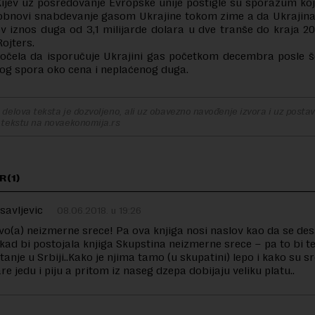
ijev uz posredovanje Evropske unije postigle su sporazum koj
 obnovi snabdevanje gasom Ukrajine tokom zime a da Ukrajin
tav iznos duga od 3,1 milijarde dolara u dve tranše do kraja 20
Rojters.
počela da isporučuje Ukrajini gas početkom decembra posle 
og spora oko cena i neplaćenog duga.
delova teksta je dozvoljeno, ali uz obavezno navođenje izvora i uz postavl
 tekstu na novaekonomija.rs
R(1)
savljevic
08.06.2018. u 19:26
vo(a) neizmerne srece! Pa ova knjiga nosi naslov kao da se de
s kad bi postojala knjiga Skupstina neizmerne srece – pa to bi t
tanje u Srbiji..Kako je njima tamo (u skupatini) lepo i kako su s
e jedu i piju a pritom iz naseg dzepa dobijaju veliku platu..