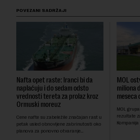
POVEZANI SADRŽAJI
Nafta opet raste: Iranci bi da
MOL ostv
naplaćuju i do sedam odsto
miliona d
vrednosti tereta za prolaz kroz
meseca 
Ormuski moreuz
MOL grupa 
rezultate z
Cene nafte su zabeležile značajan rast u
Kompanija 
petak usled obnovljene zabrinutosti oko
ostvarila 
planova za ponovno otvaranje
iznosu od 
Ormuskog prolaza, prenosi Rojters.