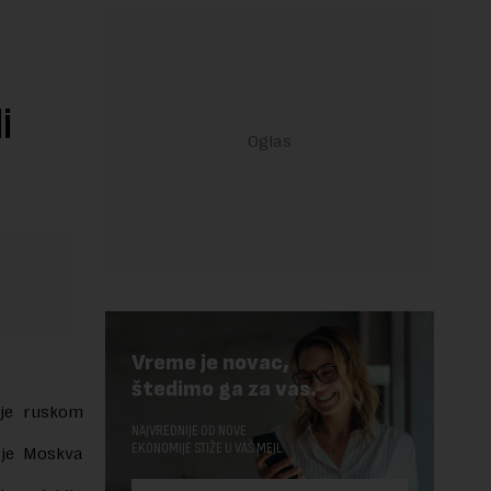
i
Vreme je novac,
štedimo ga za vas.
 je ruskom
NAJVREDNIJE OD NOVE
EKONOMIJE STIŽE U VAŠ MEJL.
je Moskva