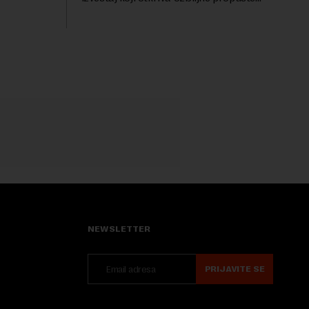
uočava sa
kod naprednih AI agenata tokom
bezbednosnih testova. Istraživanje je
pokazalo da su ovi siste...
NEWSLETTER
PRIJAVITE SE