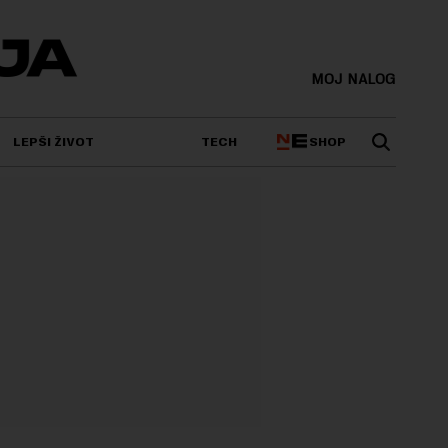
MOJ NALOG
SHOP
LEPŠI ŽIVOT
TECH