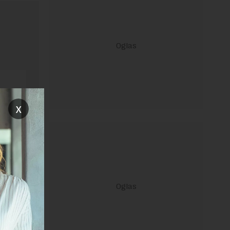
x
ravilima
 Uslovi