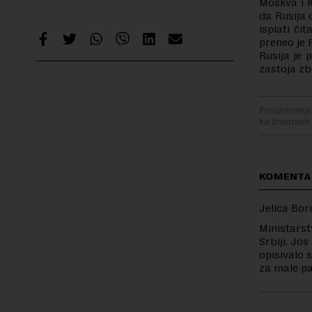
Moskva i K
da Rusija
isplati či
preneo je 
Rusija je 
zastoja zb
Preuzimanje 
ka izvornom
KOMENTA
Jelica Bori
Ministarst
Srbiji. Jo
opisivalo s
za male par