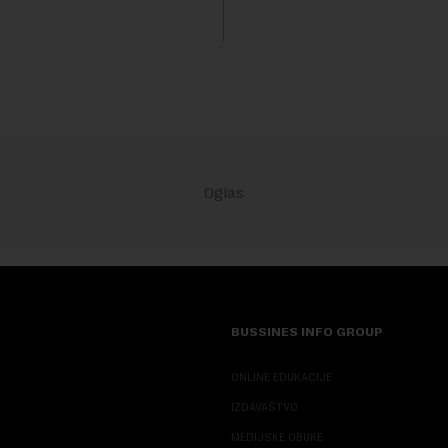
 su...
trenutku, dok se kompanija s
sve većim pr...
BUSSINES INFO GROUP
ONLINE EDUKACIJE
IZDAVAŠTVO
MEDIJSKE OBUKE