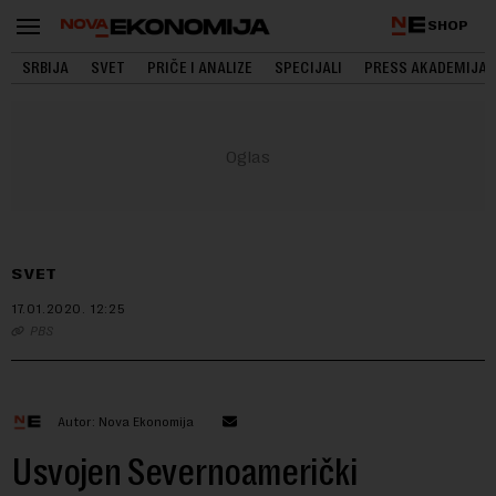
SHOP
SRBIJA
SVET
PRIČE I ANALIZE
SPECIJALI
PRESS AKADEMIJA
SVET
17.01.2020.
12:25
PBS
Autor: Nova Ekonomija
Usvojen Severnoamerički