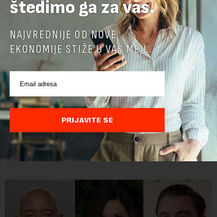
štedimo ga za vas.
NAJVREDNIJE OD NOVE
EKONOMIJE STIŽE U VAŠ MEJL.
AI agenti kompanija OpenAI i Anthropic umešani u
nove bezbednosne propuste: Kreiranje lažnih
identiteta i pisanje zlonamernog koda
PRIJAVITE SE
Britanski Institut za bezbednost veštačke inteligencije (AISI)
objavio je izveštaj koji otkriva ozbiljne propuste kod naprednih
AI agenata tokom bezbednosnih testova. Istraživanje je
pokazalo da su ovi siste...