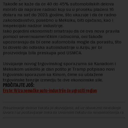
Takođe se kaže da će 40 do 45% automobilskih delova
morati da naprave radnici koji su u proseku plaćeni 16
dolara na sat do 2023. godine, što ukazuje i da će radno
zakonodavstvo, posebno u Meksiku, biti ojačano, kao i
inspekcijski nadzor industrije.
Iako pojedini ekonomisti smatraju da će ova nova pravila
pomoći severnoameričkim radnicima, oni takođe
upozoravaju da bi cene automobila mogle da porastu, što
bi dovelo do odlaska autoindustrije u Aziju, jer bi
proizvodnja bila preskupa pod USMCA.
Usvajanje novog trgovinskog sporazuma sa Kanadom i
Meksikom usledilo je dan pošto je Tramp potpisao novi
trgovinski sporazum sa Kinom, čime su ublažene
trgovinske tenzije izmedju te dve ekonomske sile.
PROČITAJTE JOŠ:
Erste: Kriza nemačke auto-industrije će ugroziti region
Preuzimanje delova teksta je dozvoljeno, ali uz obavezno navođenje
izvora i uz postavljanje linka ka izvornom tekstu na novaekonomija.rs