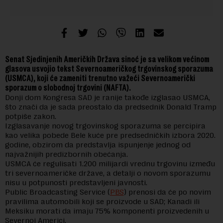
Senat Sjedinjenih Američkih Država sinoć je sa velikom većinom
glasova usvojio tekst Severnoameričkog trgovinskog sporazuma
(USMCA), koji će zameniti trenutno važeći Severnoamerički
sporazum o slobodnoj trgovini (NAFTA).
Donji dom Kongresa SAD je ranije takođe izglasao USMCA,
što znači da je sada preostalo da predsednik Donald Tramp
potpiše zakon.
Izglasavanje novog trgovinskog sporazuma se percipira
kao velika pobede Bele kuće pre predsedničkih izbora 2020.
godine, obzirom da predstavlja ispunjenje jednog od
najvažnijih predizbornih obećanja.
USMCA će regulisati 1.200 milijardi vrednu trgovinu između
tri severnoameričke države, a detalji o novom sporazumu
nisu u potpunosti predstavljeni javnosti.
Public Broadcasting Service (
PBS
) prenosi da će po novim
pravilima automobili koji se proizvode u SAD; Kanadi ili
Meksiku morati da imaju 75% komponenti proizvedenih u
Severnoj Americi.