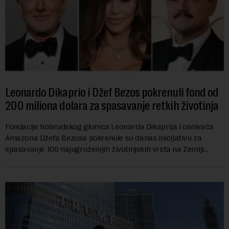
Leonardo Dikaprio i Džef Bezos pokrenuli fond od
200 miliona dolara za spasavanje retkih životinja
Fondacije holivudskog glumca Leonarda Dikaprija i osnivača
Amazona Džefa Bezosa pokrenule su danas inicijativu za
spasavanje 100 najugroženijih životinjskih vrsta na Zemlji
vrednu 200 miliona dolara.Fond...