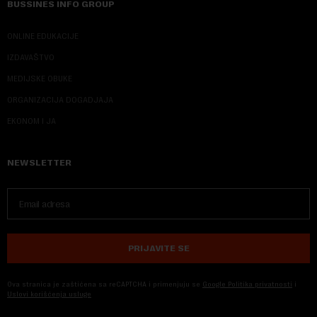
BUSSINES INFO GROUP
ONLINE EDUKACIJE
IZDAVAŠTVO
MEDIJSKE OBUKE
ORGANIZACIJA DOGADJAJA
EKONOM I JA
NEWSLETTER
PRIJAVITE SE
Ova stranica je zaštićena sa reCAPTCHA i primenjuju se
Google Politika privatnosti
i
Uslovi korišćenja usluge