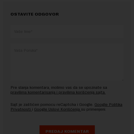
OSTAVITE ODGOVOR
Pre slanja komentara, molimo vas da se upoznate sa
pravilima komentarisanja i pravilima korišćenja sajta.
Sajt je zaštićen pomocu reCaptcha i Google.
Google Politika
Privatnosti
i
Google Uslovi Korišćenja
su primenjeni.