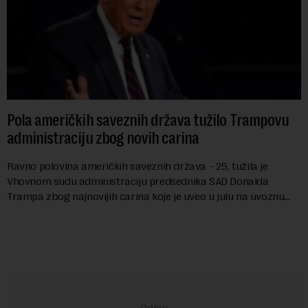
Pola američkih saveznih država tužilo Trampovu
administraciju zbog novih carina
Ravno polovina američkih saveznih država - 25, tužila je
Vhovnom sudu administraciju predsednika SAD Donalda
Trampa zbog najnovijih carina koje je uveo u julu na uvoznu
robu iz 59 zemalja sveta, uključujući ...