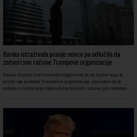
Banka istraživala pranje novca pa odlučila da
zatvori sve račune Trampove organizacije
Banka Capital One Financial odgovorila je na tužbu koju je
protiv nje podnela Trampova organizacija, navodeći da je
odluka o zatvaranju njihovih bankovnih računa pre nekoliko
godina doneta isključivo nakon d...