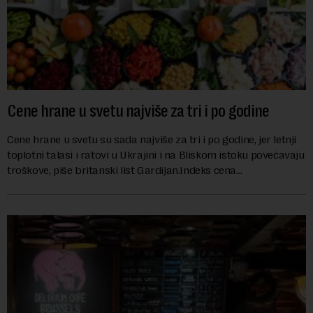
Cene hrane u svetu najviše za tri i po godine
Cene hrane u svetu su sada najviše za tri i po godine, jer letnji
toplotni talasi i ratovi u Ukrajini i na Bliskom istoku povećavaju
troškove, piše britanski list Gardijan.Indeks cena
prehrambenih proiz...