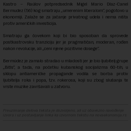
Kastro – Raúlov potpredsednik Migel Mario Díaz-Canel
Bermudez (56) kog smatraju „umerenim liberalom“, pogotovo u
ekonomiji. Zalaže se za jačanje privatnog udela i nema ništa
protiv američkih investicija.
Smatraju ga čovekom koji bi bio sposoban da sprovede
postkastrovsku tranziciju jer je pragmatičan, moderan, rođen
nakon revolucije, ali „ceni njene pozitivne dosege“.
Bermúdez je zamalo stradao u mladosti jer je bio ljubitelj grupe
„Bitls“, a tada, na početku kubanskog socijalizma 60-tih, u
sklopu antiameričke propagande vodila se borba protiv
ljubitelja roka i popa, tzv. rokerosa, koji su zbog slušanja te
vrste muzike završavali u zatvoru.
Preuzimanje delova teksta je dozvoljeno, ali uz obavezno navođenje
izvora i uz postavljanje linka ka izvornom tekstu na novaekonomija.rs