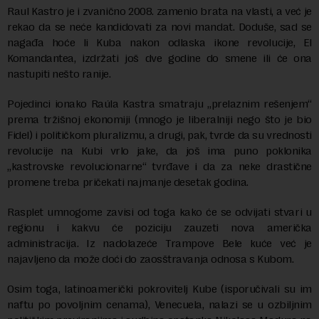
Raul Kastro je i zvanično 2008. zamenio brata na vlasti, a već je
rekao da se neće kandidovati za novi mandat. Doduše, sad se
nagađa hoće li Kuba nakon odlaska ikone revolucije, El
Komandantea, izdržati još dve godine do smene ili će ona
nastupiti nešto ranije.
Pojedinci ionako Raúla Kastra smatraju „prelaznim rešenjem“
prema tržišnoj ekonomiji (mnogo je liberalniji nego što je bio
Fidel) i političkom pluralizmu, a drugi, pak, tvrde da su vrednosti
revolucije na Kubi vrlo jake, da još ima puno poklonika
„kastrovske revolucionarne“ tvrđave i da za neke drastične
promene treba pričekati najmanje desetak godina.
Rasplet umnogome zavisi od toga kako će se odvijati stvari u
regionu i kakvu će poziciju zauzeti nova američka
administracija. Iz nadolazeće Trampove Bele kuće već je
najavljeno da može doći do zaosštravanja odnosa s Kubom.
Osim toga, latinoamerički pokrovitelj Kube (isporučivali su im
naftu po povoljnim cenama), Venecuela, nalazi se u ozbiljnim