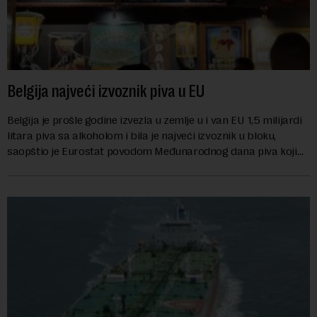
Belgija najveći izvoznik piva u EU
Belgija je prošle godine izvezla u zemlje u i van EU 1,5 milijardi
litara piva sa alkoholom i bila je najveći izvoznik u bloku,
saopštio je Eurostat povodom Međunarodnog dana piva koji
se obeležava danas. ...