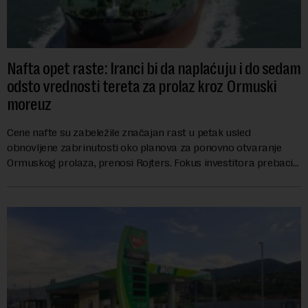
Nafta opet raste: Iranci bi da naplaćuju i do sedam
odsto vrednosti tereta za prolaz kroz Ormuski
moreuz
Cene nafte su zabeležile značajan rast u petak usled
obnovljene zabrinutosti oko planova za ponovno otvaranje
Ormuskog prolaza, prenosi Rojters. Fokus investitora prebacio
se na predloge Irana i Omana koji b...