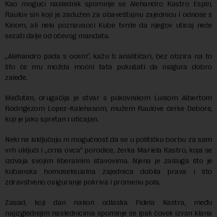
Kao mogući naslednik spominje se Alehandro Kastro Espín,
Raulov sin koji je zadužen za obaveštajnu zajednicu i odnose s
Kinom, ali neki poznavaoci Kube tvrde da njegov uticaj neće
sezati dalje od očevog mandata.
„Alehandro pada s ocem“, kažu ti analitičari, bez obzira na to
što će mu možda moćni tata pokušati da osigura dobro
zaleđe.
Međutim, drugačija je stvar s pukovnikom Luisom Albertom
Rodrígezom Lopez-Kalehasom, mužem Raulove ćerke Debore,
koji je jako spretan i uticajan.
Neki ne isključuju ni mogućnost da se u političku borbu za sam
vrh uključi i „crna ovca“ porodice, žerka Mariela Kastro, koja se
izdvaja svojim liberalnim stavovima. Njena je zasluga što je
kubanska homoseksualna zajednica dobila prava i što
zdravstveno osiguranje pokriva i promenu pola.
Zasad, koji dan nakon odlaska Fidela Kastra, među
najizglednijim naslednicima spominje se ipak čovek izvan klana