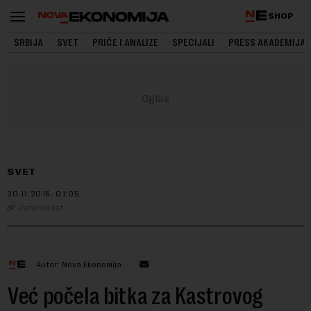
SHOP
SRBIJA
SVET
PRIČE I ANALIZE
SPECIJALI
PRESS AKADEMIJA
SVET
30.11.2016.
01:05
Jutarnji list
Autor: Nova Ekonomija
Već počela bitka za Kastrovog