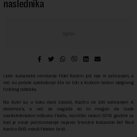
naslednika
Lider kubanske revolucije Fidel Kastro još nije ni sahranjen, a
već su počele spekulacije šta će biti s Kubom nakon njegovog
fizičkog odlaska.
Na Kubi su u toku dani žalosti, Kastro će biti sahranjen 4.
decembra, a već se nagađa ko bi mogao da bude
nasledniknakon odlaska Fidela, naročito nakon 2018. godine za
kad je svoje penzionisanje najavio trenutni kubanski šef Raúl
Kastro (84), mlađi Fidelov brat.