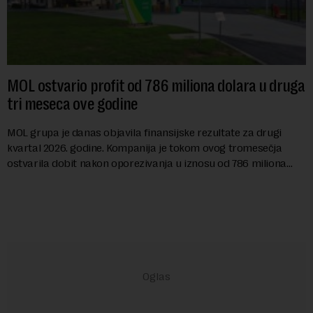
MOL ostvario profit od 786 miliona dolara u druga
tri meseca ove godine
MOL grupa je danas objavila finansijske rezultate za drugi
kvartal 2026. godine. Kompanija je tokom ovog tromesečja
ostvarila dobit nakon oporezivanja u iznosu od 786 miliona
američkih dolara. Rezultatima su...