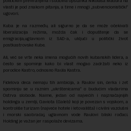
političkim previranjima i sudbina opstanka Nikolasa Madura na
vlasti je pod znakom pitanja, a time i mnogi „subvencionistički“
ugovori.
Kuba je na razmeđu, ali sigurno je da se može očekivati
liberalizacija režima, možda čak i dopuštenje da se
emigracija,uglavnom iz SAD-a, uključi u politički život
postkastrovske Kube.
Ali, već se vrte neka imena mogućih novih kubanskih lidera, a
često se spominje kako bi vlast mogao zadržati neko iz
porodice Kastro, odnosno Raúla Kastra.
Fidelova deca nemaju tih ambicija, a Raulov sin, ćerka i zet
spominju se u raznim „ukrštenicama“ o budućim vladarima
Ostrva slobode. Naime, jedan od najvećih i najznačajnijih
holdinga u zemlji, Gaviota (Galeb) koji je povezan s vojskom, a
kontroliše turizam (najveće hotele i letovališta) i civilni vazdušni
i morski saobraćaj, uglavnom vode Raulovi bliski rođaci.
Holding je važan jer raspolaže devizama.