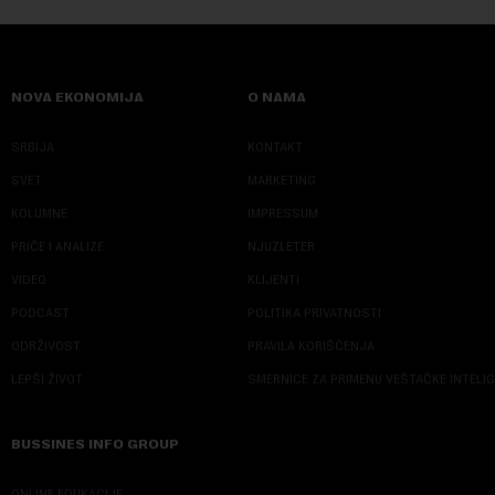
NOVA EKONOMIJA
O NAMA
SRBIJA
KONTAKT
SVET
MARKETING
KOLUMNE
IMPRESSUM
PRIČE I ANALIZE
NJUZLETER
VIDEO
KLIJENTI
PODCAST
POLITIKA PRIVATNOSTI
ODRŽIVOST
PRAVILA KORIŠĆENJA
LEPŠI ŽIVOT
SMERNICE ZA PRIMENU VEŠTAČKE INTELI
BUSSINES INFO GROUP
ONLINE EDUKACIJE