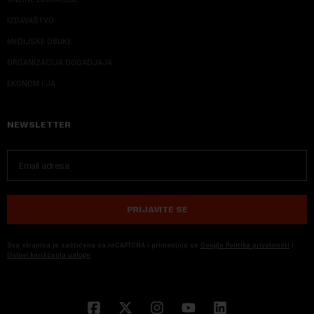
IZDAVAŠTVO
MEDIJSKE OBUKE
ORGANIZACIJA DOGADJAJA
EKONOM I JA
NEWSLETTER
PRIJAVITE SE
Ova stranica je zaštićena sa reCAPTCHA i primenjuju se
Google Politika privatnosti
i
Uslovi korišćenja usluge