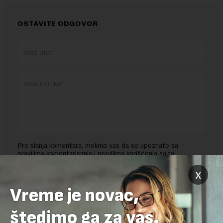
OSTAVITE ODGOVOR
Pre slanja komentara, molimo vas da se upoznate sa
pravilima komentarisanja i pravilima korišćenja sajta.
x
Sajt je zaštićen pomocu reCaptcha i Google.
Google Politika
Privatnosti
i
Google Uslovi Korišćenja
su primenjeni.
Vreme je novac,
štedimo ga za vas.