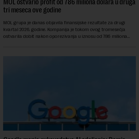
MOL ostvario profit od 786 miliona dolara u druga
tri meseca ove godine
MOL grupa je danas objavila finansijske rezultate za drugi
kvartal 2026. godine. Kompanija je tokom ovog tromesečja
ostvarila dobit nakon oporezivanja u iznosu od 786 miliona
američkih dolara. Rezultatima su...