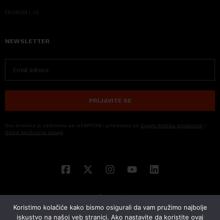
EKONOM I JA
NEWSLETTER
PRIJAVITE SE
Ova stranica je zaštićena sa reCAPTCHA i primenjuju se
Google Politika privatnosti
i
Uslovi korišćenja usluge
Koristimo kolačiće kako bismo osigurali da vam pružimo najbolje
iskustvo na našoj veb stranici. Ako nastavite da koristite ovaj