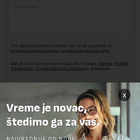
Pre slanja komentara, molimo vas da se upoznate sa
pravilima komentarisanja i pravilima korišćenja sajta.
Sajt je zaštićen pomocu reCaptcha i Google.
Google Politika
Privatnosti
i
Google Uslovi Korišćenja
su primenjeni.
x
Vreme je novac,
štedimo ga za vas.
NAJVREDNIJE OD NOVE