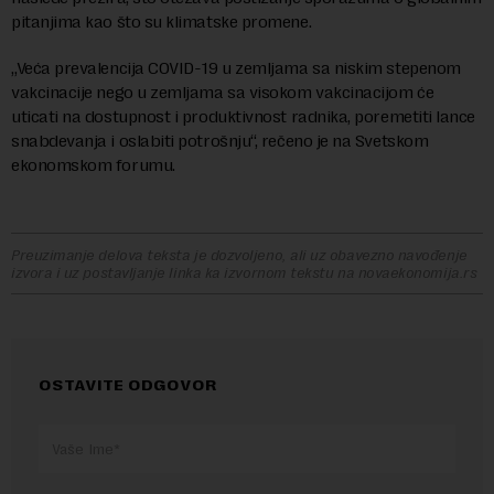
pitanjima kao što su klimatske promene.
„Veća prevalencija COVID-19 u zemljama sa niskim stepenom
vakcinacije nego u zemljama sa visokom vakcinacijom će
uticati na dostupnost i produktivnost radnika, poremetiti lance
snabdevanja i oslabiti potrošnju“, rečeno je na Svetskom
ekonomskom forumu.
Preuzimanje delova teksta je dozvoljeno, ali uz obavezno navođenje
izvora i uz postavljanje linka ka izvornom tekstu na novaekonomija.rs
OSTAVITE ODGOVOR