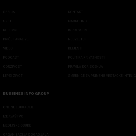
SRBIJA
KONTAKT
SVET
MARKETING
KOLUMNE
IMPRESSUM
PRIČE I ANALIZE
NJUZLETER
VIDEO
KLIJENTI
PODCAST
POLITIKA PRIVATNOSTI
ODRŽIVOST
PRAVILA KORIŠĆENJA
LEPŠI ŽIVOT
SMERNICE ZA PRIMENU VEŠTAČKE INTELI
BUSSINES INFO GROUP
ONLINE EDUKACIJE
IZDAVAŠTVO
MEDIJSKE OBUKE
ORGANIZACIJA DOGADJAJA