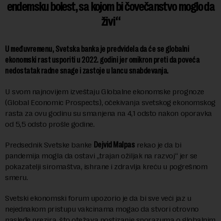
endemsku bolest, sa kojom bi čovečanstvo moglo da
živi
U međuvremenu, Svetska banka je predvidela da će se globalni
ekonomski rast usporiti u 2022. godini jer omikron preti da poveća
nedostatak radne snage i zastoje u lancu snabdevanja.
U svom najnovijem izveštaju Globalne ekonomske prognoze
(Global Economic Prospects), očekivanja svetskog ekonomskog
rasta za ovu godinu su smanjena na 4,1 odsto nakon oporavka
od 5,5 odsto prošle godine.
Predsednik Svetske banke
Dejvid Malpas
rekao je da bi
pandemija mogla da ostavi „trajan ožiljak na razvoj“ jer se
pokazatelji siromaštva, ishrane i zdravlja kreću u pogrešnom
smeru.
Svetski ekonomski forum upozorio je da bi sve veći jaz u
nejednakom pristupu vakcinama mogao da stvori otrovno
nasleđe prezira, što otežava postizanje sporazuma o globalnim