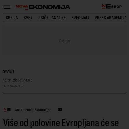
SHOP
SRBIJA
SVET
PRIČE I ANALIZE
SPECIJALI
PRESS AKADEMIJA
SVET
12.01.2022.
11:58
EURACTIV
Autor: Nova Ekonomija
Više od polovine Evropljana će se