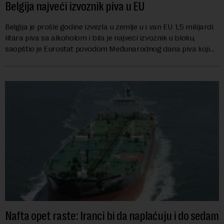
Belgija najveći izvoznik piva u EU
Belgija je prošle godine izvezla u zemlje u i van EU 1,5 milijardi
litara piva sa alkoholom i bila je najveći izvoznik u bloku,
saopštio je Eurostat povodom Međunarodnog dana piva koji
se obeležava danas. ...
Nafta opet raste: Iranci bi da naplaćuju i do sedam