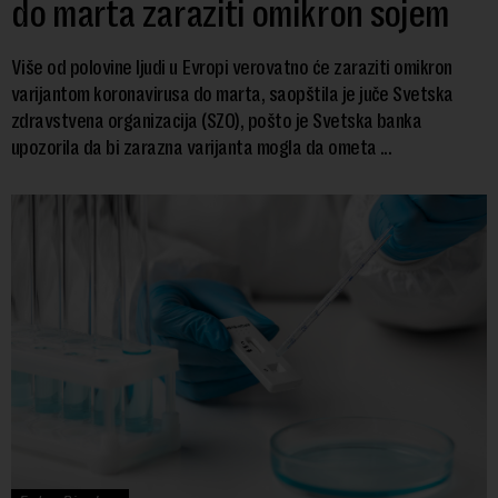
do marta zaraziti omikron sojem
Više od polovine ljudi u Evropi verovatno će zaraziti omikron
varijantom koronavirusa do marta, saopštila je juče Svetska
zdravstvena organizacija (SZO), pošto je Svetska banka
upozorila da bi zarazna varijanta mogla da ometa ...