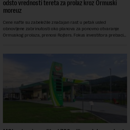
odsto vrednosti tereta za prolaz kroz Ormuski
moreuz
Cene nafte su zabeležile značajan rast u petak usled
obnovljene zabrinutosti oko planova za ponovno otvaranje
Ormuskog prolaza, prenosi Rojters. Fokus investitora prebacio
se na predloge Irana i Omana koji b...