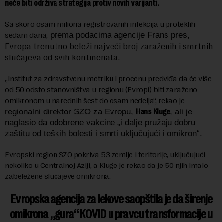
neće biti održiva strategija protiv novih varijanti.
Sa skoro osam miliona registrovanih infekcija u proteklih
sedam dana,
prema podacima agencije Frans pres,
Evropa trenutno beleži najveći broj zaraženih i smrtnih
slučajeva od svih kontinenata.
„Institut za zdravstvenu metriku i procenu predviđa da će više
od 50 odsto stanovništva u regionu (Evropi) biti zaraženo
omikronom u narednih šest do osam nedelja“, rekao je
Hans Kluge
regionalni direktor SZO za Evropu,
, ali je
naglasio da odobrene vakcine „i dalje pružaju dobru
zaštitu od teških bolesti i smrti uključujući i omikron“.
Evropski region SZO pokriva 53 zemlje i teritorije, uključujući
nekoliko u Centralnoj Aziji, a Kluge je rekao da je 50 njih imalo
zabeležene slučajeve omikrona.
Evropska agencija za lekove saopštila je da širenje
omikrona „gura“ KOVID u pravcu transformacije u