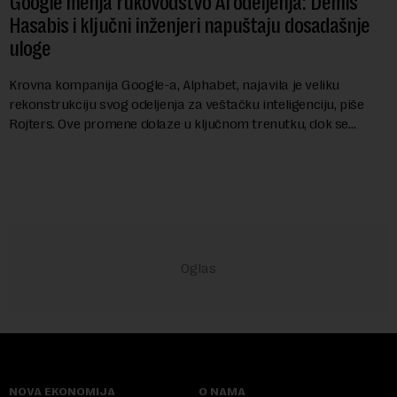
Google menja rukovodstvo AI odeljenja: Demis
Hasabis i ključni inženjeri napuštaju dosadašnje
uloge
Krovna kompanija Google-a, Alphabet, najavila je veliku
rekonstrukciju svog odeljenja za veštačku inteligenciju, piše
Rojters. Ove promene dolaze u ključnom trenutku, dok se
kompanija suočava sa sve većim pr...
NOVA EKONOMIJA
O NAMA