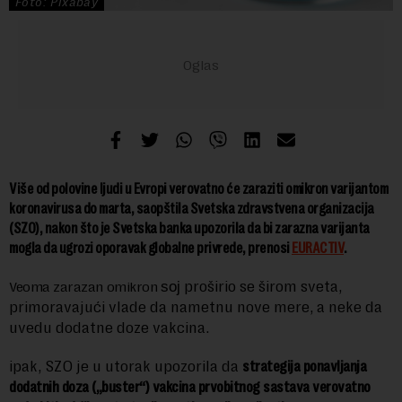
Foto: Pixabay
Više od polovine ljudi u Evropi verovatno će zaraziti omikron varijantom
koronavirusa do marta, saopštila Svetska zdravstvena organizacija
(SZO), nakon što je Svetska banka upozorila da bi zarazna varijanta
mogla da ugrozi oporavak globalne privrede, prenosi
EURACTIV
.
proširio se širom sveta,
Veoma zarazan omikron
soj
primoravajući vlade da nametnu nove mere, a neke da
uvedu dodatne doze vakcina.
ipak, SZO je u utorak upozorila da
strategija ponavljanja
dodatnih doza („buster“) vakcina prvobitnog sastava verovatno