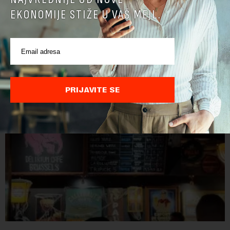
EKONOMIJE STIŽE U VAŠ MEJL.
POVEZANI SADRŽAJI
PRIJAVITE SE