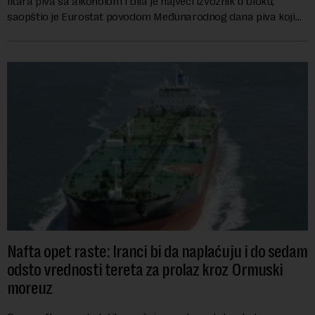
litara piva sa alkoholom i bila je najveći izvoznik u bloku,
saopštio je Eurostat povodom Međunarodnog dana piva koji
se obeležava danas. ...
Nafta opet raste: Iranci bi da naplaćuju i do sedam
odsto vrednosti tereta za prolaz kroz Ormuski
moreuz