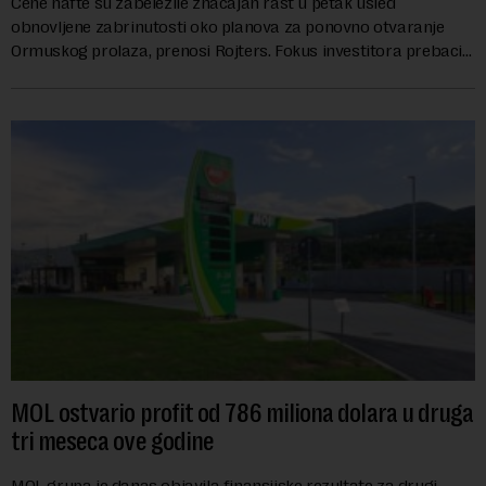
Cene nafte su zabeležile značajan rast u petak usled
obnovljene zabrinutosti oko planova za ponovno otvaranje
Ormuskog prolaza, prenosi Rojters. Fokus investitora prebacio
se na predloge Irana i Omana koji b...
MOL ostvario profit od 786 miliona dolara u druga
tri meseca ove godine
MOL grupa je danas objavila finansijske rezultate za drugi