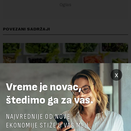
POVEZANI SADRŽAJI
x
Vreme je novac,
štedimo ga za vas.
NAJVREDNIJE OD NOVE
Cene hrane u svetu najviše za tri i po godine
EKONOMIJE STIŽE U VAŠ MEJL.