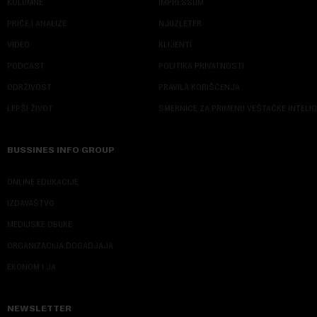
KOLUMNE
IMPRESSUM
PRIČE I ANALIZE
NJUZLETER
VIDEO
KLIJENTI
PODCAST
POLITIKA PRIVATNOSTI
ODRŽIVOST
PRAVILA KORIŠĆENJA
LEPŠI ŽIVOT
SMERNICE ZA PRIMENU VEŠTAČKE INTELI
BUSSINES INFO GROUP
ONLINE EDUKACIJE
IZDAVAŠTVO
MEDIJSKE OBUKE
ORGANIZACIJA DOGADJAJA
EKONOM I JA
NEWSLETTER