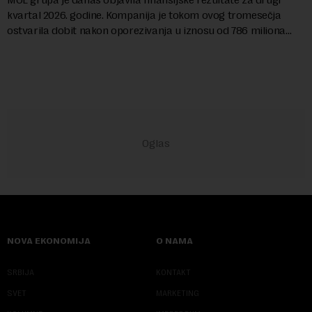
kvartal 2026. godine. Kompanija je tokom ovog tromesečja
ostvarila dobit nakon oporezivanja u iznosu od 786 miliona
američkih dolara. Rezultatima su...
NOVA EKONOMIJA
O NAMA
SRBIJA
KONTAKT
SVET
MARKETING