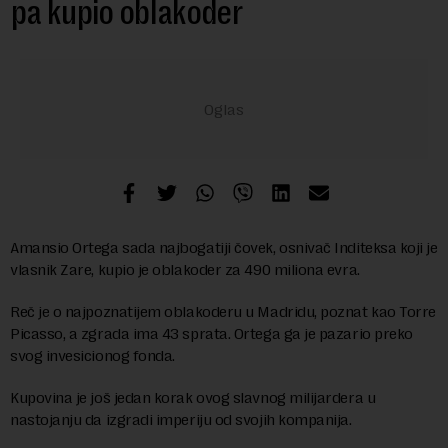
pa kupio oblakoder
Amansio Ortega sada najbogatiji čovek, osnivač Inditeksa koji je
vlasnik Zare, kupio je oblakoder za 490 miliona evra.
Reč je o najpoznatijem oblakoderu u Madridu, poznat kao Torre
Picasso, a zgrada ima 43 sprata. Ortega ga je pazario preko
svog invesicionog fonda.
Kupovina je još jedan korak ovog slavnog milijardera u
nastojanju da izgradi imperiju od svojih kompanija.