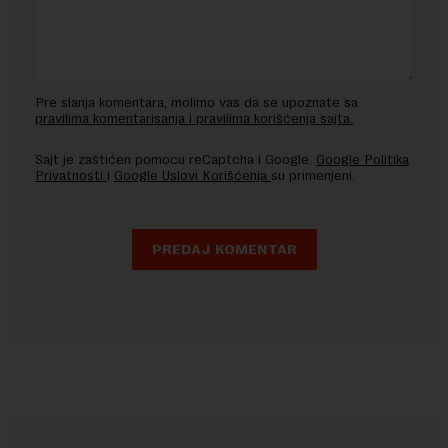
Pre slanja komentara, molimo vas da se upoznate sa
pravilima komentarisanja i pravilima korišćenja sajta.
Sajt je zaštićen pomocu reCaptcha i Google.
Google Politika
Privatnosti
i
Google Uslovi Korišćenja
su primenjeni.