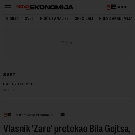
SHOP
SRBIJA
SVET
PRIČE I ANALIZE
SPECIJALI
PRESS AKADEMIJA
SVET
04.10.2016.
12:17
B92
Autor: Nova Ekonomija
Vlasnik ‘Zare’ pretekao Bila Gejtsa,