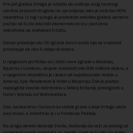
Pre pet godina Ortega je odlučio da vođenje svog modnog
carstva prepusti drugima na upravljanje, iako je zadržao 60%
vlasništva. Iz tog razloga je poslednjih nekoliko godina usmerio
pažnju na to da iskoristi ekonomsku krizu i pad cena
nekretnina na svetskom tržištu.
Danas poseduje oko 26 zgrada širom sveta čija se vrednost
procenjuje na oko 5 milijardi dolara.
U njegovom portfoliju su i četiri nove zgrade u Madridu,
Njujorku i Londonu, ukupne vrednosti oko 830 miliona dolara, a
u njegovom vlasništvu je i jedan od najluksuznijih hotela u
Americi, Epic Residences & Hotel u Majamiju. Čak je postao
najbogatiji vlasnik nekretnina u Velikoj Britaniji, prestigavši u
tome i Vojvodu od Vestminstera.
Gas, bankarstvo i turizam su ostale grane u koje Ortega ulaže
svoj novac, a investirao je i u Fondaciju Paideia.
Na pragu devete decenije života, nastavlja da važi za jednog od
najnedostupnijih bogataša za medije. Uvek se trudio da koliko