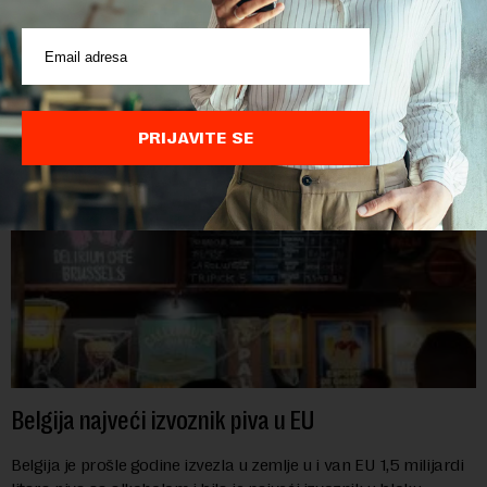
Cene hrane u svetu su sada najviše za tri i po godine, jer letnji
toplotni talasi i ratovi u Ukrajini i na Bliskom istoku povećavaju
troškove, piše britanski list Gardijan.Indeks cena
prehrambenih proiz...
PRIJAVITE SE
Belgija najveći izvoznik piva u EU
Belgija je prošle godine izvezla u zemlje u i van EU 1,5 milijardi