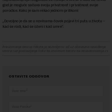
god je moguće sačuva svoju privatnost i privatnost svoje
porodice. Kako je sam rekao jednom prilikom:
„Dovoljno je da se u novinama čovek pojavi tri puta u životu –
kad se rodi, kad se oženi i kad umre”.
Preuzimanje delova teksta je dozvoljeno, ali uz obavezno navođenje
izvora i uz postavljanje linka ka izvornom tekstu na novaekonomija.rs
OSTAVITE ODGOVOR