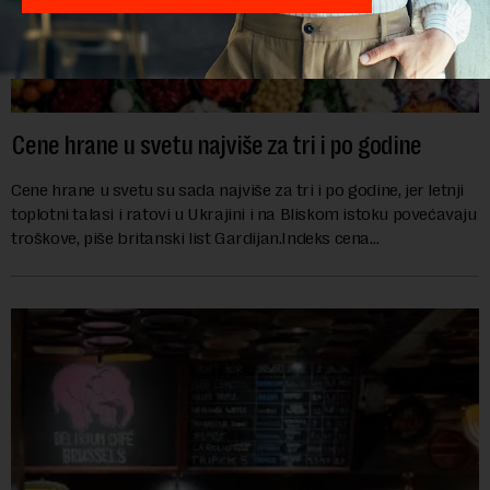
Cene hrane u svetu najviše za tri i po godine
Cene hrane u svetu su sada najviše za tri i po godine, jer letnji
toplotni talasi i ratovi u Ukrajini i na Bliskom istoku povećavaju
troškove, piše britanski list Gardijan.Indeks cena
prehrambenih proiz...