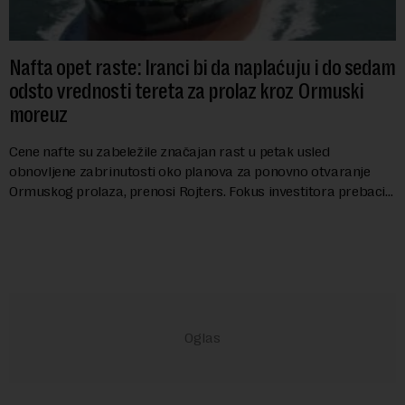
Nafta opet raste: Iranci bi da naplaćuju i do sedam
odsto vrednosti tereta za prolaz kroz Ormuski
moreuz
Cene nafte su zabeležile značajan rast u petak usled
obnovljene zabrinutosti oko planova za ponovno otvaranje
Ormuskog prolaza, prenosi Rojters. Fokus investitora prebacio
se na predloge Irana i Omana koji b...