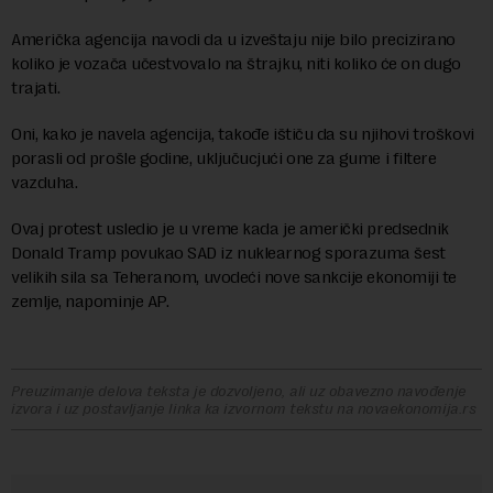
Američka agencija navodi da u izveštaju nije bilo precizirano
koliko je vozača učestvovalo na štrajku, niti koliko će on dugo
trajati.
Oni, kako je navela agencija, takođe ištiču da su njihovi troškovi
porasli od prošle godine, uključucjući one za gume i filtere
vazduha.
Ovaj protest usledio je u vreme kada je američki predsednik
Donald Tramp povukao SAD iz nuklearnog sporazuma šest
velikih sila sa Teheranom, uvodeći nove sankcije ekonomiji te
zemlje, napominje AP.
Preuzimanje delova teksta je dozvoljeno, ali uz obavezno navođenje
izvora i uz postavljanje linka ka izvornom tekstu na novaekonomija.rs