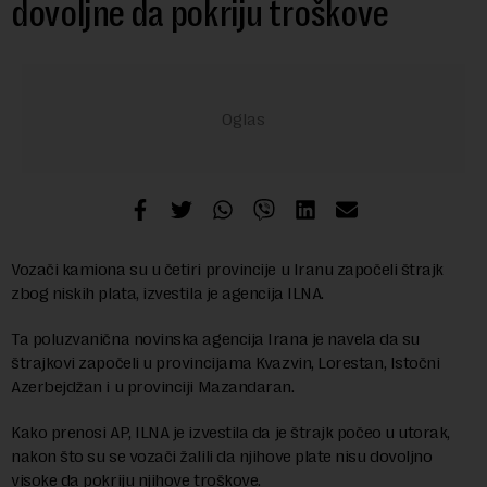
dovoljne da pokriju troškove
Vozači kamiona su u četiri provincije u Iranu započeli štrajk
zbog niskih plata, izvestila je agencija ILNA.
Ta poluzvanična novinska agencija Irana je navela da su
štrajkovi započeli u provincijama Kvazvin, Lorestan, Istočni
Azerbejdžan i u provinciji Mazandaran.
Kako prenosi AP, ILNA je izvestila da je štrajk počeo u utorak,
nakon što su se vozači žalili da njihove plate nisu dovoljno
visoke da pokriju njihove troškove.