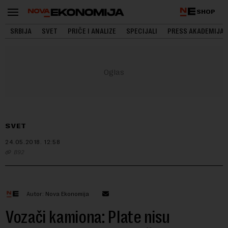
SHOP
SRBIJA
SVET
PRIČE I ANALIZE
SPECIJALI
PRESS AKADEMIJA
SVET
24.05.2018.
12:58
B92
Autor: Nova Ekonomija
Vozači kamiona: Plate nisu