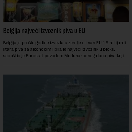
Belgija najveći izvoznik piva u EU
Belgija je prošle godine izvezla u zemlje u i van EU 1,5 milijardi
litara piva sa alkoholom i bila je najveći izvoznik u bloku,
saopštio je Eurostat povodom Međunarodnog dana piva koji
se obeležava danas. ...