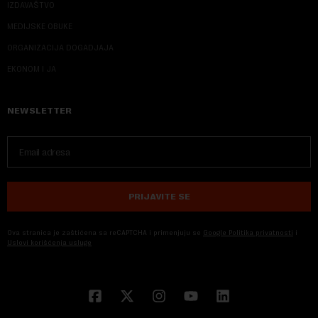
IZDAVAŠTVO
MEDIJSKE OBUKE
ORGANIZACIJA DOGADJAJA
EKONOM I JA
NEWSLETTER
PRIJAVITE SE
Ova stranica je zaštićena sa reCAPTCHA i primenjuju se
Google Politika privatnosti
i
Uslovi korišćenja usluge