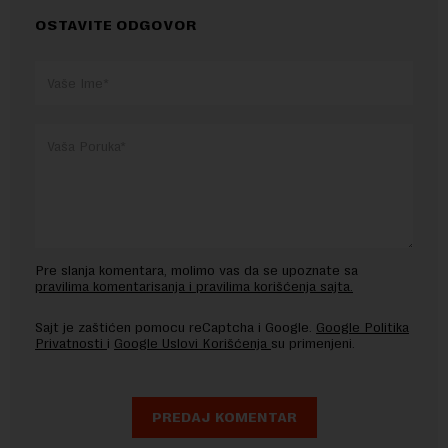
OSTAVITE ODGOVOR
Pre slanja komentara, molimo vas da se upoznate sa
pravilima komentarisanja i pravilima korišćenja sajta.
Sajt je zaštićen pomocu reCaptcha i Google.
Google Politika
Privatnosti
i
Google Uslovi Korišćenja
su primenjeni.