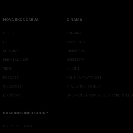
NOVA EKONOMIJA
O NAMA
SRBIJA
KONTAKT
SVET
MARKETING
KOLUMNE
IMPRESSUM
PRIČE I ANALIZE
NJUZLETER
VIDEO
KLIJENTI
PODCAST
POLITIKA PRIVATNOSTI
ODRŽIVOST
PRAVILA KORIŠĆENJA
LEPŠI ŽIVOT
SMERNICE ZA PRIMENU VEŠTAČKE INTELI
BUSSINES INFO GROUP
ONLINE EDUKACIJE