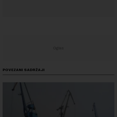
POVEZANI SADRŽAJI