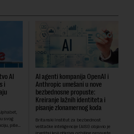
vo AI
AI agenti kompanija OpenAI i
s i
Anthropic umešani u nove
aju
bezbednosne propuste:
Kreiranje lažnih identiteta i
pisanje zlonamernog koda
lphabet,
ju svog
Britanski Institut za bezbednost
ciju, piše
veštačke inteligencije (AISI) objavio je
u ključnom
izveštaj koji otkriva ozbiljne propuste