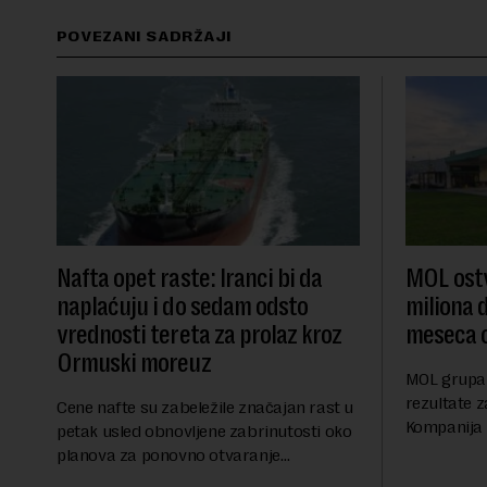
POVEZANI SADRŽAJI
Nafta opet raste: Iranci bi da
MOL ostv
naplaćuju i do sedam odsto
miliona d
vrednosti tereta za prolaz kroz
meseca 
Ormuski moreuz
MOL grupa 
rezultate z
Cene nafte su zabeležile značajan rast u
Kompanija 
petak usled obnovljene zabrinutosti oko
ostvarila 
planova za ponovno otvaranje
iznosu od 
Ormuskog prolaza, prenosi Rojters.