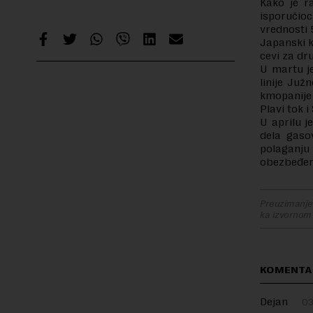
Kako je r
isporučio
vrednosti 
Japanski 
cevi za dr
U martu je
linije Ju
kmopanije 
Plavi tok i
U aprilu j
dela gaso
polaganj
obezbeđenj
Preuzimanje 
ka izvornom
KOMENTA
Dejan
03