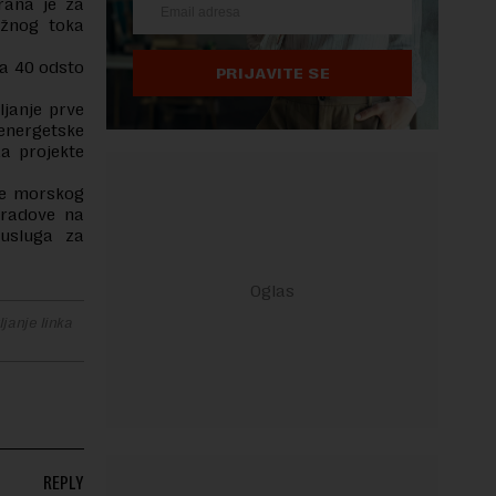
rana je za
užnog toka
a 40 odsto
PRIJAVITE SE
ljanje prve
energetske
za projekte
ije morskog
 radove na
usluga za
janje linka
REPLY