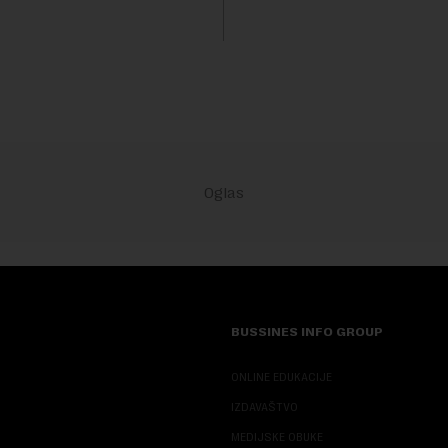
 su...
trenutku, dok se kompanija s
sve većim pr...
BUSSINES INFO GROUP
ONLINE EDUKACIJE
IZDAVAŠTVO
MEDIJSKE OBUKE