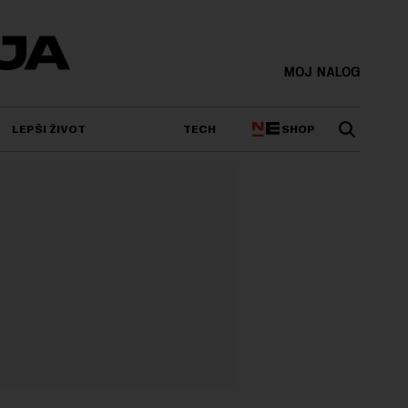
MOJ NALOG
SHOP
LEPŠI ŽIVOT
TECH