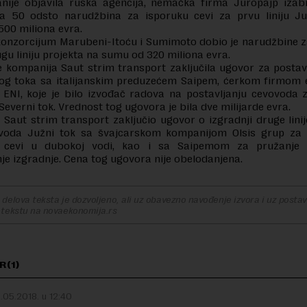
anije objavila ruska agencija, nemačka firma Juropajp izab
ca 50 odsto narudžbina za isporuku cevi za prvu liniju J
500 miliona evra.
konzorcijum Marubeni-Itoću i Sumimoto dobio je narudžbine z
ugu liniju projekta na sumu od 320 miliona evra.
 kompanija Saut strim transport zaključila ugovor za postav
žnog toka sa italijanskim preduzećem Saipem, ćerkom firmom 
ENI, koje je bilo izvođač radova na postavljanju cevovoda 
 Severni tok. Vrednost tog ugovora je bila dve milijarde evra.
e Saut strim transport zaključio ugovor o izgradnji druge lin
voda Južni tok sa švajcarskom kompanijom Olsis grup za
u cevi u dubokoj vodi, kao i sa Saipemom za pružanje 
e izgradnje. Cena tog ugovora nije obelodanjena.
delova teksta je dozvoljeno, ali uz obavezno navođenje izvora i uz postavl
 tekstu na novaekonomija.rs
R(1)
.05.2018. u 12:40