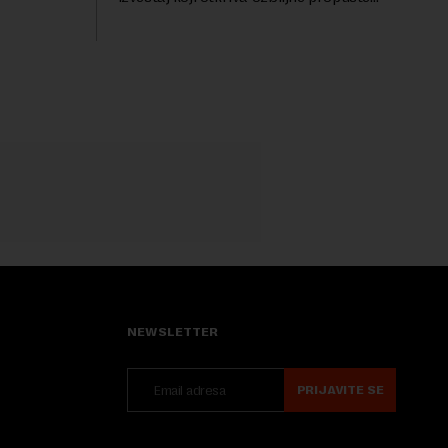
uočava sa
kod naprednih AI agenata tokom
bezbednosnih testova. Istraživanje je
pokazalo da su ovi siste...
NEWSLETTER
PRIJAVITE SE