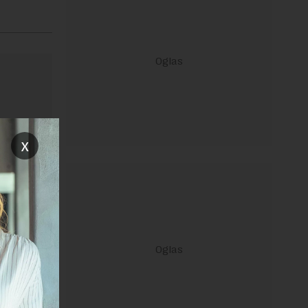
x
ravilima
 Uslovi