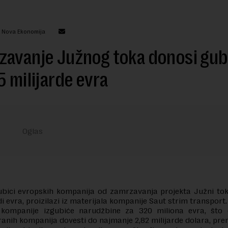
: Nova Ekonomija
avanje Južnog toka donosi gub
5 milijarde evra
ubici evropskih kompanija od zamrzavanja projekta Južni tok
di evra, proizilazi iz materijala kompanije Saut strim transport.
kompanije izgubiće narudžbine za 320 miliona evra, što
ranih kompanija dovesti do najmanje 2,82 milijarde dolara, pren