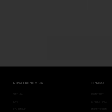
Rezultatima
Fokus investitora prebacio se na
predloge Irana i Omana koji b...
NOVA EKONOMIJA
O NAMA
SRBIJA
KONTAKT
SVET
MARKETING
KOLUMNE
IMPRESSUM