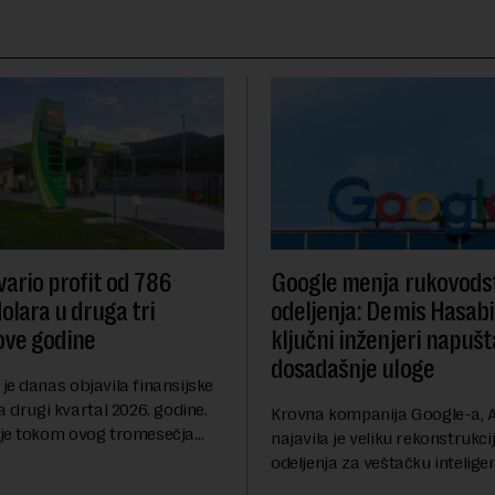
ario profit od 786
Google menja rukovodst
olara u druga tri
odeljenja: Demis Hasabi
ove godine
ključni inženjeri napušt
dosadašnje uloge
je danas objavila finansijske
a drugi kvartal 2026. godine.
Krovna kompanija Google-a, A
je tokom ovog tromesečja
najavila je veliku rekonstrukci
dobit nakon oporezivanja u
odeljenja za veštačku inteligen
786 miliona američkih dolara.
Rojters. Ove promene dolaze 