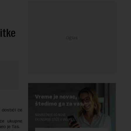
itke
Vreme je novac,
štedimo ga za vas.
 dostići će
NAJVREDNIJE OD NOVE
EKONOMIJE STIŽE U VAŠ MEJL.
 će ukupne
eo je Tas.