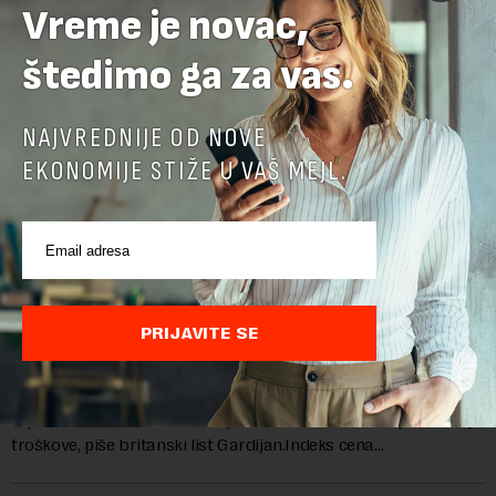
Vreme je novac,
štedimo ga za vas.
NAJVREDNIJE OD NOVE
EKONOMIJE STIŽE U VAŠ MEJL.
PRIJAVITE SE
Cene hrane u svetu najviše za tri i po godine
Cene hrane u svetu su sada najviše za tri i po godine, jer letnji
toplotni talasi i ratovi u Ukrajini i na Bliskom istoku povećavaju
troškove, piše britanski list Gardijan.Indeks cena
prehrambenih proiz...