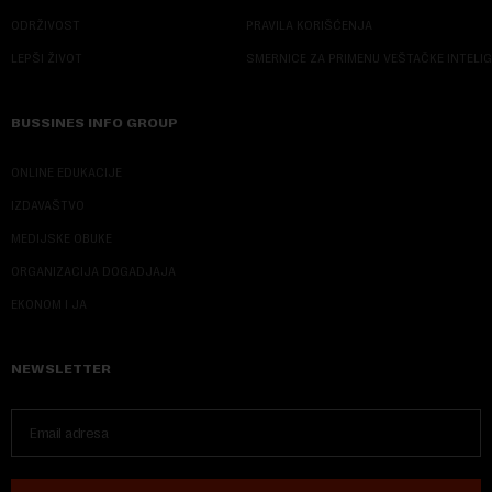
ODRŽIVOST
PRAVILA KORIŠĆENJA
LEPŠI ŽIVOT
SMERNICE ZA PRIMENU VEŠTAČKE INTELI
BUSSINES INFO GROUP
ONLINE EDUKACIJE
IZDAVAŠTVO
MEDIJSKE OBUKE
ORGANIZACIJA DOGADJAJA
EKONOM I JA
NEWSLETTER