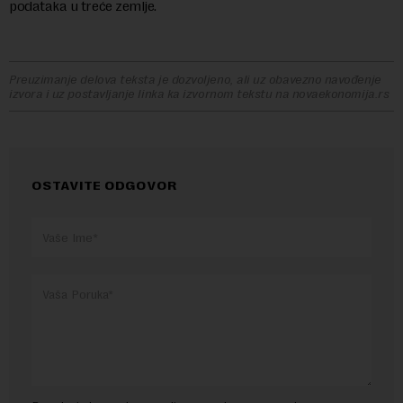
podataka u treće zemlje.
Preuzimanje delova teksta je dozvoljeno, ali uz obavezno navođenje
izvora i uz postavljanje linka ka izvornom tekstu na novaekonomija.rs
OSTAVITE ODGOVOR