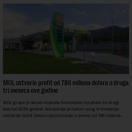
MOL ostvario profit od 786 miliona dolara u druga
tri meseca ove godine
MOL grupa je danas objavila finansijske rezultate za drugi
kvartal 2026. godine. Kompanija je tokom ovog tromesečja
ostvarila dobit nakon oporezivanja u iznosu od 786 miliona
američkih dolara. Rezultatima su...