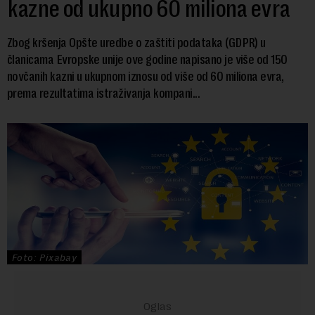
kazne od ukupno 60 miliona evra
Zbog kršenja Opšte uredbe o zaštiti podataka (GDPR) u
članicama Evropske unije ove godine napisano je više od 150
novčanih kazni u ukupnom iznosu od više od 60 miliona evra,
prema rezultatima istraživanja kompani...
Foto: Pixabay