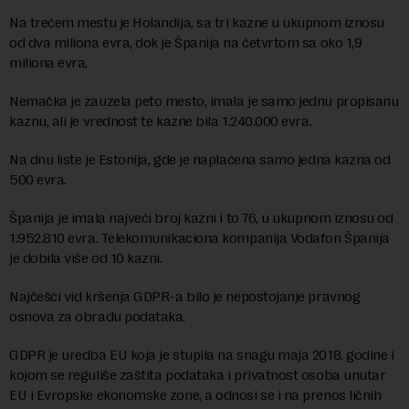
Na trećem mestu je Holandija, sa tri kazne u ukupnom iznosu
od dva miliona evra, dok je Španija na četvrtom sa oko 1,9
miliona evra.
Nemačka je zauzela peto mesto, imala je samo jednu propisanu
kaznu, ali je vrednost te kazne bila 1.240.000 evra.
Na dnu liste je Estonija, gde je naplaćena samo jedna kazna od
500 evra.
Španija je imala najveći broj kazni i to 76, u ukupnom iznosu od
1.952.810 evra. Telekomunikaciona kompanija Vodafon Španija
je dobila više od 10 kazni.
Najčešći vid kršenja GDPR-a bilo je nepostojanje pravnog
osnova za obradu podataka.
GDPR je uredba EU koja je stupila na snagu maja 2018. godine i
kojom se reguliše zaštita podataka i privatnost osoba unutar
EU i Evropske ekonomske zone, a odnosi se i na prenos ličnih