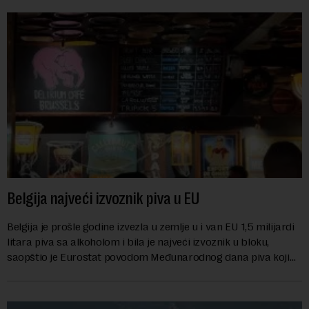
Belgija najveći izvoznik piva u EU
Belgija je prošle godine izvezla u zemlje u i van EU 1,5 milijardi
litara piva sa alkoholom i bila je najveći izvoznik u bloku,
saopštio je Eurostat povodom Međunarodnog dana piva koji
se obeležava danas. ...