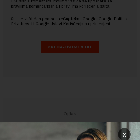
Pre slanja komentara, molimo vas da se upoznate sa
pravilima komentarisanja i pravilima korišćenja sajta.
Sajt je zaštićen pomocu reCaptcha i Google.
Google Politika
Privatnosti
i
Google Uslovi Korišćenja
su primenjeni.
x
POVEZANI SADRŽAJI