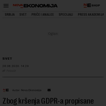
SHOP
SRBIJA
SVET
PRIČE I ANALIZE
SPECIJALI
PRESS AKADEMIJA
SVET
28.08.2020.
14:29
Finbold
Autor: Nova Ekonomija
Zbog kršenja GDPR-a propisane