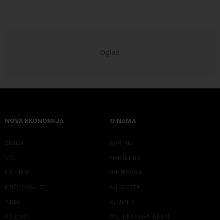
NOVA EKONOMIJA
O NAMA
SRBIJA
KONTAKT
SVET
MARKETING
KOLUMNE
IMPRESSUM
PRIČE I ANALIZE
NJUZLETER
VIDEO
KLIJENTI
PODCAST
POLITIKA PRIVATNOSTI