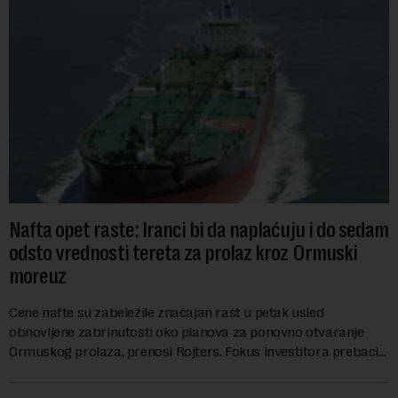
Nafta opet raste: Iranci bi da naplaćuju i do sedam
odsto vrednosti tereta za prolaz kroz Ormuski
moreuz
Cene nafte su zabeležile značajan rast u petak usled
obnovljene zabrinutosti oko planova za ponovno otvaranje
Ormuskog prolaza, prenosi Rojters. Fokus investitora prebacio
se na predloge Irana i Omana koji b...