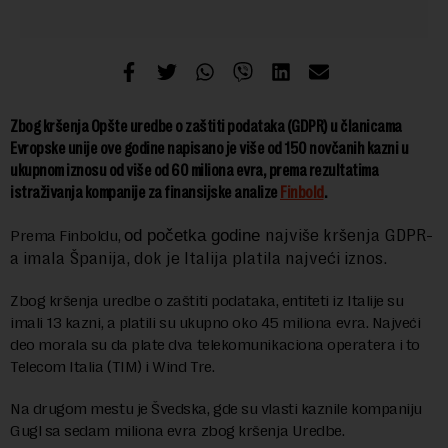
Zbog kršenja Opšte uredbe o zaštiti podataka (GDPR) u članicama
Evropske unije ove godine napisano je više od 150 novčanih kazni u
ukupnom iznosu od više od 60 miliona evra, prema rezultatima
istraživanja kompanije za finansijske analize
Finbold
.
najviše kršenja GDPR-
Prema Finboldu,
od početka godine
a imala Španija, dok je Italija platila najveći iznos.
Zbog kršenja uredbe o zaštiti podataka, entiteti iz Italije su
imali 13 kazni, a platili su ukupno oko 45 miliona evra. Najveći
deo morala su da plate dva telekomunikaciona operatera i to
Telecom Italia (TIM) i Wind Tre.
Na drugom mestu je Švedska, gde su vlasti kaznile kompaniju
Gugl sa sedam miliona evra zbog kršenja Uredbe.