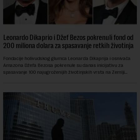
Leonardo Dikaprio i Džef Bezos pokrenuli fond od
200 miliona dolara za spasavanje retkih životinja
Fondacije holivudskog glumca Leonarda Dikaprija i osnivača
Amazona Džefa Bezosa pokrenule su danas inicijativu za
spasavanje 100 najugroženijih životinjskih vrsta na Zemlji
vrednu 200 miliona dolara.Fond...