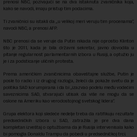
prenosi NBC, pozivajući se na dva istaknuta zvaničnika koja,
kako se navodi, imaju pristup tim podacima.
Ti zvaničnici su istakli da „u velikoj meri veruju tim procenama“,
navodi NBC, a prenosi AFP.
NBC prenosi da se veruje da Putin nikada nije oprostio Klinton
što je 2011, kada je bila državni sekretar, javno dovodila u
pitanje regularnost parlamentarnih izbora u Rusiji, a optužio ju
je i za podsticanje uličnih protesta.
Prema američkim zvaničnicima obaveštajne službe, Putin je
posle to radio i iz drugog razloga, želeći da pokaže svetu da je
politika SAD korumpirana i da bi „izazvao podelu među vodećim
saveznicima SAD, stvarajući utisak da više ne mogu da se
oslone na Ameriku kao verodostojnog svetskog lidera“.
Grupa elektora koji sledeće nedelje treba da ratifikuju rezultate
predsedničkih izbora u SAD, zatražila je pre dva dana
kompletan izveštaj o optužbama da je Rusija intervenisala kako
bi pomogla Donaldu Trampu da pobedi u predsedničkoj trci.