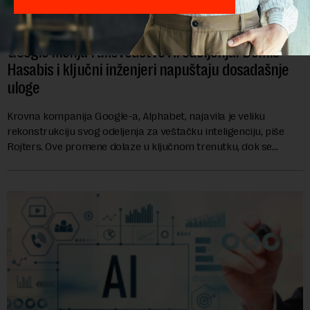
Google menja rukovodstvo AI odeljenja: Demis
Hasabis i ključni inženjeri napuštaju dosadašnje
uloge
Krovna kompanija Google-a, Alphabet, najavila je veliku
rekonstrukciju svog odeljenja za veštačku inteligenciju, piše
Rojters. Ove promene dolaze u ključnom trenutku, dok se
kompanija suočava sa sve većim pr...