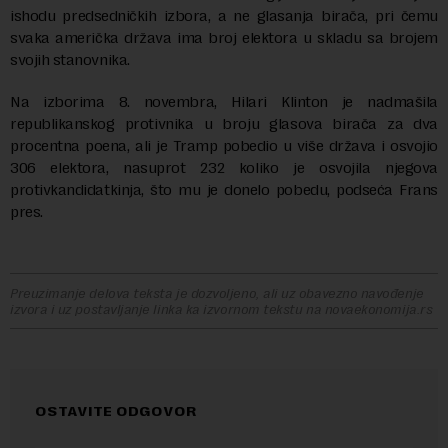
ishodu predsedničkih izbora, a ne glasanja birača, pri čemu
svaka američka država ima broj elektora u skladu sa brojem
svojih stanovnika.
Na izborima 8. novembra, Hilari Klinton je nadmašila
republikanskog protivnika u broju glasova birača za dva
procentna poena, ali je Tramp pobedio u više država i osvojio
306 elektora, nasuprot 232 koliko je osvojila njegova
protivkandidatkinja, što mu je donelo pobedu, podseća Frans
pres.
Preuzimanje delova teksta je dozvoljeno, ali uz obavezno navođenje
izvora i uz postavljanje linka ka izvornom tekstu na novaekonomija.rs
OSTAVITE ODGOVOR