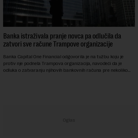
Banka istraživala pranje novca pa odlučila da
zatvori sve račune Trampove organizacije
Banka Capital One Financial odgovorila je na tužbu koju je
protiv nje podnela Trampova organizacija, navodeći da je
odluka o zatvaranju njihovih bankovnih računa pre nekoliko
godina doneta isključivo nakon d...