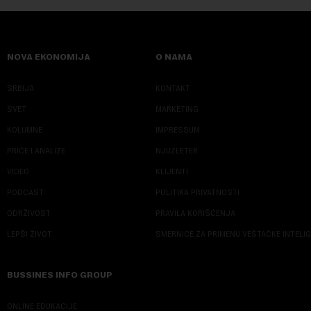
NOVA EKONOMIJA
O NAMA
SRBIJA
KONTAKT
SVET
MARKETING
KOLUMNE
IMPRESSUM
PRIČE I ANALIZE
NJUZLETER
VIDEO
KLIJENTI
PODCAST
POLITIKA PRIVATNOSTI
ODRŽIVOST
PRAVILA KORIŠĆENJA
LEPŠI ŽIVOT
SMERNICE ZA PRIMENU VEŠTAČKE INTELI
BUSSINES INFO GROUP
ONLINE EDUKACIJE