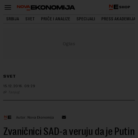
SHOP
SRBIJA
SVET
PRIČE I ANALIZE
SPECIJALI
PRESS AKADEMIJA
SVET
15.12.2016.
09:29
Tanjug
Autor: Nova Ekonomija
Zvaničnici SAD-a veruju da je Putin