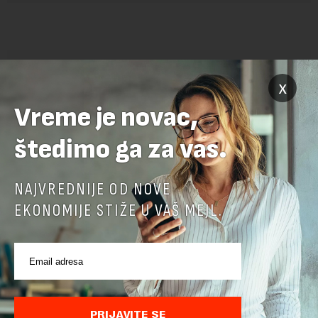
x
Vreme je novac,
štedimo ga za vas.
POVEZANI SADRŽAJI
NAJVREDNIJE OD NOVE
EKONOMIJE STIŽE U VAŠ MEJL.
PRIJAVITE SE