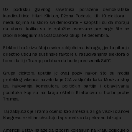
Uz podršku glavnog savetnika poražene demokratske
kandidatkinje Hilari Klinton, Džona Podeste, tih 10 elektora –
među kojima su skoro svi demokrate – saopštili su da moraju
da utvrde koliko su te optužbe osnovane pre nego što se
izborni kolegijum sa 538 članova okupi 19. decembra.
Elektori traže izveštaj o svim zaključcima istraga, „jer ta pitanja
direktno utiču na suštinske faktore u rasuđivanjima elektora o
tome da li je Tramp podoban da bude predsednik SAD“.
Grupa elektora uputila je ovaj poziv nakon što su mediji
proteklog vikenda naveli da je CIA zaključila kako Moskva stoji
iza hakovanja kompjutera političkih partija i objavljivanja
podataka koji su na kraju oštetili Klintonovu u borbi protiv
Trampa.
Taj zaključak je Tramp ocenio kao smešan, ali ga visoki članovi
Kongresa ozbiljno shvataju i spremni su da pokrenu istragu.
Američki Ustav nalaže da izborni kolegijum na kraju odlučuje o