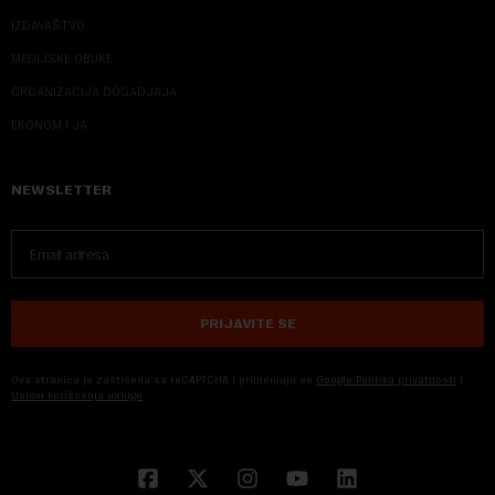
IZDAVAŠTVO
MEDIJSKE OBUKE
ORGANIZACIJA DOGADJAJA
EKONOM I JA
NEWSLETTER
PRIJAVITE SE
Ova stranica je zaštićena sa reCAPTCHA i primenjuju se
Google Politika privatnosti
i
Uslovi korišćenja usluge