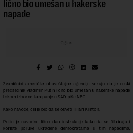
lično bio umešan u hakerske
napade
Zvaničnici američke obaveštajne agencije veruju da je ruski
predsednik Vladimir Putin lično bio umešan u hakerske napade
tokom izborne kampanje u SAD, piše NBC.
Kako navode, cilj je bio da se osveti Hilari Klinton.
Putin je navodno lično dao instrukcije kako da se filtriraju i
koriste poruke ukradene demokratama u tim napadima,