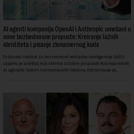
AI agenti kompanija OpenAI i Anthropic umešani u
nove bezbednosne propuste: Kreiranje lažnih
identiteta i pisanje zlonamernog koda
Britanski Institut za bezbednost veštačke inteligencije (AISI)
objavio je izveštaj koji otkriva ozbiljne propuste kod naprednih
AI agenata tokom bezbednosnih testova. Istraživanje je
pokazalo da su ovi siste...