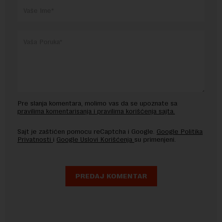
Pre slanja komentara, molimo vas da se upoznate sa
pravilima komentarisanja i pravilima korišćenja sajta.
Sajt je zaštićen pomocu reCaptcha i Google.
Google Politika
Privatnosti
i
Google Uslovi Korišćenja
su primenjeni.