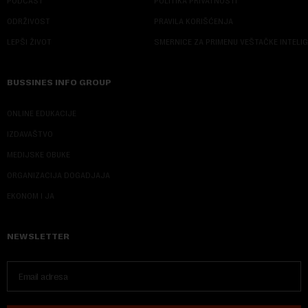
PODCAST
POLITIKA PRIVATNOSTI
ODRŽIVOST
PRAVILA KORIŠĆENJA
LEPŠI ŽIVOT
SMERNICE ZA PRIMENU VEŠTAČKE INTELI
BUSSINES INFO GROUP
ONLINE EDUKACIJE
IZDAVAŠTVO
MEDIJSKE OBUKE
ORGANIZACIJA DOGADJAJA
EKONOM I JA
NEWSLETTER