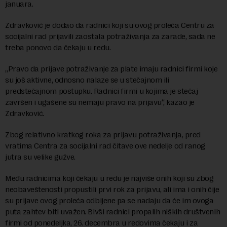
januara.
Zdravković je dodao da radnici koji su ovog proleća Centru za
socijalni rad prijavili zaostala potraživanja za zarade, sada ne
treba ponovo da čekaju u redu.
„Pravo da prijave potraživanje za plate imaju radnici firmi koje
su još aktivne, odnosno nalaze se u stečajnom ili
predstečajnom postupku. Radnici firmi u kojima je stečaj
završen i ugašene su nemaju pravo na prijavu“, kazao je
Zdravković.
Zbog relativno kratkog roka za prijavu potraživanja, pred
vratima Centra za socijalni rad čitave ove nedelje od ranog
jutra su velike gužve.
Među radnicima koji čekaju u redu je najviše onih koji su zbog
neobaveštenosti propustili prvi rok za prijavu, ali ima i onih čije
su prijave ovog proleća odbijene pa se nadaju da će im ovoga
puta zahtev biti uvažen. Bivši radnici propalih niških društvenih
firmi od ponedeljka, 26. decembra u redovima čekaju i za