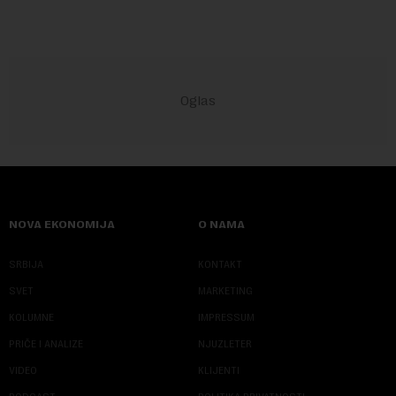
NOVA EKONOMIJA
O NAMA
SRBIJA
KONTAKT
SVET
MARKETING
KOLUMNE
IMPRESSUM
PRIČE I ANALIZE
NJUZLETER
VIDEO
KLIJENTI