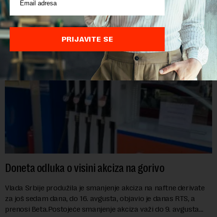
osobom i trajno mu zabranilo ulazak, tranzit i boravak na
Kosovu, navodeći kao razlog njegove javn...
PRIJAVITE SE
Doneta odluka o visini akciza na gorivo
Vlada Srbije produžila je smanjenje akciza na naftne derivate
za još sedam dana, do 16. avgusta, objavio je danas RTS, a
prenosi Beta.Postojeće smanjenje akciza važi do 9. avgusta