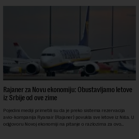
Rajaner za Novu ekonomiju: Obustavljamo letove
iz Srbije od ove zime
Pojedini mediji primetili su da je preko sistema rezervacija
avio-kompanija Ryanair (Rajaner) povukla sve letove iz Niša. U
odgovoru Novoj ekonomiji na pitanje o razlozima za ovo
povlačenje, ovaj avio-gigant...