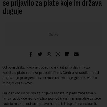
se prijavilo za plate koje im država
duguje
Od ponedeljka, kada je počeo novi krug prijavljivanja za
zaostale plate radnika propalih firmi, Centru za socijalni rad
dugovanja je prijavilo 1.400 radnika, rekao je gradski većnik
Mihajlo Zdravković.
On je rekao da se rok za prijavu zaostalih plata završava 6.
januara, dok će jednokratna pomoć u visini minimalne zarade
radnicima koji ostvare pravo na nju, biti isplaćena nakon 9.