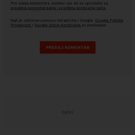
Pre slanja komentara, molimo vas da se upoznate sa
pravilima komentarisanja i pravilima korišćenja sajta.
Sajt je zaštićen pomocu reCaptcha i Google.
Google Politika
Privatnosti
i
Google Uslovi Korišćenja
su primenjeni.