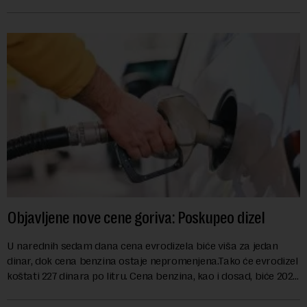
kao mera ublažavanja po...
Objavljene nove cene goriva: Poskupeo dizel
U narednih sedam dana cena evrodizela biće viša za jedan
dinar, dok cena benzina ostaje nepromenjena.Tako će evrodizel
koštati 227 dinara po litru. Cena benzina, kao i dosad, biće 202
dinara po litru. ...