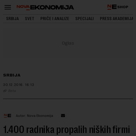
SHOP
SRBIJA
SVET
PRIČE I ANALIZE
SPECIJALI
PRESS AKADEMIJA
SRBIJA
30.12.2016.
16:13
Beta
Autor: Nova Ekonomija
1.400 radnika propalih niških firmi