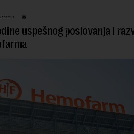
ekonomija
dine uspešnog poslovanja i raz
farma