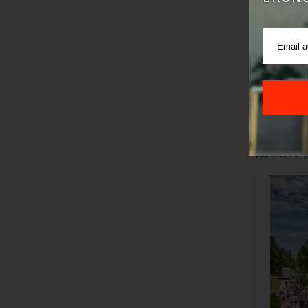
Verujem
pravi r
vitalno
Kao jedan
prošle go
STADA EXP
četvorome
u Srbiji, 
iskustvo 