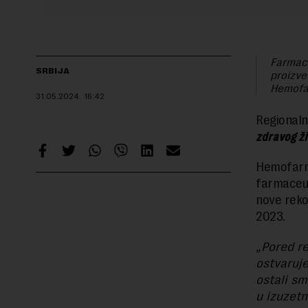
Farmace
SRBIJA
proizved
Hemofar
31.05.2024.
16:42
Regionaln
zdravog ži
Hemofarm,
farmaceut
nove rekor
2023.
„Pored r
ostvaruje
ostali sm
u izuzet