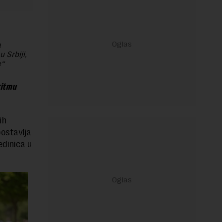
a
u Srbiji,
e“
itmu
ih
ostavlja
edinica u