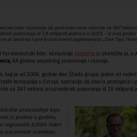
utski lider
nastavlja da postavlja nove rekorde sa 347 milion
enih pakovanja ili 7,8 milijardi jedinica u 2023. • U ovoj godini 
m je lansirao i prvi krovni brend suplemenata „
One Two Thre
i farmaceutski lider, kompanija
Hemofarm
obeležila je, u
r
vota,
64 godine uspešnog poslovanja i razvoja.
 koji je od 2006. godine deo Štada grupe, jedne od vodeć
skih kompanija u Evropi, nastavlja da obara postojeće i p
de sa 347 miliona proizvedenih pakovanja ili 7,8 milijardi j
ekordne proizvodnje koju
mo iz godine u godinu,
o regionalni tržišni lideri
no izazovnom vremenu.