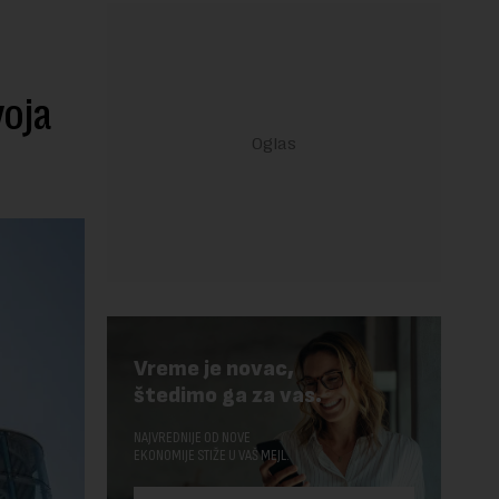
voja
Vreme je novac,
štedimo ga za vas.
NAJVREDNIJE OD NOVE
EKONOMIJE STIŽE U VAŠ MEJL.