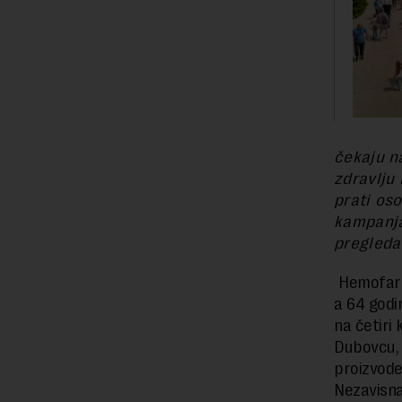
čekaju n
zdravlju 
prati os
kampanja
pregleda
Hemofarm
a 64 godi
na četiri
Dubovcu, 
proizvode
Nezavisn