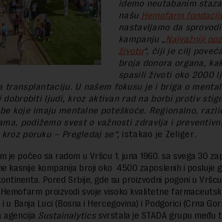
idemo neutabanim staza
našu
Hemofarm fondacij
nastavljamo da sprovod
kampanju
„
Najvažniji poz
životu
“, čiji je cilj poveć
broja donora organa, kak
spasili životi oko 2000 lj
a transplantaciju. U našem fokusu je i briga o menta
i dobrobiti ljudi, kroz aktivan rad na borbi protiv sti
obe koje imaju mentalne poteškoće. Regionalno, razli
ma, podižemo svest o važnosti zdravlja i preventivn
 kroz poruku – Pregledaj se“,
istakao je Zeliger
.
 je počeo sa radom u Vršcu 1. juna 1960. sa svega 30 zap
ne kasnije kompanija broji oko 4500 zaposlenih i posluje g
 kontinenta. Pored Srbije, gde su proizvodni pogoni u Vršcu
Hemofarm proizvodi svoje visoko kvalitetne farmaceuts
 i u Banja Luci (Bosna i Hercegovina) i Podgorici (Crna Gor
a agencija
Sustainalytics
svrstala je STADA grupu među 