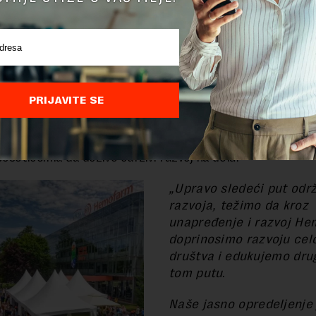
o da će One Two Three pomoći našim korisnicima da pronađu 
itam svog života, pružajući im neophodnu podršku za dobro zdra
st
“, naglasio je Zeliger.
 od pionira u održivom poslovanju na ovim prostorima, ko
dine u Vršcu predstavila jedan od svojih najvažnijih proje
PRIJAVITE SE
O, multimedijalnu mobilnu platformu. Tokom svoje
sečne turneje kroz četiri evropske zemlje izložba je pre
Rumuniji, Crnoj Gori i Bosni i Hercegovini, pružajući jedinstv
posetiocima da dožive održivi razvoj na delu.
„Upravo sledeći put odr
razvoja, težimo da kroz
unapređenje i razvoj H
doprinosimo razvoju ce
društva
i edukujemo dru
tom putu
.
Naše jasno opredeljenje 