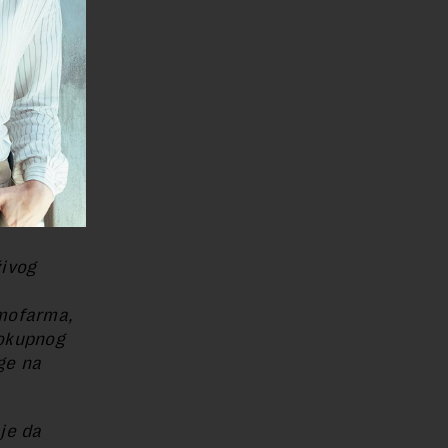
i prate
vlje i
mpanija je
kata –
dstavljena
eno
živog
emofarma,
lokupnog
ge na
je da