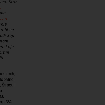
ma. Kroz
u
imo
iv u
anje
o bi se
udi koji
lnom
gme koja
čitim
ih
oslenih,
lobalno,
, Šapcu i
ke
a).
top 6%