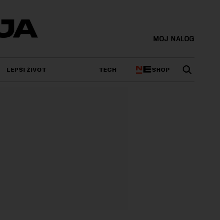
MOJ NALOG
SHOP
LEPŠI ŽIVOT
TECH