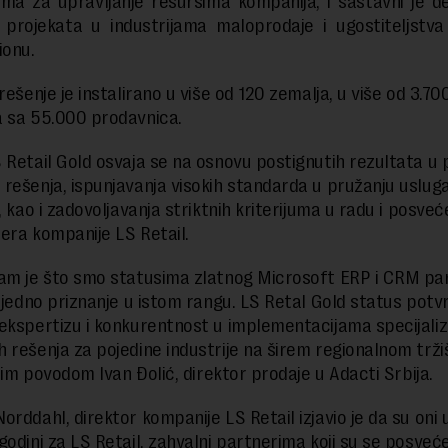
ma za upravljanje resursima kompanija, i sastavni je 
 projekata u industrijama maloprodaje i ugostiteljstva 
ionu.
rešenje je instalirano u više od 120 zemalja, u više od 3.70
 sa 55.000 prodavnica.
 Retail Gold osvaja se na osnovu postignutih rezultata u p
rešenja, ispunjavanja visokih standarda u pružanju usluga
, kao i zadovoljavanja striktnih kriterijuma u radu i posveć
era kompanije LS Retail.
m je što smo statusima zlatnog Microsoft ERP i CRM pa
š jedno priznanje u istom rangu. LS Retal Gold status potv
ekspertizu i konkurentnost u implementacijama specijaliz
 rešenja za pojedine industrije na širem regionalnom tržiš
 tim povodom Ivan Đolić, direktor prodaje u Adacti Srbija.
rddahl, direktor kompanije LS Retail izjavio je da su oni 
godini za LS Retail, zahvalni partnerima koji su se posveć