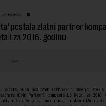
: Nova Ekonomija
ta’ postala zlatni partner kompa
tail za 2016. godinu
a Adacta, kuća poslovnih softverskih rešenja, stekla 
partnera (Gold Partner) kompanije LS Retail za 2016. g
e softversko rešenje za maloprodaju u okviru Microsoft