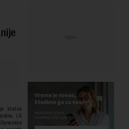
nije
Vreme je novac,
štedimo ga za vas.
je status
NAJVREDNIJE OD NOVE
odinu. LS
EKONOMIJE STIŽE U VAŠ MEJL.
 Dynamics