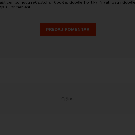
 zaštićen pomocu reCaptcha i Google.
Google Politika Privatnosti
i
Google
nja
su primenjeni.