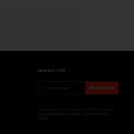
NEWSLETTER
PRIJAVITE SE
Ova stranica je zaštićena sa reCAPTCHA i primenjuju
se
Google Politika privatnosti
i
Uslovi korišćenja
usluge