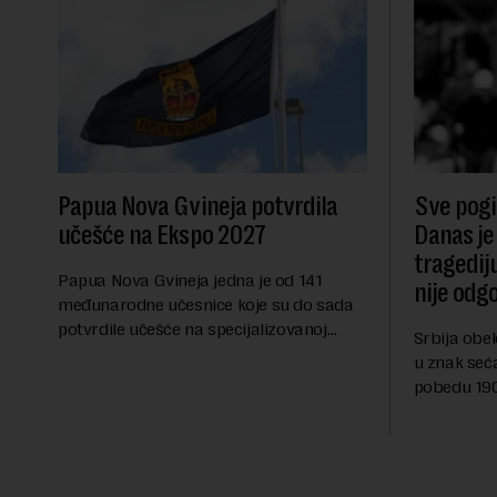
Papua Nova Gvineja potvrdila
Sve pogib
učešće na Ekspo 2027
Danas je
tragedij
Papua Nova Gvineja jedna je od 141
nije odg
međunarodne učesnice koje su do sada
potvrdile učešće na specijalizovanoj
Srbija obe
međunarodnoj izložbi "Ekspu 2027"
u znak seć
Beograd, gde će predstaviti i kao državu
pobedu 1903
sa najvećom jezičkom ra...
njoj od tad
transformi
karakterišu 