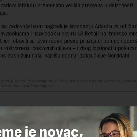
radom istakli u vremenima velikih promena u delatnosti
aje.
l sa zadovoljstvom nagrađuje kompaniju Adacta za odličan
m godinama i napredak u okviru LS Retail partnerske mre
rtneri obavili su izvanredan posao pružajući pomoć i podr
 u ostvarenju poslovnih ciljeva – i zbog lojalnosti i pokaza
si zaslužuju našu najvišu ocenu“, zaključio je Norddahl.
delova teksta je dozvoljeno, ali uz obavezno navođenje izvora i uz postavl
 tekstu na novaekonomija.rs
R(1)
.2021. u 15:54
eme je novac,
a železnici su izdali i izneverili radnike nebrojeno puta tako da 