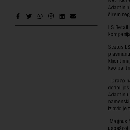
NAV siste
Adactinih
širem reg
LS Retail 
kompanija
Status LS
plasmanu 
klijentima
kao partn
„Drago na
dodali jo
Adactinu 
namenskih
izjavio je
Magnus No
uspešnoj 