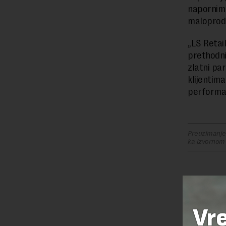
napornim 
maloprod
„LS Retai
prethodni
zlatni pa
klijentima
performan
Preuzimanje 
ka izvornom
KOMENTA
Tihi
19.10
Vr
Sindikati n