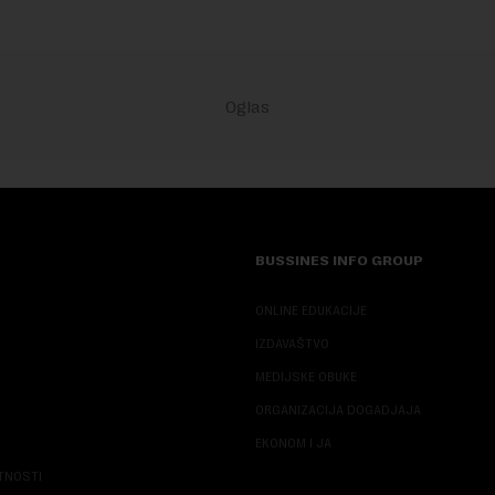
BUSSINES INFO GROUP
ONLINE EDUKACIJE
IZDAVAŠTVO
MEDIJSKE OBUKE
ORGANIZACIJA DOGADJAJA
EKONOM I JA
ATNOSTI