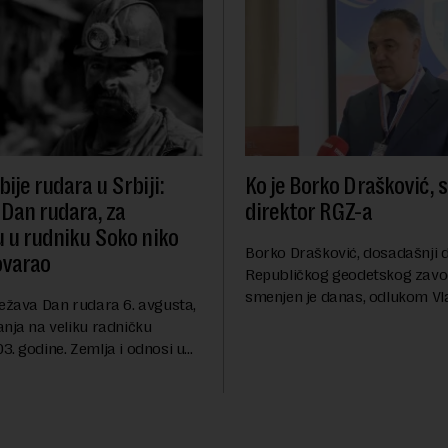
ije rudara u Srbiji:
Ko je Borko Drašković, 
 Dan rudara, za
direktor RGZ-a
u u rudniku Soko niko
Borko Drašković, dosadašnji d
ovarao
Republičkog geodetskog zavo
smenjen je danas, odlukom Vl
ležava Dan rudara 6. avgusta,
Srbije.On je na ovoj funkciji p
anja na veliku radničku
godina. Preciznije, on je 23. jul
. godine. Zemlja i odnosi u
izabran za v.d. di...
a su se nekoliko puta
sali, a sektor rudarstva danas
velike r...