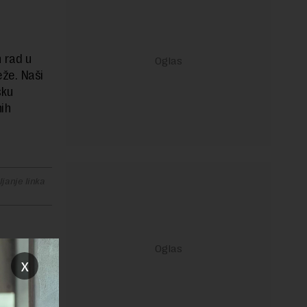
 rad u
že. Naši
šku
nih
janje linka
x
REPLY
su izgubili