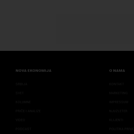
NOVA EKONOMIJA
O NAMA
SRBIJA
KONTAKT
SVET
MARKETING
KOLUMNE
IMPRESSUM
PRIČE I ANALIZE
NJUZLETER
VIDEO
KLIJENTI
PODCAST
POLITIKA PRIV