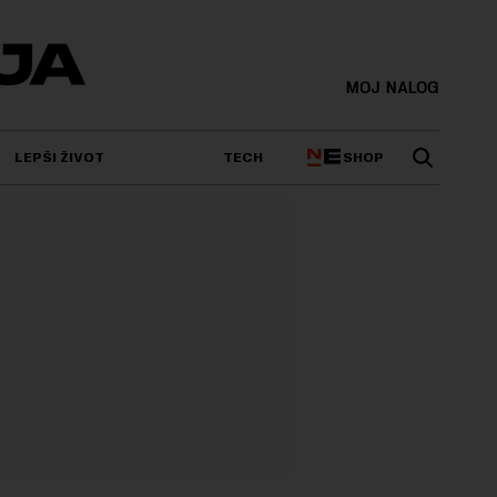
MOJ NALOG
SHOP
LEPŠI ŽIVOT
TECH