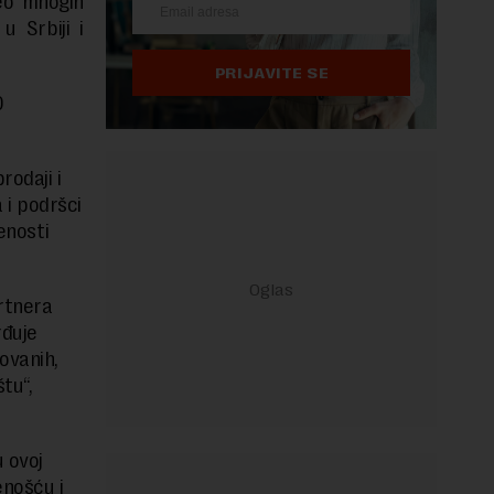
deo mnogih
u Srbiji i
PRIJAVITE SE
0
rodaji i
 i podršci
enosti
rtnera
rđuje
ovanih,
tu“,
u ovoj
enošću i