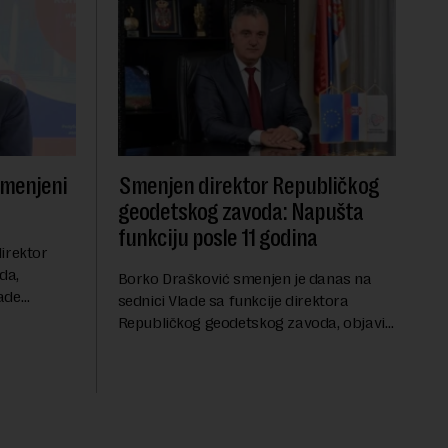
smenjeni
Smenjen direktor Republičkog
geodetskog zavoda: Napušta
funkciju posle 11 godina
irektor
da,
Borko Drašković smenjen je danas na
ade
sednici Vlade sa funkcije direktora
roveo čak 11
Republičkog geodetskog zavoda, objavio
a 2015.
je portal Nova.rs.Drašković je na poziciji
direktora RGZ-a bio 11 godina.Kako piše
Nova....