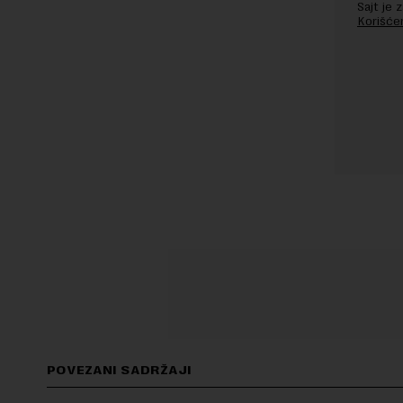
Sajt je
Korišće
POVEZANI SADRŽAJI