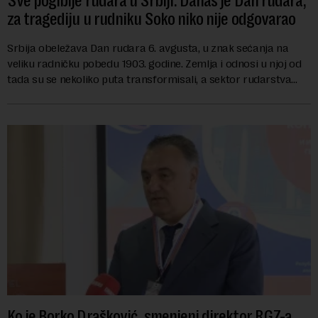
Sve pogibije rudara u Srbiji: Danas je Dan rudara,
za tragediju u rudniku Soko niko nije odgovarao
Srbija obeležava Dan rudara 6. avgusta, u znak sećanja na
veliku radničku pobedu 1903. godine. Zemlja i odnosi u njoj od
tada su se nekoliko puta transformisali, a sektor rudarstva
danas karakterišu velike r...
Ko je Borko Drašković, smenjeni direktor RGZ-a