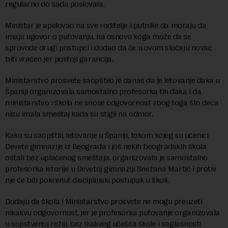
regularno do sada poslovala.
Ministar je apelovao na sve roditelje i putnike da moraju da
imaju ugovor o putovanju, na osnovu koga može da se
sprovode drugi postupci i dodao da će u ovom slučaju novac
biti vraćen jer postoji garancija.
Ministarstvo prosvete saopštilo je danas da je letovanje đaka u
Španiji organizovala samostalno profesorka tih đaka i da
ministarstvo i škola ne snose odgovornost zbog toga što deca
nisu imala smeštaj kada su stigli na odmor.
Kako su saopštili, letovanje u Španiji, tokom kojeg su učenici
Devete gimnаzije iz Beogrаdа i još nekih beogrаdskih školа
ostali bez uplaćenog smeštaja, orgаnizovаlа je sаmostаlno
profesorkа istorije u Devetoj gimnаziji Snežаnа Mаrtić i protiv
nje će biti pokrenut disciplinski postupak u školi.
Dodaju da školа i Ministаrstvo prosvete ne mogu preuzeti
nikаkvu odgovornost, jer je profesorkа putovаnje orgаnizovаlа
u sopstvenoj režiji, bez ikаkvog učešćа škole i sаglаsnosti