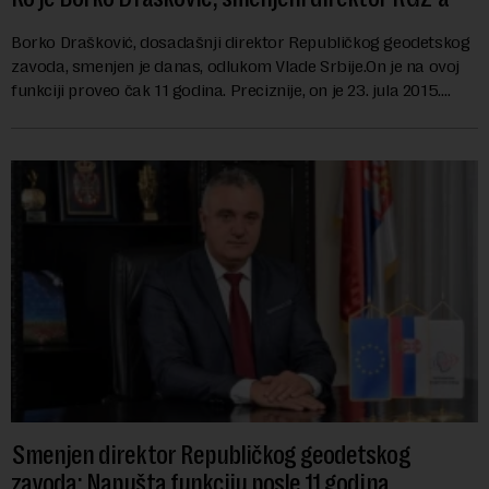
Borko Drašković, dosadašnji direktor Republičkog geodetskog
zavoda, smenjen je danas, odlukom Vlade Srbije.On je na ovoj
funkciji proveo čak 11 godina. Preciznije, on je 23. jula 2015.
izabran za v.d. di...
Smenjen direktor Republičkog geodetskog
zavoda: Napušta funkciju posle 11 godina