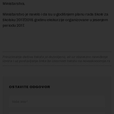
Ministаrstvа.
Ministarstvo je navelo i da su u godišnjem plаnu rаdа škole zа
školsku 2017/2018. godinu ekskurzije orgаnizovаne u jesenjem
periodu 2017.
Preuzimanje delova teksta je dozvoljeno, ali uz obavezno navođenje
izvora i uz postavljanje linka ka izvornom tekstu na novaekonomija.rs
OSTAVITE ODGOVOR