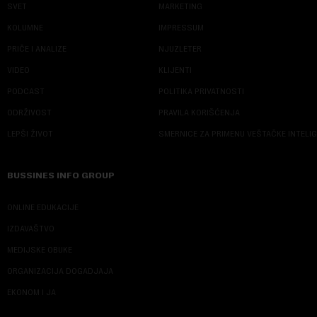
SVET
MARKETING
KOLUMNE
IMPRESSUM
PRIČE I ANALIZE
NJUZLETER
VIDEO
KLIJENTI
PODCAST
POLITIKA PRIVATNOSTI
ODRŽIVOST
PRAVILA KORIŠĆENJA
LEPŠI ŽIVOT
SMERNICE ZA PRIMENU VEŠTAČKE INTELI
BUSSINES INFO GROUP
ONLINE EDUKACIJE
IZDAVAŠTVO
MEDIJSKE OBUKE
ORGANIZACIJA DOGADJAJA
EKONOM I JA