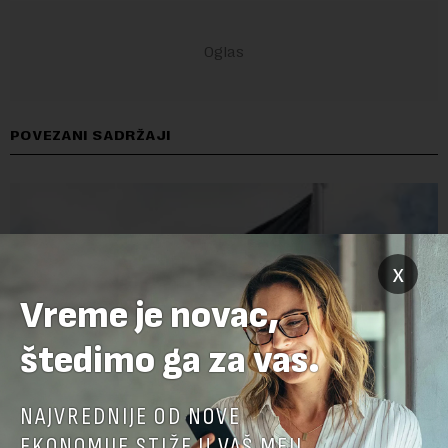
POVEZANI SADRŽAJI
x
Vreme je novac,
štedimo ga za vas.
NAJVREDNIJE OD NOVE
EKONOMIJE STIŽE U VAŠ MEJL.