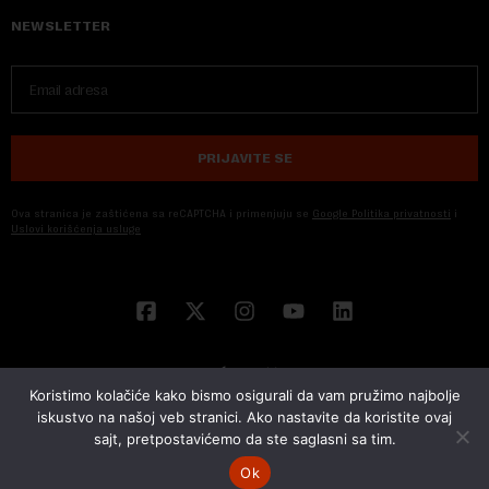
NEWSLETTER
PRIJAVITE SE
Ova stranica je zaštićena sa reCAPTCHA i primenjuju se
Google Politika privatnosti
i
Uslovi korišćenja usluge
Koristimo kolačiće kako bismo osigurali da vam pružimo najbolje
iskustvo na našoj veb stranici. Ako nastavite da koristite ovaj
sajt, pretpostavićemo da ste saglasni sa tim.
© 2026 NOVA EKONOMIJA | SVA PRAVA ZADŽANA | DEVELOPED BY
CUBES
Ok