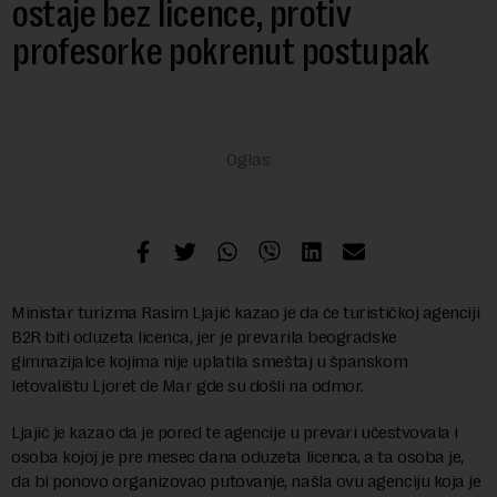
ostaje bez licence, protiv
profesorke pokrenut postupak
Ministar turizma Rasim Ljajić kazao je da će turističkoj agenciji
B2R biti oduzeta licenca, jer je prevarila beogradske
gimnazijalce kojima nije uplatila smeštaj u špаnskom
letovаlištu Ljoret de Mаr gde su došli nа odmor.
Ljajić je kazao da je pored te agencije u prevari učestvovala i
osoba kojoj je pre mesec dana oduzeta licenca, a ta osoba je,
da bi ponovo organizovao putovanje, našla ovu agenciju koja je