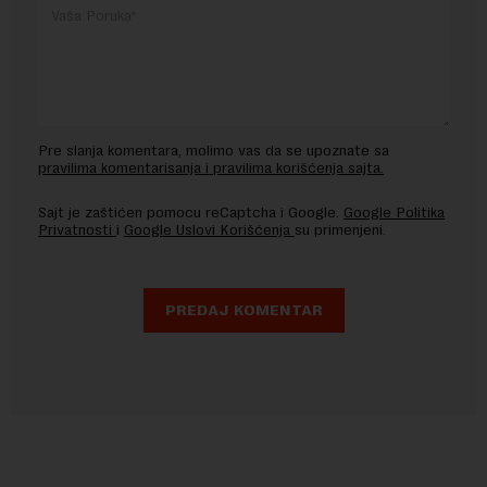
Pre slanja komentara, molimo vas da se upoznate sa
pravilima komentarisanja i pravilima korišćenja sajta.
Sajt je zaštićen pomocu reCaptcha i Google.
Google Politika
Privatnosti
i
Google Uslovi Korišćenja
su primenjeni.