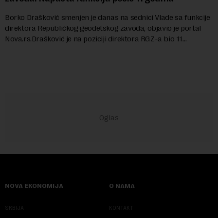
Borko Drašković smenjen je danas na sednici Vlade sa funkcije
direktora Republičkog geodetskog zavoda, objavio je portal
Nova.rs.Drašković je na poziciji direktora RGZ-a bio 11
godina.Kako piše Nova....
NOVA EKONOMIJA
O NAMA
SRBIJA
KONTAKT