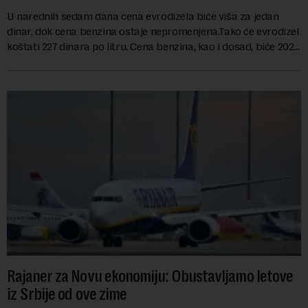
U narednih sedam dana cena evrodizela biće viša za jedan
dinar, dok cena benzina ostaje nepromenjena.Tako će evrodizel
koštati 227 dinara po litru. Cena benzina, kao i dosad, biće 202
dinara po litru. ...
Rajaner za Novu ekonomiju: Obustavljamo letove
iz Srbije od ove zime