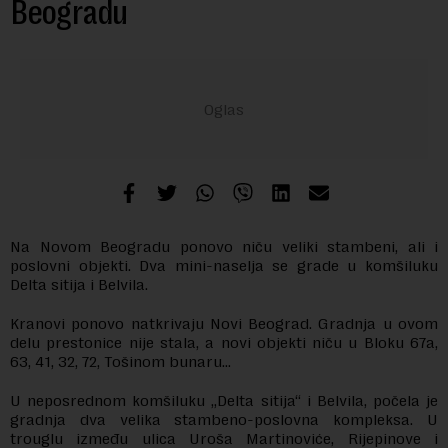
Beogradu
Na Novom Beogradu ponovo niču veliki stambeni, ali i
poslovni objekti. Dva mini-naselja se grade u komšiluku
Delta sitija i Belvila.
Kranovi ponovo natkrivaju Novi Beograd. Gradnja u ovom
delu prestonice nije stala, a novi objekti niču u Bloku 67a,
63, 41, 32, 72, Tošinom bunaru…
U neposrednom komšiluku „Delta sitija“ i Belvila, počela je
gradnja dva velika stambeno-poslovna kompleksa. U
trouglu između ulica Uroša Martinoviće, Rijepinove i