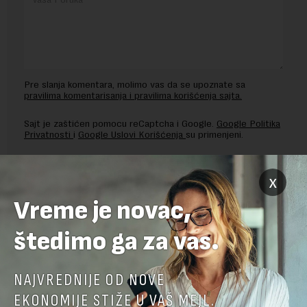
Pre slanja komentara, molimo vas da se upoznate sa
pravilima komentarisanja i pravilima korišćenja sajta.
Sajt je zaštićen pomocu reCaptcha i Google.
Google Politika
Privatnosti
i
Google Uslovi Korišćenja
su primenjeni.
x
Vreme je novac,
štedimo ga za vas.
NAJVREDNIJE OD NOVE
EKONOMIJE STIŽE U VAŠ MEJL.