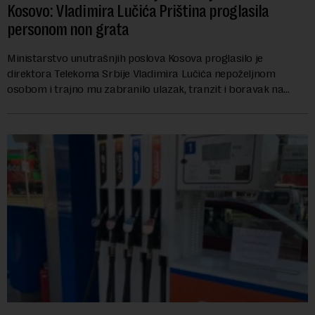
Kosovo: Vladimira Lučića Priština proglasila
personom non grata
Ministarstvo unutrašnjih poslova Kosova proglasilo je
direktora Telekoma Srbije Vladimira Lučića nepoželjnom
osobom i trajno mu zabranilo ulazak, tranzit i boravak na
Kosovu, navodeći kao razlog njegove javn...