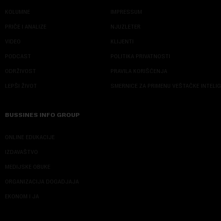
KOLUMNE
IMPRESSUM
PRIČE I ANALIZE
NJUZLETER
VIDEO
KLIJENTI
PODCAST
POLITIKA PRIVATNOSTI
ODRŽIVOST
PRAVILA KORIŠĆENJA
LEPŠI ŽIVOT
SMERNICE ZA PRIMENU VEŠTAČKE INTELI
BUSSINES INFO GROUP
ONLINE EDUKACIJE
IZDAVAŠTVO
MEDIJSKE OBUKE
ORGANIZACIJA DOGADJAJA
EKONOM I JA