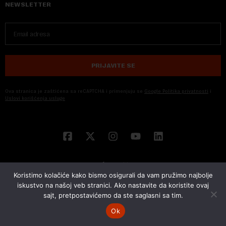
NEWSLETTER
PRIJAVITE SE
Ova stranica je zaštićena sa reCAPTCHA i primenjuju se
Google Politika privatnosti
i
Uslovi korišćenja usluge
Koristimo kolačiće kako bismo osigurali da vam pružimo najbolje
iskustvo na našoj veb stranici. Ako nastavite da koristite ovaj
sajt, pretpostavićemo da ste saglasni sa tim.
© 2026 NOVA EKONOMIJA | SVA PRAVA ZADŽANA | DEVELOPED BY
CUBES
Ok