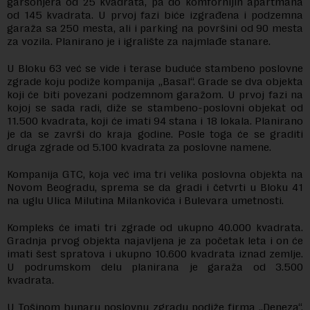
garsonjera od 25 kvadrata, pa do komfornijih apartmana
od 145 kvadrata. U prvoj fazi biće izgrađena i podzemna
garaža sa 250 mesta, ali i parking na površini od 90 mesta
za vozila. Planirano je i igralište za najmlađe stanare.
U Bloku 63 već se vide i terase buduće stambeno poslovne
zgrade koju podiže kompanija „Basal“. Grade se dva objekta
koji će biti povezani podzemnom garažom. U prvoj fazi na
kojoj se sada radi, diže se stambeno-poslovni objekat od
11.500 kvadrata, koji će imati 94 stana i 18 lokala. Planirano
je da se završi do kraja godine. Posle toga će se graditi
druga zgrade od 5.100 kvadrata za poslovne namene.
Kompanija GTC, koja već ima tri velika poslovna objekta na
Novom Beogradu, sprema se da gradi i četvrti u Bloku 41
na uglu Ulica Milutina Milankovića i Bulevara umetnosti.
Kompleks će imati tri zgrade od ukupno 40.000 kvadrata.
Gradnja prvog objekta najavljena je za početak leta i on će
imati šest spratova i ukupno 10.600 kvadrata iznad zemlje.
U podrumskom delu planirana je garaža od 3.500
kvadrata.
U Tošinom bunaru poslovnu zgradu podiže firma „Deneza“.