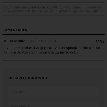
Preuzimanje delova teksta je dozvoljeno, ali uz obavezno navođenje
izvora i uz postavljanje linka ka izvornom tekstu na novaekonomija.rs
KOMENTAR(1)
bruno schulz
06.03.2017. u 18:37
REPLY
ni vuchich nebi mrtve ljude stavio na spisak, samo one sa
lazhnim doktoratom, sramota za jankovicha
OSTAVITE ODGOVOR