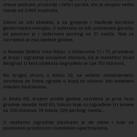
Imaće podrum, prizemlje i četiri sprata, što je ukupno nešto
manje od 3.000 kvadrata.
Zidovi će biti stakleni, a za grejanje i hlađenje koristiće
geotermalnu energiju. U suterenu će biti podzemna garaža,
ali planiran je i natkriveni parking sa 27 mesta. Rok za
završetak je maj sledeće godine.
U Naselju Doktor Ivan Ribar, u blokovima 71 i 72, privedena
je kraju i izgradnja socijalnih stanova, čiji je investitor Grad
Beograd. U šest objekata sagrađeno je čak 707 stanova,
Na drugoj strani, u Bloku 32, sa velikim zakašnjenjem,
završava se treća zgrada u kojoj će stanovi biti dodeljeni
mladim naučnicima.
U Bloku 65, krajem prošle godine završena je prva faza
gradnje naselja Vest 65, tokom koje su izgrađene tri lamele
sa 150 stanova, 19 lokala, 229 parking-mesta…
U nastavku izgradnje planirano je de nikne i kula sa
poslovnim prostorom i hotelskim apartmanima.