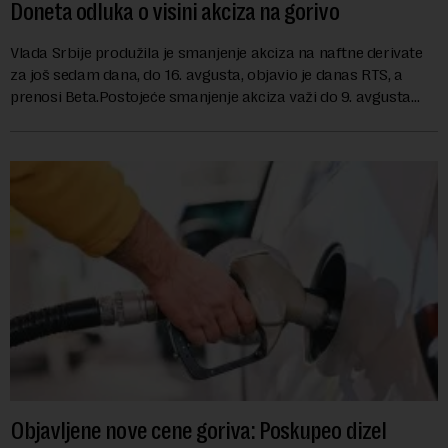
Doneta odluka o visini akciza na gorivo
Vlada Srbije produžila je smanjenje akciza na naftne derivate
za još sedam dana, do 16. avgusta, objavio je danas RTS, a
prenosi Beta.Postojeće smanjenje akciza važi do 9. avgusta
kao mera ublažavanja po...
Objavljene nove cene goriva: Poskupeo dizel