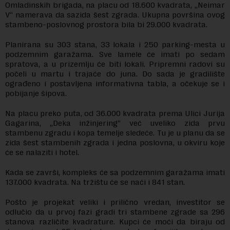
Omladinskih brigada, na placu od 18.600 kvadrata, „Neimar
V“ namerava da sazida šest zgrada. Ukupna površina ovog
stambeno-poslovnog prostora bila bi 29.000 kvadrata.
Planirana su 303 stana, 33 lokala i 250 parking-mesta u
podzemnim garažama. Sve lamele će imati po sedam
spratova, a u prizemlju će biti lokali. Pripremni radovi su
počeli u martu i trajaće do juna. Do sada je gradilište
ograđeno i postavljena informativna tabla, a očekuje se i
pobijanje šipova.
Na placu preko puta, od 36.000 kvadrata prema Ulici Jurija
Gagarina, „Deka inžinjering“ već uveliko zida prvu
stambenu zgradu i kopa temelje sledeće. Tu je u planu da se
zida šest stambenih zgrada i jedna poslovna, u okviru koje
će se nalaziti i hotel.
Kada se završi, kompleks će sa podzemnim garažama imati
137.000 kvadrata. Na tržištu će se naći i 841 stan.
Pošto je projekat veliki i prilično vredan, investitor se
odlučio da u prvoj fazi gradi tri stambene zgrade sa 296
stanova različite kvadrature. Kupci će moći da biraju od