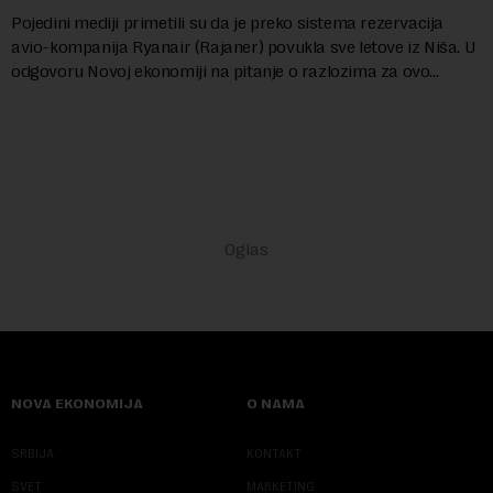
Pojedini mediji primetili su da je preko sistema rezervacija
avio-kompanija Ryanair (Rajaner) povukla sve letove iz Niša. U
odgovoru Novoj ekonomiji na pitanje o razlozima za ovo
povlačenje, ovaj avio-gigant...
NOVA EKONOMIJA
O NAMA
SRBIJA
KONTAKT
SVET
MARKETING