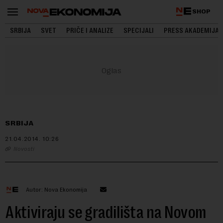
SHOP
SRBIJA
SVET
PRIČE I ANALIZE
SPECIJALI
PRESS AKADEMIJA
SRBIJA
21.04.2014.
10:26
Novosti
Autor: Nova Ekonomija
Aktiviraju se gradilišta na Novom