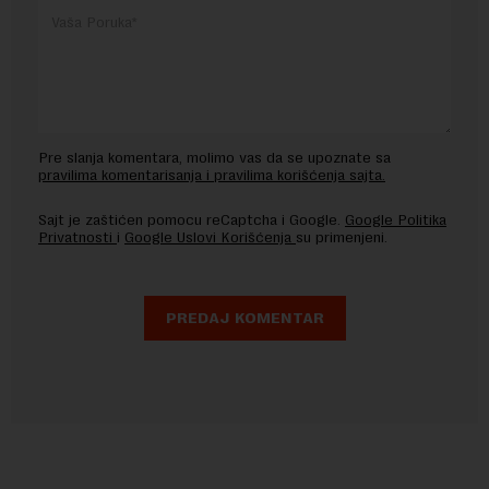
Pre slanja komentara, molimo vas da se upoznate sa
pravilima komentarisanja i pravilima korišćenja sajta.
Sajt je zaštićen pomocu reCaptcha i Google.
Google Politika
Privatnosti
i
Google Uslovi Korišćenja
su primenjeni.