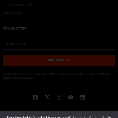
ORGANIZACIJA DOGADJAJA
EKONOM I JA
NEWSLETTER
PRIJAVITE SE
Ova stranica je zaštićena sa reCAPTCHA i primenjuju se
Google Politika privatnosti
i
Uslovi korišćenja usluge
Koristimo kolačiće kako bismo osigurali da vam pružimo najbolje