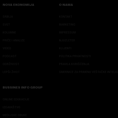
NOVA EKONOMIJA
O NAMA
SRBIJA
KONTAKT
SVET
MARKETING
KOLUMNE
IMPRESSUM
PRIČE I ANALIZE
NJUZLETER
VIDEO
KLIJENTI
PODCAST
POLITIKA PRIVATNOSTI
ODRŽIVOST
PRAVILA KORIŠĆENJA
LEPŠI ŽIVOT
SMERNICE ZA PRIMENU VEŠTAČKE INTELI
BUSSINES INFO GROUP
ONLINE EDUKACIJE
IZDAVAŠTVO
MEDIJSKE OBUKE