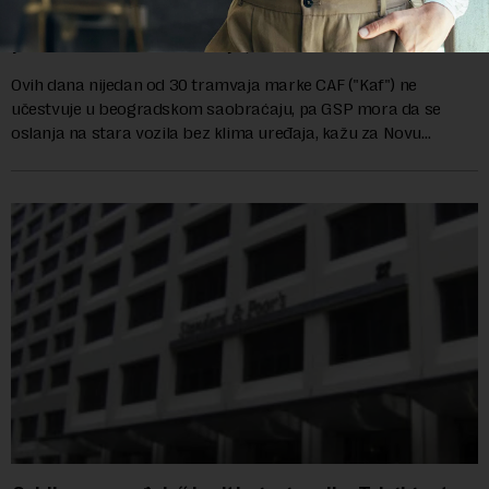
Kada će se Beograđani voziti u klimatizovanom
prevozu: Od 113 tramvaja, samo u 15 radi klima
Ovih dana nijedan od 30 tramvaja marke CAF ("Kaf") ne
učestvuje u beogradskom saobraćaju, pa GSP mora da se
oslanja na stara vozila bez klima uređaja, kažu za Novu
ekonomiju iz Sindikata Centar – GSP i Centr...