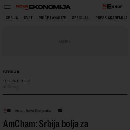
SHOP
SRBIJA
SVET
PRIČE I ANALIZE
SPECIJALI
PRESS AKADEMIJA
SRBIJA
11.12.2017.
11:52
Tanjug
Autor: Nova Ekonomija
AmCham: Srbija bolja za