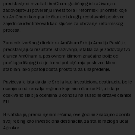
predstavljeni rezultati AmCham godišnjeg istraživanja o
zadovoljstvu i poverenju investitora i reformski prioriteti koje
su AmCham kompanije članice i drugi predstavnici poslovne
zajednice identifikovali kao ključne za ubrzanje reformskog
procesa.
Zamenik izvršnog direktora AmCham Srbija Amalija Pavić je,
predstavljajući rezultate istraživanja, istakla da je zadovoljstvo
članica AmCham-a poslovnom klimom značajno bolje od
prošlogodišnjeg i da je trend poboljšanja poslovne klime
stabilan, iako postoji dosta prostora za unapređenje.
Pavićeva je istakla da je Srbija kao investiciona destinacija bolje
ocenjena od zemalja regiona koje nisu članice EU, ali da je
očekivano slabija ocenjena u odnosu na susedne države članice
EU.
Hrvatska je, prema njenim rečima, ove godine značajno oborila
svoj rejting kao investiciona destinacija, za šta je razlog slučaj
Agrokor.