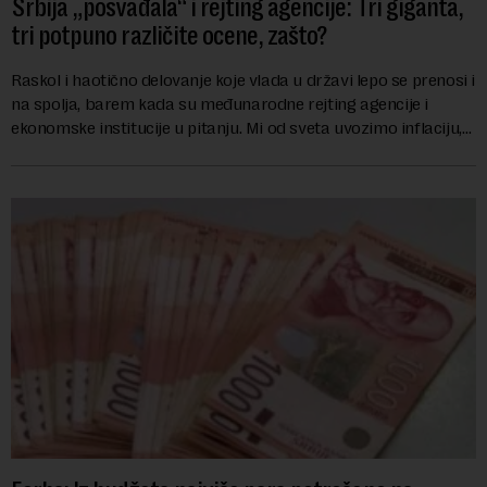
Srbija „posvađala“ i rejting agencije: Tri giganta,
tri potpuno različite ocene, zašto?
Raskol i haotično delovanje koje vlada u državi lepo se prenosi i
na spolja, barem kada su međunarodne rejting agencije i
ekonomske institucije u pitanju. Mi od sveta uvozimo inflaciju,
robu lošijeg kvalitet...