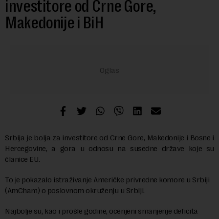
investitore od Crne Gore,
Makedonije i BiH
Srbija je bolja za investitore od Crne Gore, Makedonije i Bosne i
Hercegovine, a gora u odnosu na susedne države koje su
članice EU.
To je pokazalo istraživanje Američke privredne komore u Srbiji
(AmCham) o poslovnom okruženju u Srbiji.
Najbolje su, kao i prošle godine, ocenjeni smanjenje deficita