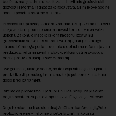
budžeta, manje administracije za pribavljanje građevinskih
dozvola i reforma radnog zakonodavstva, ali im je ove godine
dodat i početak reforme e-Uprave.
Predsednik Upravnog odbora AmCham Srbija Zoran Petrović
je izjavio da je, prema ocenama investitora, ostvaren veliki
uspeh u Zakonu o inspekcijskom nadzoru, izdavanju
građevinskih dozvola i sistemu izvršenja, dok je sa druge
strane, još mnogo posla preostalo u oblastima reformi javnih
preduzeća, reformi javnih nabavki, efikasnosti pravosuđa,
borbe protiv korupcije, i sive ekonomije.
Ove godine je, kako je dodao, nešto bolja situacija i na planu
predvidivosti poreskog tretmana, jer je pet poreskih zakona
došlo pred parlament.
„Vreme da prebacimo u petu brzinu i da Srbiju napravimo
boljim mestom za poslovanje i za život“, izjavio je Petrović.
On je to rekao na tradicionalnoj AmCham konferenciji „Peto
prolazno vreme – reforme u petoj brzini“, na kojoj su