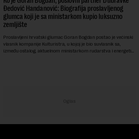
Ko je Goran Bogdan, poslovni partner Dubravke
Đedović Handanović: Biografija proslavljenog
glumca koji je sa ministarkom kupio luksuzno
zemljište
Proslavljeni hrvatski glumac Goran Bogdan postao je većinski
vlasnik kompanije Kulturistra, u kojoj je bio suvlasnik sa,
između ostalog, aktuelnom ministarkom rudarstva i energetike
u Vladi Srbije, Dubravkom...