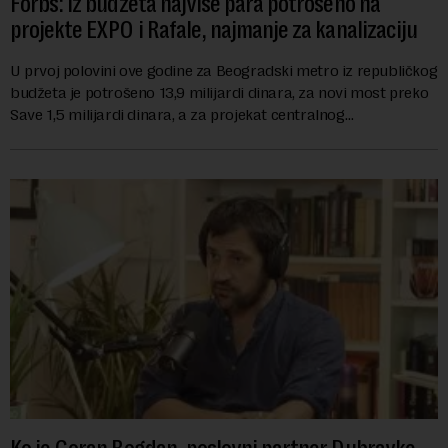
Forbs: Iz budžeta najviše para potrošeno na
projekte EXPO i Rafale, najmanje za kanalizaciju
U prvoj polovini ove godine za Beogradski metro iz republičkog
budžeta je potrošeno 13,9 milijardi dinara, za novi most preko
Save 1,5 milijardi dinara, a za projekat centralnog
kanalizacionog sistema u Beog...