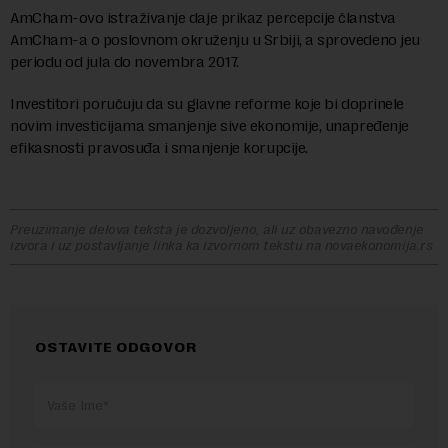
AmCham-ovo istraživanje daje prikaz percepcije članstva
AmCham-a o poslovnom okruženju u Srbiji, a sprovedeno jeu
periodu od jula do novembra 2017.
Investitori poručuju da su glavne reforme koje bi doprinele
novim investicijama smanjenje sive ekonomije, unapređenje
efikasnosti pravosuđa i smanjenje korupcije.
Preuzimanje delova teksta je dozvoljeno, ali uz obavezno navođenje
izvora i uz postavljanje linka ka izvornom tekstu na novaekonomija.rs
OSTAVITE ODGOVOR