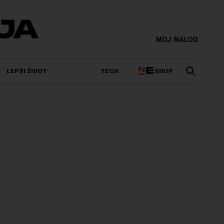
MOJ NALOG
SHOP
LEPŠI ŽIVOT
TECH