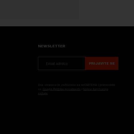
NEWSLETTER
PRIJAVITE SE
Ova stranica je zaštićena sa reCAPTCHA i primenjuju
se
Google Politika privatnosti
i
Uslovi korišćenja
usluge