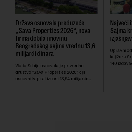
Država osnovala preduzeće
Najveći 
„Sava Properties 2026“, nova
Sajma knj
firma dobila imovinu
izjašnja
Beogradskog sajma vrednu 13,6
Upravni od
milijardi dinara
knjižara Sr
140 izdavač
Vlada Srbije osnovala je privredno
avgusta su
društvo "Sava Properties 2026", čiji
da odustan
osnovni kapital iznosi 13,64 milijarde
Sajmu knjig
dinara, a u koji je kao nenovčani ulog
unela brojne katastarske parcele i
objekte u okviru kompl...