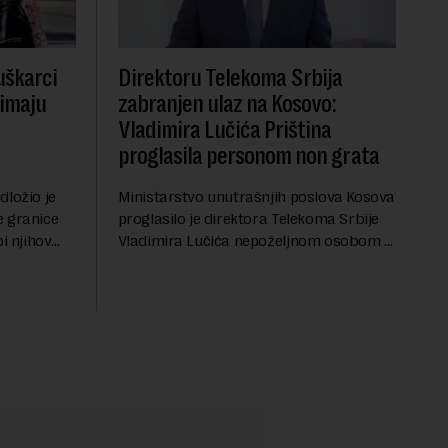
uškarci
Direktoru Telekoma Srbija
 imaju
zabranjen ulaz na Kosovo:
Vladimira Lučića Priština
proglasila personom non grata
dložio je
Ministarstvo unutrašnjih poslova Kosova
e granice
proglasilo je direktora Telekoma Srbije
i njihov
Vladimira Lučića nepoželjnom osobom i
penziju išle
trajno mu zabranilo ulazak, tranzit i
a. Iako bi
boravak na Kosovu, navodeći kao razlog
njegove javn...