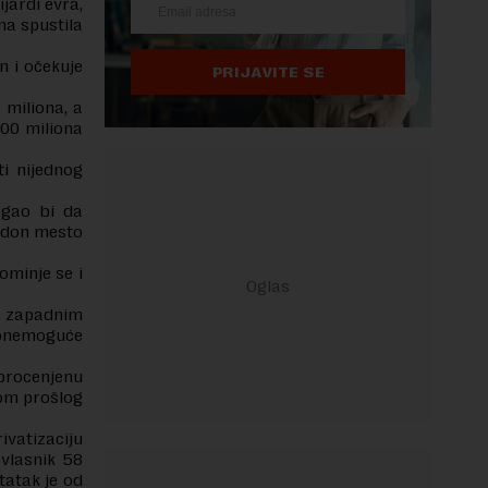
jardi evra,
na spustila
n i očekuje
PRIJAVITE SE
 miliona, a
00 miliona
i nijednog
ogao bi da
radon mesto
ominje se i
a zapadnim
a onemoguće
procenjenu
kom prošlog
rivatizaciju
 vlasnik 58
tatak je od