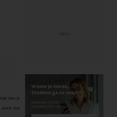
Vreme je novac,
štedimo ga za vas.
bija dao je
NAJVREDNIJE OD NOVE
EKONOMIJE STIŽE U VAŠ MEJL.
i posle dve