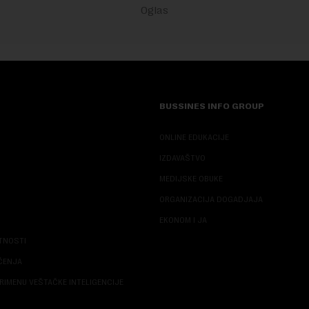
BUSSINES INFO GROUP
ONLINE EDUKACIJE
IZDAVAŠTVO
MEDIJSKE OBUKE
ORGANIZACIJA DOGADJAJA
EKONOM I JA
ATNOSTI
ŠĆENJA
RIMENU VEŠTAČKE INTELIGENCIJE