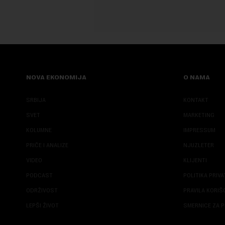
NOVA EKONOMIJA
O NAMA
SRBIJA
KONTAKT
SVET
MARKETING
KOLUMNE
IMPRESSUM
PRIČE I ANALIZE
NJUZLETER
VIDEO
KLIJENTI
PODCAST
POLITIKA PRIV
ODRŽIVOST
PRAVILA KORI
LEPŠI ŽIVOT
SMERNICE ZA P