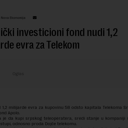
: Nova Ekonomija
čki investicioni fond nudi 1,2
arde evra za Telekom
1,2 milijarde evra za kupovinu 58 odsto kapitala Telekoma Sr
ond Apolo.
 je da kupi srpskog teleoperatera, sredi stanje u kompaniji 
ustupi, odnosno proda Dojče telekomu.