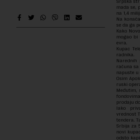
Srpska str
mada se, p
na 1,4 mili
Na konačan
se da ga p
Kako Novos
mogao bi 
evra.
Kupac Tel
radnika.
Narednih 
računa sa 
napuste u d
Osim Apolo
ruski oper
Međutim, 
fondovima,
prodaju d
Iako priv
vrednost T
tendera. Ta
Srbija za 5
novi kupac
odsto kapi