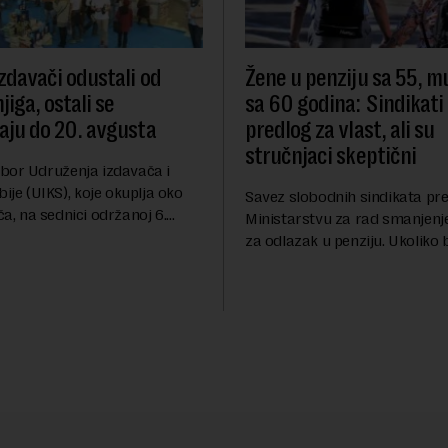
izdavači odustali od
Žene u penziju sa 55, m
iga, ostali se
sa 60 godina: Sindikati
vaju do 20. avgusta
predlog za vlast, ali su
stručnjaci skeptični
bor Udruženja izdavača i
bije (UIKS), koje okuplja oko
Savez slobodnih sindikata pre
a, na sednici održanoj 6.
Ministarstvu za rad smanjenj
gerisao je svojim članicama
za odlazak u penziju. Ukoliko b
u od učešća na predstojećem
predlog bio usvojen, žene bi u 
a. Vrem...
sa 55, a muškarci sa 60 godin
se ver...