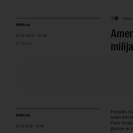
Autor
SRBIJA
Ameri
22.10.2015.
14:46
milij
Novosti
Ponudu od 
SRBIJA
američki f
Plan fonda
22.10.2015.
14:46
godine je 