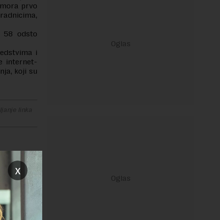
 mora prvo
 radnicima,
i 58 odsto
redstvima i
 internet-
ja, koji su
janje linka
x
REPLY