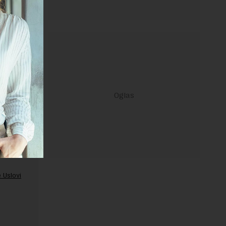
ravilima
 Uslovi