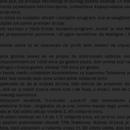
ana pak, od prodaje većinskog državnog paketa očekuje 1,5 mili
rema poslednjim informacijama, prihvatljiva kupoprodajna ce
jarde evra.
 iznos će svakako uticati i socijalni program, koji je usaglaše
otpiše još samo premijer Srbije.
ti saznaju u Vladi Srbije, socijalni program „težak” je oko 80
sa pripadajućim porezima i drugim nametima da dostigne i 2
ekoma njime bi se obavezao da prvih šest meseci ne otpust
pola godine svako ko se prijavi za dobrovoljni odlazak m
otpremninom od 1.000 evra po godini staža, dok onima koji 
rugoj i trećoj godini, sleduje 750 evra po godini.
 fonda među ozbiljnijim kandidatima za kupovinu Telekoma p
ater koji takođe daje cenu iznad jedne milijarde evra .
spekuliše se da je srpska strana više sklona da prednost d
 dok se iz nekih izvora može čuti i da Rusi, u stvari, žele d
omaćeg operatera.
atizacioni savetnik, francuski „Lazard“ nije obelodanio 
elekoma Srbija , očigledno da je ona znatno manja nego prili
da je 100 odsto akcija vredelo 2, 45 milijardi evra.
8 odsto očekuje od 1,4 do 1, 5 milijardi evra, ali će kroz ovu p
 postati automatski vlasnik 73% Telekoma. Naime, država je
tala, mali akcionari u rukama imaju 21, 89 odsto udela, dok os