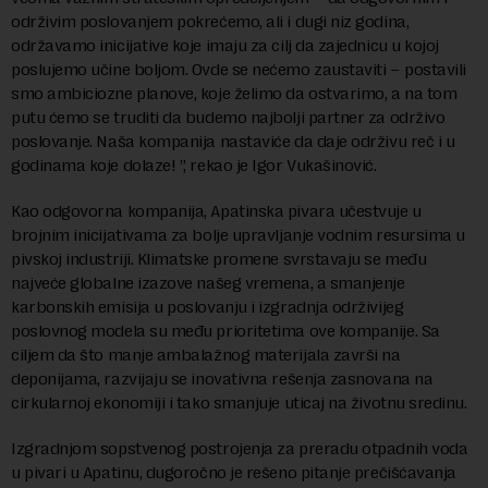
održivim poslovanjem pokrećemo, ali i dugi niz godina,
održavamo inicijative koje imaju za cilj da zajednicu u kojoj
poslujemo učine boljom. Ovde se nećemo zaustaviti – postavili
smo ambiciozne planove, koje želimo da ostvarimo, a na tom
putu ćemo se truditi da budemo najbolji partner za održivo
poslovanje. Naša kompanija nastaviće da daje održivu reč i u
godinama koje dolaze! ”, rekao je Igor Vukašinović.
Kao odgovorna kompanija, Apatinska pivara učestvuje u
brojnim inicijativama za bolje upravljanje vodnim resursima u
pivskoj industriji. Klimatske promene svrstavaju se među
najveće globalne izazove našeg vremena, a smanjenje
karbonskih emisija u poslovanju i izgradnja održivijeg
poslovnog modela su među prioritetima ove kompanije. Sa
ciljem da što manje ambalažnog materijala završi na
deponijama, razvijaju se inovativna rešenja zasnovana na
cirkularnoj ekonomiji i tako smanjuje uticaj na životnu sredinu.
Izgradnjom sopstvenog postrojenja za preradu otpadnih voda
u pivari u Apatinu, dugoročno je rešeno pitanje prečišćavanja