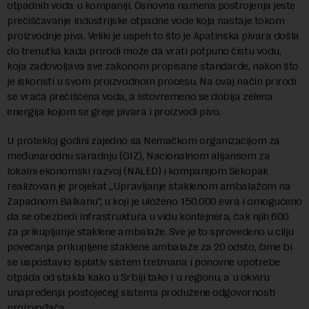
otpadnih voda u kompaniji. Osnovna namena postrojenja jeste
prečišćavanje industrijske otpadne vode koja nastaje tokom
proizvodnje piva. Veliki je uspeh to što je Apatinska pivara došla
do trenutka kada prirodi može da vrati potpuno čistu vodu,
koja zadovoljava sve zakonom propisane standarde, nakon što
je iskoristi u svom proizvodnom procesu. Na ovaj način prirodi
se vraća prečišćena voda, a istovremeno se dobija zelena
energija kojom se greje pivara i proizvodi pivo.
U protekloj godini zajedno sa Nemačkom organizacijom za
međunarodnu saradnju (GIZ), Nacionalnom alijansom za
lokalni ekonomski razvoj (NALED) i kompanijom Sekopak
realizovan je projekat „Upravljanje staklenom ambalažom na
Zapadnom Balkanu“, u koji je uloženo 150.000 evra i omogućeno
da se obezbedi infrastruktura u vidu kontejnera, čak njih 600
za prikupljanje staklene ambalaže. Sve je to sprovedeno u cilju
povećanja prikupljene staklene ambalaže za 20 odsto, čime bi
se uspostavio isplativ sistem tretmana i ponovne upotrebe
otpada od stakla kako u Srbiji tako i u regionu, a u okviru
unapređenja postojećeg sistema produžene odgovornosti
proizvođača.