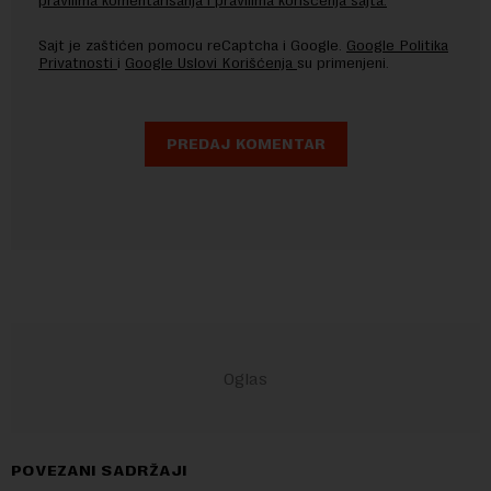
pravilima komentarisanja i pravilima korišćenja sajta.
Sajt je zaštićen pomocu reCaptcha i Google.
Google Politika
Privatnosti
i
Google Uslovi Korišćenja
su primenjeni.
POVEZANI SADRŽAJI