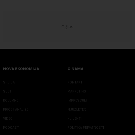
NOVA EKONOMIJA
O NAMA
SRBIJA
KONTAKT
SVET
MARKETING
KOLUMNE
IMPRESSUM
PRIČE I ANALIZE
NJUZLETER
VIDEO
KLIJENTI
PODCAST
POLITIKA PRIVATNOSTI