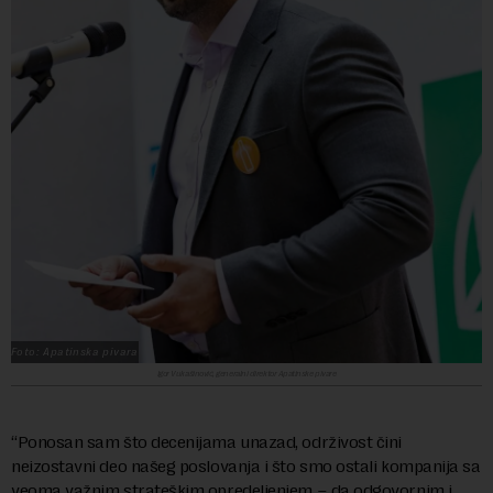
Foto: Apatinska pivara
Igor Vukašinović, generalni direktor Apatinske pivare
“Ponosan sam što decenijama unazad, održivost čini
neizostavni deo našeg poslovanja i što smo ostali kompanija sa
veoma važnim strateškim opredeljenjem – da odgovornim i