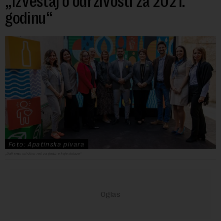
„Izveštaj o održivosti za 2021.
godinu“
Foto: Apatinska pivara
„Dali smo održivu reč za godine koje dolaze“