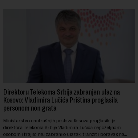
Direktoru Telekoma Srbija zabranjen ulaz na
Kosovo: Vladimira Lučića Priština proglasila
personom non grata
Ministarstvo unutrašnjih poslova Kosova proglasilo je
direktora Telekoma Srbije Vladimira Lučića nepoželjnom
osobom i trajno mu zabranilo ulazak, tranzit i boravak na