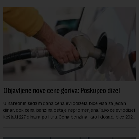
Objavljene nove cene goriva: Poskupeo dizel
U narednih sedam dana cena evrodizela biće viša za jedan
dinar, dok cena benzina ostaje nepromenjena.Tako će evrodizel
koštati 227 dinara po litru. Cena benzina, kao i dosad, biće 202
dinara po litru. ...