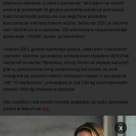
dejstvom alkohola. U okviru kampanje “Kad pijem ne vozim”
pivara je poslednjih 16 godina posvetila edukaciji potrošača
kako bi skrenula pažnju na sve negativne posledice
konzumacije alkohola tokom vožnje. Samo do 2021. je uloženo
oko 130.000 evra u nabavku 135 alkometara najsavremenijih
generacija i 50.000 usnika za alkometre.
I tokom 2021. godine Apatinska pivara, Jelen pivo i nacionalni
operater sistema upravljanja ambalažnim otpadom SEKOPAK
nastavlili su akciju “Recikliraj, uživaj, Drinu od otpada sačuvaj”,
gde su posetiocima ovog svojevrsnog karnevala na vodi
omogućili da pravilno odlože ambalažni otpad. U saradnji sa
JKP “12 septembar”, prikupljeno je čak 230 kg aluminijumskih
limenki i 600 kg staklene ambalaže.
Ceo Izveštaj o održivosti možete pogledati na sajtu Apatinske
pivare ili klikom na
link.
x
Preuzimanje delova teksta je dozvoljeno, ali uz obavezno navođenje