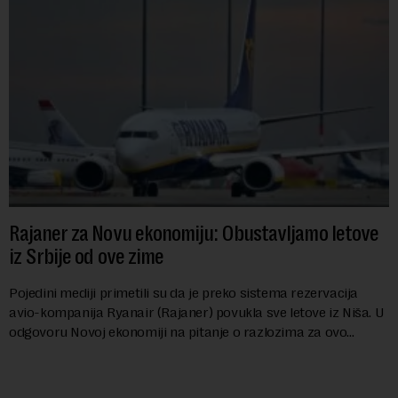
Rajaner za Novu ekonomiju: Obustavljamo letove
iz Srbije od ove zime
Pojedini mediji primetili su da je preko sistema rezervacija
avio-kompanija Ryanair (Rajaner) povukla sve letove iz Niša. U
odgovoru Novoj ekonomiji na pitanje o razlozima za ovo
povlačenje, ovaj avio-gigant...