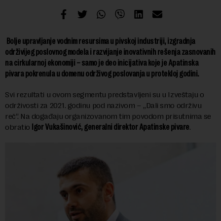
Bolje upravljanje vodnim resursima u pivskoj industriji, izgradnja
održivijeg poslovnog modela i razvijanje inovativnih rešenja zasnovanih
na cirkularnoj ekonomiji – samo je deo inicijativa koje je Apatinska
pivara pokrenula u domenu održivog poslovanja u protekloj godini.
Svi rezultati u ovom segmentu predstavljeni su u Izveštaju o
održivosti za 2021. godinu pod nazivom – „Dali smo održivu
reč“. Na događaju organizovanom tim povodom prisutnima se
obratio
Igor Vukašinović, generalni direktor Apatinske pivare
.