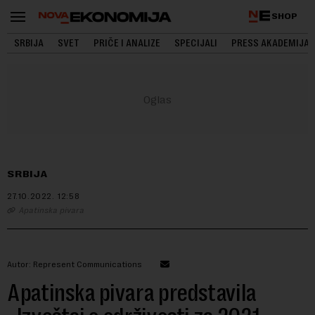
SHOP
SRBIJA
SVET
PRIČE I ANALIZE
SPECIJALI
PRESS AKADEMIJA
SRBIJA
27.10.2022.
12:58
Apatinska pivara
Autor: Represent Communications
Apatinska pivara predstavila