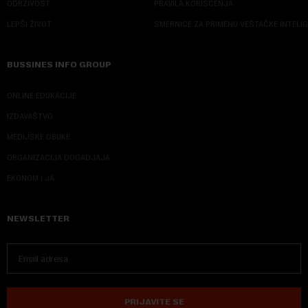
ODRŽIVOST
PRAVILA KORIŠĆENJA
LEPŠI ŽIVOT
SMERNICE ZA PRIMENU VEŠTAČKE INTELI
BUSSINES INFO GROUP
ONLINE EDUKACIJE
IZDAVAŠTVO
MEDIJSKE OBUKE
ORGANIZACIJA DOGADJAJA
EKONOM I JA
NEWSLETTER
PRIJAVITE SE