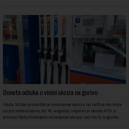
Kosovu, navodeći kao razlog njegove javn...
Doneta odluka o visini akciza na gorivo
Vlada Srbije produžila je smanjenje akciza na naftne derivate
za još sedam dana, do 16. avgusta, objavio je danas RTS, a
prenosi Beta.Postojeće smanjenje akciza važi do 9. avgusta
kao mera ublažavanja po...