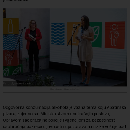
Foto: Apatinska pivara
Maja Vlahović i Slobodanka Cucić
Odgovorna konzumacija alkohola je važna tema koju Apatinska
pivara, zajedno sa Ministarstvom unutrašnjih poslova,
Upravom saobraćajne policije i Agencijom za bezbednost
saobraćaja pokreće u javnosti i upozorava na rizike vožnje pod