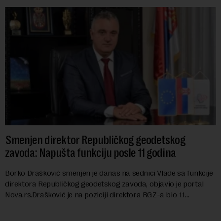
Smenjen direktor Republičkog geodetskog
zavoda: Napušta funkciju posle 11 godina
Borko Drašković smenjen je danas na sednici Vlade sa funkcije
direktora Republičkog geodetskog zavoda, objavio je portal
Nova.rs.Drašković je na poziciji direktora RGZ-a bio 11
godina.Kako piše Nova....