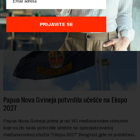
POVEZANI SADRŽAJI
PRIJAVITE SE
Papua Nova Gvineja potvrdila učešće na Ekspo
2027
Papua Nova Gvineja jedna je od 141 međunarodne učesnice
koje su do sada potvrdile učešće na specijalizovanoj
međunarodnoj izložbi "Ekspu 2027" Beograd, gde će predstaviti