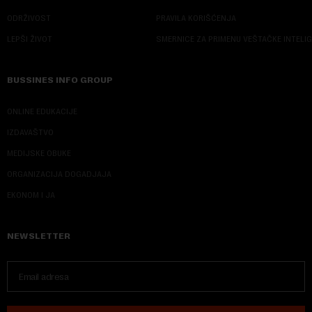
ODRŽIVOST
PRAVILA KORIŠĆENJA
LEPŠI ŽIVOT
SMERNICE ZA PRIMENU VEŠTAČKE INTELI
BUSSINES INFO GROUP
ONLINE EDUKACIJE
IZDAVAŠTVO
MEDIJSKE OBUKE
ORGANIZACIJA DOGADJAJA
EKONOM I JA
NEWSLETTER