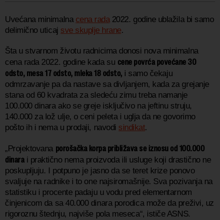
Uvećana minimalna
cena rada
2022. godine ublažila bi samo
delimično uticaj
sve skuplje hrane
.
Šta u stvarnom životu radnicima donosi nova minimalna
c
ene povrća povećane 30
cena rada 2022. godine kada su
odsto, mesa 17 odsto, mleka 18 odsto,
i samo čekaju
odmrzavanje pa da nastave sa divljanjem, kada za grejanje
stana od 60 kvadrata za sledeću zimu treba namanje
100.000 dinara ako se greje isključivo na jeftinu struju,
140.000 za lož ulje, o ceni peleta i uglja da ne govorimo
pošto ih i nema u prodaji, navodi
sindikat
.
porošačka korpa približava se iznosu od 100.000
„Projektovana
dinara
i praktično nema proizvoda ili usluge koji drastično ne
poskupljuju. I potpuno je jasno da se teret krize ponovo
svaljuje na radnike i to one najsiromašnije. Sva pozivanja na
statistiku i procente padaju u vodu pred elementarnom
činjenicom da sa 40.000 dinara porodica može da preživi, uz
rigoroznu štednju, najviše pola meseca“, ističe ASNS.