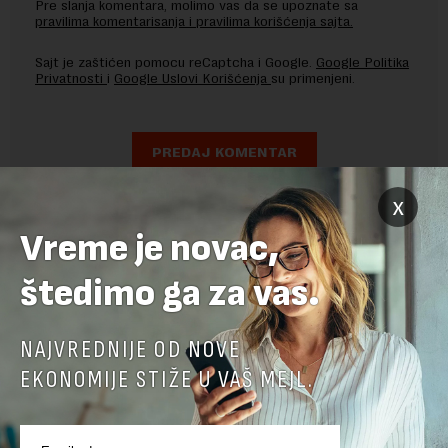
Pre slanja komentara, molimo vas da se upoznate sa
pravilima komentarisanja i pravilima korišćenja sajta.
Sajt je zaštićen pomocu reCaptcha i Google.
Google Politika
Privatnosti
i
Google Uslovi Korišćenja
su primenjeni.
x
Vreme je novac,
štedimo ga za vas.
NAJVREDNIJE OD NOVE
EKONOMIJE STIŽE U VAŠ MEJL.