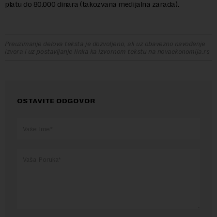
platu do 80.000 dinara (takozvana medijalna zarada).
Preuzimanje delova teksta je dozvoljeno, ali uz obavezno navođenje
izvora i uz postavljanje linka ka izvornom tekstu na novaekonomija.rs
OSTAVITE ODGOVOR