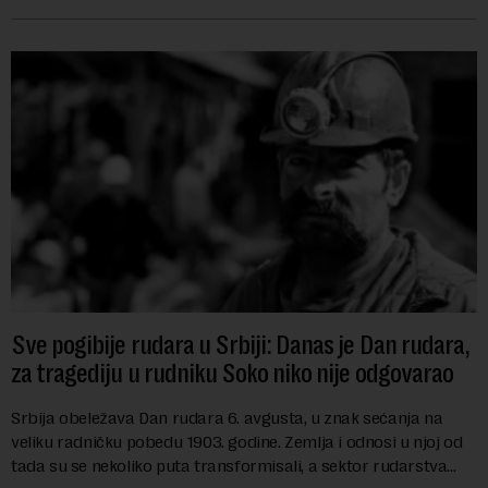
i kao državu sa najvećom jezičkom ra...
Sve pogibije rudara u Srbiji: Danas je Dan rudara,
za tragediju u rudniku Soko niko nije odgovarao
Srbija obeležava Dan rudara 6. avgusta, u znak sećanja na
veliku radničku pobedu 1903. godine. Zemlja i odnosi u njoj od
tada su se nekoliko puta transformisali, a sektor rudarstva