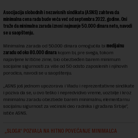
Asocijacija slobodnih i nezavisnih sindikata (ASNS) zahteva da
minimalna cena rada bude veća već od septembra 2022. godine. Oni
traže da minimalna zarada iznosi najmanje 50.000 dinara neto, navodi
se u saopštenju.
Minimalna zarada od 50.000 dinara omogućila bi
medijalnu
zaradu od oko 80.000 dinara
kojom bi, pre svega, tokom
najavljene kritične zime, bio obezbeđen barem minimum
socijalne sigurnosti za više od 50 odsto zaposlenih i njihovih
porodica, navodi se u saopštenju.
„ASNS još jednom upozorava i Vladu i reprezentativne sindikate
i poziva da se, u ovo teško i nepredvidivo vreme, uozbilje i kroz
minimalnu zaradu obezbede barem minimalnu, elementarnu
socijalnu sigurnost za većinski deo radnika i građana Srbije“,
ističe ASNS.
„SLOGA“ POZVALA NA HITNO POVEĆANJE MINIMALCA