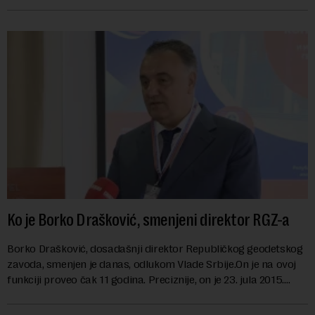
danas karakterišu velike r...
Ko je Borko Drašković, smenjeni direktor RGZ-a
Borko Drašković, dosadašnji direktor Republičkog geodetskog
zavoda, smenjen je danas, odlukom Vlade Srbije.On je na ovoj
funkciji proveo čak 11 godina. Preciznije, on je 23. jula 2015.
izabran za v.d. di...