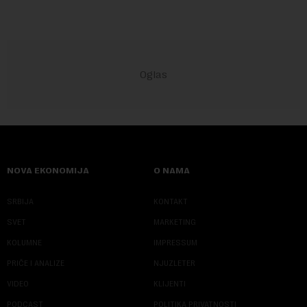
NOVA EKONOMIJA
O NAMA
SRBIJA
KONTAKT
SVET
MARKETING
KOLUMNE
IMPRESSUM
PRIČE I ANALIZE
NJUZLETER
VIDEO
KLIJENTI
PODCAST
POLITIKA PRIVATNOSTI