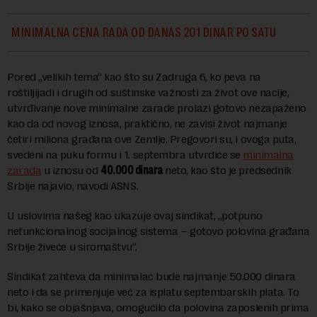
MINIMALNA CENA RADA OD DANAS 201 DINAR PO SATU
Pored „velikih tema“ kao što su Zadruga 6, ko peva na
roštiljijadi i drugih od suštinske važnosti za život ove nacije,
utvrđivanje nove minimalne zarade prolazi gotovo nezapaženo
kao da od novog iznosa, praktično, ne zavisi život najmanje
četiri miliona građana ove Zemlje. Pregovori su, i ovoga puta,
svedeni na puku formu i 1. septembra utvrdiće se
minimalna
zarada
u iznosu od
40.000 dinara
neto, kao što je predsednik
Srbije najavio, navodi ASNS.
U uslovima našeg kao ukazuje ovaj sindikat, „potpuno
nefunkcionalnog socijalnog sistema – gotovo polovina građana
Srbije živeće u siromaštvu“.
Sindikat zahteva da minimalac bude najmanje 50.000 dinara
neto i da se primenjuje već za isplatu septembarskih plata. To
bi, kako se objašnjava, omogućilo da polovina zaposlenih prima