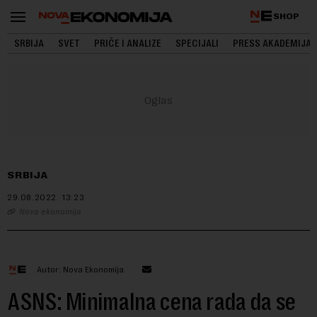
SHOP
SRBIJA
SVET
PRIČE I ANALIZE
SPECIJALI
PRESS AKADEMIJA
SRBIJA
29.08.2022.
13:23
Nova ekonomija
Autor: Nova Ekonomija
ASNS: Minimalna cena rada da se