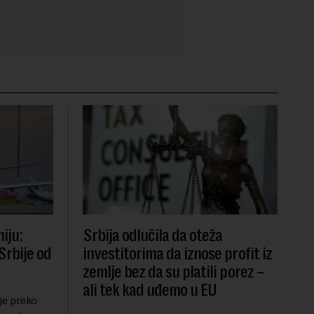
iju:
Srbija odlučila da oteža
Srbije od
investitorima da iznose profit iz
zemlje bez da su platili porez –
ali tek kad uđemo u EU
 je preko