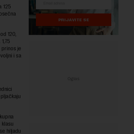
a 125
rosečna
PRIJAVITE SE
od 120,
 1,75
 prinos je
oljni i sa
ednici
„pljačkaju
tkupna
 klasu
se hiljadu