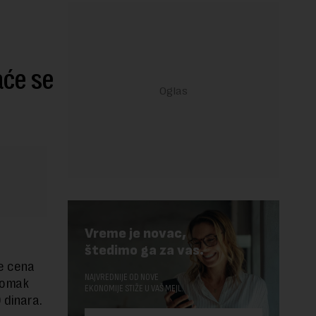
aće se
Vreme je novac,
štedimo ga za vas.
će cena
NAJVREDNIJE OD NOVE
 pomak
EKONOMIJE STIŽE U VAŠ MEJL.
 dinara.