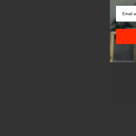
Pre sla
korišćen
Sajt je
Korišće