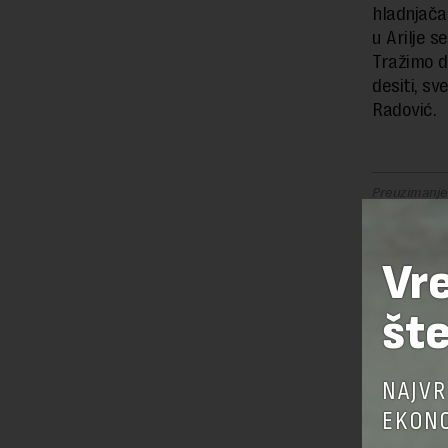
hladnjača
u Arilje s
Tražimo d
desiti, s
Radović.
Preuzimanje 
ka izvornom
Vr
OSTAVI
šte
NAJVR
EKONO