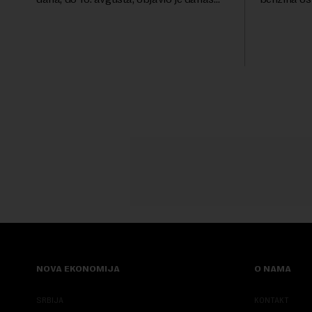
RTS, a prenosi Beta.Postojeće smanjenje
evrodizel k
akciza važi do 9. avgusta kao mera
Cena benzin
ublažavanja po...
dinara po lit
NOVA EKONOMIJA
O NAMA
SRBIJA
KONTAKT