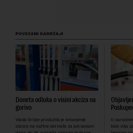
POVEZANI SADRŽAJI
Doneta odluka o visini akciza na
Objavlje
gorivo
Poskupeo
Vlada Srbije produžila je smanjenje
U narednih
akciza na naftne derivate za još sedam
biće viša z
dana, do 16. avgusta, objavio je danas
benzina os