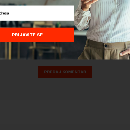
nja komentara, molimo vas da se upoznate sa
pravilima komentarisanja i p
ja sajta.
PRIJAVITE SE
 zaštićen pomocu reCaptcha i Google.
Google Politika Privatnosti
i
Google
nja
su primenjeni.