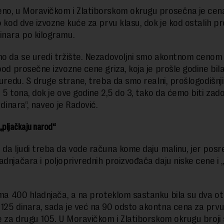
no, u Moravičkom i Zlatiborskom okrugu prosečna je cen
to kod dve izvozne kuće za prvu klasu, dok je kod ostalih p
inara po kilogramu.
mo da se uredi tržište. Nezadovoljni smo akontnom cenom 
pod prosečne izvozne cene griza, koja je prošle godine bila
 uredu. S druge strane, treba da smo realni, prošlogodišnji
 5 tona, dok je ove godine 2,5 do 3, tako da ćemo biti zadov
0 dinara“, naveo je Radović.
„pljačkaju narod“
 da ljudi treba da vode računa kome daju malinu, jer posr
adnjačara i poljoprivrednih proizvođača daju niske cene i 
 ima 400 hladnjača, a na proteklom sastanku bila su dva o
125 dinara, sada je već na 90 odsto akontna cena za prvu
je za drugu 105. U Moravičkom i Zlatiborskom okrugu broji 