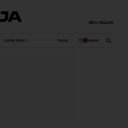
MOJ NALOG
SHOP
LEPŠI ŽIVOT
TECH