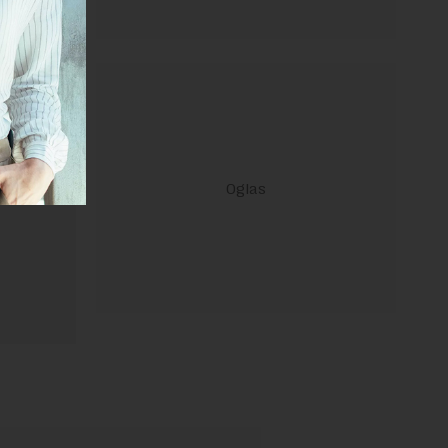
ravilima
 Uslovi