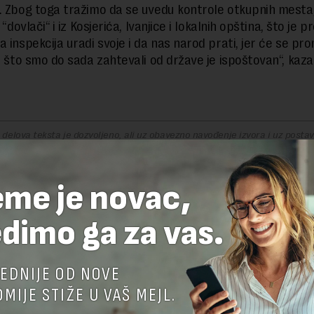
. Zbog toga tražimo da se uvedu kontrole otkupnih mesta
e “dovlači“ i iz Kosjerića, Ivanjice i lokalnih opština, što je 
a inspekcija uradi svoje i da nas narod prati, jer će se pr
ve što smo do sada zahtevali od države je ispoštovan“, kaza
delova teksta je dozvoljeno, ali uz obavezno navođenje izvora i uz postavl
 tekstu na novaekonomija.rs
eme je novac,
TE ODGOVOR
dimo ga za vas.
EDNIJE OD NOVE
MIJE STIŽE U VAŠ MEJL.