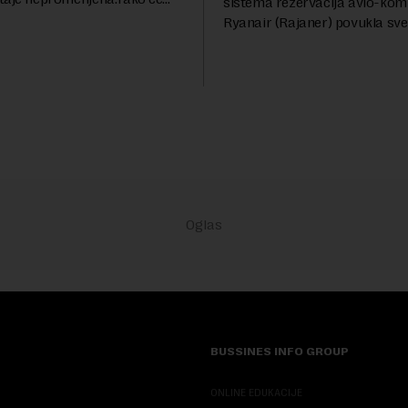
sistema rezervacija avio-kom
oštati 227 dinara po litru.
Ryanair (Rajaner) povukla sve 
a, kao i dosad, biće 202
Niša. U odgovoru Novoj ekono
ru. ...
pitanje o razlozima za ovo pov
ovaj avio-gigant...
BUSSINES INFO GROUP
ONLINE EDUKACIJE