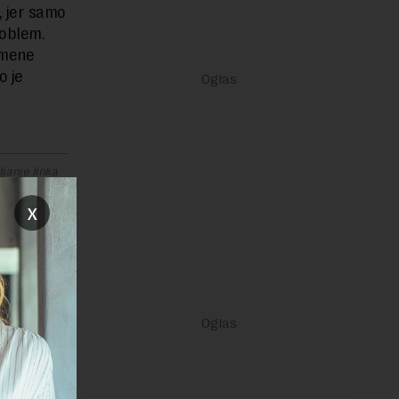
, jer samo
problem.
omene
o je
janje linka
x