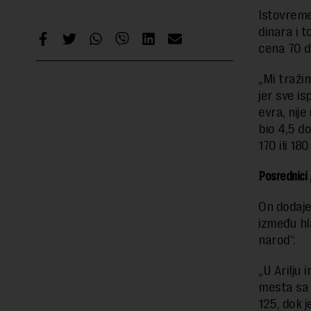
Istovreme
dinara i 
cena 70 d
„Mi traži
jer sve is
evra, nije
bio 4,5 do
170 ili 18
Posrednici 
On dodaje
između hl
narod“.
„U Arilju
mesta sa 
125, dok 