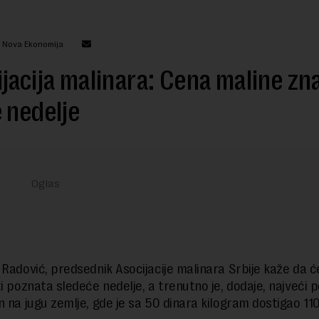
: Nova Ekonomija
jacija malinara: Cena maline zn
 nedelje
 Radović, predsednik Asocijacije malinara Srbije kaže da 
ti poznata sledeće nedelje, a trenutno je, dodaje, najveći
n na jugu zemlje, gde je sa 50 dinara kilogram dostigao 110