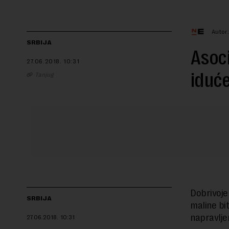
Autor
SRBIJA
Asoci
27.06.2018.
10:31
iduće
Tanjug
Dobrivoje
SRBIJA
maline bi
napravlje
27.06.2018.
10:31