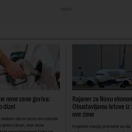
ne nove cene goriva:
Rajaner za Novu ekonom
 dizel
Obustavljamo letove iz 
ove zime
 sedam dana cena evrodizela
a jedan dinar, dok cena
Pojedini mediji primetili su da
taje nepromenjena.Tako će