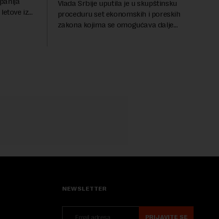
panija
Vlada Srbije uputila je u skupštinsku
letove iz
proceduru set ekonomskih i poreskih
miji na
zakona kojima se omogućava dalje
lačenje,
usklađivanje domaćeg zakonodavstva sa
pravnim tekovinama Evropske unije i
ispunjavaju obaveze predvi...
NEWSLETTER
PRIJAVITE SE