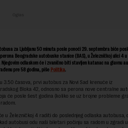
obusa za Ljubljanu 50 minuta posle ponoći 29. septembra biće posled
 perona Beogradske autobuske stanice (BAS), u Železničkoj ulici 4 
 Njegovim odlaskom će i zvanično biti stavljen katanac na
glavnu a
rađenu pre 58 godina, piše
Politika
.
, u 3.50 časova, prvi autobus za Novi Sad krenuće iz
radskog Bloka 42, odnosno sa perona nove centralne au
koja će posle šest godina (koliko se uz brojne probleme gra
 radom.
će u Železničkoj 4 raditi do poslednjeg odlaska autobusa,
kad autobusi odu naši biletari počinju sa radom u zgradi