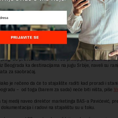
ara kvadratnih koji je „osposobljen za nesmetano funkcio
buske stanice u bloku 41, nadležni najavljuju i otvaranje s
e je planirano na Autokomandi uz motoput
.
PRIJAVITE SE
lokacija gde će prevoznicima koji u Beograd dolaze iz pravca juga Srbi
da stanu i da ostave putnike kojima odgovara da tu izađu.
 „Jug“ će prevoznici koristiti i za prikupljanje putnika pril
z Beograda ka destinacijama na jugu Srbije, naveli su ranij
jata za saobraćaj.
ako je rečeno da će to stajalište raditi kad proradi i stan
gradu – od toga (barem za sada) neće biti ništa, piše
V
a taj medij naveo direktor marketinga BAS-a Pavićević, pr
 dokumentacija i radovi na stajalištu su u toku.