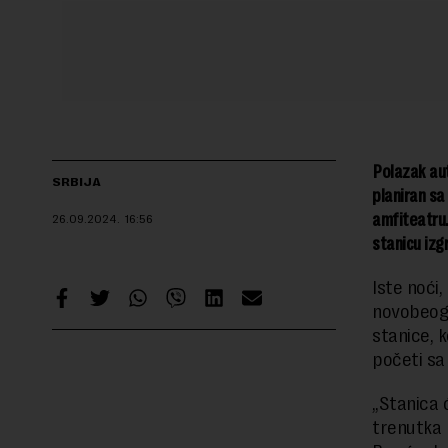
Polazak aut
SRBIJA
planiran sa
amfiteatru.
26.09.2024.
16:56
stanicu izg
Iste noći
novobeog
stanice, 
početi sa
„Stanica 
trenutka 