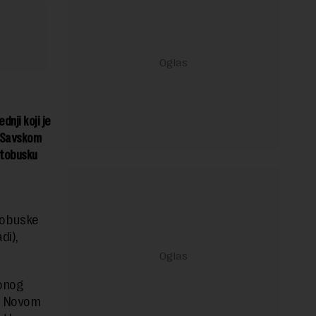
nji koji je
u Savskom
utobusku
tobuske
di),
 onog
 u Novom