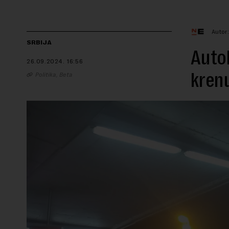
Autor
SRBIJA
Autob
26.09.2024.
16:56
krenu
Politika, Beta