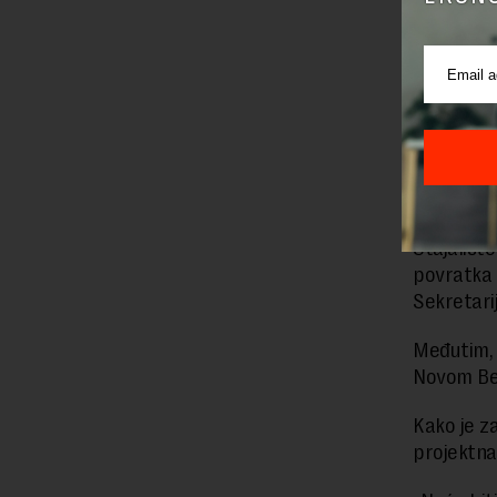
1.200 met
stanice“.
Pored auto
„Jug“,
koj
To će biti 
dozvoljeno 
Stajalište
povratka i
Sekretari
Međutim, i
Novom Beo
Kako je z
projektna