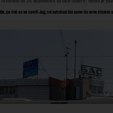
i otvoreno od 29. septembra ali biće uskoro“, naveo je pav
elje, pa dok se ne završi Jug, svi autobusi idu samo do nove stanice u