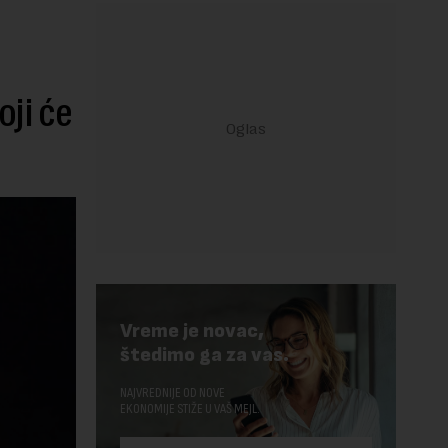
oji će
Vreme je novac,
štedimo ga za vas.
NAJVREDNIJE OD NOVE
EKONOMIJE STIŽE U VAŠ MEJL.