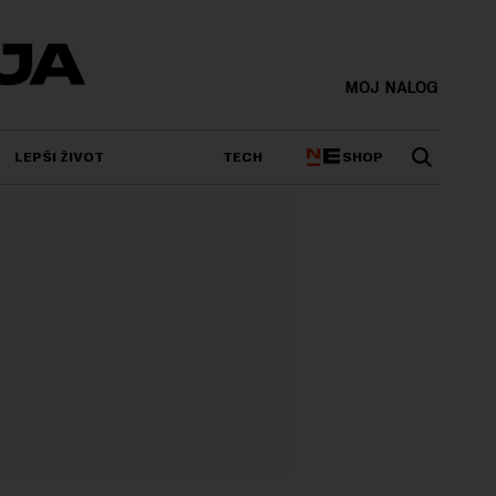
MOJ NALOG
SHOP
LEPŠI ŽIVOT
TECH