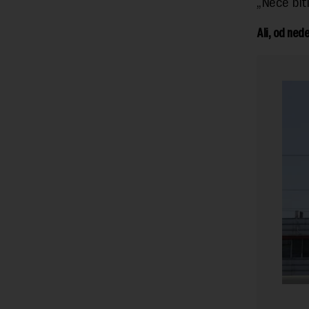
„Neće bit
Ali, od ned