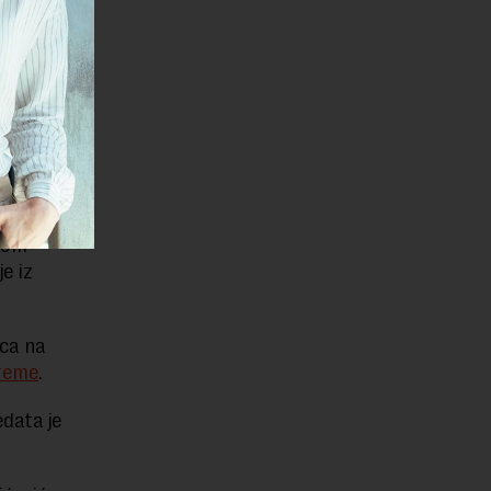
nisanje
tajališta
je biti
ikom
e iz
ica na
reme
.
edata je