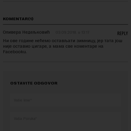
KOMENTAR(1)
Оливера Недељковић
03.09.2018. u 13:17
REPLY
Ни ове године нећемо остављати зимницу, јер тата још
није оставио цигаре, а мама све коментаре на
Facebooku.
OSTAVITE ODGOVOR