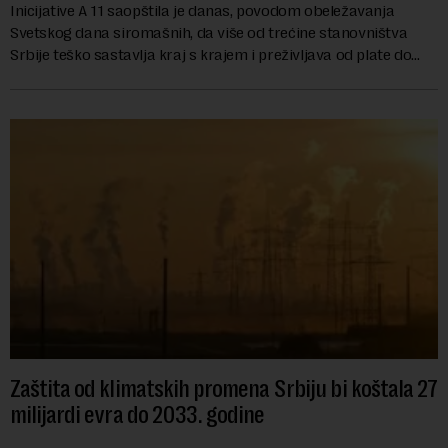
Inicijative A 11 saopštila je danas, povodom obeležavanja
Svetskog dana siromašnih, da više od trećine stanovništva
Srbije teško sastavlja kraj s krajem i preživljava od plate do
plate.U saopštenju piše ...
Zaštita od klimatskih promena Srbiju bi koštala 27
milijardi evra do 2033. godine