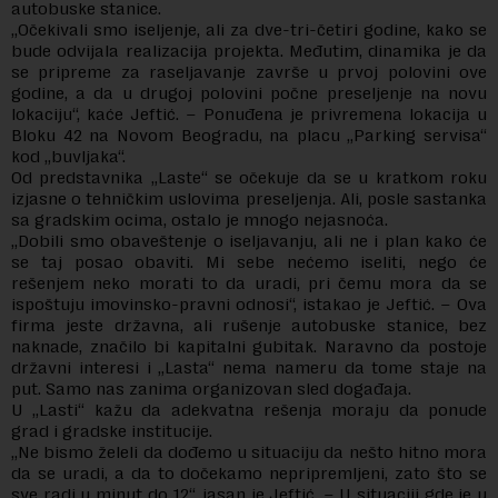
autobuske stanice.
„Očekivali smo iseljenje, ali za dve-tri-četiri godine, kako se
bude odvijala realizacija projekta. Međutim, dinamika je da
se pripreme za raseljavanje završe u prvoj polovini ove
godine, a da u drugoj polovini počne preseljenje na novu
lokaciju“, kaće Jeftić. – Ponuđena je privremena lokacija u
Bloku 42 na Novom Beogradu, na placu „Parking servisa“
kod „buvljaka“.
Od predstavnika „Laste“ se očekuje da se u kratkom roku
izjasne o tehničkim uslovima preseljenja. Ali, posle sastanka
sa gradskim ocima, ostalo je mnogo nejasnoća.
„Dobili smo obaveštenje o iseljavanju, ali ne i plan kako će
se taj posao obaviti. Mi sebe nećemo iseliti, nego će
rešenjem neko morati to da uradi, pri čemu mora da se
ispoštuju imovinsko-pravni odnosi“, istakao je Jeftić. – Ova
firma jeste državna, ali rušenje autobuske stanice, bez
naknade, značilo bi kapitalni gubitak. Naravno da postoje
državni interesi i „Lasta“ nema nameru da tome staje na
put. Samo nas zanima organizovan sled događaja.
U „Lasti“ kažu da adekvatna rešenja moraju da ponude
grad i gradske institucije.
„Ne bismo želeli da dođemo u situaciju da nešto hitno mora
da se uradi, a da to dočekamo nepripremljeni, zato što se
sve radi u minut do 12“, jasan je Jeftić. – U situaciji gde je u