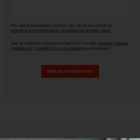
Pre slanja komentara, molimo vas da se upoznate sa
pravilima komentarisanja i pravilima korišćenja sajta.
Sajt je zaštićen pomocu reCaptcha i Google.
Google Politika
Privatnosti
i
Google Uslovi Korišćenja
su primenjeni.