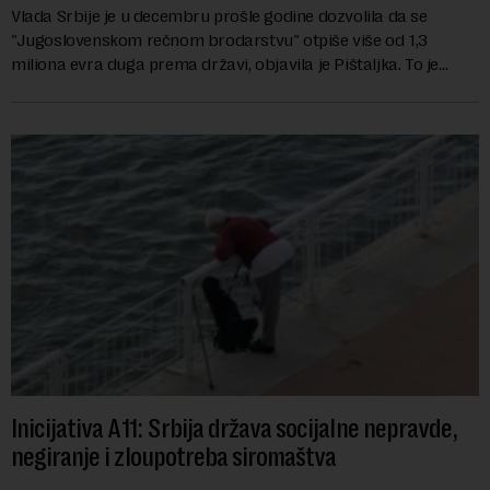
Vlada Srbije je u decembru prošle godine dozvolila da se
"Jugoslovenskom rečnom brodarstvu" otpiše više od 1,3
miliona evra duga prema državi, objavila je Pištaljka. To je
učinjeno zaključkom koji do danas n...
Inicijativa A11: Srbija država socijalne nepravde,
negiranje i zloupotreba siromaštva