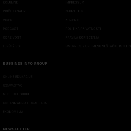
KOLUMNE
IMPRESSUM
PRIČE I ANALIZE
NJUZLETER
VIDEO
KLIJENTI
PODCAST
POLITIKA PRIVATNOSTI
ODRŽIVOST
PRAVILA KORIŠĆENJA
LEPŠI ŽIVOT
SMERNICE ZA PRIMENU VEŠTAČKE INTELI
BUSSINES INFO GROUP
ONLINE EDUKACIJE
IZDAVAŠTVO
MEDIJSKE OBUKE
ORGANIZACIJA DOGADJAJA
EKONOM I JA
NEWSLETTER