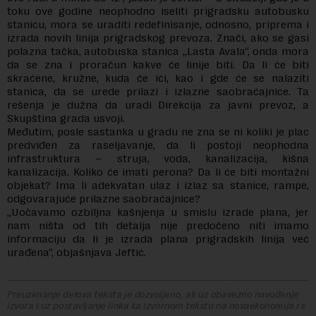
toku ove godine neophodno iseliti prigradsku autobusku
stanicu, mora se uraditi redefinisanje, odnosno, priprema i
izrada novih linija prigradskog prevoza. Znači, ako se gasi
polazna tačka, autobuska stanica „Lasta Avala“, onda mora
da se zna i proračun kakve će linije biti. Da li će biti
skraćene, kružne, kuda će ići, kao i gde će se nalaziti
stanica, da se urede prilazi i izlazne saobraćajnice. Ta
rešenja je dužna da uradi Direkcija za javni prevoz, a
Skupština grada usvoji.
Međutim, posle sastanka u gradu ne zna se ni koliki je plac
predviđen za raseljavanje, da li postoji neophodna
infrastruktura – struja, voda, kanalizacija, kišna
kanalizacija. Koliko će imati perona? Da li će biti montažni
objekat? Ima li adekvatan ulaz i izlaz sa stanice, rampe,
odgovarajuće prilazne saobraćajnice?
„Uočavamo ozbiljna kašnjenja u smislu izrade plana, jer
nam ništa od tih detalja nije predočeno niti imamo
informaciju da li je izrada plana prigradskih linija već
urađena“, objašnjava Jeftić.
Preuzimanje delova teksta je dozvoljeno, ali uz obavezno navođenje
izvora i uz postavljanje linka ka izvornom tekstu na novaekonomija.rs