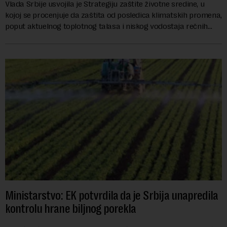
Vlada Srbije usvojila je Strategiju zaštite životne sredine, u
kojoj se procenjuje da zaštita od posledica klimatskih promena,
poput aktuelnog toplotnog talasa i niskog vodostaja rečnih
slivova, zahteva inve...
Ministarstvo: EK potvrdila da je Srbija unapredila
kontrolu hrane biljnog porekla