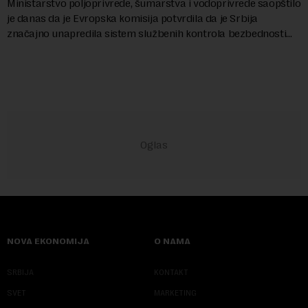
Ministarstvo poljoprivrede, šumarstva i vodoprivrede saopštilo
je danas da je Evropska komisija potvrdila da je Srbija
značajno unapredila sistem službenih kontrola bezbednosti
hrane biljnog porekla, te da k...
NOVA EKONOMIJA
O NAMA
SRBIJA
KONTAKT
SVET
MARKETING