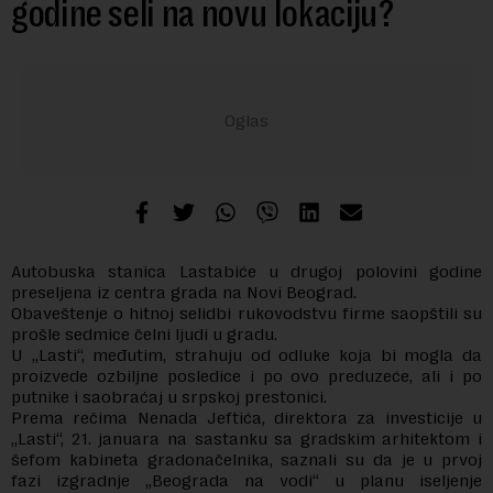
godine seli na novu lokaciju?
Autobuska stanica Lastabiće u drugoj polovini godine
preseljena iz centra grada na Novi Beograd.
Obaveštenje o hitnoj selidbi rukovodstvu firme saopštili su
prošle sedmice čelni ljudi u gradu.
U „Lasti“, međutim, strahuju od odluke koja bi mogla da
proizvede ozbiljne posledice i po ovo preduzeće, ali i po
putnike i saobraćaj u srpskoj prestonici.
Prema rečima Nenada Jeftića, direktora za investicije u
„Lasti“, 21. januara na sastanku sa gradskim arhitektom i
šefom kabineta gradonačelnika, saznali su da je u prvoj
fazi izgradnje „Beograda na vodi“ u planu iseljenje