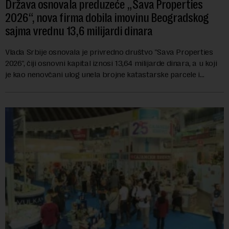
Država osnovala preduzeće „Sava Properties
2026“, nova firma dobila imovinu Beogradskog
sajma vrednu 13,6 milijardi dinara
Vlada Srbije osnovala je privredno društvo "Sava Properties
2026", čiji osnovni kapital iznosi 13,64 milijarde dinara, a u koji
je kao nenovčani ulog unela brojne katastarske parcele i
objekte u okviru kompl...