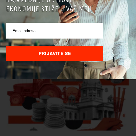
Ministarstvo: EK potvrdila da je Srbija unapredila
EKONOMIJE STIŽE U VAŠ MEJL.
kontrolu hrane biljnog porekla
Ministarstvo poljoprivrede, šumarstva i vodoprivrede saopštilo
je danas da je Evropska komisija potvrdila da je Srbija
značajno unapredila sistem službenih kontrola bezbednosti
hrane biljnog porekla, te da k...
PRIJAVITE SE