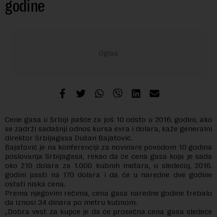
godine
Cene gasa u Srbiji pašće za još 10 odsto u 2016. godini, ako
se zadrži sadašnji odnos kursa evra i dolara, kaže generalni
direktor Srbijagasa Dušan Bajatović.
Bajatović je na konferenciji za novinare povodom 10 godina
poslovanja Srbijagasa, rekao da će cena gasa koja je sada
oko 210 dolara za 1.000 kubnih metara, u sledećoj, 2016.
godini pasti na 170 dolara i da će u naredne dve godine
ostati niska cena.
Prema njegovim rečima, cena gasa naredne godine trebalo
da iznosi 34 dinara po metru kubnom.
„Dobra vest za kupce je da će prosečna cena gasa sledeće