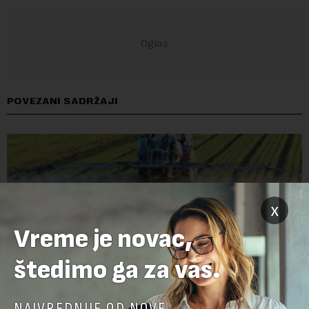
POVEZANI SADRŽAJI
x
Vreme je novac,
štedimo ga za vas.
NAJVREDNIJE OD NOVE