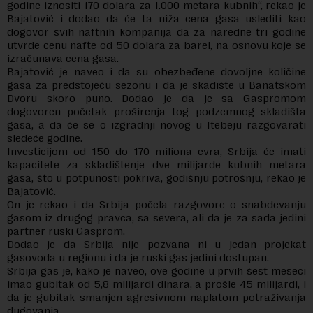
godine iznositi 170 dolara za 1.000 metara kubnih“, rekao je
Bajatović i dodao da će ta niža cena gasa uslediti kao
dogovor svih naftnih kompanija da za naredne tri godine
utvrde cenu nafte od 50 dolara za barel, na osnovu koje se
izračunava cena gasa.
Bajatović je naveo i da su obezbeđene dovoljne količine
gasa za predstojeću sezonu i da je skadište u Banatskom
Dvoru skoro puno. Dodao je da je sa Gaspromom
dogovoren početak proširenja tog podzemnog skladišta
gasa, a da će se o izgradnji novog u Itebeju razgovarati
sledeće godine.
Investicijom od 150 do 170 miliona evra, Srbija će imati
kapacitete za skladištenje dve milijarde kubnih metara
gasa, što u potpunosti pokriva, godišnju potrošnju, rekao je
Bajatović.
On je rekao i da Srbija počela razgovore o snabdevanju
gasom iz drugog pravca, sa severa, ali da je za sada jedini
partner ruski Gasprom.
Dodao je da Srbija nije pozvana ni u jedan projekat
gasovoda u regionu i da je ruski gas jedini dostupan.
Srbija gas je, kako je naveo, ove godine u prvih šest meseci
imao gubitak od 5,8 milijardi dinara, a prošle 45 milijardi, i
da je gubitak smanjen agresivnom naplatom potraživanja
dugovanja.