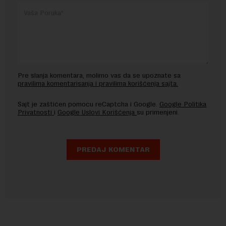
Pre slanja komentara, molimo vas da se upoznate sa
pravilima komentarisanja i pravilima korišćenja sajta.
Sajt je zaštićen pomocu reCaptcha i Google.
Google Politika
Privatnosti
i
Google Uslovi Korišćenja
su primenjeni.