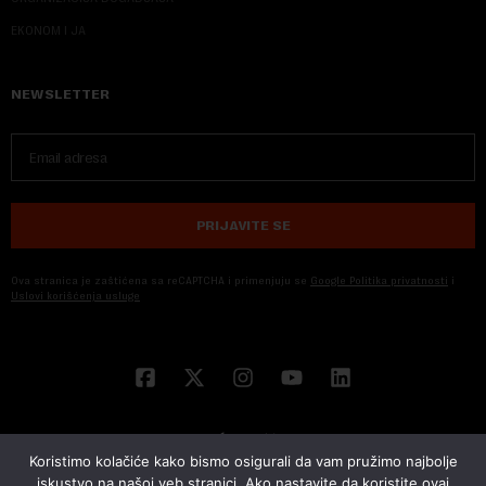
EKONOM I JA
NEWSLETTER
PRIJAVITE SE
Ova stranica je zaštićena sa reCAPTCHA i primenjuju se
Google Politika privatnosti
i
Uslovi korišćenja usluge
Koristimo kolačiće kako bismo osigurali da vam pružimo najbolje
iskustvo na našoj veb stranici. Ako nastavite da koristite ovaj