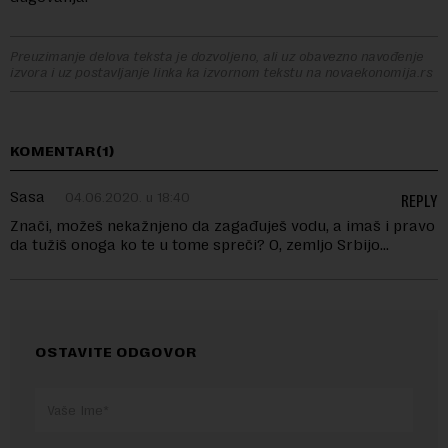
Preuzimanje delova teksta je dozvoljeno, ali uz obavezno navođenje
izvora i uz postavljanje linka ka izvornom tekstu na novaekonomija.rs
KOMENTAR(1)
Sasa
04.06.2020. u 18:40
REPLY
Znači, možeš nekažnjeno da zagađuješ vodu, a imaš i pravo
da tužiš onoga ko te u tome spreči? O, zemljo Srbijo…
OSTAVITE ODGOVOR