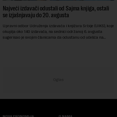
Najveći izdavači odustali od Sajma knjiga, ostali
se izjašnjavaju do 20. avgusta
Upravni odbor Udruženja izdavača i knjižara Srbije (UIKS), koje
okuplja oko 140 izdavača, na sednici održanoj 6. avgusta
sugerisao je svojim članicama da odustanu od učešća na
predstojećem Sajmu knjiga. Vrem...
NOVA EKONOMIJA
O NAMA