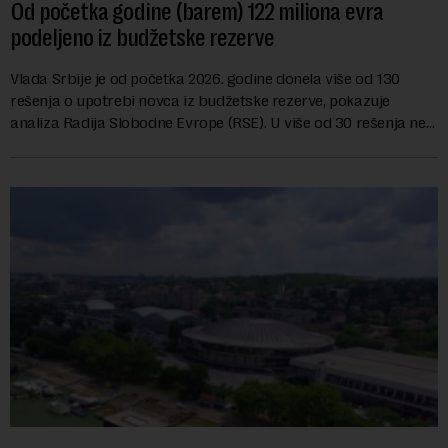
Od početka godine (barem) 122 miliona evra
podeljeno iz budžetske rezerve
Vlada Srbije je od početka 2026. godine donela više od 130
rešenja o upotrebi novca iz budžetske rezerve, pokazuje
analiza Radija Slobodne Evrope (RSE). U više od 30 rešenja ne
navodi se tačan iznos koji će ...