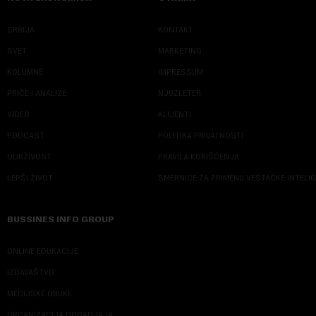
SRBIJA
KONTAKT
SVET
MARKETING
KOLUMNE
IMPRESSUM
PRIČE I ANALIZE
NJUZLETER
VIDEO
KLIJENTI
PODCAST
POLITIKA PRIVATNOSTI
ODRŽIVOST
PRAVILA KORIŠĆENJA
LEPŠI ŽIVOT
SMERNICE ZA PRIMENU VEŠTAČKE INTELI
BUSSINES INFO GROUP
ONLINE EDUKACIJE
IZDAVAŠTVO
MEDIJSKE OBUKE
ORGANIZACIJA DOGADJAJA