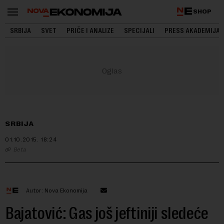
SHOP
SRBIJA
SVET
PRIČE I ANALIZE
SPECIJALI
PRESS AKADEMIJA
SRBIJA
01.10.2015.
18:24
Beta
Autor: Nova Ekonomija
Bajatović: Gas još jeftiniji sledeće