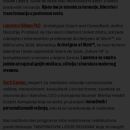
obuke Lidera. Suzie se ističe kao nezaobilazni akter u svetu
poslovnih inovacija.
Njeno ime je sinonim za inovacije, liderstvo i
transformaciju u poslovnom svetu.
Laurence Hillman PhD
, Archetypal Coach and Consultant, doktor
filozofije, Profesor na Harvard i Oksford Univerzitetu, održaće
značajno i interesantno predavanje Archetypes at Work™, na
BBForumu 2024. Workshop
Archetypes at Work™,
se bavi temom
liderstva i kako osposobiti lidere da budu „future fit“ u
kompleksnom vremenu u kojem živimo.
Laurence se smatra
jednim od najznačajnijih mislilaca, učitelja i stvaralaca modernog
vremena.
Gerti Saumer
,
ekspert za mentalno zdravlje i emocionalne
veštine, menadžment konsultant i izvršni trener, savetnik za
neuronauku i liderstvo, CEO u kompaniji Saumer Mental Health
GmbH, kompaniji koja se ističe pružanjem
inovativnih i
personalizovanih rešenja,
bilo kroz savetovanje ili radionice.
Kao sastavni deo programa biće realizovana i ekskluzivna
panel diskusija “INSPIRATIVNI LIDERI REGIONA” koja će okupiti