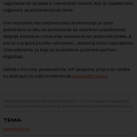
regionalne stručnjake iz relevantnih oblasti, koji će zajedno dati
odgovore na aktuelne biznis teme.
Ova nezaobilazna međunarodna konferencija pružiće
jedinstvenu priliku za povezivanje sa uspešnim pojedincima,
deljenje iskustava i stvaranje nezaboravnih poslovnih prilika. A
sve to u prijatnoj konfer atmosferi, uskusnoj hrani i specijalnim
iznenađenjima za koje su se posebno pobrinuli partneri
događaja.
Detalji o Forumu, predavačima, VIP sesijama, prijavi za učešće
su dostupni na sajtu konferencije
www.bbforum.rs
Preuzimanje delova teksta je dozvoljeno, ali uz obavezno navođenje
izvora i uz postavljanje linka ka izvornom tekstu na novaekonomija.rs
TEMA:
KONFERENCIJE