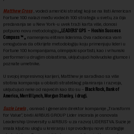
Matthew Cross
, vodeći američki strateg koji se na listi American
Fortune 100 nalazi među vodećih 100 stratega u svetu, za čija
predavanja se u New York-u uvek traži karta više, donosi
potpuno novu metodologiju,
„LEADERS’ GPS – Hoshin Success
Compass ™ „
namenjenu elitnim liderima. Ova radionica vam
omogućava da otkrijete metodologiju koju primenjuju lideri u
Fortune 100 kompanijama, olimpijski sportisti, kao i vrhunski
performeri u drugim oblastima, uključujući holivudske glumce i
poznate umetnike.
U svojoj impresivnoj karijeri, Matthew je sarađivao sa više
stotina kompanija u oblasti strateškog planiranja i razvoja,
uključujući neke od najvećih kao što su –
Black Rock, Bank of
America, Merrill Lynch, Morgan Stanley, i drugi.
Suzie Lewis
,
osnivač i generalni direktor kompanije „Transform
for Value“, bivši AIRBUS GROUP Lider inicirala je osnovala
Leadership University u AIRBUS-u za razvoj LIDERSTVA. Suzie je
imala ključnu ulogu u kreiranju i sprovođenju nove strategije