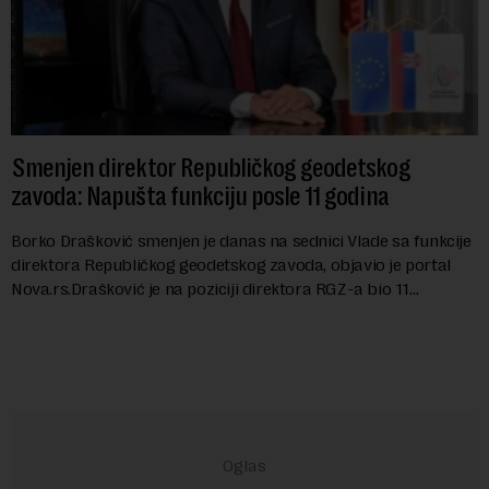
Smenjen direktor Republičkog geodetskog
zavoda: Napušta funkciju posle 11 godina
Borko Drašković smenjen je danas na sednici Vlade sa funkcije
direktora Republičkog geodetskog zavoda, objavio je portal
Nova.rs.Drašković je na poziciji direktora RGZ-a bio 11
godina.Kako piše Nova....