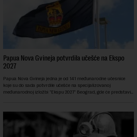
Papua Nova Gvineja potvrdila učešće na Ekspo
2027
Papua Nova Gvineja jedna je od 141 međunarodne učesnice
koje su do sada potvrdile učešće na specijalizovanoj
međunarodnoj izložbi "Ekspu 2027" Beograd, gde će predstaviti
i kao državu sa najvećom jezičkom ra...