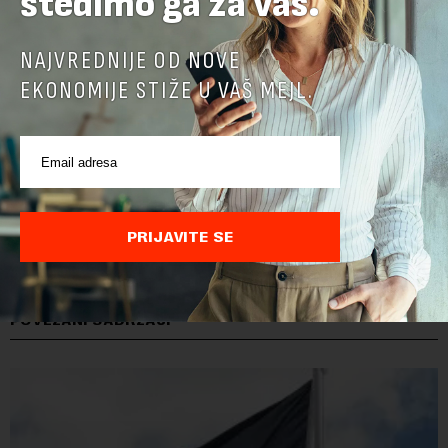
štedimo ga za vas.
NAJVREDNIJE OD NOVE
EKONOMIJE STIŽE U VAŠ MEJL.
PRIJAVITE SE
POVEZANI SADRŽAJI