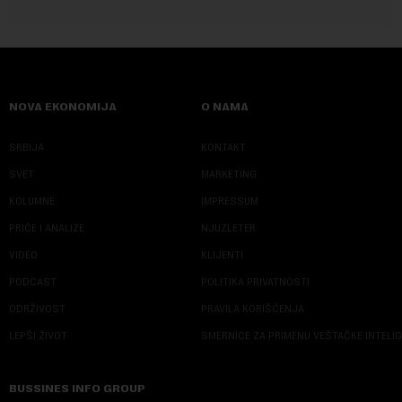
NOVA EKONOMIJA
O NAMA
SRBIJA
KONTAKT
SVET
MARKETING
KOLUMNE
IMPRESSUM
PRIČE I ANALIZE
NJUZLETER
VIDEO
KLIJENTI
PODCAST
POLITIKA PRIVATNOSTI
ODRŽIVOST
PRAVILA KORIŠĆENJA
LEPŠI ŽIVOT
SMERNICE ZA PRIMENU VEŠTAČKE INTELI
BUSSINES INFO GROUP