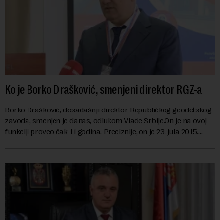
Ko je Borko Drašković, smenjeni direktor RGZ-a
Borko Drašković, dosadašnji direktor Republičkog geodetskog
zavoda, smenjen je danas, odlukom Vlade Srbije.On je na ovoj
funkciji proveo čak 11 godina. Preciznije, on je 23. jula 2015.
izabran za v.d. di...