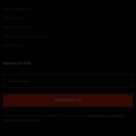
ONLINE EDUKACIJE
IZDAVAŠTVO
MEDIJSKE OBUKE
ORGANIZACIJA DOGADJAJA
EKONOM I JA
NEWSLETTER
PRIJAVITE SE
Ova stranica je zaštićena sa reCAPTCHA i primenjuju se
Google Politika privatnosti
i
Uslovi korišćenja usluge