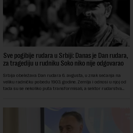
Sve pogibije rudara u Srbiji: Danas je Dan rudara,
za tragediju u rudniku Soko niko nije odgovarao
Srbija obeležava Dan rudara 6. avgusta, u znak sećanja na
veliku radničku pobedu 1903. godine. Zemlja i odnosi u njoj od
tada su se nekoliko puta transformisali, a sektor rudarstva
danas karakterišu velike r...