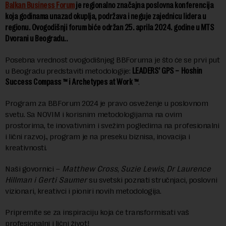
Balkan Business Forum
je regionalno značajna poslovna konferencija
koja godinama unazad okuplja, podržava i neguje zajednicu lidera u
regionu. Ovogodišnji forum biće održan 25. aprila 2024. godine u MTS
Dvorani u Beogradu..
Posebna vrednost ovogodišnjeg BBForuma je što će se prvi put
u Beogradu predstaviti metodologije:
LEADERS’ GPS –
Hoshin
Success Compass ™ i Archetypes at Work ™
.
Program za BBForum 2024 je pravo osveženje u poslovnom
svetu. Sa NOVIM i korisnim metodologijama na ovim
prostorima, te inovativnim i svežim pogledima na profesionalni
i lični razvoj., program je na preseku biznisa, inovacija i
kreativnosti.
Naši govornici –
Matthew Cross
,
Suzie Lewis
,
Dr Laurence
Hillman i Gerti Saumer
su svetski poznati stručnjaci, poslovni
vizionari, kreativci i pioniri novih metodologija.
Pripremite se za inspiraciju koja će transformisati vaš
profesionalni i lični život!