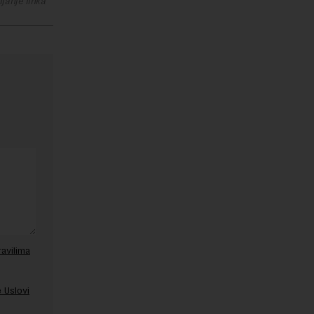
janje linka
ravilima
 Uslovi