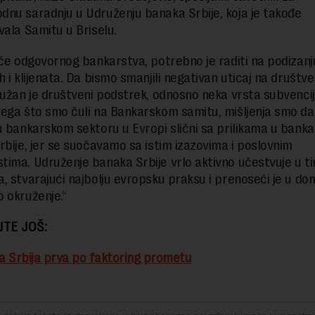
nu saradnju u Udruženju banaka Srbije, koja je takođe
vala Samitu u Briselu.
iče odgovornog bankarstva, potrebno je raditi na podizanju
h i klijenata. Da bismo smanjili negativan uticaj na društv
nužan je društveni podstrek, odnosno neka vrsta subvencij
ega što smo čuli na Bankarskom samitu, mišljenja smo da
u bankarskom sektoru u Evropi slični sa prilikama u bank
rbije, jer se suočavamo sa istim izazovima i poslovnim
ima. Udruženje banaka Srbije vrlo aktivno učestvuje u t
, stvarajući najbolju evropsku praksu i prenoseći je u d
 okruženje.“
JTE JOŠ:
 Srbija prva po faktoring prometu