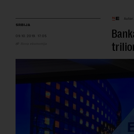
Autor
SRBIJA
Banka
09.10.2019.
17:05
trili
Nova ekonomija