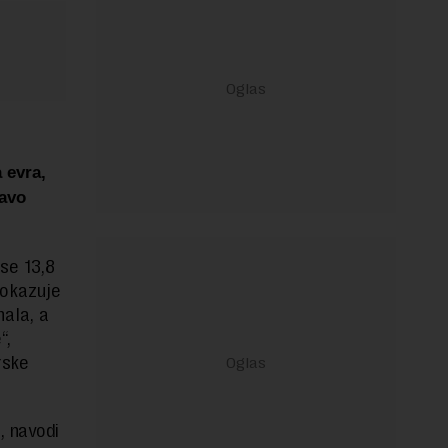
a evra,
ravo
se 13,8
pokazuje
nala, a
“,
rske
, navodi