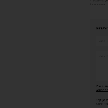
Preuzimanje 
ka izvornom
OSTAVI
Pre sla
korišćen
Sajt je
Korišće