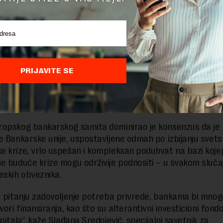
mo potvrdu da u uslovima okruženja koje se menja, nove m
raju najviše u digitalnoj sferi usmerenoj ka klijentu i zah
e, kao što su Open Data, FinTech i RegTech. Sve veću pažnj
dgovornog bankarstva (Responsible Banking) koji podrazu
nansiranje, ali i pojam cirkularne ekonomije u finansijskom
PRIJAVITE SE
izazovima bankarski sektor smatra sprečavanje svih vrst
kih prevara, finansiranja terorizma i pranja novca, kao i s
egulative na svakodnevno poslovanje.“
opskog bankarskog samita dominirao je konsenzus da je
e Bankarske unije, uspostavljene odmah po izbijanju svets
 krize, vrlo uspešan i kompleksan poduhvat na bazi koje
e buduće krize mogu održivije podnositi – u svakom sluča
eskih obveznika.
u pitanju zadovoljenje potreba privrede, bankama bi mnogo
vori finansiranja, kao što su alterantivni investicioni fondov
pitala“, kaže Slađana Sredojević, specijalni savetnik za