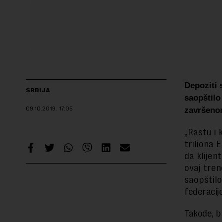
Depoziti s
SRBIJA
saopštilo
09.10.2019.
17:05
završeno
„Rastu i 
triliona 
da klijen
ovaj tren
saopštilo
federacije
Takođe, b