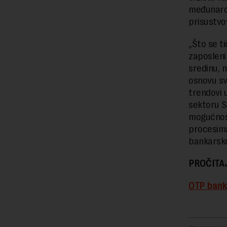
međunarod
prisustvo
„Što se t
zaposleni
sredinu, 
osnovu sv
trendovi 
sektoru S
mogućnost
procesima
bankarsko
PROČITA
OTP banka