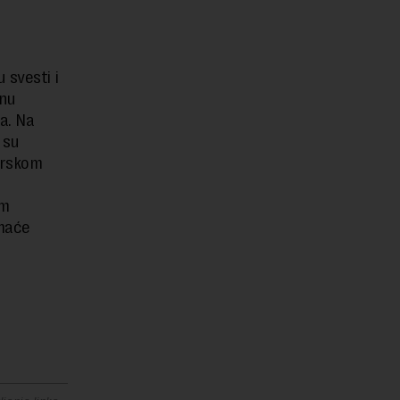
 svesti i
enu
a. Na
 su
arskom
im
omaće