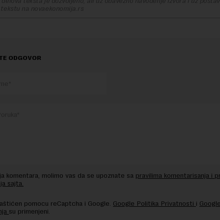
delova teksta je dozvoljeno, ali uz obavezno navođenje izvora i uz postavl
 tekstu na novaekonomija.rs
TE ODGOVOR
nja komentara, molimo vas da se upoznate sa
pravilima komentarisanja i p
ja sajta.
 zaštićen pomocu reCaptcha i Google.
Google Politika Privatnosti
i
Google
nja
su primenjeni.