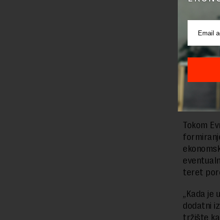
„Dobili s
banke otva
regulativ
i pojam o
održivo fi
Najvećim 
finansijs
uticaja r
Tokom Evr
formiranj
ekonomske
eventualn
teret por
„Kada je 
dodatni iz
tržište ka