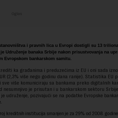
tanovništva i pravnih lica u Evropi dostigli su 13 trilion
 je Udruženje banaka Srbije nakon prisustvovanja na up
m Evropskom bankarskom samitu.
krediti ka građanima i preduzećima iz EU i oni sada izno
EUR (2,3% više nego godinu dana ranije). Statistika EU 
ti sve više komuniciraju sa bankama preko digitalnih ka
d nesumnjivo je prisutan i u bankarskom sektoru Srbije
 je udruženje, pozivajući se na
podatke Evropske banka
.
roj kreditnih institucija smanjen je za 29% od 2008. godine