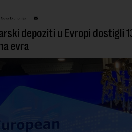
: Nova Ekonomija
rski depoziti u Evropi dostigli 1
ona evra