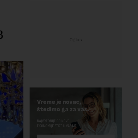
3
Vreme je novac,
štedimo ga za vas.
NAJVREDNIJE OD NOVE
EKONOMIJE STIŽE U VAŠ MEJL.