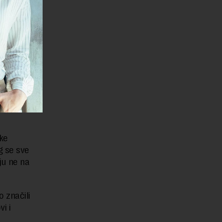
ogućnosti
tevima
u privlači
meva i
 svetu.
a
tepen
ke
g se sve
ju ne na
 značili
i i