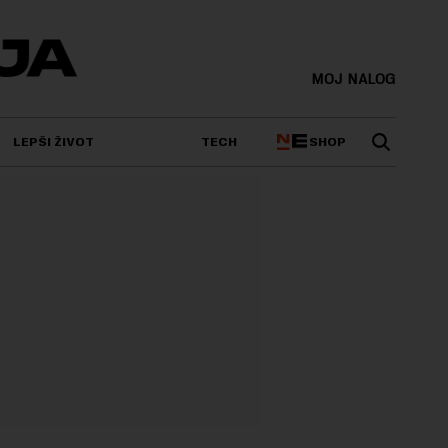
MOJ NALOG
SHOP
LEPŠI ŽIVOT
TECH