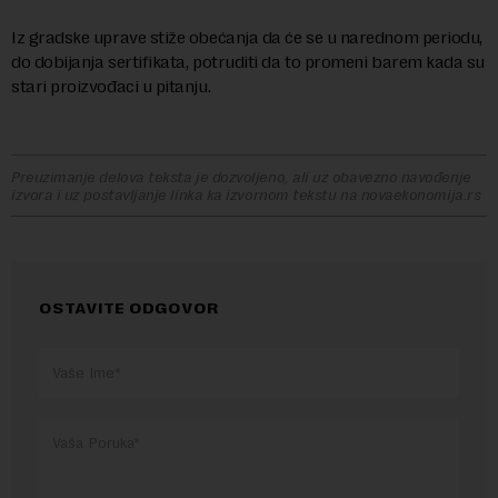
Iz gradske uprave stiže obećanja da će se u narednom periodu,
do dobijanja sertifikata, potruditi da to promeni barem kada su
stari proizvođaci u pitanju.
Preuzimanje delova teksta je dozvoljeno, ali uz obavezno navođenje
izvora i uz postavljanje linka ka izvornom tekstu na novaekonomija.rs
OSTAVITE ODGOVOR