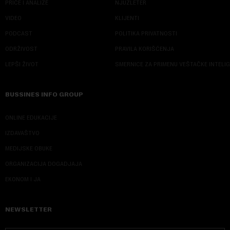
PRIČE I ANALIZE
NJUZLETER
VIDEO
KLIJENTI
PODCAST
POLITIKA PRIVATNOSTI
ODRŽIVOST
PRAVILA KORIŠĆENJA
LEPŠI ŽIVOT
SMERNICE ZA PRIMENU VEŠTAČKE INTELI
BUSSINES INFO GROUP
ONLINE EDUKACIJE
IZDAVAŠTVO
MEDIJSKE OBUKE
ORGANIZACIJA DOGADJAJA
EKONOM I JA
NEWSLETTER