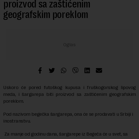
proizvod sa zaštićenim
geografskim poreklom
Uskoro će pored futoškog kupusa i fruškogorskog lipovog
meda, i šargarepa biti proizvod sa zaštićenim geografskim
poreklom.
Pod nazivom begečka šargarepa, ona će se prodavati u Srbiji i
inostranstvu.
Za manje od godinu dana, šargarepe iz Begeča će u svet, sa