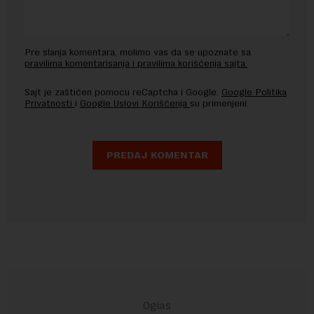
Pre slanja komentara, molimo vas da se upoznate sa
pravilima komentarisanja i pravilima korišćenja sajta.
Sajt je zaštićen pomocu reCaptcha i Google.
Google Politika
Privatnosti
i
Google Uslovi Korišćenja
su primenjeni.