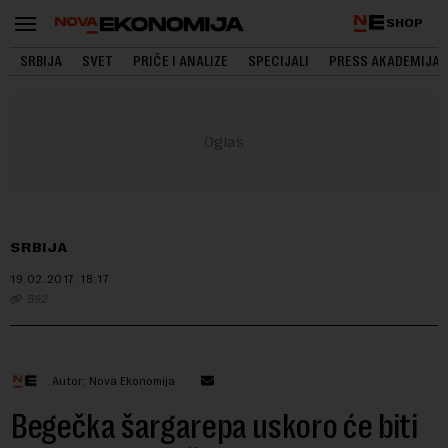
SHOP
SRBIJA
SVET
PRIČE I ANALIZE
SPECIJALI
PRESS AKADEMIJA
SRBIJA
19.02.2017.
18:17
B92
Autor: Nova Ekonomija
Begečka šargarepa uskoro će biti