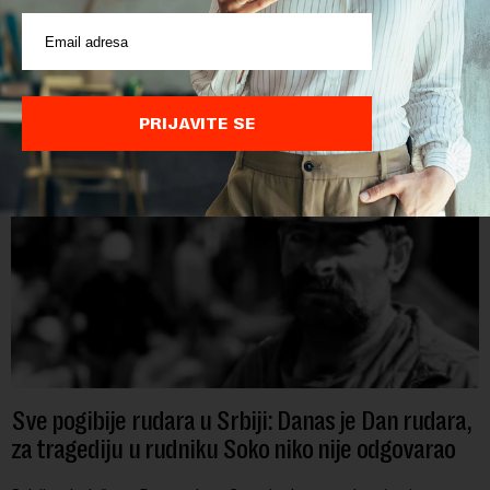
Papua Nova Gvineja jedna je od 141 međunarodne učesnice
koje su do sada potvrdile učešće na specijalizovanoj
međunarodnoj izložbi "Ekspu 2027" Beograd, gde će predstaviti
i kao državu sa najvećom jezičkom ra...
PRIJAVITE SE
Sve pogibije rudara u Srbiji: Danas je Dan rudara,
za tragediju u rudniku Soko niko nije odgovarao