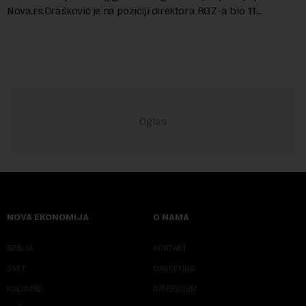
Nova.rs.Drašković je na poziciji direktora RGZ-a bio 11
godina.Kako piše Nova....
NOVA EKONOMIJA
O NAMA
SRBIJA
KONTAKT
SVET
MARKETING
KOLUMNE
IMPRESSUM