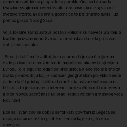
oznakom zaštićeno geografsko poreklo. Ona se i do sada
izvozila i svojim ukusom i kvalitetom osvajala evropsko ali i
svetsko tržište, ali do kraja godine će to biti znatno lakše i uz
pomoć grada Novog Sada.
Volja lokalne samouprave postoji, količine su najveće u Srbiji, a
kvalitet je izvanredan. Sve su to preduslovi da neki proizvod
dobije ovu oznaku.
„Bitna je količina i kvalitet, iako znamo da je ova šargarepa
ovde po kvalitetu možda među najboljima ako ne i najbolja u
Evropi. To je sigurno jedan od preduslova a ono što je bitno za
svaku proizvodnju koji je zaštićen geografskim poreklom jeste
da ima lakši pristup tržištu da može da ostvari veću cenu na
tržistu a to je naravno u interesu i proizvođaca ali i u interesu
grada Novog Sada“, kaže Milorad Radojevic član gradskog veća,
Novi Sad.
Dok se i zvanično ne dobiju sertifikati, povrtari iz Begeča se
nadaju da će se rešiti i problem zemlje koje za njih nema
dovoljno.