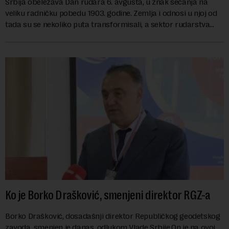
Srbija obeležava Dan rudara 6. avgusta, u znak sećanja na
veliku radničku pobedu 1903. godine. Zemlja i odnosi u njoj od
tada su se nekoliko puta transformisali, a sektor rudarstva
danas karakterišu velike r...
Ko je Borko Drašković, smenjeni direktor RGZ-a
Borko Drašković, dosadašnji direktor Republičkog geodetskog
zavoda, smenjen je danas, odlukom Vlade Srbije.On je na ovoj