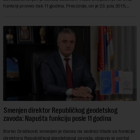
funkciji proveo čak 11 godina. Preciznije, on je 23. jula 2015.
izabran za v.d. di...
Smenjen direktor Republičkog geodetskog
zavoda: Napušta funkciju posle 11 godina
Borko Drašković smenjen je danas na sednici Vlade sa funkcije
direktora Republičkog geodetskog zavoda, objavio je portal