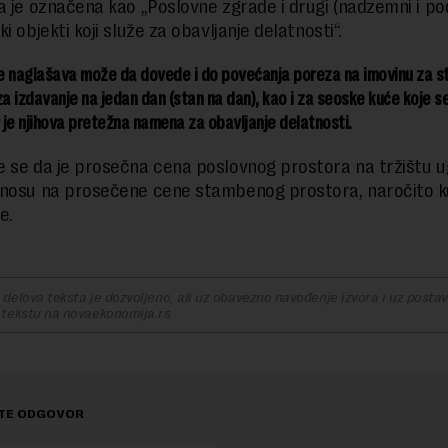
a je označena kao „Poslovne zgrade i drugi (nadzemni i p
i objekti koji služe za obavljanje delatnosti“.
e naglašava može da dovede i do povećanja poreza na imovinu za st
za izdavanje na jedan dan (stan na dan), kao i za seoske kuće koje s
r je njihova pretežna namena za obavljanje delatnosti.
 se da je prosečna cena poslovnog prostora na tržištu 
nosu na prosečene cene stambenog prostora, naročito k
e.
delova teksta je dozvoljeno, ali uz obavezno navođenje izvora i uz postavl
 tekstu na novaekonomija.rs
TE ODGOVOR