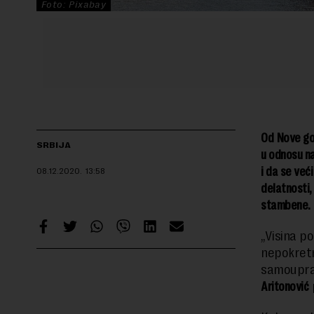
Foto: Pixabay
Od Nove god
SRBIJA
u odnosu na
i da se već
08.12.2020.
13:58
delatnosti,
stambene.
„Visina p
nepokretn
samoupra
Aritonović