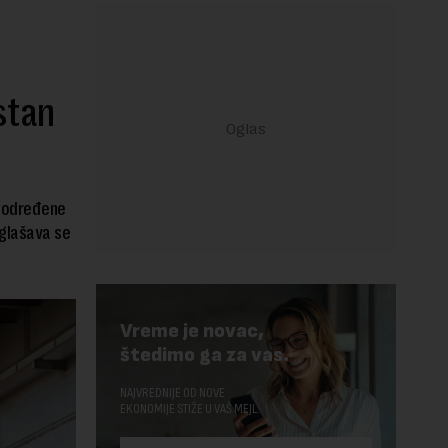
stan
u određene
aglašava se
Vreme je novac,
štedimo ga za vas.
NAJVREDNIJE OD NOVE
EKONOMIJE STIŽE U VAŠ MEJL.