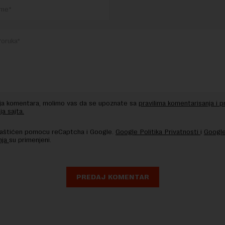
nja komentara, molimo vas da se upoznate sa
pravilima komentarisanja i p
ja sajta.
 zaštićen pomocu reCaptcha i Google.
Google Politika Privatnosti
i
Google
nja
su primenjeni.