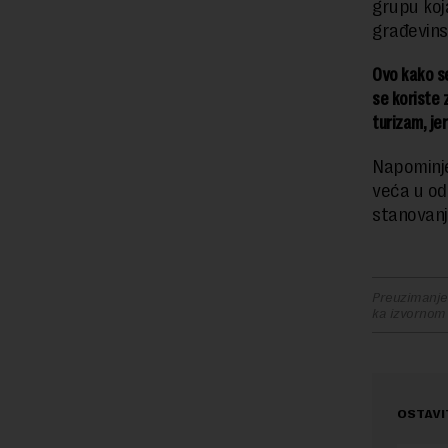
grupu koj
građevinsk
Ovo kako s
se koriste 
turizam, je
Napominje
veća u od
stanovanj
Preuzimanje 
ka izvornom
OSTAVI