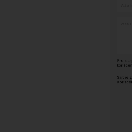
Pre sla
korišćen
Sajt je
Korišće