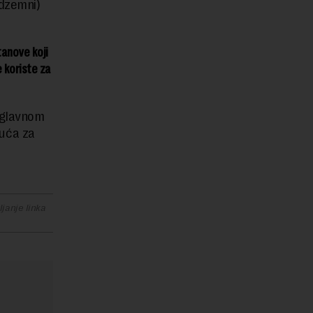
odzemni)
anove koji
e koriste za
uglavnom
uća za
janje linka