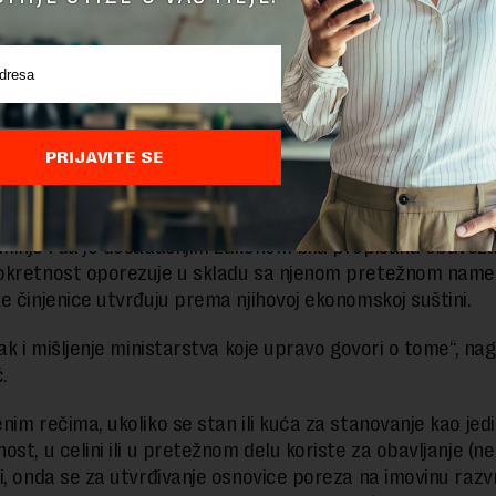
naglašava Aritonović, znači da se za stan u kome se obavlj
i koriste prosečne cene koje važe za poslovne zgrade, a 
cene koje važe za stanove.
biti drastično u opštinama, odnosno zonama u tim opštinama u koji
PRIJAVITE SE
ene poslovnog prostora znatno veće u odnosu na cene stambenog 
čaj u opštini Novi Beograd)“
, napominje Gordana Aritonović.
inje i da je dosadašnjim zakonom bila propisana obaveza
okretnost oporezuje u skladu sa njenom pretežnom name
e činjenice utvrđuju prema njihovoj ekonomskoj suštini.
čak i mišljenje ministarstva koje upravo govori o tome“, na
.
nim rečima, ukoliko se stan ili kuća za stanovanje kao jed
st, u celini ili u pretežnom delu koriste za obavljanje (ne
i, onda se za utvrđivanje osnovice poreza na imovinu razv