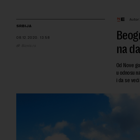
Autor
SRBIJA
Beogr
08.12.2020.
13:58
na d
Biznis.rs
Od Nove god
u odnosu na
i da se veći