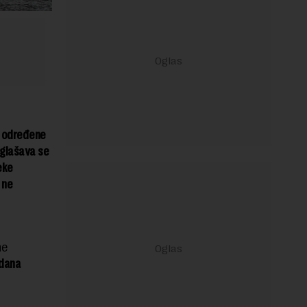
u određene
aglašava se
eke
 ne
ne
dana