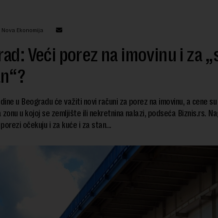
: Nova Ekonomija
ad: Veći porez na imovinu i za „
an“?
ine u Beogradu će važiti novi računi za porez na imovinu, a cene s
 zonu u kojoj se zemljište ili nekretnina nalazi, podseća Biznis.rs. N
 porezi očekuju i za kuće i za stan...