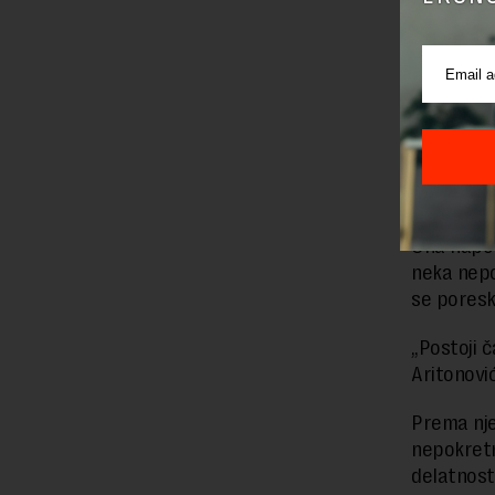
To, kako 
delatnost
prosečne 
„Ovo može 
prosečne c
(što je slu
Ona napom
neka nep
se poresk
„Postoji 
Aritonović
Prema nje
nepokretno
delatnost