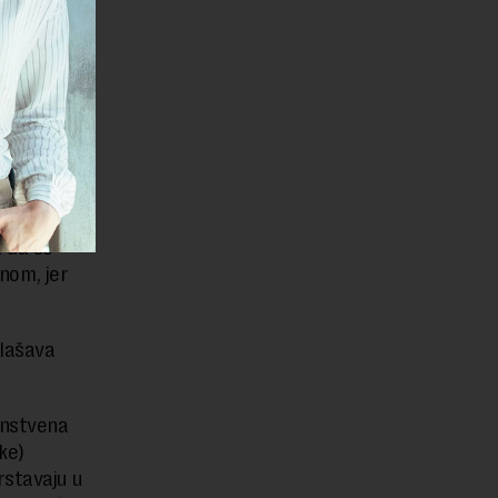
aju neke
ne
ma su
prostora
 da se
nom, jer
glašava
instvena
ke)
rstavaju u