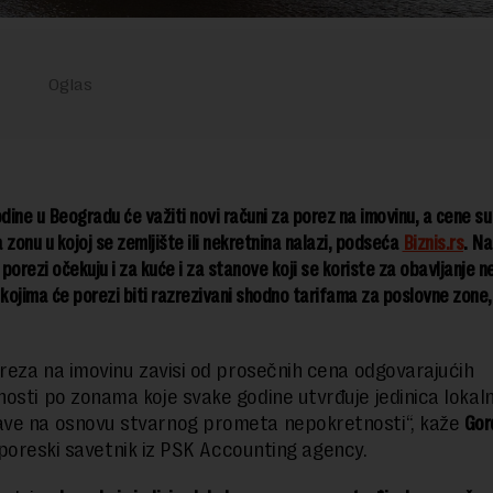
ine u Beogradu će važiti novi računi za porez na imovinu, a cene s
 zonu u kojoj se zemljište ili nekretnina nalazi, podseća
Biznis.rs
. N
i porezi očekuju i za kuće i za stanove koji se koriste za obavljanje n
 kojima će porezi biti razrezivani shodno tarifama za poslovne zone,
oreza na imovinu zavisi od prosečnih cena odgovarajućih
osti po zonama koje svake godine utvrđuje jedinica lokal
ve na osnovu stvarnog prometa nepokretnosti“, kaže
Gor
poreski savetnik iz PSK Accounting agency.