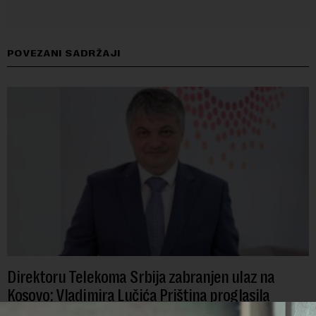
POVEZANI SADRŽAJI
Direktoru Telekoma Srbija zabranjen ulaz na
Kosovo: Vladimira Lučića Priština proglasila
personom non grata