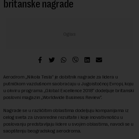
britanske nagrade
Aerodrom „Nikola Tesla“ je dobitnik nagrade za lidera u
putničkom vazdušnom saobraćaju u Jugoistočnoj Evropi, koju
u okviru programa „Global Excellence 2018“ dodeljuje britanski
poslovni magazin „Worldwide Business Review“.
Nagrade se u različitim oblastima dodeljuju kompanijama iz
celog sveta za izvanredne rezultate i koje inovativnošću u
poslovanju predstavljaju lidere u svojim oblastima, navodi se u
saopštenju beogradskog aerodroma.