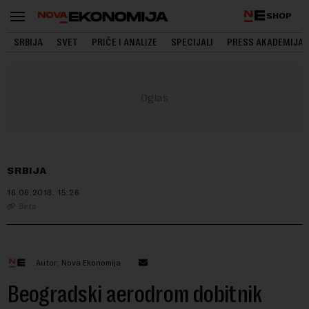
SHOP
SRBIJA
SVET
PRIČE I ANALIZE
SPECIJALI
PRESS AKADEMIJA
SRBIJA
16.06.2018.
15:26
Beta
Autor: Nova Ekonomija
Beogradski aerodrom dobitnik