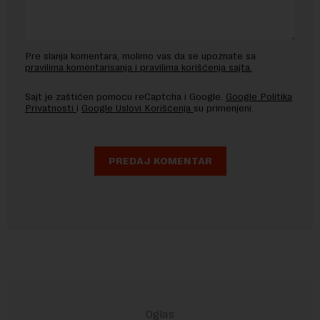
Pre slanja komentara, molimo vas da se upoznate sa
pravilima komentarisanja i pravilima korišćenja sajta.
Sajt je zaštićen pomocu reCaptcha i Google.
Google Politika
Privatnosti
i
Google Uslovi Korišćenja
su primenjeni.