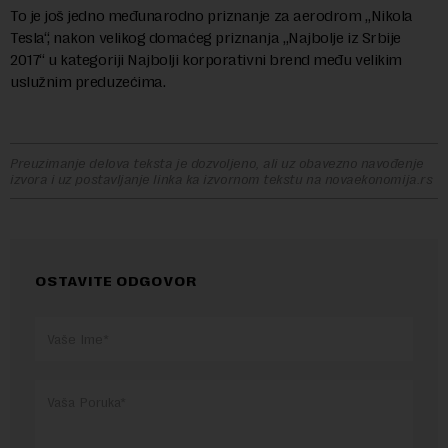
To je još jedno međunarodno priznanje za aerodrom „Nikola
Tesla“, nakon velikog domaćeg priznanja „Najbolje iz Srbije
2017“ u kategoriji Najbolji korporativni brend među velikim
uslužnim preduzećima.
Preuzimanje delova teksta je dozvoljeno, ali uz obavezno navođenje
izvora i uz postavljanje linka ka izvornom tekstu na novaekonomija.rs
OSTAVITE ODGOVOR