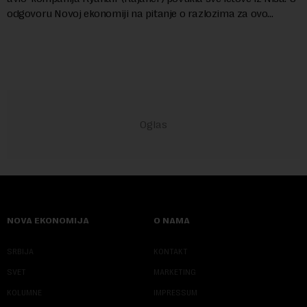
odgovoru Novoj ekonomiji na pitanje o razlozima za ovo
povlačenje, ovaj avio-gigant...
NOVA EKONOMIJA
O NAMA
SRBIJA
KONTAKT
SVET
MARKETING
KOLUMNE
IMPRESSUM