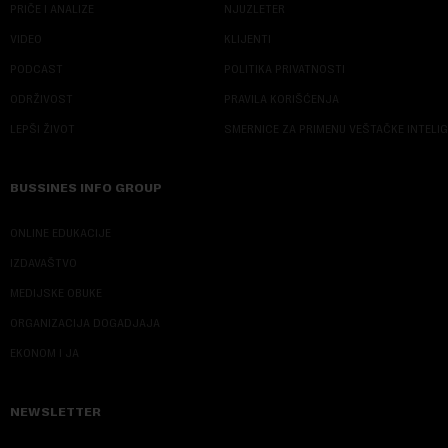
PRIČE I ANALIZE
NJUZLETER
VIDEO
KLIJENTI
PODCAST
POLITIKA PRIVATNOSTI
ODRŽIVOST
PRAVILA KORIŠĆENJA
LEPŠI ŽIVOT
SMERNICE ZA PRIMENU VEŠTAČKE INTELI
BUSSINES INFO GROUP
ONLINE EDUKACIJE
IZDAVAŠTVO
MEDIJSKE OBUKE
ORGANIZACIJA DOGADJAJA
EKONOM I JA
NEWSLETTER