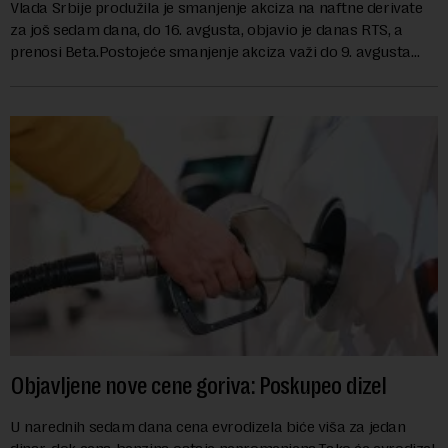
Vlada Srbije produžila je smanjenje akciza na naftne derivate
za još sedam dana, do 16. avgusta, objavio je danas RTS, a
prenosi Beta.Postojeće smanjenje akciza važi do 9. avgusta
kao mera ublažavanja po...
Objavljene nove cene goriva: Poskupeo dizel
U narednih sedam dana cena evrodizela biće viša za jedan