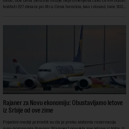
dinar, dok cena benzina ostaje nepromenjena.Tako će evrodizel
koštati 227 dinara po litru. Cena benzina, kao i dosad, biće 202
dinara po litru. ...
Rajaner za Novu ekonomiju: Obustavljamo letove
iz Srbije od ove zime
Pojedini mediji primetili su da je preko sistema rezervacija
avio-kompanija Ryanair (Rajaner) povukla sve letove iz Niša. U