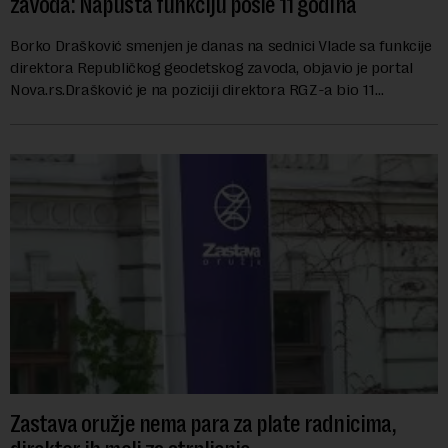
zavoda: Napušta funkciju posle 11 godina
Borko Drašković smenjen je danas na sednici Vlade sa funkcije
direktora Republičkog geodetskog zavoda, objavio je portal
Nova.rs.Drašković je na poziciji direktora RGZ-a bio 11
godina.Kako piše Nova....
Zastava oružje nema para za plate radnicima,