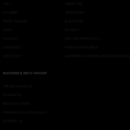
SVET
MARKETING
KOLUMNE
IMPRESSUM
PRIČE I ANALIZE
NJUZLETER
VIDEO
KLIJENTI
PODCAST
POLITIKA PRIVATNOSTI
ODRŽIVOST
PRAVILA KORIŠĆENJA
LEPŠI ŽIVOT
SMERNICE ZA PRIMENU VEŠTAČKE INTELI
BUSSINES INFO GROUP
ONLINE EDUKACIJE
IZDAVAŠTVO
MEDIJSKE OBUKE
ORGANIZACIJA DOGADJAJA
EKONOM I JA