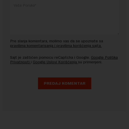
Pre slanja komentara, molimo vas da se upoznate sa
pravilima komentarisanja i pravilima korišćenja sajta.
Sajt je zaštićen pomocu reCaptcha i Google.
Google Politika
Privatnosti
i
Google Uslovi Korišćenja
su primenjeni.