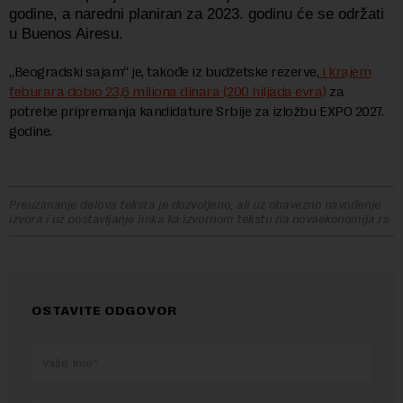
godine, a naredni planiran za 2023. godinu će se održati
u Buenos Airesu.
„Beogradski sajam“ je, takođe iz budžetske rezerve,
i krajem
feburara dobio 23,6 miliona dinara (200 hiljada evra)
za
potrebe pripremanja kandidature Srbije za izložbu EXPO 2027.
godine.
Preuzimanje delova teksta je dozvoljeno, ali uz obavezno navođenje
izvora i uz postavljanje linka ka izvornom tekstu na novaekonomija.rs
OSTAVITE ODGOVOR