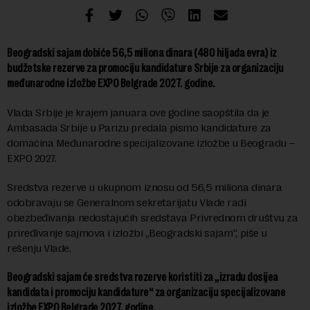
Beogradski sajam dobiće 56,5 miliona dinara (480 hiljada evra) iz
budžetske rezerve za promociju kandidature Srbije za organizaciju
međunarodne izložbe EXPO Belgrade 2027. godine.
Vlada Srbije je krajem januara ove godine saopštila da je
Ambasada Srbije u Parizu predala pismo kandidature za
domaćina Međunarodne specijalizovane izložbe u Beogradu –
EXPO 2027.
Sredstva rezerve u ukupnom iznosu od 56,5 miliona dinara
odobravaju se Generalnom sekretarijatu Vlade radi
obezbeđivanja nedostajućih sredstava Privrednom društvu za
priređivanje sajmova i izložbi „Beogradski sajam“, piše u
rešenju Vlade.
Beogradski sajam će sredstva rezerve koristiti za „izradu dosijea
kandidata i promociju kandidature“ za organizaciju specijalizovane
izložbe EXPO Belgrade 2027. godine.