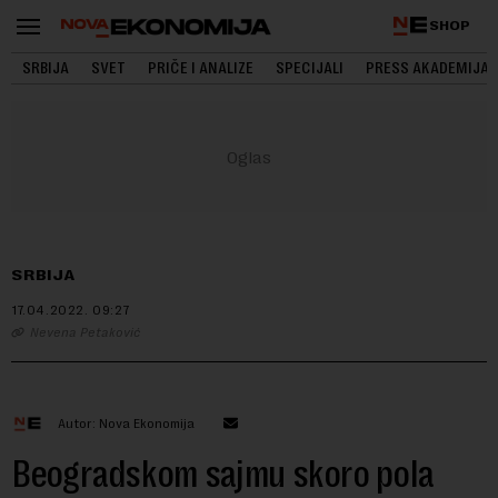
SHOP
SRBIJA
SVET
PRIČE I ANALIZE
SPECIJALI
PRESS AKADEMIJA
SRBIJA
17.04.2022.
09:27
Nevena Petaković
Autor: Nova Ekonomija
Beogradskom sajmu skoro pola