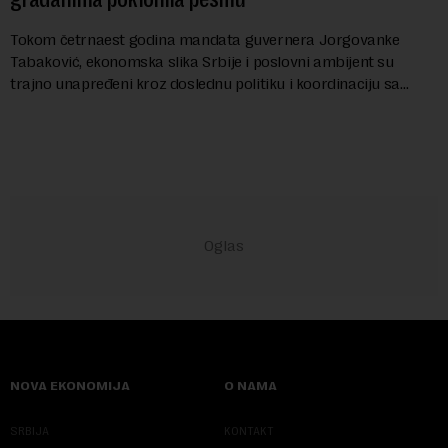
Tokom četrnaest godina mandata guvernera Jorgovanke
Tabaković, ekonomska slika Srbije i poslovni ambijent su
trajno unapređeni kroz doslednu politiku i koordinaciju sa
Vladom, saopštila je Narodna banka Srbi...
NOVA EKONOMIJA
O NAMA
SRBIJA
KONTAKT