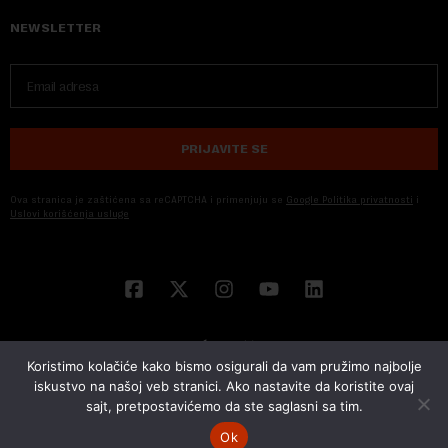
NEWSLETTER
PRIJAVITE SE
Ova stranica je zaštićena sa reCAPTCHA i primenjuju se
Google Politika privatnosti
i
Uslovi korišćenja usluge
Koristimo kolačiće kako bismo osigurali da vam pružimo najbolje
iskustvo na našoj veb stranici. Ako nastavite da koristite ovaj
sajt, pretpostavićemo da ste saglasni sa tim.
© 2026 NOVA EKONOMIJA | SVA PRAVA ZADŽANA | DEVELOPED BY
CUBES
Ok