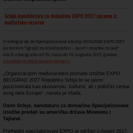
Srbija kandidaturu za domaćina EXPO 2027 sprema iz
budžetske rezerve
Predlog je da se Specijalizovana izložba BEOGRAD EXPO 2027
sa temom “Igra(j) za čovečanstvo – sport i muzika za sve”
održi u Beogradu od 15. maja do 15. avgusta 2027. godine,
saopštila je Vlada krajem januara.
„Organizacijom međunarodno priznate izložbe EXPO
BEOGRAD 2027 Republika Srbija bi se jasno
pozicionirala kao ekonomski, kulturni, ali i politički centar
ovog dela Evrope“, navela je Vlada.
Osim Srbije, kanidaturu za domaćina Specijalizovane
izložbe predali su američka država Minesota i
Tajland.
Prethodni specijalizovani EXPO je održan u Astani 2017.