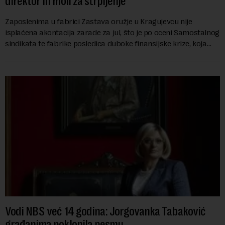
direktor ih moli za strpljenje
Zaposlenima u fabrici Zastava oružje u Kragujevcu nije
isplaćena akontacija zarade za jul, što je po oceni Samostalnog
sindikata te fabrike posledica duboke finansijske krize, koja
ugrožava egzistenciju 2.20...
Vodi NBS već 14 godina: Jorgovanka Tabaković
građanima poklonila pesmu