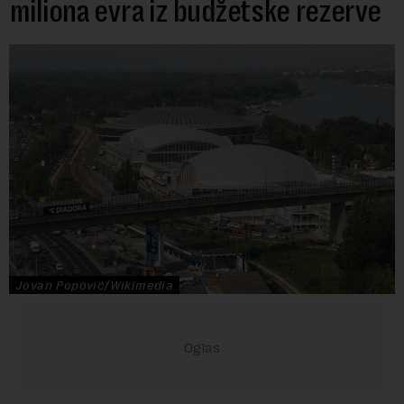
miliona evra iz budžetske rezerve
Jovan Popović/Wikimedia