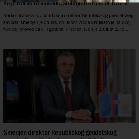
Ko je Borko Drašković, smenjeni direktor RGZ-a
Borko Drašković, dosadašnji direktor Republičkog geodetskog
zavoda, smenjen je danas, odlukom Vlade Srbije.On je na ovoj
funkciji proveo čak 11 godina. Preciznije, on je 23. jula 2015.
izabran za v.d. di...
Smenjen direktor Republičkog geodetskog