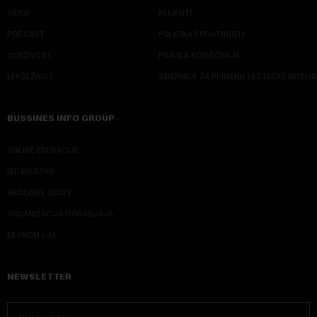
VIDEO
KLIJENTI
PODCAST
POLITIKA PRIVATNOSTI
ODRŽIVOST
PRAVILA KORIŠĆENJA
LEPŠI ŽIVOT
SMERNICE ZA PRIMENU VEŠTAČKE INTELI
BUSSINES INFO GROUP
ONLINE EDUKACIJE
IZDAVAŠTVO
MEDIJSKE OBUKE
ORGANIZACIJA DOGADJAJA
EKONOM I JA
NEWSLETTER