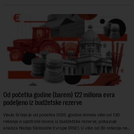
hrane biljnog porekla, te da k...
Od početka godine (barem) 122 miliona evra
podeljeno iz budžetske rezerve
Vlada Srbije je od početka 2026. godine donela više od 130
rešenja o upotrebi novca iz budžetske rezerve, pokazuje
analiza Radija Slobodne Evrope (RSE). U više od 30 rešenja ne