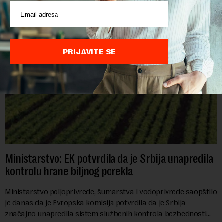
POVEZANI SADRŽAJI
PRIJAVITE SE
Ministarstvo: EK potvrdila da je Srbija unapredila
kontrolu hrane biljnog porekla
Ministarstvo poljoprivrede, šumarstva i vodoprivrede saopštilo
je danas da je Evropska komisija potvrdila da je Srbija
značajno unapredila sistem službenih kontrola bezbednosti