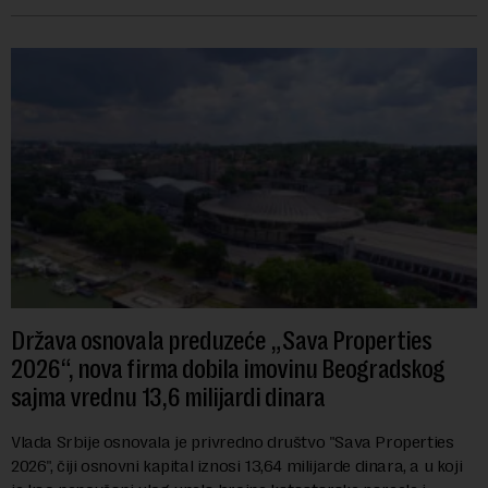
navodi se tačan iznos koji će ...
Država osnovala preduzeće „Sava Properties
2026“, nova firma dobila imovinu Beogradskog
sajma vrednu 13,6 milijardi dinara
Vlada Srbije osnovala je privredno društvo "Sava Properties
2026", čiji osnovni kapital iznosi 13,64 milijarde dinara, a u koji