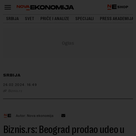
SHOP
SRBIJA
SVET
PRIČE I ANALIZE
SPECIJALI
PRESS AKADEMIJA
SRBIJA
26.02.2024.
16:49
Biznis.rs
Autor: Nova ekonomija
Biznis.rs: Beograd prodao udeo u