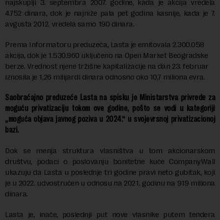
najskuplji 3. septembra 2007. godine, kada je akcija vredela
4.752 dinara, dok je najniže pala pet godina kasnije, kada je 7.
avgusta 2012. vredela samo 190 dinara.
Prema Informatoru preduzeća, Lasta je emitovala 2.300.058
akcija, dok je 1.530.960 uključeno na Open Market Beogradske
berze. Vrednost njene tržišne kapitalizacije na dan 23. februar
iznosila je 1,26 milijardi dinara odnosno oko 10,7 miliona evra.
Saobraćajno preduzeće Lasta na spisku je Ministarstva privrede za
moguću privatizaciju tokom ove godine, pošto se vodi u kategoriji
„moguća objava javnog poziva u 2024.“ u svojevrsnoj privatizacionoj
bazi.
Dok se menja struktura vlasništva u tom akcionarskom
društvu, podaci o poslovanju bonitetne kuće CompanyWall
ukazuju da Lasta u poslednje tri godine pravi neto gubitak, koji
je u 2022. udvostručen u odnosu na 2021. godinu na 919 miliona
dinara.
Lasta je, inače, poslednji put nove vlasnike putem tendera