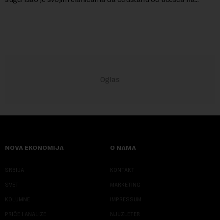
predstojećem Sajmu knjiga. Vrem...
NOVA EKONOMIJA
O NAMA
SRBIJA
KONTAKT
SVET
MARKETING
KOLUMNE
IMPRESSUM
PRIČE I ANALIZE
NJUZLETER