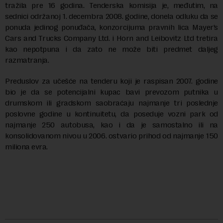
tražila pre 16 godina. Tenderska komisija je, međutim, na
sednici održanoj 1. decembra 2008. godine, donela odluku da se
ponuda jedinog ponuđača, konzorcijuma pravnih lica Mayer’s
Cars and Trucks Company Ltd. i Horn and Leibovitz Ltd tretira
kao nepotpuna i da zato ne može biti predmet daljeg
razmatranja.
Preduslov za učešće na tenderu koji je raspisan 2007. godine
bio je da se potencijalni kupac bavi prevozom putnika u
drumskom ili gradskom saobraćaju najmanje tri poslednje
poslovne godine u kontinuitetu, da poseduje vozni park od
najmanje 250 autobusa, kao i da je samostalno ili na
konsolidovanom nivou u 2006. ostvario prihod od najmanje 150
miliona evra.