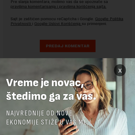
Pre slanja komentara, molimo vas da se upoznate sa
pravilima komentarisanja i pravilima korišćenja sajta.
Sajt je zaštićen pomocu reCaptcha i Google.
Google Politika
Privatnosti
i
Google Uslovi Korišćenja
su primenjeni.
x
Vreme je novac,
štedimo ga za vas.
NAJVREDNIJE OD NOVE
EKONOMIJE STIŽE U VAŠ MEJL.