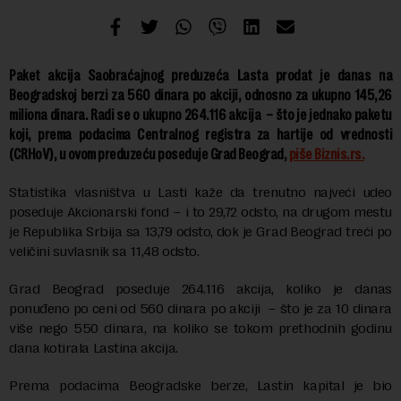
Paket akcija Saobraćajnog preduzeća Lasta prodat je danas na
Beogradskoj berzi za 560 dinara po akciji, odnosno za ukupno 145,26
miliona dinara. Radi se o ukupno 264.116 akcija – što je jednako paketu
koji, prema podacima Centralnog registra za hartije od vrednosti
(CRHoV), u ovom preduzeću poseduje Grad Beograd,
piše Biznis.rs.
Statistika vlasništva u Lasti kaže da trenutno najveći udeo
poseduje Akcionarski fond – i to 29,72 odsto, na drugom mestu
je Republika Srbija sa 13,79 odsto, dok je Grad Beograd treći po
veličini suvlasnik sa 11,48 odsto.
Grad Beograd poseduje 264.116 akcija, koliko je danas
ponuđeno po ceni od 560 dinara po akciji – što je za 10 dinara
više nego 550 dinara, na koliko se tokom prethodnih godinu
dana kotirala Lastina akcija.
Prema podacima Beogradske berze, Lastin kapital je bio