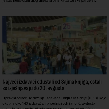
je kao nenovčani ulog unela brojne katastarske parcele i
objekte u okviru kompl...
Najveći izdavači odustali od Sajma knjiga, ostali
se izjašnjavaju do 20. avgusta
Upravni odbor Udruženja izdavača i knjižara Srbije (UIKS), koje
okuplja oko 140 izdavača, na sednici održanoj 6. avgusta
sugerisao je svojim članicama da odustanu od učešća na