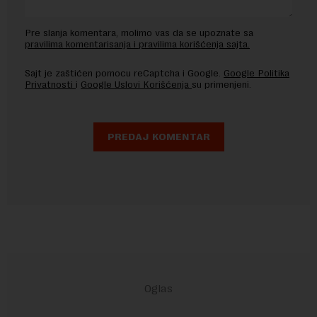
Pre slanja komentara, molimo vas da se upoznate sa
pravilima komentarisanja i pravilima korišćenja sajta.
Sajt je zaštićen pomocu reCaptcha i Google.
Google Politika
Privatnosti
i
Google Uslovi Korišćenja
su primenjeni.