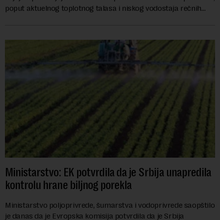
poput aktuelnog toplotnog talasa i niskog vodostaja rečnih
slivova, zahteva inve...
Ministarstvo: EK potvrdila da je Srbija unapredila
kontrolu hrane biljnog porekla
Ministarstvo poljoprivrede, šumarstva i vodoprivrede saopštilo
je danas da je Evropska komisija potvrdila da je Srbija