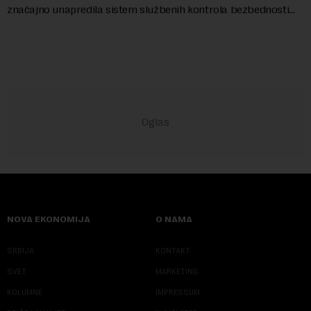
značajno unapredila sistem službenih kontrola bezbednosti
hrane biljnog porekla, te da k...
NOVA EKONOMIJA
O NAMA
SRBIJA
KONTAKT
SVET
MARKETING
KOLUMNE
IMPRESSUM