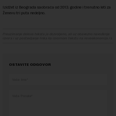
Izidžet iz Beograda saobraća od 2013. godine i trenutno leti za
Ženevu tri puta nedeljno.
Preuzimanje delova teksta je dozvoljeno, ali uz obavezno navođenje
izvora i uz postavljanje linka ka izvornom tekstu na novaekonomija.rs
OSTAVITE ODGOVOR