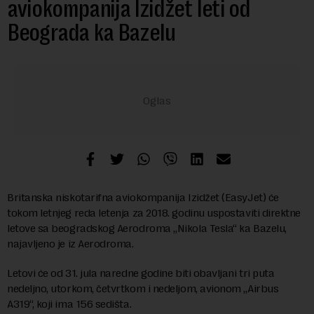
aviokompanija Izidžet leti od
Beograda ka Bazelu
Britanska niskotarifna aviokompanija Izidžet (EasyJet) će
tokom letnjeg reda letenja za 2018. godinu uspostaviti direktne
letove sa beogradskog Aerodroma „Nikola Tesla“ ka Bazelu,
najavljeno je iz Aerodroma.
Letovi će od 31. jula naredne godine biti obavljani tri puta
nedeljno, utorkom, četvrtkom i nedeljom, avionom „Airbus
A319“, koji ima 156 sedišta.