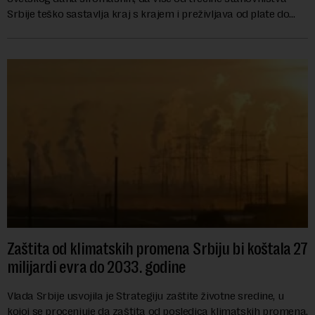
Srbije teško sastavlja kraj s krajem i preživljava od plate do
plate.U saopštenju piše ...
Zaštita od klimatskih promena Srbiju bi koštala 27
milijardi evra do 2033. godine
Vlada Srbije usvojila je Strategiju zaštite životne sredine, u
kojoj se procenjuje da zaštita od posledica klimatskih promena,