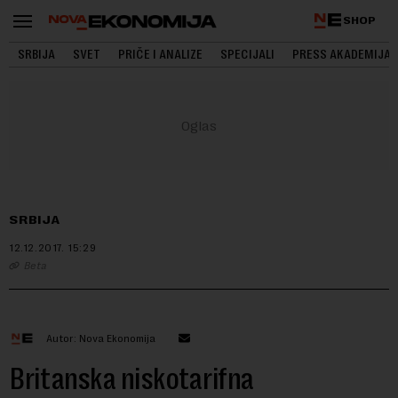
SHOP
SRBIJA
SVET
PRIČE I ANALIZE
SPECIJALI
PRESS AKADEMIJA
SRBIJA
12.12.2017.
15:29
Beta
Autor: Nova Ekonomija
Britanska niskotarifna