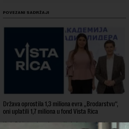
POVEZANI SADRŽAJI
Država oprostila 1,3 miliona evra „Brodarstvu“,
oni uplatili 1,7 miliona u fond Vista Rica
Vlada Srbije je u decembru prošle godine dozvolila da se