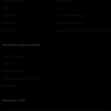
PRIČE I ANALIZE
NJUZLETER
VIDEO
KLIJENTI
PODCAST
POLITIKA PRIVATNOSTI
ODRŽIVOST
PRAVILA KORIŠĆENJA
LEPŠI ŽIVOT
SMERNICE ZA PRIMENU VEŠTAČKE INTELI
BUSSINES INFO GROUP
ONLINE EDUKACIJE
IZDAVAŠTVO
MEDIJSKE OBUKE
ORGANIZACIJA DOGADJAJA
EKONOM I JA
NEWSLETTER