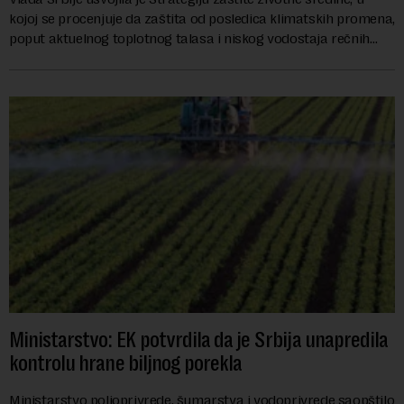
kojoj se procenjuje da zaštita od posledica klimatskih promena,
poput aktuelnog toplotnog talasa i niskog vodostaja rečnih
slivova, zahteva inve...
Ministarstvo: EK potvrdila da je Srbija unapredila
kontrolu hrane biljnog porekla
Ministarstvo poljoprivrede, šumarstva i vodoprivrede saopštilo