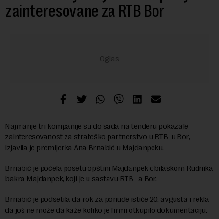
zainteresovane za RTB Bor
Najmanje tri kompanije su do sada na tenderu pokazale
zainteresovanost za strateško partnerstvo u RTB-u Bor,
izjavila je premijerka Ana Brnabić u Majdanpeku.
Brnabić je počela posetu opštini Majdanpek obilaskom Rudnika
bakra Majdanpek, koji je u sastavu RTB -a Bor.
Brnabić je podsetila da rok za ponude ističe 20. avgusta i rekla
da još ne može da kaže koliko je firmi otkupilo dokumentaciju.