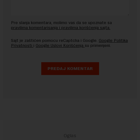
Pre slanja komentara, molimo vas da se upoznate sa
pravilima komentarisanja i pravilima korišćenja sajta.
Sajt je zaštićen pomocu reCaptcha i Google.
Google Politika
Privatnosti
i
Google Uslovi Korišćenja
su primenjeni.