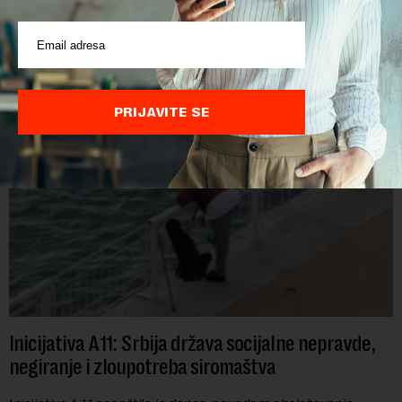
Vlada Srbije je u decembru prošle godine dozvolila da se
"Jugoslovenskom rečnom brodarstvu" otpiše više od 1,3
miliona evra duga prema državi, objavila je Pištaljka. To je
učinjeno zaključkom koji do danas n...
PRIJAVITE SE
Inicijativa A11: Srbija država socijalne nepravde,
negiranje i zloupotreba siromaštva