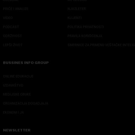
PRIČE I ANALIZE
NJUZLETER
VIDEO
KLIJENTI
PODCAST
POLITIKA PRIVATNOSTI
ODRŽIVOST
PRAVILA KORIŠĆENJA
LEPŠI ŽIVOT
SMERNICE ZA PRIMENU VEŠTAČKE INTELI
BUSSINES INFO GROUP
ONLINE EDUKACIJE
IZDAVAŠTVO
MEDIJSKE OBUKE
ORGANIZACIJA DOGADJAJA
EKONOM I JA
NEWSLETTER