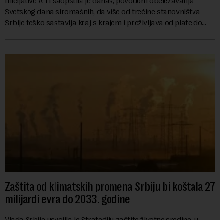
Inicijative A 11 saopštila je danas, povodom obeležavanja
Svetskog dana siromašnih, da više od trećine stanovništva
Srbije teško sastavlja kraj s krajem i preživljava od plate do
plate.U saopštenju piše ...
Zaštita od klimatskih promena Srbiju bi koštala 27
milijardi evra do 2033. godine
Vlada Srbije usvojila je Strategiju zaštite životne sredine, u