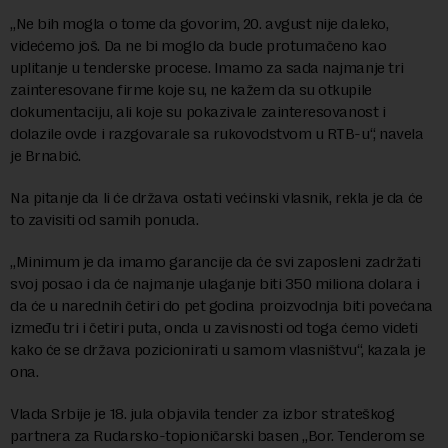
„Ne bih mogla o tome da govorim, 20. avgust nije daleko,
videćemo još. Da ne bi moglo da bude protumačeno kao
uplitanje u tenderske procese. Imamo za sada najmanje tri
zainteresovane firme koje su, ne kažem da su otkupile
dokumentaciju, ali koje su pokazivale zainteresovanost i
dolazile ovde i razgovarale sa rukovodstvom u RTB-u“, navela
je Brnabić.
Na pitanje da li će država ostati većinski vlasnik, rekla je da će
to zavisiti od samih ponuda.
„Minimum je da imamo garancije da će svi zaposleni zadržati
svoj posao i da će najmanje ulaganje biti 350 miliona dolara i
da će u narednih četiri do pet godina proizvodnja biti povećana
između tri i četiri puta, onda u zavisnosti od toga ćemo videti
kako će se država pozicionirati u samom vlasništvu“, kazala je
ona.
Vlada Srbije je 18. jula objavila tender za izbor strateškog
partnera za Rudarsko-topioničarski basen „Bor. Tenderom se