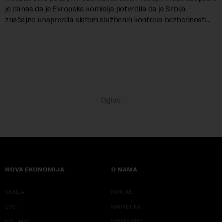
je danas da je Evropska komisija potvrdila da je Srbija
značajno unapredila sistem službenih kontrola bezbednosti
hrane biljnog porekla, te da k...
NOVA EKONOMIJA
O NAMA
SRBIJA
KONTAKT
SVET
MARKETING
KOLUMNE
IMPRESSUM