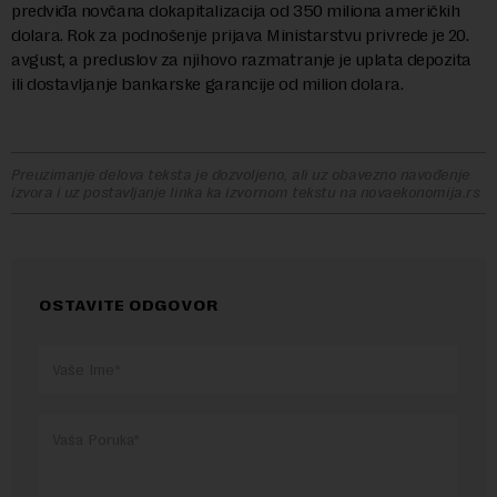
predviđa novčana dokapitalizacija od 350 miliona američkih
dolara. Rok za podnošenje prijava Ministarstvu privrede je 20.
avgust, a preduslov za njihovo razmatranje je uplata depozita
ili dostavljanje bankarske garancije od milion dolara.
Preuzimanje delova teksta je dozvoljeno, ali uz obavezno navođenje
izvora i uz postavljanje linka ka izvornom tekstu na novaekonomija.rs
OSTAVITE ODGOVOR