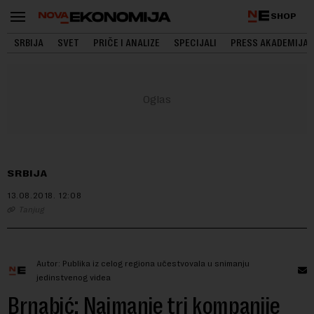
SHOP
SRBIJA
SVET
PRIČE I ANALIZE
SPECIJALI
PRESS AKADEMIJA
SRBIJA
13.08.2018.
12:08
Tanjug
Autor: Publika iz celog regiona učestvovala u snimanju
jedinstvenog videa
Brnabić: Najmanje tri kompanije