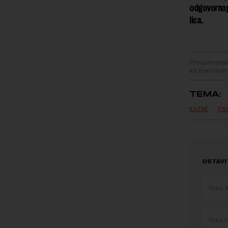
odgovornog 
lica.
Preuzimanje 
ka izvornom
TEMA:
KAZNE
PR
OSTAVI