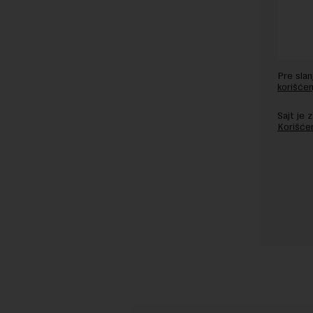
Pre sla
korišćen
Sajt je
Korišće