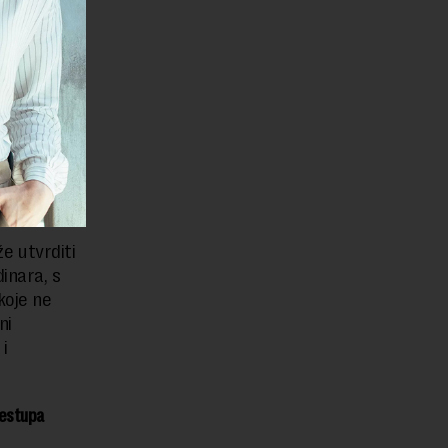
vredne
ovno.
a do
ože izreći
 utvrditi
inara, s
koje ne
ni
i
restupa