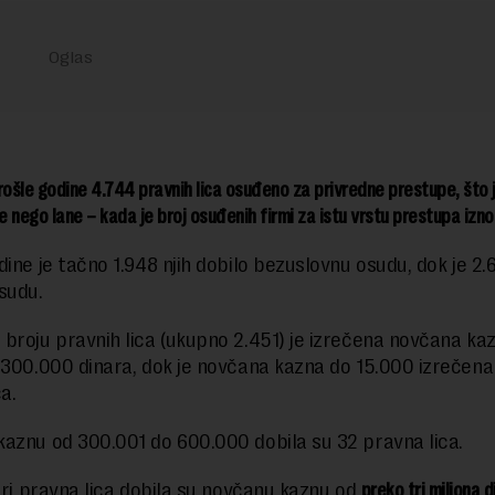
 prošle godine 4.744 pravnih lica osuđeno za privredne prestupe, što 
 nego lane – kada je broj osuđenih firmi za istu vrstu prestupa izno
dine je tačno 1.948 njih dobilo bezuslovnu osudu, dok je 2.
sudu.
broju pravnih lica (ukupno 2.451) je izrečena novčana ka
 300.000 dinara, dok je novčana kazna do 15.000 izrečena
a.
aznu od 300.001 do 600.000 dobila su 32 pravna lica.
tiri pravna lica dobila su novčanu kaznu od
preko tri miliona d