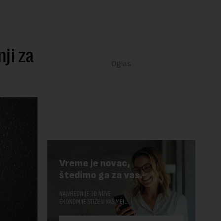
ji za
Vreme je novac,
štedimo ga za vas.
NAJVREDNIJE OD NOVE
EKONOMIJE STIŽE U VAŠ MEJL.