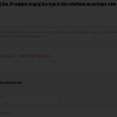
lica, ili radnjom drugog lica koje je bilo ovlašćeno da postupa u im
delova teksta je dozvoljeno, ali uz obavezno navođenje izvora i uz postavl
 tekstu na novaekonomija.rs
AVNA LICA
PRIVREDNI PRESTUP
TE ODGOVOR