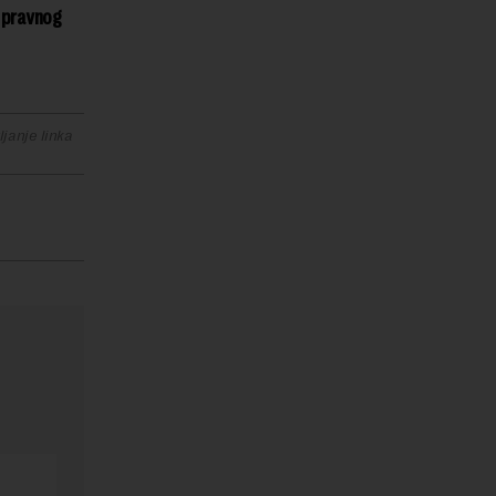
e pravnog
janje linka