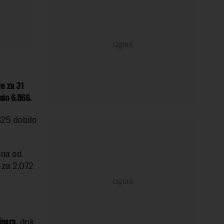
je za 31
sio 6.866.
625 dobilo
zna od
 za 2.072
inara,
dok