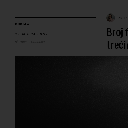
Autor
SRBIJA
Broj 
02.09.2024.
09:29
treći
Nova ekonomija