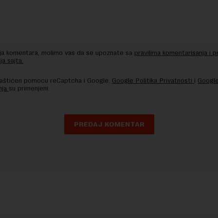
nja komentara, molimo vas da se upoznate sa
pravilima komentarisanja i p
ja sajta.
 zaštićen pomocu reCaptcha i Google.
Google Politika Privatnosti
i
Google
nja
su primenjeni.