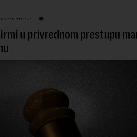
: Nevena Petaković
firmi u privrednom prestupu man
nu