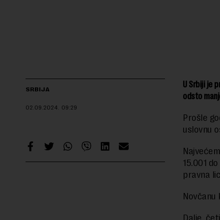
U Srbiji je
SRBIJA
odsto manje
02.09.2024.
09:29
Prošle go
uslovnu o
Najvećem 
15.001 do
pravna lic
Novčanu k
Dalje, če