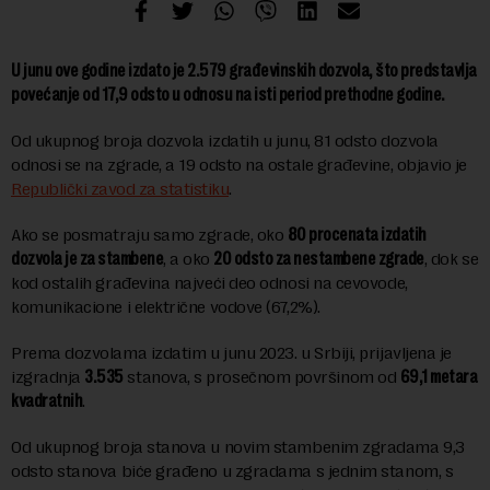
U junu ove godine izdato je 2.579 građevinskih dozvola, što predstavlja
povećanje od 17,9 odsto u odnosu na isti period prethodne godine.
Od ukupnog broja dozvola izdatih u junu, 81 odsto dozvola
odnosi se na zgrade, a 19 odsto na ostale građevine, objavio je
Republički zavod za statistiku
.
Ako se posmatraju samo zgrade, oko
80 procenata izdatih
dozvola je za stambene
, a oko
20 odsto za nestambene zgrade
, dok se
kod ostalih građevina najveći deo odnosi na cevovode,
komunikacione i električne vodove (67,2%).
Prema dozvolama izdatim u junu 2023. u Srbiji, prijavljena je
izgradnja
3.535
stanova, s prosečnom površinom od
69,1 metara
kvadratnih
.
Od ukupnog broja stanova u novim stambenim zgradama 9,3
odsto stanova biće građeno u zgradama s jednim stanom, s