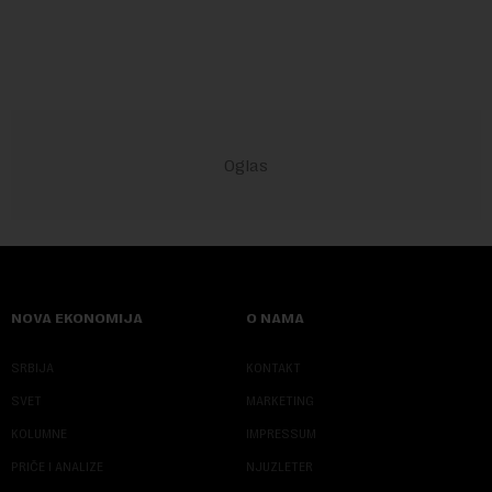
godina.Kako piše Nova....
NOVA EKONOMIJA
O NAMA
SRBIJA
KONTAKT
SVET
MARKETING
KOLUMNE
IMPRESSUM
PRIČE I ANALIZE
NJUZLETER