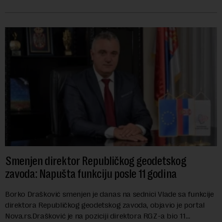
izabran za v.d. di...
Smenjen direktor Republičkog geodetskog
zavoda: Napušta funkciju posle 11 godina
Borko Drašković smenjen je danas na sednici Vlade sa funkcije
direktora Republičkog geodetskog zavoda, objavio je portal
Nova.rs.Drašković je na poziciji direktora RGZ-a bio 11