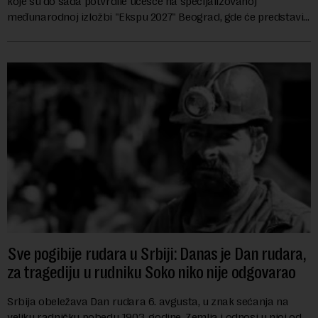
koje su do sada potvrdile učešće na specijalizovanoj
međunarodnoj izložbi "Ekspu 2027" Beograd, gde će predstaviti
i kao državu sa najvećom jezičkom ra...
Sve pogibije rudara u Srbiji: Danas je Dan rudara,
za tragediju u rudniku Soko niko nije odgovarao
Srbija obeležava Dan rudara 6. avgusta, u znak sećanja na
veliku radničku pobedu 1903. godine. Zemlja i odnosi u njoj od