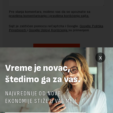
Pre slanja komentara, molimo vas da se upoznate sa
pravilima komentarisanja i pravilima korišćenja sajta.
Sajt je zaštićen pomocu reCaptcha i Google.
Google Politika
Privatnosti
i
Google Uslovi Korišćenja
su primenjeni.
x
Vreme je novac,
štedimo ga za vas.
NAJVREDNIJE OD NOVE
EKONOMIJE STIŽE U VAŠ MEJL.