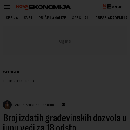
SHOP
SRBIJA
SVET
PRIČE I ANALIZE
SPECIJALI
PRESS AKADEMIJA
SRBIJA
15.08.2023.
18:33
Autor: Katarina Pantelić
Broj izdatih građevinskih dozvola u
junu veći za 18 odsto