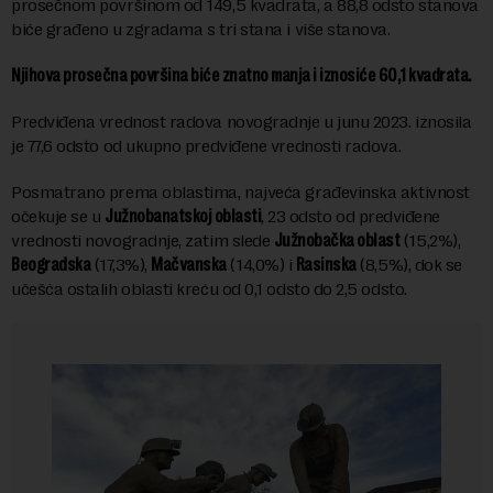
prosečnom površinom od 149,5 kvadrata, a 88,8 odsto stanova
biće građeno u zgradama s tri stana i više stanova.
Njihova prosečna površina biće znatno manja i iznosiće 60,1 kvadrata.
Predviđena vrednost radova novogradnje u junu 2023. iznosila
je 77,6 odsto od ukupno predviđene vrednosti radova.
Posmatrano prema oblastima, najveća građevinska aktivnost
očekuje se u
Južnobanatskoj oblasti
, 23 odsto od predviđene
vrednosti novogradnje, zatim slede
Južnobačka oblast
(15,2%),
Beogradska
(17,3%),
Mačvanska
(14,0%) i
Rasinska
(8,5%), dok se
učešća ostalih oblasti kreću od 0,1 odsto do 2,5 odsto.