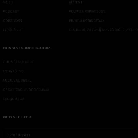
VIDEO
KLIJENTI
PODCAST
POLITIKA PRIVATNOSTI
ODRŽIVOST
PRAVILA KORIŠĆENJA
LEPŠI ŽIVOT
SMERNICE ZA PRIMENU VEŠTAČKE INTELI
BUSSINES INFO GROUP
ONLINE EDUKACIJE
IZDAVAŠTVO
MEDIJSKE OBUKE
ORGANIZACIJA DOGADJAJA
EKONOM I JA
NEWSLETTER