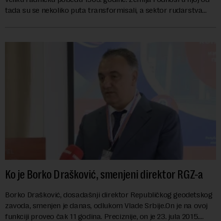
tada su se nekoliko puta transformisali, a sektor rudarstva
danas karakterišu velike r...
Ko je Borko Drašković, smenjeni direktor RGZ-a
Borko Drašković, dosadašnji direktor Republičkog geodetskog
zavoda, smenjen je danas, odlukom Vlade Srbije.On je na ovoj
funkciji proveo čak 11 godina. Preciznije, on je 23. jula 2015.