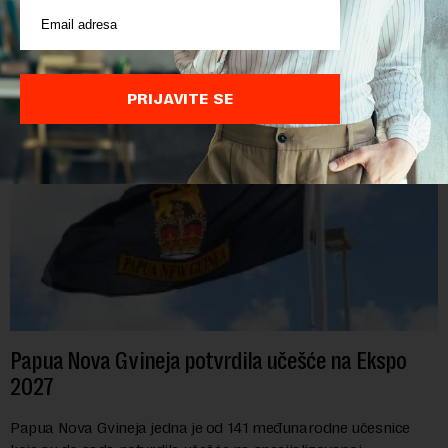
POVEZANI SADRŽAJI
PRIJAVITE SE
Papua Nova Gvineja potvrdila učešće na Ekspo
2027
Papua Nova Gvineja jedna je od 141 međunarodne učesnice