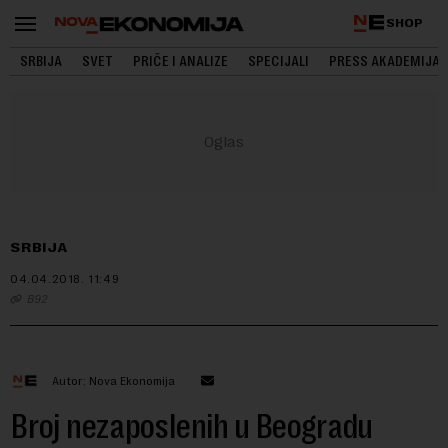
SHOP
SRBIJA
SVET
PRIČE I ANALIZE
SPECIJALI
PRESS AKADEMIJA
SRBIJA
04.04.2018.
11:49
B92
Autor: Nova Ekonomija
Broj nezaposlenih u Beogradu