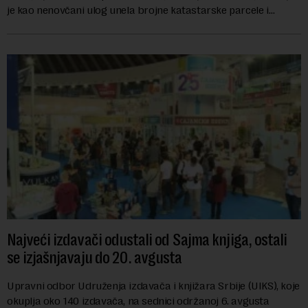
je kao nenovčani ulog unela brojne katastarske parcele i
objekte u okviru kompl...
Najveći izdavači odustali od Sajma knjiga, ostali
se izjašnjavaju do 20. avgusta
Upravni odbor Udruženja izdavača i knjižara Srbije (UIKS), koje
okuplja oko 140 izdavača, na sednici održanoj 6. avgusta