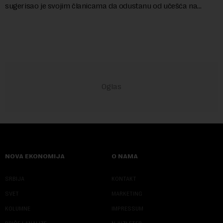
sugerisao je svojim članicama da odustanu od učešća na
predstojećem Sajmu knjiga. Vrem...
NOVA EKONOMIJA
O NAMA
SRBIJA
KONTAKT
SVET
MARKETING
KOLUMNE
IMPRESSUM