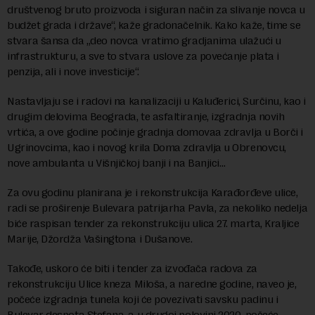
društvenog bruto proizvoda i siguran način za slivanje novca u
budžet grada i države“, kaže gradonačelnik. Kako kaže, time se
stvara šansa da „deo novca vratimo gradjanima ulažući u
infrastrukturu, a sve to stvara uslove za povećanje plata i
penzija, ali i nove investicije“.
Nastavljaju se i radovi na kanalizaciji u Kaluđerici, Surčinu, kao i
drugim delovima Beograda, te asfaltiranje, izgradnja novih
vrtića, a ove godine počinje gradnja domovaa zdravlja u Borči i
Ugrinovcima, kao i novog krila Doma zdravlja u Obrenovcu,
nove ambulanta u Višnjičkoj banji i na Banjici…
Za ovu godinu planirana je i rekonstrukcija Karađorđeve ulice,
radi se proširenje Bulevara patrijarha Pavla, za nekoliko nedelja
biće raspisan tender za rekonstrukciju ulica 27. marta, Kraljice
Marije, Džordža Vašingtona i Dušanove.
Takođe, uskoro će biti i tender za izvođača radova za
rekonstrukciju Ulice kneza Miloša, a naredne godine, naveo je,
počeće izgradnja tunela koji će povezivati savsku padinu i
Bulevar despota Stefana, a u drugoj polovini 2020. počeće