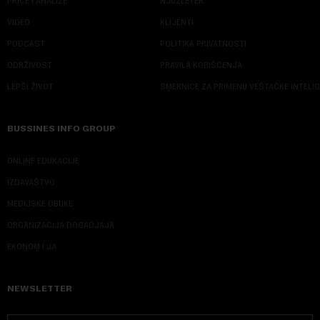
PRIČE I ANALIZE
NJUZLETER
VIDEO
KLIJENTI
PODCAST
POLITIKA PRIVATNOSTI
ODRŽIVOST
PRAVILA KORIŠĆENJA
LEPŠI ŽIVOT
SMERNICE ZA PRIMENU VEŠTAČKE INTELI
BUSSINES INFO GROUP
ONLINE EDUKACIJE
IZDAVAŠTVO
MEDIJSKE OBUKE
ORGANIZACIJA DOGADJAJA
EKONOM I JA
NEWSLETTER