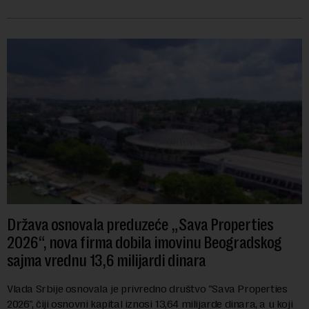
navodi se tačan iznos koji će ...
Država osnovala preduzeće „Sava Properties
2026“, nova firma dobila imovinu Beogradskog
sajma vrednu 13,6 milijardi dinara
Vlada Srbije osnovala je privredno društvo "Sava Properties
2026", čiji osnovni kapital iznosi 13,64 milijarde dinara, a u koji