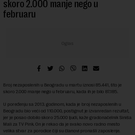
skoro 2.000 manje nego u
februaru
Broj nezaposlenih u Beogradu u martu iznosi 85.441, što je
skoro 2.000 manje nego u februaru, kada ih je bilo 87.185.
U poređenju sa 2013. godinom, kada je broj nezaposlenih u
Beogradu bio veći od 110.000, postignut je izvanredan rezultat,
jer je posao dobilo skoro 25.000 ljudi, kaže gradonačelnik Siniša
Mali za TV Pink. On je rekao da je svako novo radno mesto
velika stvar za porodice čiji su članovi pronašli zaposlenje.