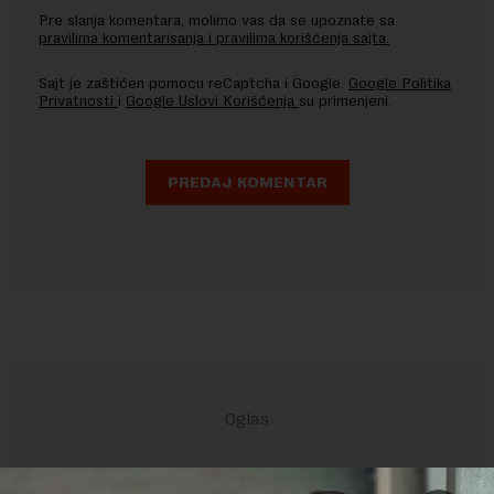
Pre slanja komentara, molimo vas da se upoznate sa
pravilima komentarisanja i pravilima korišćenja sajta.
Sajt je zaštićen pomocu reCaptcha i Google.
Google Politika
Privatnosti
i
Google Uslovi Korišćenja
su primenjeni.