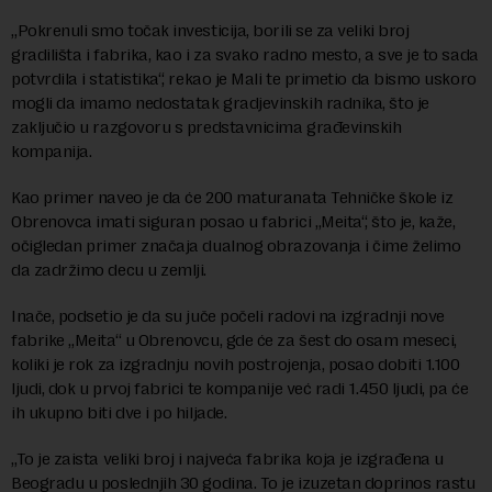
„Pokrenuli smo točak investicija, borili se za veliki broj
gradilišta i fabrika, kao i za svako radno mesto, a sve je to sada
potvrdila i statistika“, rekao je Mali te primetio da bismo uskoro
mogli da imamo nedostatak gradjevinskih radnika, što je
zaključio u razgovoru s predstavnicima građevinskih
kompanija.
Kao primer naveo je da će 200 maturanata Tehničke škole iz
Obrenovca imati siguran posao u fabrici „Meita“, što je, kaže,
očigledan primer značaja dualnog obrazovanja i čime želimo
da zadržimo decu u zemlji.
Inače, podsetio je da su juče počeli radovi na izgradnji nove
fabrike „Meita“ u Obrenovcu, gde će za šest do osam meseci,
koliki je rok za izgradnju novih postrojenja, posao dobiti 1.100
ljudi, dok u prvoj fabrici te kompanije već radi 1.450 ljudi, pa će
ih ukupno biti dve i po hiljade.
„To je zaista veliki broj i najveća fabrika koja je izgrađena u
Beogradu u poslednjih 30 godina. To je izuzetan doprinos rastu