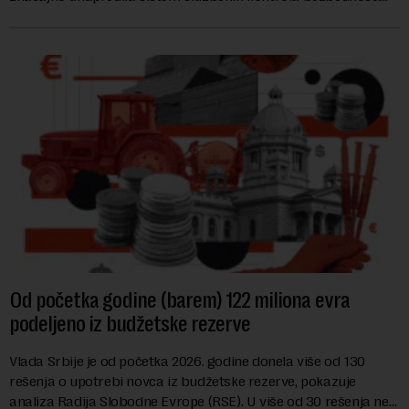
hrane biljnog porekla, te da k...
Od početka godine (barem) 122 miliona evra
podeljeno iz budžetske rezerve
Vlada Srbije je od početka 2026. godine donela više od 130
rešenja o upotrebi novca iz budžetske rezerve, pokazuje
analiza Radija Slobodne Evrope (RSE). U više od 30 rešenja ne