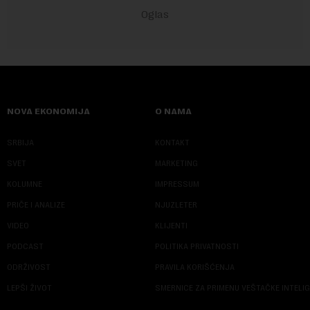
NOVA EKONOMIJA
O NAMA
SRBIJA
KONTAKT
SVET
MARKETING
KOLUMNE
IMPRESSUM
PRIČE I ANALIZE
NJUZLETER
VIDEO
KLIJENTI
PODCAST
POLITIKA PRIVATNOSTI
ODRŽIVOST
PRAVILA KORIŠĆENJA
LEPŠI ŽIVOT
SMERNICE ZA PRIMENU VEŠTAČKE INTELI