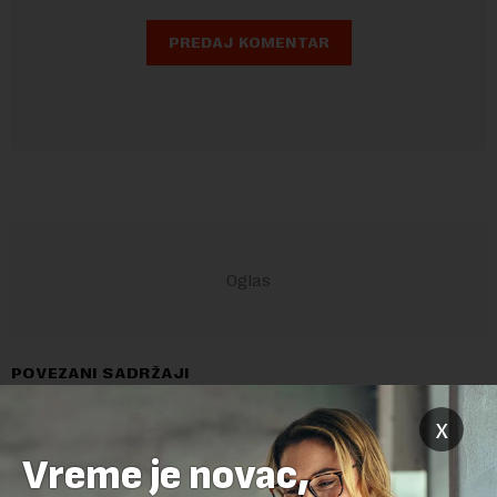
POVEZANI SADRŽAJI
x
Vreme je novac,