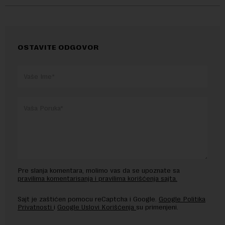
OSTAVITE ODGOVOR
Pre slanja komentara, molimo vas da se upoznate sa
pravilima komentarisanja i pravilima korišćenja sajta.
Sajt je zaštićen pomocu reCaptcha i Google.
Google Politika
Privatnosti
i
Google Uslovi Korišćenja
su primenjeni.