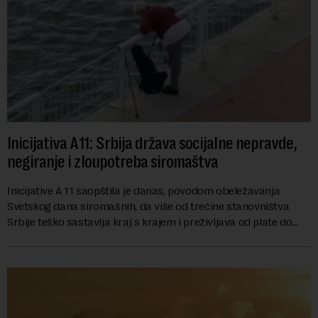
Inicijativa A11: Srbija država socijalne nepravde,
negiranje i zloupotreba siromaštva
Inicijative A 11 saopštila je danas, povodom obeležavanja
Svetskog dana siromašnih, da više od trećine stanovništva
Srbije teško sastavlja kraj s krajem i preživljava od plate do
plate.U saopštenju piše ...