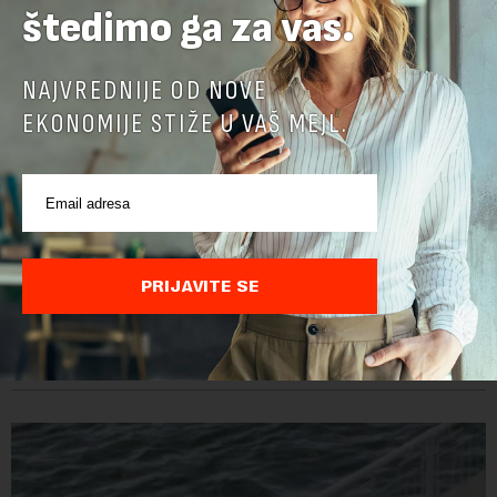
štedimo ga za vas.
NAJVREDNIJE OD NOVE
EKONOMIJE STIŽE U VAŠ MEJL.
Država oprostila 1,3 miliona evra „Brodarstvu“,
oni uplatili 1,7 miliona u fond Vista Rica
PRIJAVITE SE
Vlada Srbije je u decembru prošle godine dozvolila da se
"Jugoslovenskom rečnom brodarstvu" otpiše više od 1,3
miliona evra duga prema državi, objavila je Pištaljka. To je
učinjeno zaključkom koji do danas n...