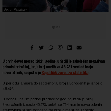
Foto: Pixabay
U prvih devet meseci 2021. godine, u Srbiji je zabeležen negativan
prirodni priraštaj, jer je broj umrlih za 48.237 veći od broja
novorođenih, saopštio je
Republički zavod za statistiku
.
U periodu januara do septembra, broj živorođenih je iznosio
45.476.
U odnosu na isti period prethodne godine, kada je broj
živorođenih iznosio 46.270, beleži se 794 manje novorođenih
stanovnika Srbije, odnosno taj broj je manji za 1,7 odsto.