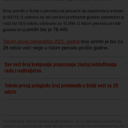
Broj umrlih u Srbiji u periodu od januara dp septembra iznosio
je 93.713. U odnosu na isti period prethodne godine zabeležen je
rast od 19,5 odsto, odnosno za 15.268. U istom periodu prošle
godine broj
umrlih bio je 78.445.
Tokom prvog polugodišta 2021. godine
broj umrlih je bio za
28 odsto veći nego u istom periodu prošle godine.
Sve veći broj kompanija prepoznaje značaj usklađivanja
rada i roditeljstva
Tokom prvog polugođa broj preminulih u Srbiji veći za 28
odsto
Preuzimanje delova teksta je dozvoljeno, ali uz obavezno navođenje
izvora i uz postavljanje linka ka izvornom tekstu na novaekonomija.rs