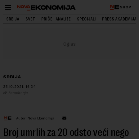
SHOP
SRBIJA
SVET
PRIČE I ANALIZE
SPECIJALI
PRESS AKADEMIJA
SRBIJA
25.10.2021.
16:34
Saopštenje
Autor: Nova Ekonomija
Broj umrlih za 20 odsto veći nego