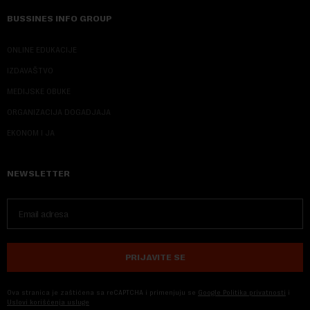
BUSSINES INFO GROUP
ONLINE EDUKACIJE
IZDAVAŠTVO
MEDIJSKE OBUKE
ORGANIZACIJA DOGADJAJA
EKONOM I JA
NEWSLETTER
PRIJAVITE SE
Ova stranica je zaštićena sa reCAPTCHA i primenjuju se
Google Politika privatnosti
i
Uslovi korišćenja usluge