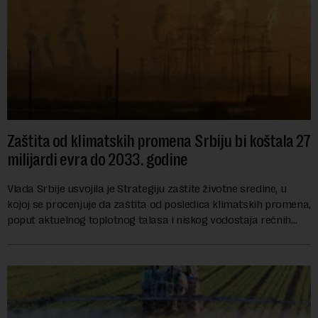
Zaštita od klimatskih promena Srbiju bi koštala 27
milijardi evra do 2033. godine
Vlada Srbije usvojila je Strategiju zaštite životne sredine, u
kojoj se procenjuje da zaštita od posledica klimatskih promena,
poput aktuelnog toplotnog talasa i niskog vodostaja rečnih
slivova, zahteva inve...