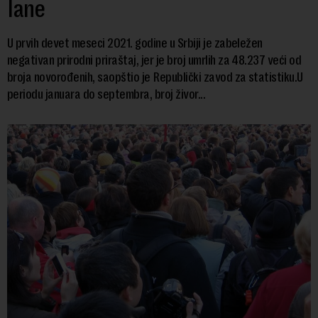
lane
U prvih devet meseci 2021. godine u Srbiji je zabeležen
negativan prirodni priraštaj, jer je broj umrlih za 48.237 veći od
broja novorođenih, saopštio je Republički zavod za statistiku.U
periodu januara do septembra, broj živor...