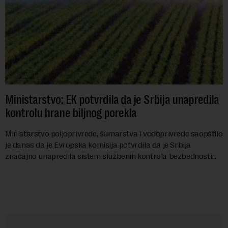
Ministarstvo: EK potvrdila da je Srbija unapredila
kontrolu hrane biljnog porekla
Ministarstvo poljoprivrede, šumarstva i vodoprivrede saopštilo
je danas da je Evropska komisija potvrdila da je Srbija
značajno unapredila sistem službenih kontrola bezbednosti
hrane biljnog porekla, te da k...