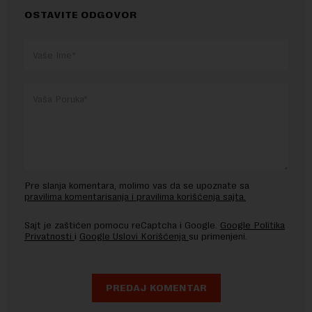
OSTAVITE ODGOVOR
Pre slanja komentara, molimo vas da se upoznate sa
pravilima komentarisanja i pravilima korišćenja sajta.
Sajt je zaštićen pomocu reCaptcha i Google.
Google Politika
Privatnosti
i
Google Uslovi Korišćenja
su primenjeni.