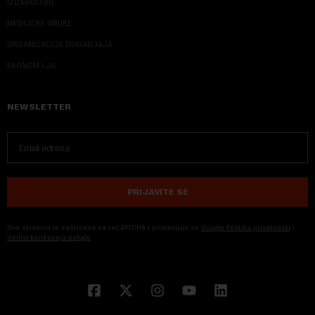
IZDAVAŠTVO
MEDIJSKE OBUKE
ORGANIZACIJA DOGADJAJA
EKONOM I JA
NEWSLETTER
PRIJAVITE SE
Ova stranica je zaštićena sa reCAPTCHA i primenjuju se
Google Politika privatnosti
i
Uslovi korišćenja usluge