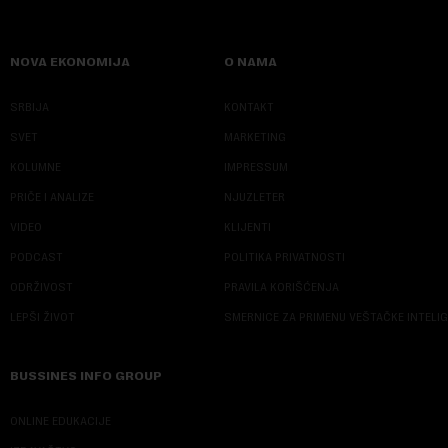
NOVA EKONOMIJA
O NAMA
SRBIJA
KONTAKT
SVET
MARKETING
KOLUMNE
IMPRESSUM
PRIČE I ANALIZE
NJUZLETER
VIDEO
KLIJENTI
PODCAST
POLITIKA PRIVATNOSTI
ODRŽIVOST
PRAVILA KORIŠĆENJA
LEPŠI ŽIVOT
SMERNICE ZA PRIMENU VEŠTAČKE INTELI
BUSSINES INFO GROUP
ONLINE EDUKACIJE