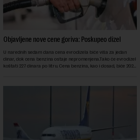
Objavljene nove cene goriva: Poskupeo dizel
U narednih sedam dana cena evrodizela biće viša za jedan
dinar, dok cena benzina ostaje nepromenjena.Tako će evrodizel
koštati 227 dinara po litru. Cena benzina, kao i dosad, biće 202
dinara po litru. ...