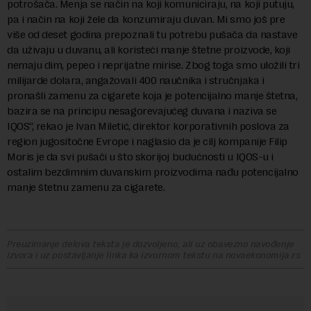
potrošača. Menja se način na koji komuniciraju, na koji putuju,
pa i način na koji žele da konzumiraju duvan. Mi smo još pre
više od deset godina prepoznali tu potrebu pušača da nastave
da uživaju u duvanu, ali koristeći manje štetne proizvode, koji
nemaju dim, pepeo i neprijatne mirise. Zbog toga smo uložili tri
milijarde dolara, angažovali 400 naučnika i stručnjaka i
pronašli zamenu za cigarete koja je potencijalno manje štetna,
bazira se na principu nesagorevajućeg duvana i naziva se
IQOS“, rekao je Ivan Miletić, direktor korporativnih poslova za
region jugositočne Evrope i naglasio da je cilj kompanije Filip
Moris je da svi pušači u što skorijoj budućnosti u IQOS-u i
ostalim bezdimnim duvanskim proizvodima nađu potencijalno
manje štetnu zamenu za cigarete.
Preuzimanje delova teksta je dozvoljeno, ali uz obavezno navođenje
izvora i uz postavljanje linka ka izvornom tekstu na novaekonomija.rs