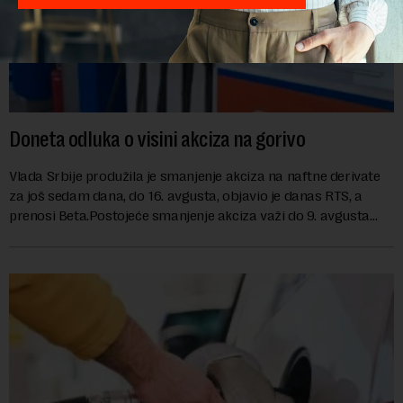
Doneta odluka o visini akciza na gorivo
Vlada Srbije produžila je smanjenje akciza na naftne derivate
za još sedam dana, do 16. avgusta, objavio je danas RTS, a
prenosi Beta.Postojeće smanjenje akciza važi do 9. avgusta
kao mera ublažavanja po...