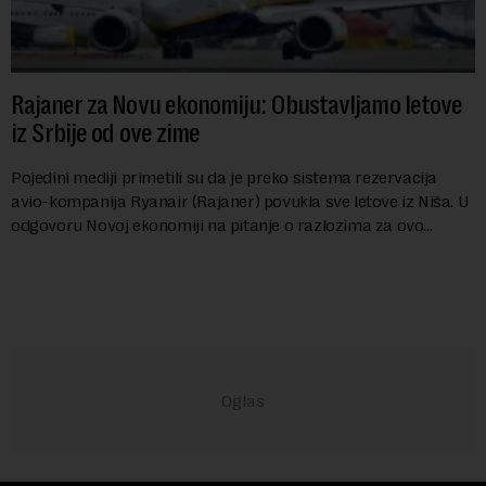
Rajaner za Novu ekonomiju: Obustavljamo letove
iz Srbije od ove zime
Pojedini mediji primetili su da je preko sistema rezervacija
avio-kompanija Ryanair (Rajaner) povukla sve letove iz Niša. U
odgovoru Novoj ekonomiji na pitanje o razlozima za ovo
povlačenje, ovaj avio-gigant...