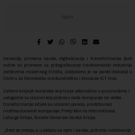
Inovacije, primena nauke, digitalizacija i transformacija ljudi
nužne su promene za prilagođavanje tradicionalnih industrija
zahtevima modernog tržišta, zaključeno je na panel diskusiji u
Centru za tehnološko preduzetništvo i inovacije ICT Hub.
Zahtevi krajnjih korisnika koji traže alternative u proizvodima i
uslugama su izazovi koji pokreću naše kompanije na velike
transformacije istakli su učesnici panela, predstavnici
multinacionalnih kompanija: Philip Morris International,
Lafarge Srbija, Societe Generale banka Srbija.
„Svet se menja, a u skladu sa njim i navike, potrebe i očekivanja