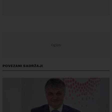
POVEZANI SADRŽAJI