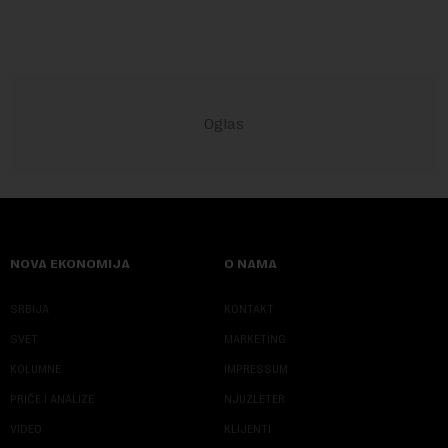
NOVA EKONOMIJA
O NAMA
SRBIJA
KONTAKT
SVET
MARKETING
KOLUMNE
IMPRESSUM
PRIČE I ANALIZE
NJUZLETER
VIDEO
KLIJENTI