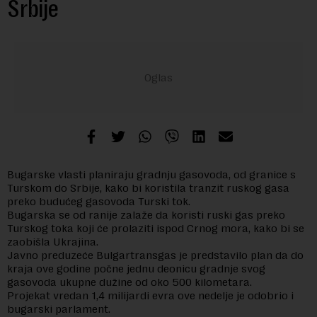
Srbije
Bugarske vlasti planiraju gradnju gasovoda, od granice s
Turskom do Srbije, kako bi koristila tranzit ruskog gasa
preko budućeg gasovoda Turski tok.
Bugarska se od ranije zalaže da koristi ruski gas preko
Turskog toka koji će prolaziti ispod Crnog mora, kako bi se
zaobišla Ukrajina.
Javno preduzeće Bulgartransgas je predstavilo plan da do
kraja ove godine počne jednu deonicu gradnje svog
gasovoda ukupne dužine od oko 500 kilometara.
Projekat vredan 1,4 milijardi evra ove nedelje je odobrio i
bugarski parlament.