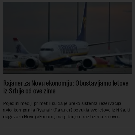
Rajaner za Novu ekonomiju: Obustavljamo letove
iz Srbije od ove zime
Pojedini mediji primetili su da je preko sistema rezervacija
avio-kompanija Ryanair (Rajaner) povukla sve letove iz Niša. U
odgovoru Novoj ekonomiji na pitanje o razlozima za ovo
povlačenje, ovaj avio-gigant...