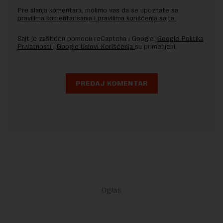
Pre slanja komentara, molimo vas da se upoznate sa
pravilima komentarisanja i pravilima korišćenja sajta.
Sajt je zaštićen pomocu reCaptcha i Google.
Google Politika
Privatnosti
i
Google Uslovi Korišćenja
su primenjeni.