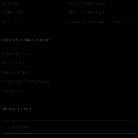
PODCAST
POLITIKA PRIVATNOSTI
ODRŽIVOST
PRAVILA KORIŠĆENJA
LEPŠI ŽIVOT
SMERNICE ZA PRIMENU VEŠTAČKE INTELI
BUSSINES INFO GROUP
ONLINE EDUKACIJE
IZDAVAŠTVO
MEDIJSKE OBUKE
ORGANIZACIJA DOGADJAJA
EKONOM I JA
NEWSLETTER