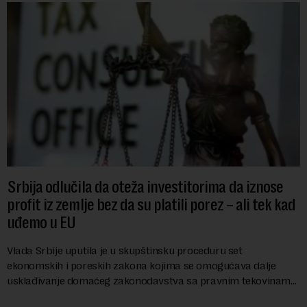
Srbija odlučila da oteža investitorima da iznose
profit iz zemlje bez da su platili porez – ali tek kad
uđemo u EU
Vlada Srbije uputila je u skupštinsku proceduru set
ekonomskih i poreskih zakona kojima se omogućava dalje
usklađivanje domaćeg zakonodavstva sa pravnim tekovinama
Evropske unije i ispunjavaju obaveze predvi...