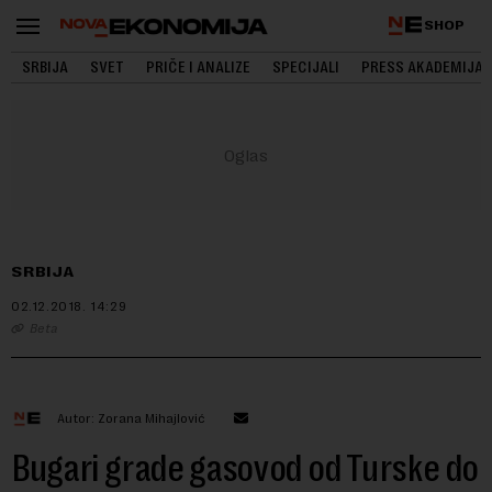
SHOP
SRBIJA
SVET
PRIČE I ANALIZE
SPECIJALI
PRESS AKADEMIJA
SRBIJA
02.12.2018.
14:29
Beta
Autor: Zorana Mihajlović
Bugari grade gasovod od Turske do