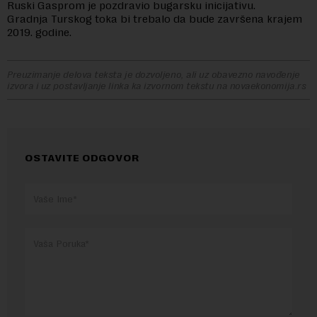
Ruski Gasprom je pozdravio bugarsku inicijativu.
Gradnja Turskog toka bi trebalo da bude završena krajem
2019. godine.
Preuzimanje delova teksta je dozvoljeno, ali uz obavezno navođenje
izvora i uz postavljanje linka ka izvornom tekstu na novaekonomija.rs
OSTAVITE ODGOVOR