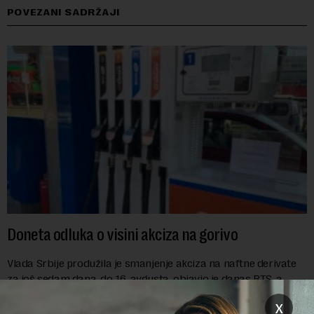
POVEZANI SADRŽAJI
Doneta odluka o visini akciza na gorivo
Vlada Srbije produžila je smanjenje akciza na naftne derivate
za još sedam dana, do 16. avgusta, objavio je danas RTS, a
prenosi Beta.Postojeće smanjenje akciza važi do 9. avgusta
x
kao mera ublažavanja po...