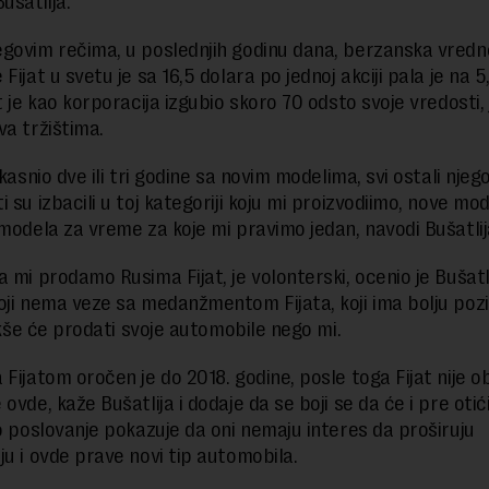
šatlija.
govim rečima, u poslednjih godinu dana, berzanska vredn
Fijat u svetu je sa 16,5 dolara po jednoj akciji pala je na 5
t je kao korporacija izgubio skoro 70 odsto svoje vredosti, 
va tržištima.
akasnio dve ili tri godine sa novim modelima, svi ostali njego
 su izbacili u toj kategoriji koju mi proizvodiimo, nove mod
 modela za vreme za koje mi pravimo jedan, navodi Bušatlij
 mi prodamo Rusima Fijat, je volonterski, ocenio je Bušatli
oji nema veze sa medanžmentom Fijata, koji ima bolju pozi
lakše će prodati svoje automobile nego mi.
 Fijatom oročen je do 2018. godine, posle toga Fijat nije 
ovde, kaže Bušatlija i dodaje da se boji se da će i pre otići 
vo poslovanje pokazuje da oni nemaju interes da proširuju
ju i ovde prave novi tip automobila.