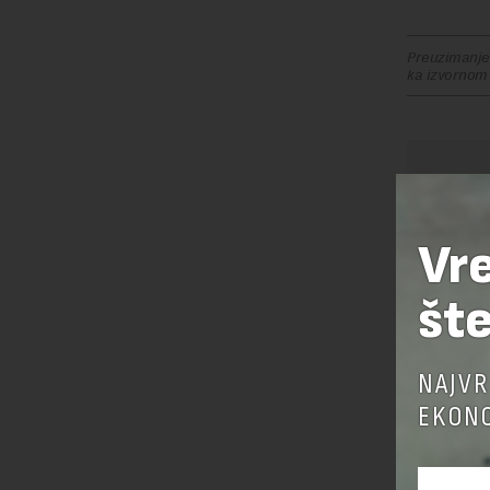
Preuzimanje 
ka izvornom
OSTAVI
Vr
šte
NAJVR
EKONO
Pre sla
korišćen