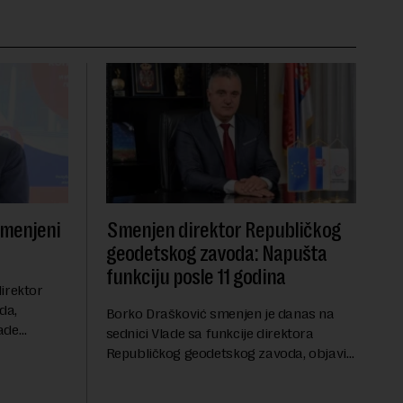
smenjeni
Smenjen direktor Republičkog
geodetskog zavoda: Napušta
funkciju posle 11 godina
irektor
da,
Borko Drašković smenjen je danas na
ade
sednici Vlade sa funkcije direktora
roveo čak 11
Republičkog geodetskog zavoda, objavio
a 2015.
je portal Nova.rs.Drašković je na poziciji
direktora RGZ-a bio 11 godina.Kako piše