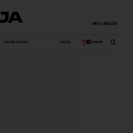
MOJ NALOG
SHOP
LEPŠI ŽIVOT
TECH