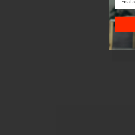
Sajt je
Korišće