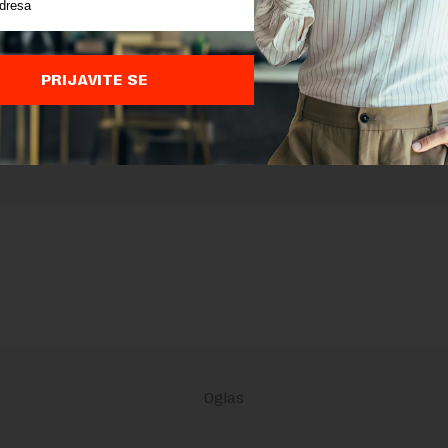
 zaštićen pomocu reCaptcha i Google.
Google Politika Privatnosti
i
Google
nja
su primenjeni.
PRIJAVITE SE