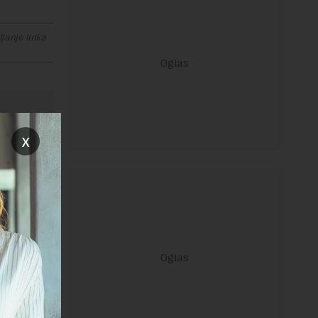
janje linka
x
ravilima