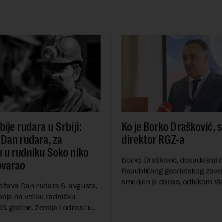
ije rudara u Srbiji:
Ko je Borko Drašković, 
 Dan rudara, za
direktor RGZ-a
u u rudniku Soko niko
Borko Drašković, dosadašnji d
ovarao
Republičkog geodetskog zavo
smenjen je danas, odlukom Vl
ležava Dan rudara 6. avgusta,
Srbije.On je na ovoj funkciji p
anja na veliku radničku
godina. Preciznije, on je 23. jul
. godine. Zemlja i odnosi u
izabran za v.d. di...
a su se nekoliko puta