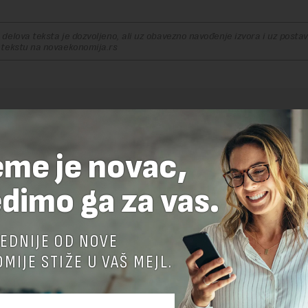
delova teksta je dozvoljeno, ali uz obavezno navođenje izvora i uz postavl
 tekstu na novaekonomija.rs
TE ODGOVOR
eme je novac,
dimo ga za vas.
EDNIJE OD NOVE
MIJE STIŽE U VAŠ MEJL.
nja komentara, molimo vas da se upoznate sa
pravilima komentarisanja i p
ja sajta.