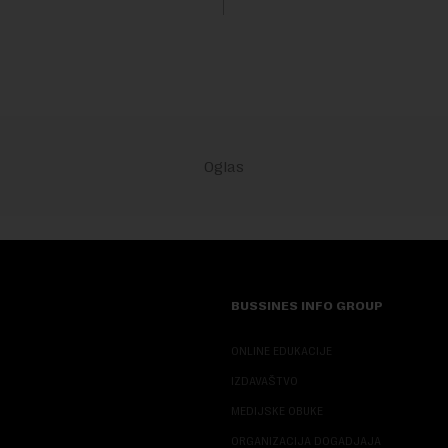
sali, a sektor rudarstva danas
velike r...
BUSSINES INFO GROUP
ONLINE EDUKACIJE
IZDAVAŠTVO
MEDIJSKE OBUKE
ORGANIZACIJA DOGADJAJA