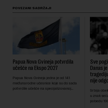
POVEZANI SADRŽAJI
Papua Nova Gvineja potvrdila
Sve pogib
učešće na Ekspo 2027
Danas je
tragedij
Papua Nova Gvineja jedna je od 141
nije odg
međunarodne učesnice koje su do sada
potvrdile učešće na specijalizovanoj
Srbija obe
međunarodnoj izložbi "Ekspu 2027"
u znak seć
Beograd, gde će predstaviti i kao državu
pobedu 1903
sa najvećom jezičkom ra...
njoj od tad