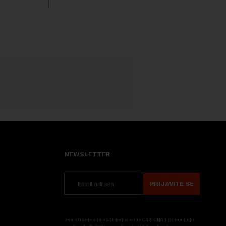
Nova....
NEWSLETTER
PRIJAVITE SE
Ova stranica je zaštićena sa reCAPTCHA i primenjuju