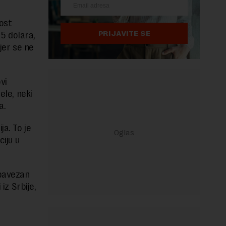
ost
PRIJAVITE SE
,5 dolara,
jer se ne
vi
ele, neki
a.
ja. To je
ciju u
obavezan
iz Srbije,