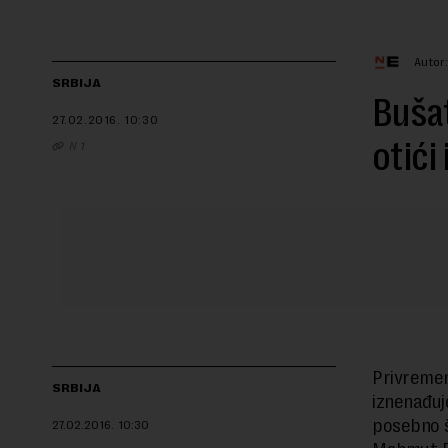
Autor
SRBIJA
Bušat
27.02.2016.
10:30
otići 
N 1
Privremen
SRBIJA
iznenađuj
posebno š
27.02.2016.
10:30