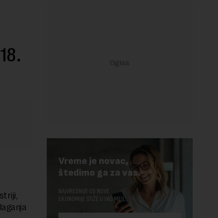
018.
Vreme je novac,
štedimo ga za vas.
NAJVREDNIJE OD NOVE
riji,
EKONOMIJE STIŽE U VAŠ MEJL.
ulaganja