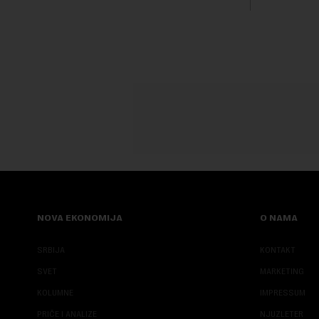
transformi
karakterišu 
NOVA EKONOMIJA
O NAMA
SRBIJA
KONTAKT
SVET
MARKETING
KOLUMNE
IMPRESSUM
PRIČE I ANALIZE
NJUZLETER