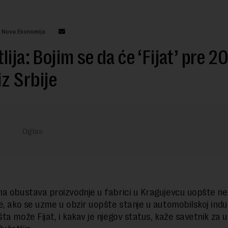
: Nova Ekonomija
lija: Bojim se da će ‘Fijat’ pre 2
iz Srbije
a obustava proizvodnje u fabrici u Kragujevcu uopšte ne
e, ako se uzme u obzir uopšte stanje u automobilskoj indust
ta može Fijat, i kakav je njegov status, kaže savetnik za 