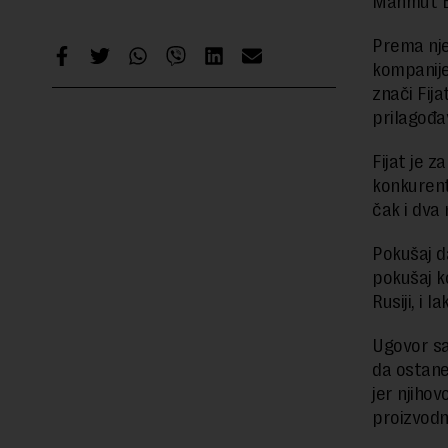
Mahmut Bu
Prema nje
kompanije 
znači Fija
prilagođa
Fijat je z
konkurenti
čak i dva
Pokušaj da
pokušaj k
Rusiji, i 
Ugovor sa
da ostane 
jer njiho
proizvodn