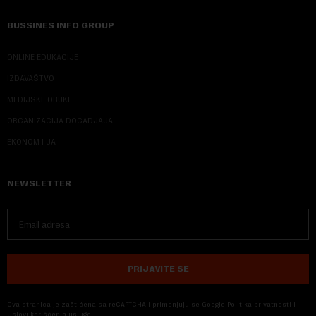
BUSSINES INFO GROUP
ONLINE EDUKACIJE
IZDAVAŠTVO
MEDIJSKE OBUKE
ORGANIZACIJA DOGADJAJA
EKONOM I JA
NEWSLETTER
PRIJAVITE SE
Ova stranica je zaštićena sa reCAPTCHA i primenjuju se
Google Politika privatnosti
i
Uslovi korišćenja usluge