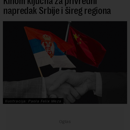
Kinom ključna za privredni
napredak Srbije i šireg regiona
Ilustracija: Paola Felix Meza