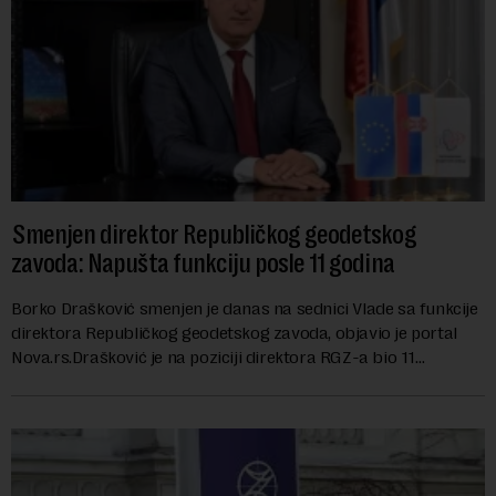
Smenjen direktor Republičkog geodetskog
zavoda: Napušta funkciju posle 11 godina
Borko Drašković smenjen je danas na sednici Vlade sa funkcije
direktora Republičkog geodetskog zavoda, objavio je portal
Nova.rs.Drašković je na poziciji direktora RGZ-a bio 11
godina.Kako piše Nova....