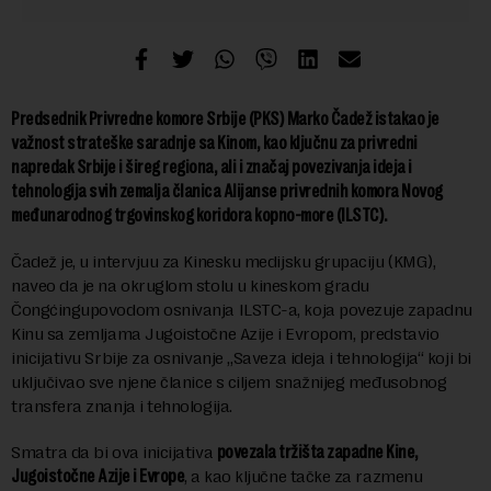
Predsednik Privredne komore Srbije (PKS) Marko Čadež istakao je
važnost strateške saradnje sa Kinom, kao ključnu za privredni
napredak Srbije i šireg regiona, ali i značaj povezivanja ideja i
tehnologija svih zemalja članica Alijanse privrednih komora Novog
međunarodnog trgovinskog koridora kopno-more (ILSTC).
Čadež je, u intervjuu za Kinesku medijsku grupaciju (KMG),
naveo da je na okruglom stolu u kineskom gradu
Čongćingupovodom osnivanja ILSTC-a, koja povezuje zapadnu
Kinu sa zemljama Jugoistočne Azije i Evropom, predstavio
inicijativu Srbije za osnivanje „Saveza ideja i tehnologija“ koji bi
uključivao sve njene članice s ciljem snažnijeg međusobnog
transfera znanja i tehnologija.
Smatra da bi ova inicijativa
povezala tržišta zapadne Kine,
Jugoistočne Azije i Evrope
, a kao ključne tačke za razmenu