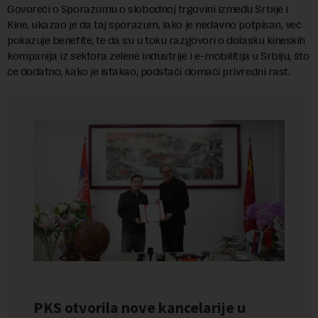
Govoreći o Sporazumu o slobodnoj trgovini između Srbije i
Kine, ukazao je da taj sporazum, iako je nedavno potpisan, već
pokazuje benefite, te da su u toku razgovori o dolasku kineskih
kompanija iz sektora zelene industrije i e-mobilitija u Srbiju, što
će dodatno, kako je istakao, podstaći domaći privredni rast.