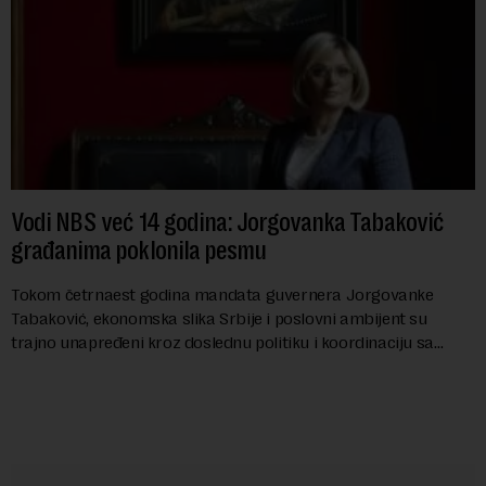
Vodi NBS već 14 godina: Jorgovanka Tabaković
građanima poklonila pesmu
Tokom četrnaest godina mandata guvernera Jorgovanke
Tabaković, ekonomska slika Srbije i poslovni ambijent su
trajno unapređeni kroz doslednu politiku i koordinaciju sa
Vladom, saopštila je Narodna banka Srbi...