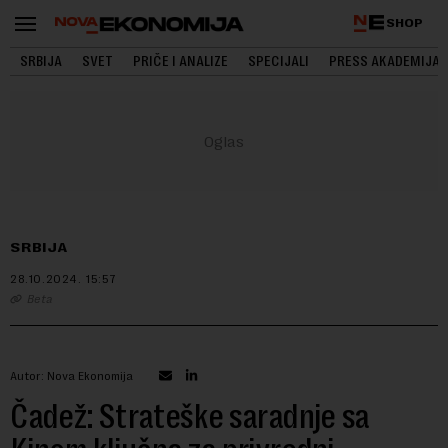
SHOP
SRBIJA
SVET
PRIČE I ANALIZE
SPECIJALI
PRESS AKADEMIJA
SRBIJA
28.10.2024.
15:57
Beta
Autor: Nova Ekonomija
Čadež: Strateške saradnje sa