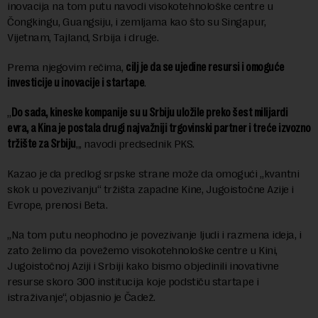
inovacija na tom putu navodi visokotehnološke centre u
Čongkingu, Guangsiju, i zemljama kao što su Singapur,
Vijetnam, Tajland, Srbija i druge.
Prema njegovim rečima,
cilj je da se ujedine resursi i omoguće
investicije u inovacije i startape
.
„
Do sada, kineske kompanije su u Srbiju uložile preko šest milijardi
evra, a Kina je postala drugi najvažniji trgovinski partner i treće izvozno
tržište za Srbiju
„, navodi predsednik PKS.
Kazao je da predlog srpske strane može da omogući „kvantni
skok u povezivanju“ tržišta zapadne Kine, Jugoistočne Azije i
Evrope, prenosi Beta.
„Na tom putu neophodno je povezivanje ljudi i razmena ideja, i
zato želimo da povežemo visokotehnološke centre u Kini,
Jugoistočnoj Aziji i Srbiji kako bismo objedinili inovativne
resurse skoro 300 institucija koje podstiču startape i
istraživanje“, objasnio je Čadež.