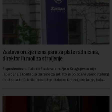
Zastava oružje nema para za plate radnicima,
direktor ih moli za strpljenje
Zaposlenima u fabrici Zastava oružje u Kragujevcu nije
isplaćena akontacija zarade za jul, što je po oceni Samostalnog
sindikata te fabrike posledica duboke finansijske krize, koja
ugrožava egzistenciju 2.20...