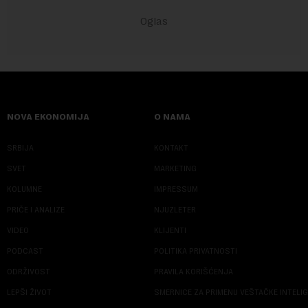
NOVA EKONOMIJA
O NAMA
SRBIJA
KONTAKT
SVET
MARKETING
KOLUMNE
IMPRESSUM
PRIČE I ANALIZE
NJUZLETER
VIDEO
KLIJENTI
PODCAST
POLITIKA PRIVATNOSTI
ODRŽIVOST
PRAVILA KORIŠĆENJA
LEPŠI ŽIVOT
SMERNICE ZA PRIMENU VEŠTAČKE INTELI