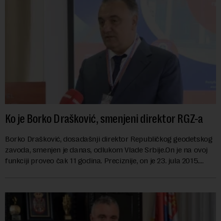
Ko je Borko Drašković, smenjeni direktor RGZ-a
Borko Drašković, dosadašnji direktor Republičkog geodetskog
zavoda, smenjen je danas, odlukom Vlade Srbije.On je na ovoj
funkciji proveo čak 11 godina. Preciznije, on je 23. jula 2015.
izabran za v.d. di...