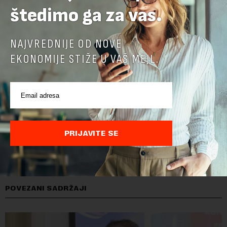
štedimo ga za vas.
NAJVREDNIJE OD NOVE
EKONOMIJE STIŽE U VAŠ MEJL.
PRIJAVITE SE
POVEZANI SADRŽAJI