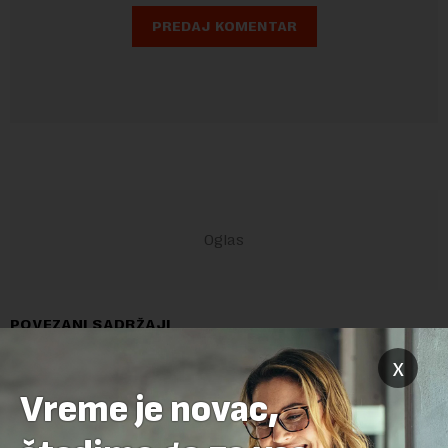
POVEZANI SADRŽAJI
x
Vreme je novac,