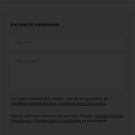
OSTAVITE ODGOVOR
Pre slanja komentara, molimo vas da se upoznate sa
pravilima komentarisanja i pravilima korišćenja sajta.
Sajt je zaštićen pomocu reCaptcha i Google.
Google Politika
Privatnosti
i
Google Uslovi Korišćenja
su primenjeni.