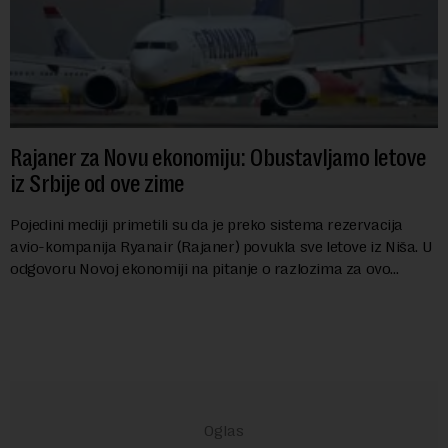
Rajaner za Novu ekonomiju: Obustavljamo letove
iz Srbije od ove zime
Pojedini mediji primetili su da je preko sistema rezervacija
avio-kompanija Ryanair (Rajaner) povukla sve letove iz Niša. U
odgovoru Novoj ekonomiji na pitanje o razlozima za ovo
povlačenje, ovaj avio-gigant...