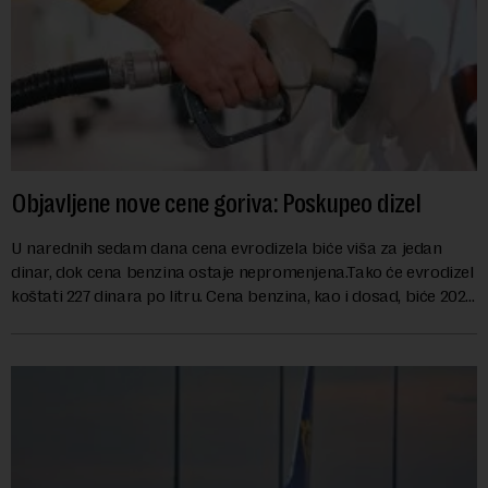
Objavljene nove cene goriva: Poskupeo dizel
U narednih sedam dana cena evrodizela biće viša za jedan
dinar, dok cena benzina ostaje nepromenjena.Tako će evrodizel
koštati 227 dinara po litru. Cena benzina, kao i dosad, biće 202
dinara po litru. ...