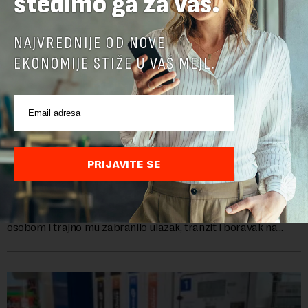
štedimo ga za vas.
NAJVREDNIJE OD NOVE
EKONOMIJE STIŽE U VAŠ MEJL.
Direktoru Telekoma Srbija zabranjen ulaz na
Kosovo: Vladimira Lučića Priština proglasila
PRIJAVITE SE
personom non grata
Ministarstvo unutrašnjih poslova Kosova proglasilo je
direktora Telekoma Srbije Vladimira Lučića nepoželjnom
osobom i trajno mu zabranilo ulazak, tranzit i boravak na
Kosovu, navodeći kao razlog njegove javn...