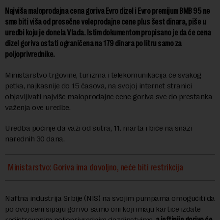
Najviša maloprodajna cena goriva Evro dizel i Evro premijum BMB 95 ne
sme biti viša od prosečne veleprodajne cene plus šest dinara, piše u
uredbi koju je donela Vlada. Istim dokumentom propisano je da će cena
dizel goriva ostati ograničena na 179 dinara po litru samo za
poljoprivrednike.
Ministarstvo trgovine, turizma i telekomunikacija će svakog
petka, najkasnije do 15 časova, na svojoj internet stranici
objavljivati najviše maloprodajne cene goriva sve do prestanka
važenja ove uredbe.
Uredba počinje da važi od sutra, 11. marta i biće na snazi
narednih 30 dana.
Ministarstvo: Goriva ima dovoljno, neće biti restrikcija
Naftna industrija Srbije (NIS) na svojim pumpama omogućiti da
po ovoj ceni sipaju gorivo samo oni koji imaju kartice izdate
registrovanim poljoprivrednim gazdinstvima,
a jeftinije gorivo će