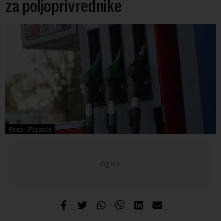
za poljoprivrednike
Foto: Piqsels