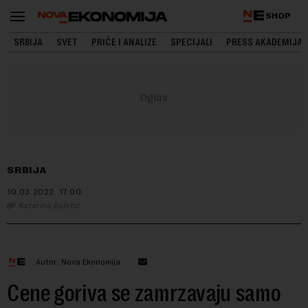
SHOP
SRBIJA
SVET
PRIČE I ANALIZE
SPECIJALI
PRESS AKADEMIJA
SRBIJA
10.03.2022.
17:00
Katarina Baletić
Autor: Nova Ekonomija
Cene goriva se zamrzavaju samo