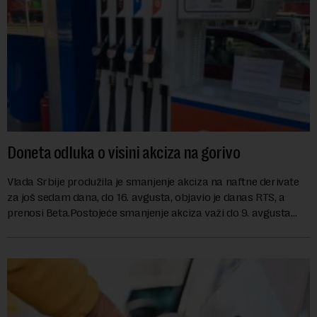
Doneta odluka o visini akciza na gorivo
Vlada Srbije produžila je smanjenje akciza na naftne derivate
za još sedam dana, do 16. avgusta, objavio je danas RTS, a
prenosi Beta.Postojeće smanjenje akciza važi do 9. avgusta
kao mera ublažavanja po...