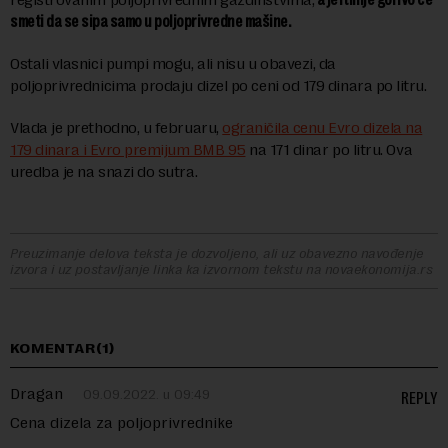
smeti da se sipa samo u poljoprivredne mašine.
Ostali vlasnici pumpi mogu, ali nisu u obavezi, da
poljoprivrednicima prodaju dizel po ceni od 179 dinara po litru.
Vlada je prethodno, u februaru,
ograničila cenu Evro dizela na
179 dinara i Evro premijum BMB 95
na 171 dinar po litru. Ova
uredba je na snazi do sutra.
Preuzimanje delova teksta je dozvoljeno, ali uz obavezno navođenje
izvora i uz postavljanje linka ka izvornom tekstu na novaekonomija.rs
KOMENTAR(1)
Dragan
09.09.2022. u 09:49
REPLY
Cena dizela za poljoprivrednike