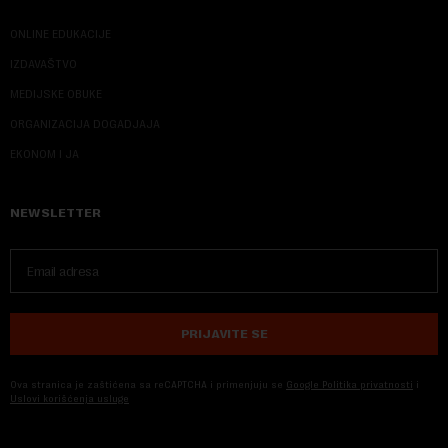
ONLINE EDUKACIJE
IZDAVAŠTVO
MEDIJSKE OBUKE
ORGANIZACIJA DOGADJAJA
EKONOM I JA
NEWSLETTER
PRIJAVITE SE
Ova stranica je zaštićena sa reCAPTCHA i primenjuju se
Google Politika privatnosti
i
Uslovi korišćenja usluge