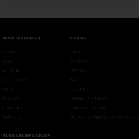
NOVA EKONOMIJA
O NAMA
SRBIJA
KONTAKT
SVET
MARKETING
KOLUMNE
IMPRESSUM
PRIČE I ANALIZE
NJUZLETER
VIDEO
KLIJENTI
PODCAST
POLITIKA PRIVATNOSTI
ODRŽIVOST
PRAVILA KORIŠĆENJA
LEPŠI ŽIVOT
SMERNICE ZA PRIMENU VEŠTAČKE INTELI
BUSSINES INFO GROUP